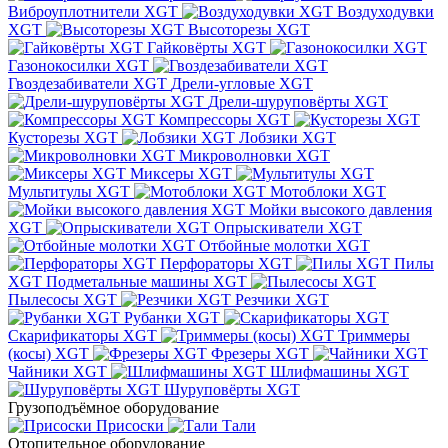
Виброуплотнители XGT
Воздуходувки
XGT
Высоторезы XGT
Гайковёрты XGT
Газонокосилки XGT
Гвоздезабиватели XGT
Дрели-угловые XGT
Дрели-шуруповёрты XGT
Компрессоры XGT
Кусторезы XGT
Лобзики XGT
Микроволновки XGT
Миксеры XGT
Мультитулы XGT
Мотоблоки XGT
Мойки высокого давления
XGT
Опрыскиватели XGT
Отбойные молотки XGT
Перфораторы XGT
Пилы
XGT
Подметальные машины XGT
Пылесосы XGT
Резчики XGT
Рубанки XGT
Скарификаторы XGT
Триммеры
(косы) XGT
Фрезеры XGT
Чайники XGT
Шлифмашины XGT
Шуруповёрты XGT
Грузоподъёмное оборудование
Присоски
Тали
Отопительное оборудование