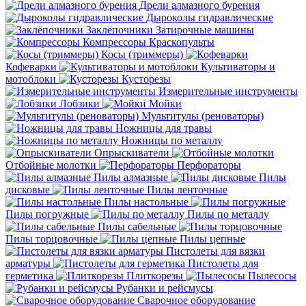
Дрели алмазного бурения
Дыроколы гидравлические
Заклёпочники
Затирочные машины
Компрессоры
Краскопульты
Косы (триммеры)
Кофеварки
Культиваторы и
мотоблоки
Кусторезы
Измерительные инструменты
Лобзики
Мойки
Мультитулы (реноваторы)
Ножницы для травы
Ножницы по металлу
Опрыскиватели
Отбойные молотки
Перфораторы
Пилы алмазные
Пилы
дисковые
Пилы ленточные
Пилы настольные
Пилы погружные
Пилы по металлу
Пилы сабельные
Пилы торцовочные
Пилы цепные
Пистолеты для вязки
арматуры
Пистолеты для
герметика
Плиткорезы
Пылесосы
Рубанки и рейсмусы
Сварочное оборудование