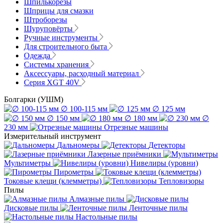
Шпилькорезы
Шприцы для смазки
Штроборезы
Шуруповёрты
Ручные инструменты
Для строительного быта
Одежда
Системы хранения
Аксессуары, расходный материал
Серия XGT 40V
Болгарки (УШМ)
∅ 100-115 мм
∅ 125 мм
∅ 150 мм
∅ 180 мм
∅
230 мм
Отрезные машины
Измерительный инструмент
Дальномеры
Детекторы
Лазерные приёмники
Мультиметры
Нивелиры (уровни)
Пирометры
Токовые клещи (клемметры)
Тепловизоры
Пилы
Алмазные пилы
Дисковые пилы
Ленточные пилы
Настольные пилы