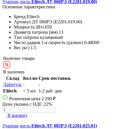
Ударная дрель
Elitech ДУ 060РЭ (E2201.019.00)
Основные характеристики
Бренд
Elitech
Артикул
ДУ 060РЭ (E2201.019.00)
Мощность (Вт)
650
Диаметр патрона (мм)
13
Тип патрона
кулачковый
Число ударов 1-я скорость (уд/мин)
0-48000
Вес (кг)
1.5
Наличие товара
В наличии
Склад
Кол-во
Срок поставки.
Лайнтулс
-
-
Elitech
< 5 шт.
1-2 раб. дня
Розничная цена
2 290 ₽
Цена указана с НДС 22%
В корзину
Ударная дрель
Elitech ДУ 085РЭ (E2201.025.01)