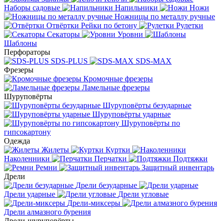
Наборы садовые
Напильники
Ножи
Ножницы по металлу ручные
Отвёртки
Рейки по бетону
Рулетки
Секаторы
Уровни
Шаблоны
Перфораторы
SDS-PLUS
SDS-MAX
Фрезеры
Кромочные фрезеры
Ламельные фрезеры
Шуруповёрты
Шуруповёрты безударные
Шуруповёрты ударные
Шуруповёрты по
гипсокартону
Одежда
Жилеты
Куртки
Наколенники
Перчатки
Подтяжки
Ремни
Защитный инвентарь
Дрели
Дрели безударные
Дрели ударные
Дрели угловые
Дрели-миксеры
Дрели алмазного бурения
Дрели-шуруповёрты