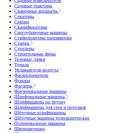
Садовые измельчители
Садовые тракторы
Сварочные аппараты
Секаторы
Сеялки
Скарификаторы
Снегоуборочные машины
Стабилизаторы напряжения
Станки
Степлеры
Строительные фены
Тележки, тачки
Точила
Увлажнители воздуха
Фаскосниматели
Фонари
Фрезеры
Фрезеровальные машины
Шлифовальные машины
Шлифмашины по бетону
Шлифмашины для стен и потолков
Щёточные шлифмашины
Щёточные машины телескопические
Полировальные машины
Швонарезчики