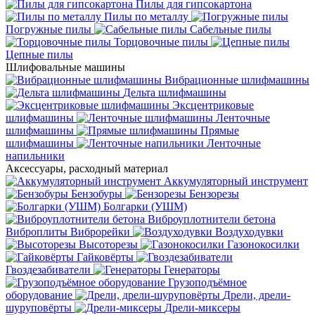
Пилы для гипсокартона
Пилы по металлу
Погружные пилы
Сабельные пилы
Торцовочные пилы
Цепные пилы
Шлифовальные машины
Вибрационные шлифмашины
Дельта шлифмашины
Эксцентриковые
шлифмашины
Ленточные
шлифмашины
Прямые
шлифмашины
Ленточные
напильники
Аксессуары, расходный материал
Аккумуляторный инструмент
Бензобуры
Бензорезы
Болгарки (УШМ)
Виброуплотнители бетона
Виброплиты
Виброрейки
Воздуходувки
Высоторезы
Газонокосилки
Гайковёрты
Гвоздезабиватели
Генераторы
Грузоподъёмное
оборудование
Дрели, дрели-
шуруповёрты
Дрели-миксеры