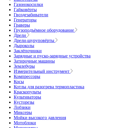
Газонокосилки
Гайковёрты
Гвоздезабиватели
Генераторы
Граверы
Грузоподъёмное оборудование
Дрели
Дрели-шуруповёрты
Дыроколы
Заклёпочники
Зарядные и пуско-зарядные устройства
Затирочные машины
Землебуры
Измерительный инструмент
Компрессоры
Косы
Котлы для разогрева термопластика
Краскопульты
Культиваторы
Кусторезы
Лобзики
Миксеры
Мойки высокого давления
Мотоблоки
Мотопомпы