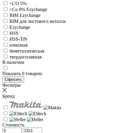
+CO 5%
+Co 8% Ezychange
BIM Ezychange
BIM для листового металла
Ezychange
HSS
HSS-TiN
алмазная
биметаллическая
твердосплавная
В наличии
Показать
0
товаров:
Фильтры
Бренд
Стоимость