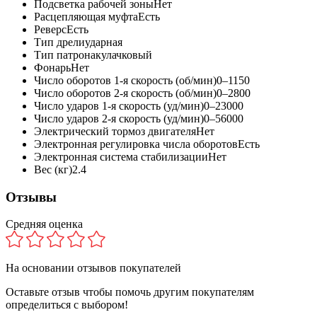
Подсветка рабочей зоны
Нет
Расцепляющая муфта
Есть
Реверс
Есть
Тип дрели
ударная
Тип патрона
кулачковый
Фонарь
Нет
Число оборотов 1-я скорость (об/мин)
0–1150
Число оборотов 2-я скорость (об/мин)
0–2800
Число ударов 1-я скорость (уд/мин)
0–23000
Число ударов 2-я скорость (уд/мин)
0–56000
Электрический тормоз двигателя
Нет
Электронная регулировка числа оборотов
Есть
Электронная система стабилизации
Нет
Вес (кг)
2.4
Отзывы
Средняя оценка
На основании
отзывов покупателей
Оставьте отзыв чтобы помочь другим покупателям
определиться с выбором!