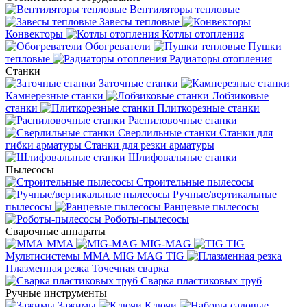
Вентиляторы тепловые
Завесы тепловые
Конвекторы
Котлы отопления
Обогреватели
Пушки
тепловые
Радиаторы отопления
Станки
Заточные станки
Камнерезные станки
Лобзиковые
станки
Плиткорезные станки
Распиловочные станки
Сверлильные станки
Станки для
гибки арматуры
Станки для резки арматуры
Шлифовальные станки
Пылесосы
Строительные пылесосы
Ручные/вертикальные
пылесосы
Ранцевые пылесосы
Роботы-пылесосы
Сварочные аппараты
MMA
MIG-MAG
TIG
Мультисистемы ММА MIG MAG TIG
Плазменная резка
Точечная сварка
Cварка пластиковых труб
Ручные инструменты
Зажимы
Ключи