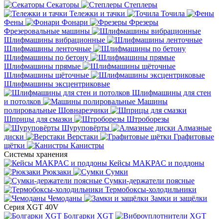
Секаторы
Степлеры
Тележки и тачки
Точила
Фены
Фонари
Фрезеры
Фрезеровальные машины
Шлифмашины вибрационные
Шлифмашины ленточные
Шлифмашины по бетону
Шлифмашины прямые
Шлифмашины щёточные
Шлифмашины эксцентриковые
Шлифмашины для стен
и потолков
Машины
полировальные
Шовнарезчики
Шприцы для смазки
Штроборезы
Шуруповёрты
Алмазные
диски
Верстаки
Графитовые
щётки
Канистры
Системы хранения
Кейсы MAKPAC и поддоны
Рюкзаки
Сумки
Сумки-держатели поясные
Термобоксы-холодильники
Чемоданы
Замки и защёлки
Серия XGT 40V
Болгарки XGT