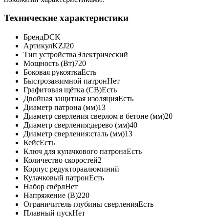
Технические характеристики
Бренд
DCK
Артикул
KZJ20
Тип устройства
Электрический
Мощность (Вт)
720
Боковая рукоятка
Есть
Быстрозажимной патрон
Нет
Графитовая щётка (CB)
Есть
Двойная защитная изоляция
Есть
Диаметр патрона (мм)
13
Диаметр сверления сверлом в бетоне (мм)
20
Диаметр сверления:дерево (мм)
40
Диаметр сверления:сталь (мм)
13
Кейс
Есть
Ключ для кулачкового патрона
Есть
Количество скоростей
2
Корпус редуктора
алюминий
Кулачковый патрон
Есть
Набор свёрл
Нет
Напряжение (В)
220
Ограничитель глубины сверления
Есть
Плавный пуск
Нет