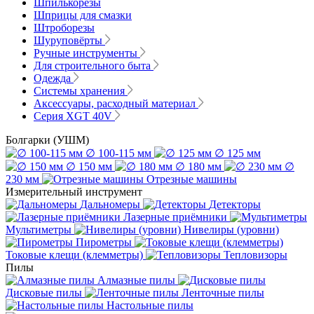
Шпилькорезы
Шприцы для смазки
Штроборезы
Шуруповёрты
Ручные инструменты
Для строительного быта
Одежда
Системы хранения
Аксессуары, расходный материал
Серия XGT 40V
Болгарки (УШМ)
∅ 100-115 мм
∅ 125 мм
∅ 150 мм
∅ 180 мм
∅
230 мм
Отрезные машины
Измерительный инструмент
Дальномеры
Детекторы
Лазерные приёмники
Мультиметры
Нивелиры (уровни)
Пирометры
Токовые клещи (клемметры)
Тепловизоры
Пилы
Алмазные пилы
Дисковые пилы
Ленточные пилы
Настольные пилы