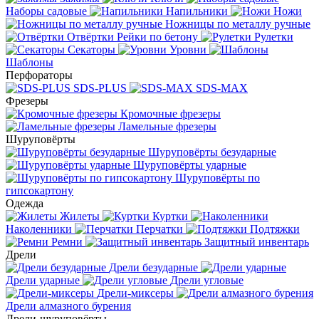
Наборы садовые
Напильники
Ножи
Ножницы по металлу ручные
Отвёртки
Рейки по бетону
Рулетки
Секаторы
Уровни
Шаблоны
Перфораторы
SDS-PLUS
SDS-MAX
Фрезеры
Кромочные фрезеры
Ламельные фрезеры
Шуруповёрты
Шуруповёрты безударные
Шуруповёрты ударные
Шуруповёрты по
гипсокартону
Одежда
Жилеты
Куртки
Наколенники
Перчатки
Подтяжки
Ремни
Защитный инвентарь
Дрели
Дрели безударные
Дрели ударные
Дрели угловые
Дрели-миксеры
Дрели алмазного бурения
Дрели-шуруповёрты