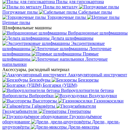
Пилы для гипсокартона
Пилы по металлу
Погружные пилы
Сабельные пилы
Торцовочные пилы
Цепные пилы
Шлифовальные машины
Вибрационные шлифмашины
Дельта шлифмашины
Эксцентриковые
шлифмашины
Ленточные
шлифмашины
Прямые
шлифмашины
Ленточные
напильники
Аксессуары, расходный материал
Аккумуляторный инструмент
Бензобуры
Бензорезы
Болгарки (УШМ)
Виброуплотнители бетона
Виброплиты
Виброрейки
Воздуходувки
Высоторезы
Газонокосилки
Гайковёрты
Гвоздезабиватели
Генераторы
Грузоподъёмное
оборудование
Дрели, дрели-
шуруповёрты
Дрели-миксеры