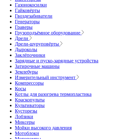
Газонокосилки
Гайковёрты
Гвоздезабиватели
Генераторы
Граверы
Грузоподъёмное оборудование
Дрели
Дрели-шуруповёрты
Дыроколы
Заклёпочники
Зарядные и пуско-зарядные устройства
Затирочные машины
Землебуры
Измерительный инструмент
Компрессоры
Косы
Котлы для разогрева термопластика
Краскопульты
Культиваторы
Кусторезы
Лобзики
Миксеры
Мойки высокого давления
Мотоблоки
Мотопомпы