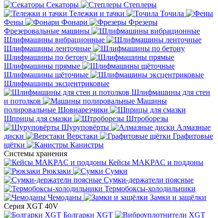
Секаторы
Степлеры
Тележки и тачки
Точила
Фены
Фонари
Фрезеры
Фрезеровальные машины
Шлифмашины вибрационные
Шлифмашины ленточные
Шлифмашины по бетону
Шлифмашины прямые
Шлифмашины щёточные
Шлифмашины эксцентриковые
Шлифмашины для стен
и потолков
Машины
полировальные
Шовнарезчики
Шприцы для смазки
Штроборезы
Шуруповёрты
Алмазные
диски
Верстаки
Графитовые
щётки
Канистры
Системы хранения
Кейсы MAKPAC и поддоны
Рюкзаки
Сумки
Сумки-держатели поясные
Термобоксы-холодильники
Чемоданы
Замки и защёлки
Серия XGT 40V
Болгарки XGT