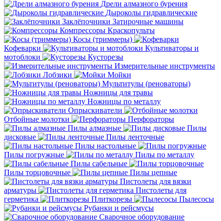
Дрели алмазного бурения
Дыроколы гидравлические
Заклёпочники
Затирочные машины
Компрессоры
Краскопульты
Косы (триммеры)
Кофеварки
Культиваторы и
мотоблоки
Кусторезы
Измерительные инструменты
Лобзики
Мойки
Мультитулы (реноваторы)
Ножницы для травы
Ножницы по металлу
Опрыскиватели
Отбойные молотки
Перфораторы
Пилы алмазные
Пилы
дисковые
Пилы ленточные
Пилы настольные
Пилы погружные
Пилы по металлу
Пилы сабельные
Пилы торцовочные
Пилы цепные
Пистолеты для вязки
арматуры
Пистолеты для
герметика
Плиткорезы
Пылесосы
Рубанки и рейсмусы
Сварочное оборудование