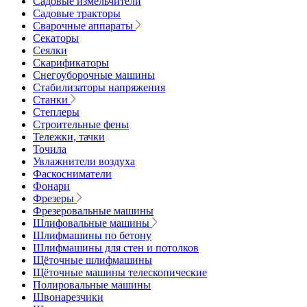
Садовые измельчители
Садовые тракторы
Сварочные аппараты
Секаторы
Сеялки
Скарификаторы
Снегоуборочные машины
Стабилизаторы напряжения
Станки
Степлеры
Строительные фены
Тележки, тачки
Точила
Увлажнители воздуха
Фаскосниматели
Фонари
Фрезеры
Фрезеровальные машины
Шлифовальные машины
Шлифмашины по бетону
Шлифмашины для стен и потолков
Щёточные шлифмашины
Щёточные машины телескопические
Полировальные машины
Швонарезчики