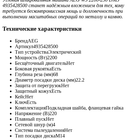
4935428500 станет надёжным вложением для тех, кому
требуется бескомпромиссная мощь и долговечность при
выполнении масштабных операций по металлу и камню.
Технические характеристики
Бренд
AEG
Артикул
4935428500
Тип устройства
Электрический
Мощность (Вт)
2200
Бесщёточный двигатель
Нет
Боковая рукоятка
Есть
Глубина реза (мм)
68
Диаметр посадки диска (мм)
22.2
Защита от перегрузок
Нет
Защитный кожух
Есть
Кейс
Нет
Ключ
Есть
Комплектация
Подкладная шайба, фланцевая гайка
Напряжение (В)
220
Плавный пуск
Нет
Сетевой шнур (м)
4
Система пылеудаления
Нет
Тип посадки диска
М14