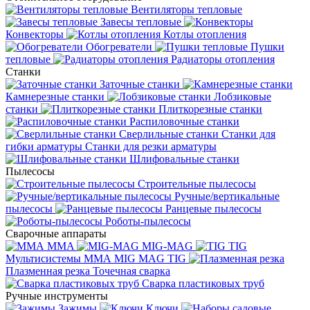
Вентиляторы тепловые
Завесы тепловые
Конвекторы
Котлы отопления
Обогреватели
Пушки
тепловые
Радиаторы отопления
Станки
Заточные станки
Камнерезные станки
Лобзиковые
станки
Плиткорезные станки
Распиловочные станки
Сверлильные станки
Станки для
гибки арматуры
Станки для резки арматуры
Шлифовальные станки
Пылесосы
Строительные пылесосы
Ручные/вертикальные
пылесосы
Ранцевые пылесосы
Роботы-пылесосы
Сварочные аппараты
MMA
MIG-MAG
TIG
Мультисистемы ММА MIG MAG TIG
Плазменная резка
Точечная сварка
Cварка пластиковых труб
Ручные инструменты
Зажимы
Ключи