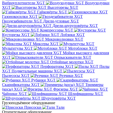
Виброуплотнители XGT
Воздуходувки
XGT
Высоторезы XGT
Гайковёрты XGT
Газонокосилки XGT
Гвоздезабиватели XGT
Дрели-угловые XGT
Дрели-шуруповёрты XGT
Компрессоры XGT
Кусторезы XGT
Лобзики XGT
Микроволновки XGT
Миксеры XGT
Мультитулы XGT
Мотоблоки XGT
Мойки высокого давления
XGT
Опрыскиватели XGT
Отбойные молотки XGT
Перфораторы XGT
Пилы
XGT
Подметальные машины XGT
Пылесосы XGT
Резчики XGT
Рубанки XGT
Скарификаторы XGT
Триммеры
(косы) XGT
Фрезеры XGT
Чайники XGT
Шлифмашины XGT
Шуруповёрты XGT
Грузоподъёмное оборудование
Присоски
Тали
Отопительное оборудование