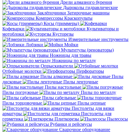
Дрели алмазного бурения
Дыроколы гидравлические
Заклёпочники
Затирочные машины
Компрессоры
Краскопульты
Косы (триммеры)
Кофеварки
Культиваторы и
мотоблоки
Кусторезы
Измерительные инструменты
Лобзики
Мойки
Мультитулы (реноваторы)
Ножницы для травы
Ножницы по металлу
Опрыскиватели
Отбойные молотки
Перфораторы
Пилы алмазные
Пилы
дисковые
Пилы ленточные
Пилы настольные
Пилы погружные
Пилы по металлу
Пилы сабельные
Пилы торцовочные
Пилы цепные
Пистолеты для вязки
арматуры
Пистолеты для
герметика
Плиткорезы
Пылесосы
Рубанки и рейсмусы
Сварочное оборудование