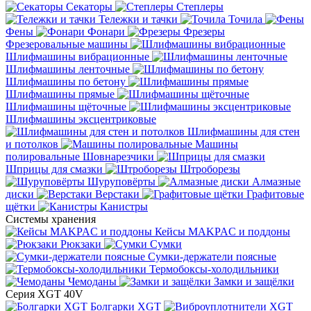
Секаторы
Степлеры
Тележки и тачки
Точила
Фены
Фонари
Фрезеры
Фрезеровальные машины
Шлифмашины вибрационные
Шлифмашины ленточные
Шлифмашины по бетону
Шлифмашины прямые
Шлифмашины щёточные
Шлифмашины эксцентриковые
Шлифмашины для стен
и потолков
Машины
полировальные
Шовнарезчики
Шприцы для смазки
Штроборезы
Шуруповёрты
Алмазные
диски
Верстаки
Графитовые
щётки
Канистры
Системы хранения
Кейсы MAKPAC и поддоны
Рюкзаки
Сумки
Сумки-держатели поясные
Термобоксы-холодильники
Чемоданы
Замки и защёлки
Серия XGT 40V
Болгарки XGT