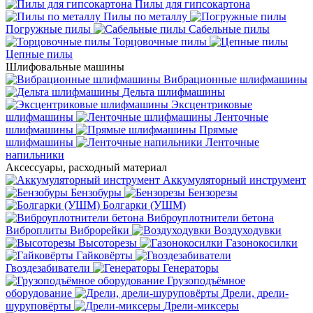
Пилы для гипсокартона
Пилы по металлу
Погружные пилы
Сабельные пилы
Торцовочные пилы
Цепные пилы
Шлифовальные машины
Вибрационные шлифмашины
Дельта шлифмашины
Эксцентриковые
шлифмашины
Ленточные
шлифмашины
Прямые
шлифмашины
Ленточные
напильники
Аксессуары, расходный материал
Аккумуляторный инструмент
Бензобуры
Бензорезы
Болгарки (УШМ)
Виброуплотнители бетона
Виброплиты
Виброрейки
Воздуходувки
Высоторезы
Газонокосилки
Гайковёрты
Гвоздезабиватели
Генераторы
Грузоподъёмное
оборудование
Дрели, дрели-
шуруповёрты
Дрели-миксеры