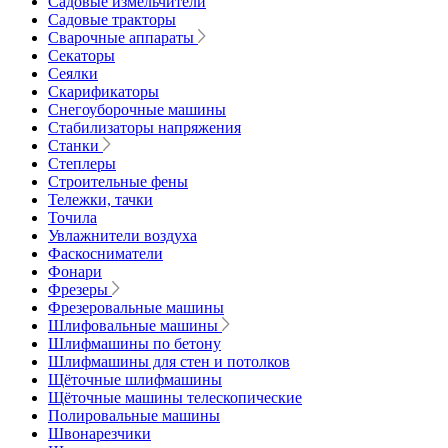
Садовые измельчители
Садовые тракторы
Сварочные аппараты
Секаторы
Сеялки
Скарификаторы
Снегоуборочные машины
Стабилизаторы напряжения
Станки
Степлеры
Строительные фены
Тележки, тачки
Точила
Увлажнители воздуха
Фаскосниматели
Фонари
Фрезеры
Фрезеровальные машины
Шлифовальные машины
Шлифмашины по бетону
Шлифмашины для стен и потолков
Щёточные шлифмашины
Щёточные машины телескопические
Полировальные машины
Швонарезчики