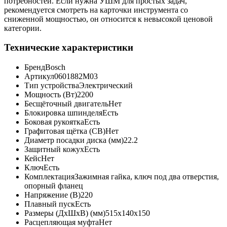
потребностей. Если нужна УШМ для простых задач,
рекомендуется смотреть на карточки инструмента со
сниженной мощностью, он относится к невысокой ценовой
категории.
Технические характеристики
Бренд
Bosch
Артикул
0601882M03
Тип устройства
Электрический
Мощность (Вт)
2200
Бесщёточный двигатель
Нет
Блокировка шпинделя
Есть
Боковая рукоятка
Есть
Графитовая щётка (CB)
Нет
Диаметр посадки диска (мм)
22.2
Защитный кожух
Есть
Кейс
Нет
Ключ
Есть
Комплектация
Зажимная гайка, ключ под два отверстия,
опорный фланец
Напряжение (В)
220
Плавный пуск
Есть
Размеры (ДхШхВ) (мм)
515x140x150
Расцепляющая муфта
Нет