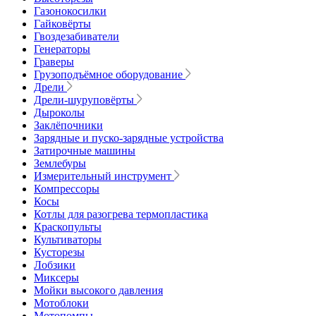
Газонокосилки
Гайковёрты
Гвоздезабиватели
Генераторы
Граверы
Грузоподъёмное оборудование
Дрели
Дрели-шуруповёрты
Дыроколы
Заклёпочники
Зарядные и пуско-зарядные устройства
Затирочные машины
Землебуры
Измерительный инструмент
Компрессоры
Косы
Котлы для разогрева термопластика
Краскопульты
Культиваторы
Кусторезы
Лобзики
Миксеры
Мойки высокого давления
Мотоблоки
Мотопомпы