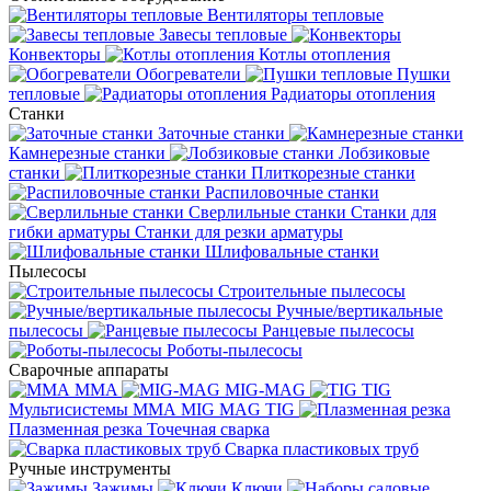
Вентиляторы тепловые
Завесы тепловые
Конвекторы
Котлы отопления
Обогреватели
Пушки
тепловые
Радиаторы отопления
Станки
Заточные станки
Камнерезные станки
Лобзиковые
станки
Плиткорезные станки
Распиловочные станки
Сверлильные станки
Станки для
гибки арматуры
Станки для резки арматуры
Шлифовальные станки
Пылесосы
Строительные пылесосы
Ручные/вертикальные
пылесосы
Ранцевые пылесосы
Роботы-пылесосы
Сварочные аппараты
MMA
MIG-MAG
TIG
Мультисистемы ММА MIG MAG TIG
Плазменная резка
Точечная сварка
Cварка пластиковых труб
Ручные инструменты
Зажимы
Ключи