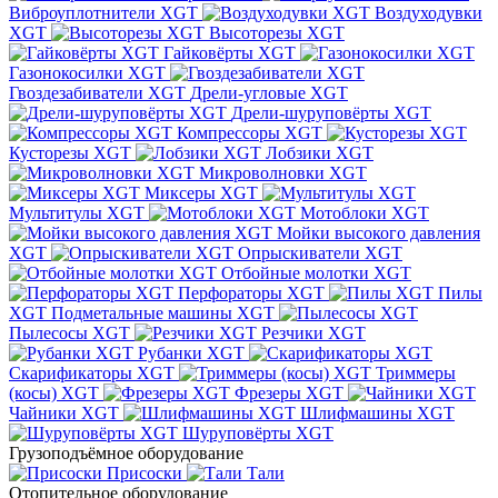
Виброуплотнители XGT
Воздуходувки
XGT
Высоторезы XGT
Гайковёрты XGT
Газонокосилки XGT
Гвоздезабиватели XGT
Дрели-угловые XGT
Дрели-шуруповёрты XGT
Компрессоры XGT
Кусторезы XGT
Лобзики XGT
Микроволновки XGT
Миксеры XGT
Мультитулы XGT
Мотоблоки XGT
Мойки высокого давления
XGT
Опрыскиватели XGT
Отбойные молотки XGT
Перфораторы XGT
Пилы
XGT
Подметальные машины XGT
Пылесосы XGT
Резчики XGT
Рубанки XGT
Скарификаторы XGT
Триммеры
(косы) XGT
Фрезеры XGT
Чайники XGT
Шлифмашины XGT
Шуруповёрты XGT
Грузоподъёмное оборудование
Присоски
Тали
Отопительное оборудование