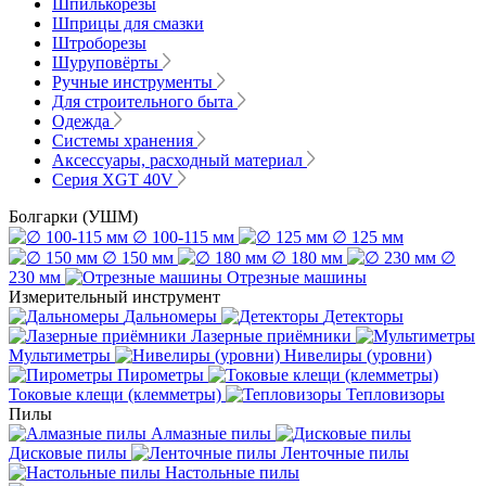
Шпилькорезы
Шприцы для смазки
Штроборезы
Шуруповёрты
Ручные инструменты
Для строительного быта
Одежда
Системы хранения
Аксессуары, расходный материал
Серия XGT 40V
Болгарки (УШМ)
∅ 100-115 мм
∅ 125 мм
∅ 150 мм
∅ 180 мм
∅
230 мм
Отрезные машины
Измерительный инструмент
Дальномеры
Детекторы
Лазерные приёмники
Мультиметры
Нивелиры (уровни)
Пирометры
Токовые клещи (клемметры)
Тепловизоры
Пилы
Алмазные пилы
Дисковые пилы
Ленточные пилы
Настольные пилы