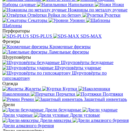
Наборы садовые
Напильники
Ножи
Ножницы по металлу ручные
Отвёртки
Рейки по бетону
Рулетки
Секаторы
Уровни
Шаблоны
Перфораторы
SDS-PLUS
SDS-MAX
Фрезеры
Кромочные фрезеры
Ламельные фрезеры
Шуруповёрты
Шуруповёрты безударные
Шуруповёрты ударные
Шуруповёрты по
гипсокартону
Одежда
Жилеты
Куртки
Наколенники
Перчатки
Подтяжки
Ремни
Защитный инвентарь
Дрели
Дрели безударные
Дрели ударные
Дрели угловые
Дрели-миксеры
Дрели алмазного бурения
Дрели-шуруповёрты