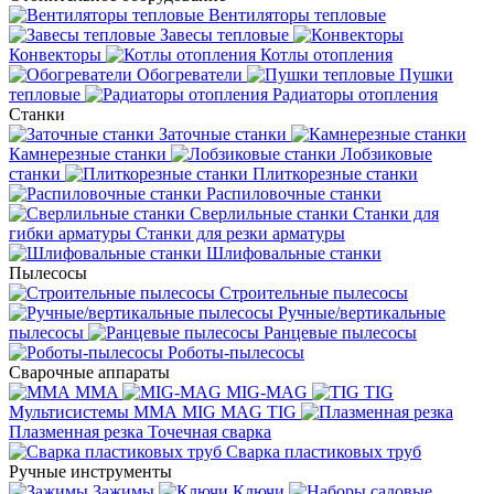
Вентиляторы тепловые
Завесы тепловые
Конвекторы
Котлы отопления
Обогреватели
Пушки
тепловые
Радиаторы отопления
Станки
Заточные станки
Камнерезные станки
Лобзиковые
станки
Плиткорезные станки
Распиловочные станки
Сверлильные станки
Станки для
гибки арматуры
Станки для резки арматуры
Шлифовальные станки
Пылесосы
Строительные пылесосы
Ручные/вертикальные
пылесосы
Ранцевые пылесосы
Роботы-пылесосы
Сварочные аппараты
MMA
MIG-MAG
TIG
Мультисистемы ММА MIG MAG TIG
Плазменная резка
Точечная сварка
Cварка пластиковых труб
Ручные инструменты
Зажимы
Ключи