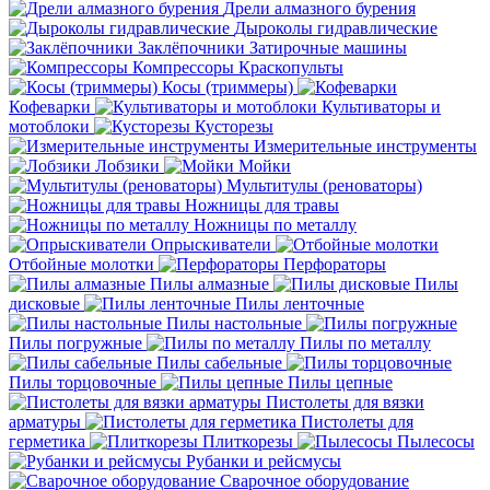
Дрели алмазного бурения
Дыроколы гидравлические
Заклёпочники
Затирочные машины
Компрессоры
Краскопульты
Косы (триммеры)
Кофеварки
Культиваторы и
мотоблоки
Кусторезы
Измерительные инструменты
Лобзики
Мойки
Мультитулы (реноваторы)
Ножницы для травы
Ножницы по металлу
Опрыскиватели
Отбойные молотки
Перфораторы
Пилы алмазные
Пилы
дисковые
Пилы ленточные
Пилы настольные
Пилы погружные
Пилы по металлу
Пилы сабельные
Пилы торцовочные
Пилы цепные
Пистолеты для вязки
арматуры
Пистолеты для
герметика
Плиткорезы
Пылесосы
Рубанки и рейсмусы
Сварочное оборудование