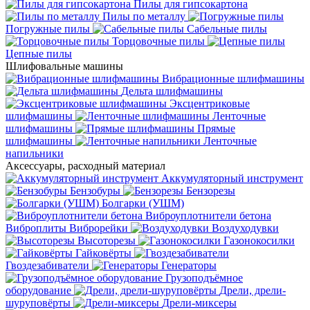
Пилы для гипсокартона
Пилы по металлу
Погружные пилы
Сабельные пилы
Торцовочные пилы
Цепные пилы
Шлифовальные машины
Вибрационные шлифмашины
Дельта шлифмашины
Эксцентриковые
шлифмашины
Ленточные
шлифмашины
Прямые
шлифмашины
Ленточные
напильники
Аксессуары, расходный материал
Аккумуляторный инструмент
Бензобуры
Бензорезы
Болгарки (УШМ)
Виброуплотнители бетона
Виброплиты
Виброрейки
Воздуходувки
Высоторезы
Газонокосилки
Гайковёрты
Гвоздезабиватели
Генераторы
Грузоподъёмное
оборудование
Дрели, дрели-
шуруповёрты
Дрели-миксеры