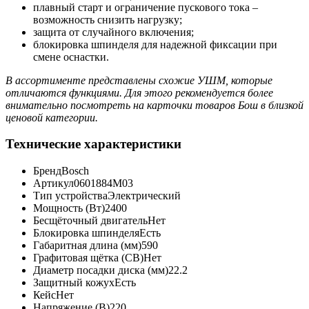
плавный старт и ограничение пускового тока –
возможность снизить нагрузку;
защита от случайного включения;
блокировка шпинделя для надежной фиксации при
смене оснастки.
В ассортименте представлены схожие УШМ, которые
отличаются функциями. Для этого рекомендуется более
внимательно посмотреть на карточки товаров Бош в близкой
ценовой категории.
Технические характеристики
Бренд
Bosch
Артикул
0601884M03
Тип устройства
Электрический
Мощность (Вт)
2400
Бесщёточный двигатель
Нет
Блокировка шпинделя
Есть
Габаритная длина (мм)
590
Графитовая щётка (CB)
Нет
Диаметр посадки диска (мм)
22.2
Защитный кожух
Есть
Кейс
Нет
Напряжение (В)
220