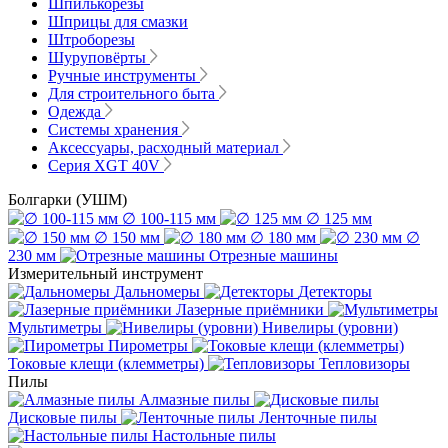
Шпилькорезы
Шприцы для смазки
Штроборезы
Шуруповёрты
Ручные инструменты
Для строительного быта
Одежда
Системы хранения
Аксессуары, расходный материал
Серия XGT 40V
Болгарки (УШМ)
∅ 100-115 мм
∅ 125 мм
∅ 150 мм
∅ 180 мм
∅
230 мм
Отрезные машины
Измерительный инструмент
Дальномеры
Детекторы
Лазерные приёмники
Мультиметры
Нивелиры (уровни)
Пирометры
Токовые клещи (клемметры)
Тепловизоры
Пилы
Алмазные пилы
Дисковые пилы
Ленточные пилы
Настольные пилы