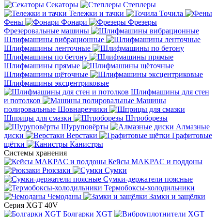
Секаторы
Степлеры
Тележки и тачки
Точила
Фены
Фонари
Фрезеры
Фрезеровальные машины
Шлифмашины вибрационные
Шлифмашины ленточные
Шлифмашины по бетону
Шлифмашины прямые
Шлифмашины щёточные
Шлифмашины эксцентриковые
Шлифмашины для стен
и потолков
Машины
полировальные
Шовнарезчики
Шприцы для смазки
Штроборезы
Шуруповёрты
Алмазные
диски
Верстаки
Графитовые
щётки
Канистры
Системы хранения
Кейсы MAKPAC и поддоны
Рюкзаки
Сумки
Сумки-держатели поясные
Термобоксы-холодильники
Чемоданы
Замки и защёлки
Серия XGT 40V
Болгарки XGT