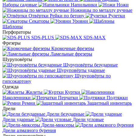
Наборы садовые
Напильники
Ножи
Ножницы по металлу ручные
Отвёртки
Рейки по бетону
Рулетки
Секаторы
Уровни
Шаблоны
Перфораторы
SDS-PLUS
SDS-MAX
Фрезеры
Кромочные фрезеры
Ламельные фрезеры
Шуруповёрты
Шуруповёрты безударные
Шуруповёрты ударные
Шуруповёрты по
гипсокартону
Одежда
Жилеты
Куртки
Наколенники
Перчатки
Подтяжки
Ремни
Защитный инвентарь
Дрели
Дрели безударные
Дрели ударные
Дрели угловые
Дрели-миксеры
Дрели алмазного бурения
Дрели-шуруповёрты