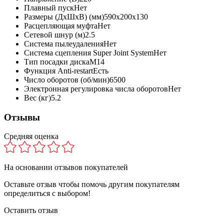
Плавный пуск
Нет
Размеры (ДхШхВ) (мм)
590х200х130
Расцепляющая муфта
Нет
Сетевой шнур (м)
2.5
Система пылеудаления
Нет
Система сцепления Super Joint System
Нет
Тип посадки диска
M14
Функция Anti-restart
Есть
Число оборотов (об/мин)
6500
Электронная регулировка числа оборотов
Нет
Вес (кг)
5.2
Отзывы
Средняя оценка
На основании
отзывов покупателей
Оставьте отзыв чтобы помочь другим покупателям
определиться с выбором!
Оставить отзыв