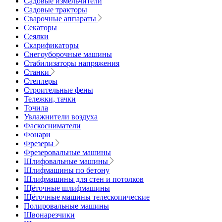
Садовые измельчители
Садовые тракторы
Сварочные аппараты
Секаторы
Сеялки
Скарификаторы
Снегоуборочные машины
Стабилизаторы напряжения
Станки
Степлеры
Строительные фены
Тележки, тачки
Точила
Увлажнители воздуха
Фаскосниматели
Фонари
Фрезеры
Фрезеровальные машины
Шлифовальные машины
Шлифмашины по бетону
Шлифмашины для стен и потолков
Щёточные шлифмашины
Щёточные машины телескопические
Полировальные машины
Швонарезчики