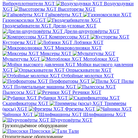
Виброуплотнители XGT
Воздуходувки
XGT
Высоторезы XGT
Гайковёрты XGT
Газонокосилки XGT
Гвоздезабиватели XGT
Дрели-угловые XGT
Дрели-шуруповёрты XGT
Компрессоры XGT
Кусторезы XGT
Лобзики XGT
Микроволновки XGT
Миксеры XGT
Мультитулы XGT
Мотоблоки XGT
Мойки высокого давления
XGT
Опрыскиватели XGT
Отбойные молотки XGT
Перфораторы XGT
Пилы
XGT
Подметальные машины XGT
Пылесосы XGT
Резчики XGT
Рубанки XGT
Скарификаторы XGT
Триммеры
(косы) XGT
Фрезеры XGT
Чайники XGT
Шлифмашины XGT
Шуруповёрты XGT
Грузоподъёмное оборудование
Присоски
Тали
Отопительное оборудование