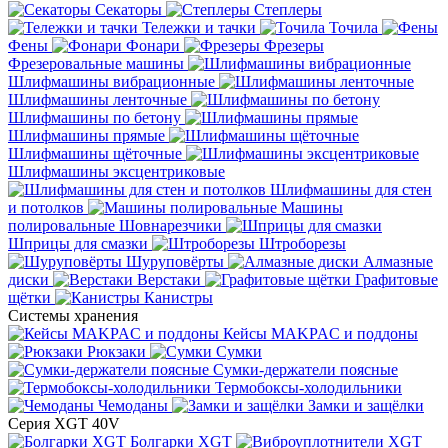
Секаторы
Степлеры
Тележки и тачки
Точила
Фены
Фонари
Фрезеры
Фрезеровальные машины
Шлифмашины вибрационные
Шлифмашины ленточные
Шлифмашины по бетону
Шлифмашины прямые
Шлифмашины щёточные
Шлифмашины эксцентриковые
Шлифмашины для стен
и потолков
Машины
полировальные
Шовнарезчики
Шприцы для смазки
Штроборезы
Шуруповёрты
Алмазные
диски
Верстаки
Графитовые
щётки
Канистры
Системы хранения
Кейсы MAKPAC и поддоны
Рюкзаки
Сумки
Сумки-держатели поясные
Термобоксы-холодильники
Чемоданы
Замки и защёлки
Серия XGT 40V
Болгарки XGT