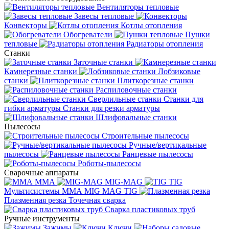
Вентиляторы тепловые
Завесы тепловые
Конвекторы
Котлы отопления
Обогреватели
Пушки
тепловые
Радиаторы отопления
Станки
Заточные станки
Камнерезные станки
Лобзиковые
станки
Плиткорезные станки
Распиловочные станки
Сверлильные станки
Станки для
гибки арматуры
Станки для резки арматуры
Шлифовальные станки
Пылесосы
Строительные пылесосы
Ручные/вертикальные
пылесосы
Ранцевые пылесосы
Роботы-пылесосы
Сварочные аппараты
MMA
MIG-MAG
TIG
Мультисистемы ММА MIG MAG TIG
Плазменная резка
Точечная сварка
Cварка пластиковых труб
Ручные инструменты
Зажимы
Ключи