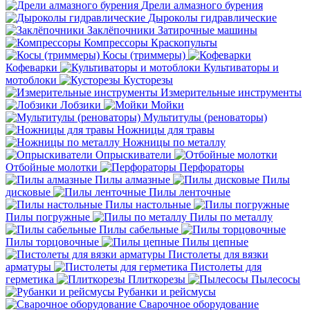
Дрели алмазного бурения
Дыроколы гидравлические
Заклёпочники
Затирочные машины
Компрессоры
Краскопульты
Косы (триммеры)
Кофеварки
Культиваторы и
мотоблоки
Кусторезы
Измерительные инструменты
Лобзики
Мойки
Мультитулы (реноваторы)
Ножницы для травы
Ножницы по металлу
Опрыскиватели
Отбойные молотки
Перфораторы
Пилы алмазные
Пилы
дисковые
Пилы ленточные
Пилы настольные
Пилы погружные
Пилы по металлу
Пилы сабельные
Пилы торцовочные
Пилы цепные
Пистолеты для вязки
арматуры
Пистолеты для
герметика
Плиткорезы
Пылесосы
Рубанки и рейсмусы
Сварочное оборудование