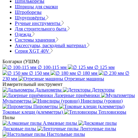
Шпилькорезы
Шприцы для смазки
Штроборезы
Шуруповёрты
Ручные инструменты
Для строительного быта
Одежда
Системы хранения
Аксессуары, расходный материал
Серия XGT 40V
Болгарки (УШМ)
∅ 100-115 мм
∅ 125 мм
∅ 150 мм
∅ 180 мм
∅
230 мм
Отрезные машины
Измерительный инструмент
Дальномеры
Детекторы
Лазерные приёмники
Мультиметры
Нивелиры (уровни)
Пирометры
Токовые клещи (клемметры)
Тепловизоры
Пилы
Алмазные пилы
Дисковые пилы
Ленточные пилы
Настольные пилы