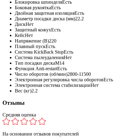
Блокировка шпинделя
Есть
Боковая рукоятка
Есть
Двойная защитная изоляция
Есть
Диаметр посадки диска (мм)
22.2
Диск
Нет
Защитный кожух
Есть
Кейс
Нет
Напряжение (В)
220
Плавный пуск
Есть
Система KickBack Stop
Есть
Система пылеудаления
Нет
Тип посадки диска
М14
Функция Anti-restart
Есть
Число оборотов (об/мин)
2800-11500
Электронная регулировка числа оборотов
Есть
Электронная система стабилизации
Нет
Вес (кг)
2.2
Отзывы
Средняя оценка
На основании
отзывов покупателей