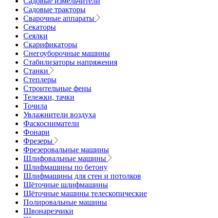
Садовые измельчители
Садовые тракторы
Сварочные аппараты
Секаторы
Сеялки
Скарификаторы
Снегоуборочные машины
Стабилизаторы напряжения
Станки
Степлеры
Строительные фены
Тележки, тачки
Точила
Увлажнители воздуха
Фаскосниматели
Фонари
Фрезеры
Фрезеровальные машины
Шлифовальные машины
Шлифмашины по бетону
Шлифмашины для стен и потолков
Щёточные шлифмашины
Щёточные машины телескопические
Полировальные машины
Швонарезчики