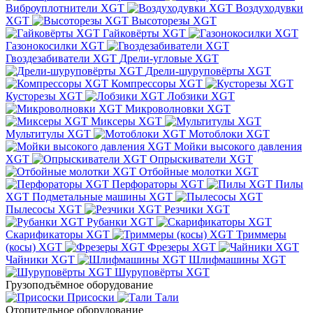
Виброуплотнители XGT
Воздуходувки
XGT
Высоторезы XGT
Гайковёрты XGT
Газонокосилки XGT
Гвоздезабиватели XGT
Дрели-угловые XGT
Дрели-шуруповёрты XGT
Компрессоры XGT
Кусторезы XGT
Лобзики XGT
Микроволновки XGT
Миксеры XGT
Мультитулы XGT
Мотоблоки XGT
Мойки высокого давления
XGT
Опрыскиватели XGT
Отбойные молотки XGT
Перфораторы XGT
Пилы
XGT
Подметальные машины XGT
Пылесосы XGT
Резчики XGT
Рубанки XGT
Скарификаторы XGT
Триммеры
(косы) XGT
Фрезеры XGT
Чайники XGT
Шлифмашины XGT
Шуруповёрты XGT
Грузоподъёмное оборудование
Присоски
Тали
Отопительное оборудование