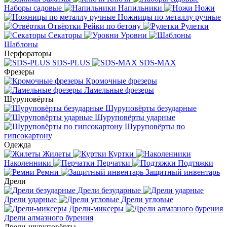
Наборы садовые
Напильники
Ножи
Ножницы по металлу ручные
Отвёртки
Рейки по бетону
Рулетки
Секаторы
Уровни
Шаблоны
Перфораторы
SDS-PLUS
SDS-MAX
Фрезеры
Кромочные фрезеры
Ламельные фрезеры
Шуруповёрты
Шуруповёрты безударные
Шуруповёрты ударные
Шуруповёрты по
гипсокартону
Одежда
Жилеты
Куртки
Наколенники
Перчатки
Подтяжки
Ремни
Защитный инвентарь
Дрели
Дрели безударные
Дрели ударные
Дрели угловые
Дрели-миксеры
Дрели алмазного бурения
Дрели-шуруповёрты