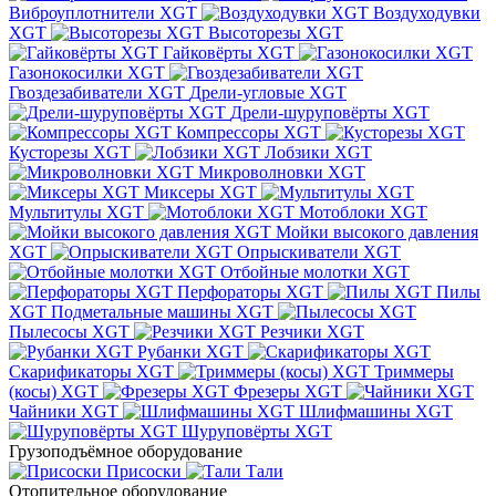
Виброуплотнители XGT
Воздуходувки
XGT
Высоторезы XGT
Гайковёрты XGT
Газонокосилки XGT
Гвоздезабиватели XGT
Дрели-угловые XGT
Дрели-шуруповёрты XGT
Компрессоры XGT
Кусторезы XGT
Лобзики XGT
Микроволновки XGT
Миксеры XGT
Мультитулы XGT
Мотоблоки XGT
Мойки высокого давления
XGT
Опрыскиватели XGT
Отбойные молотки XGT
Перфораторы XGT
Пилы
XGT
Подметальные машины XGT
Пылесосы XGT
Резчики XGT
Рубанки XGT
Скарификаторы XGT
Триммеры
(косы) XGT
Фрезеры XGT
Чайники XGT
Шлифмашины XGT
Шуруповёрты XGT
Грузоподъёмное оборудование
Присоски
Тали
Отопительное оборудование