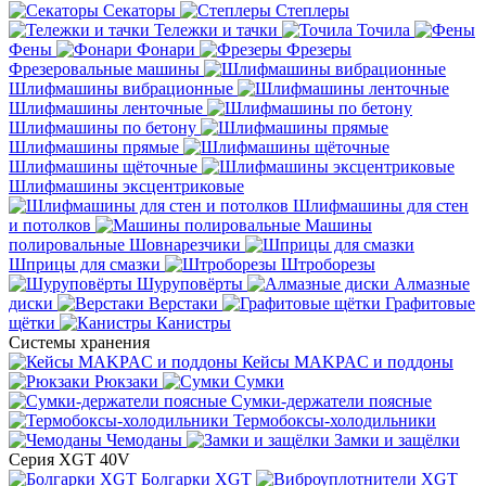
Секаторы
Степлеры
Тележки и тачки
Точила
Фены
Фонари
Фрезеры
Фрезеровальные машины
Шлифмашины вибрационные
Шлифмашины ленточные
Шлифмашины по бетону
Шлифмашины прямые
Шлифмашины щёточные
Шлифмашины эксцентриковые
Шлифмашины для стен
и потолков
Машины
полировальные
Шовнарезчики
Шприцы для смазки
Штроборезы
Шуруповёрты
Алмазные
диски
Верстаки
Графитовые
щётки
Канистры
Системы хранения
Кейсы MAKPAC и поддоны
Рюкзаки
Сумки
Сумки-держатели поясные
Термобоксы-холодильники
Чемоданы
Замки и защёлки
Серия XGT 40V
Болгарки XGT