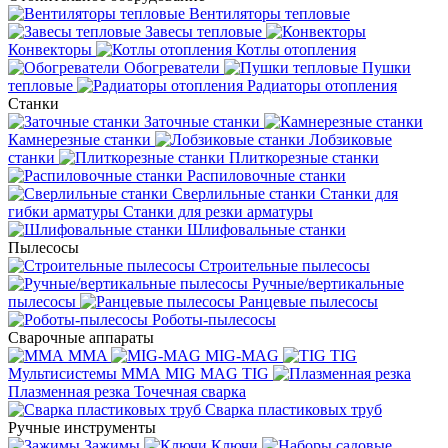
Вентиляторы тепловые
Завесы тепловые
Конвекторы
Котлы отопления
Обогреватели
Пушки
тепловые
Радиаторы отопления
Станки
Заточные станки
Камнерезные станки
Лобзиковые
станки
Плиткорезные станки
Распиловочные станки
Сверлильные станки
Станки для
гибки арматуры
Станки для резки арматуры
Шлифовальные станки
Пылесосы
Строительные пылесосы
Ручные/вертикальные
пылесосы
Ранцевые пылесосы
Роботы-пылесосы
Сварочные аппараты
MMA
MIG-MAG
TIG
Мультисистемы ММА MIG MAG TIG
Плазменная резка
Точечная сварка
Cварка пластиковых труб
Ручные инструменты
Зажимы
Ключи