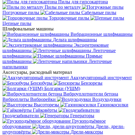
Пилы для гипсокартона
Пилы по металлу
Погружные пилы
Сабельные пилы
Торцовочные пилы
Цепные пилы
Шлифовальные машины
Вибрационные шлифмашины
Дельта шлифмашины
Эксцентриковые
шлифмашины
Ленточные
шлифмашины
Прямые
шлифмашины
Ленточные
напильники
Аксессуары, расходный материал
Аккумуляторный инструмент
Бензобуры
Бензорезы
Болгарки (УШМ)
Виброуплотнители бетона
Виброплиты
Виброрейки
Воздуходувки
Высоторезы
Газонокосилки
Гайковёрты
Гвоздезабиватели
Генераторы
Грузоподъёмное
оборудование
Дрели, дрели-
шуруповёрты
Дрели-миксеры