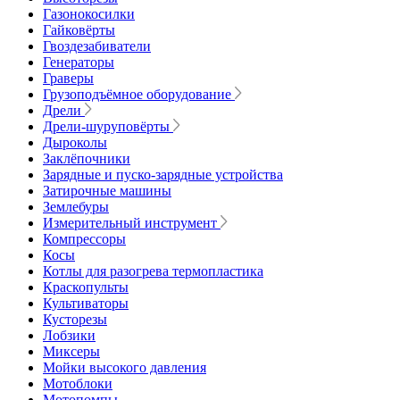
Газонокосилки
Гайковёрты
Гвоздезабиватели
Генераторы
Граверы
Грузоподъёмное оборудование
Дрели
Дрели-шуруповёрты
Дыроколы
Заклёпочники
Зарядные и пуско-зарядные устройства
Затирочные машины
Землебуры
Измерительный инструмент
Компрессоры
Косы
Котлы для разогрева термопластика
Краскопульты
Культиваторы
Кусторезы
Лобзики
Миксеры
Мойки высокого давления
Мотоблоки
Мотопомпы