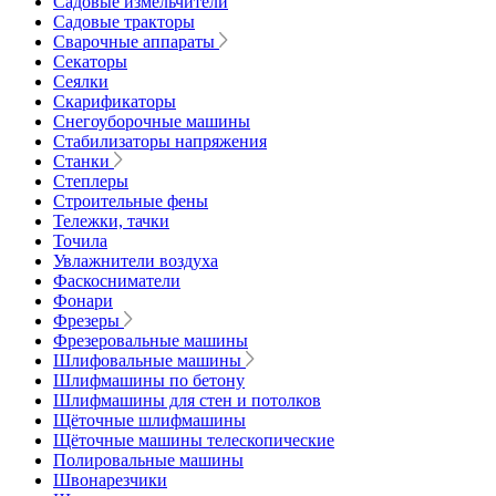
Садовые измельчители
Садовые тракторы
Сварочные аппараты
Секаторы
Сеялки
Скарификаторы
Снегоуборочные машины
Стабилизаторы напряжения
Станки
Степлеры
Строительные фены
Тележки, тачки
Точила
Увлажнители воздуха
Фаскосниматели
Фонари
Фрезеры
Фрезеровальные машины
Шлифовальные машины
Шлифмашины по бетону
Шлифмашины для стен и потолков
Щёточные шлифмашины
Щёточные машины телескопические
Полировальные машины
Швонарезчики