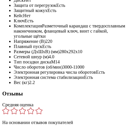
Диск
Нет
Защита от перегрузок
Есть
Защитный кожух
Есть
Кейс
Нет
Ключ
Есть
Комплектация
Разметочный карандаш с твердосплавным
наконечником, фланцевый ключ, винт с гайкой,
угольные щётки
Напряжение (В)
220
Плавный пуск
Есть
Размеры (ДхШхВ) (мм)
280х292х10
Сетевой шнур (м)
4.0
Тип посадки диска
М14
Число оборотов (об/мин)
3000-11000
Электронная регулировка числа оборотов
Есть
Электронная система стабилизации
Есть
Вес (кг)
2.2
Отзывы
Средняя оценка
На основании
отзывов покупателей