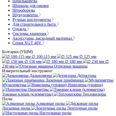
Шпилькорезы
Шприцы для смазки
Штроборезы
Шуруповёрты
Ручные инструменты
Для строительного быта
Одежда
Системы хранения
Аксессуары, расходный материал
Серия XGT 40V
Болгарки (УШМ)
∅ 100-115 мм
∅ 125 мм
∅ 150 мм
∅ 180 мм
∅
230 мм
Отрезные машины
Измерительный инструмент
Дальномеры
Детекторы
Лазерные приёмники
Мультиметры
Нивелиры (уровни)
Пирометры
Токовые клещи (клемметры)
Тепловизоры
Пилы
Алмазные пилы
Дисковые пилы
Ленточные пилы
Настольные пилы