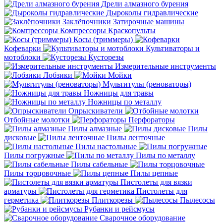
Дрели алмазного бурения
Дыроколы гидравлические
Заклёпочники
Затирочные машины
Компрессоры
Краскопульты
Косы (триммеры)
Кофеварки
Культиваторы и
мотоблоки
Кусторезы
Измерительные инструменты
Лобзики
Мойки
Мультитулы (реноваторы)
Ножницы для травы
Ножницы по металлу
Опрыскиватели
Отбойные молотки
Перфораторы
Пилы алмазные
Пилы
дисковые
Пилы ленточные
Пилы настольные
Пилы погружные
Пилы по металлу
Пилы сабельные
Пилы торцовочные
Пилы цепные
Пистолеты для вязки
арматуры
Пистолеты для
герметика
Плиткорезы
Пылесосы
Рубанки и рейсмусы
Сварочное оборудование