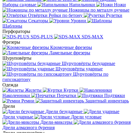
Наборы садовые
Напильники
Ножи
Ножницы по металлу ручные
Отвёртки
Рейки по бетону
Рулетки
Секаторы
Уровни
Шаблоны
Перфораторы
SDS-PLUS
SDS-MAX
Фрезеры
Кромочные фрезеры
Ламельные фрезеры
Шуруповёрты
Шуруповёрты безударные
Шуруповёрты ударные
Шуруповёрты по
гипсокартону
Одежда
Жилеты
Куртки
Наколенники
Перчатки
Подтяжки
Ремни
Защитный инвентарь
Дрели
Дрели безударные
Дрели ударные
Дрели угловые
Дрели-миксеры
Дрели алмазного бурения
Дрели-шуруповёрты