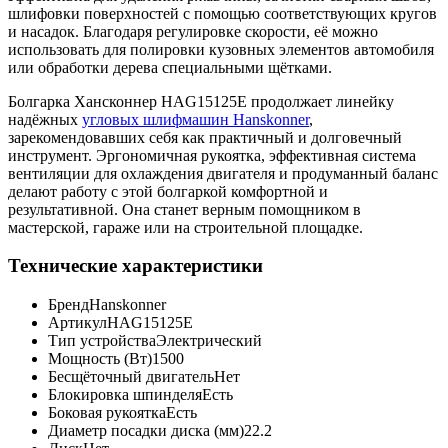
шлифовки поверхностей с помощью соответствующих кругов
и насадок. Благодаря регулировке скорости, её можно
использовать для полировки кузовных элементов автомобиля
или обработки дерева специальными щётками.
Болгарка Хансконнер HAG15125E продолжает линейку
надёжных
угловых шлифмашин Hanskonner
,
зарекомендовавших себя как практичный и долговечный
инструмент. Эргономичная рукоятка, эффективная система
вентиляции для охлаждения двигателя и продуманный баланс
делают работу с этой болгаркой комфортной и
результативной. Она станет верным помощником в
мастерской, гараже или на строительной площадке.
Технические характеристики
Бренд
Hanskonner
Артикул
HAG15125E
Тип устройства
Электрический
Мощность (Вт)
1500
Бесщёточный двигатель
Нет
Блокировка шпинделя
Есть
Боковая рукоятка
Есть
Диаметр посадки диска (мм)
22.2