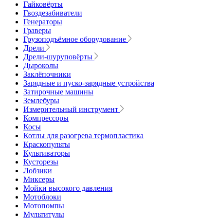
Гайковёрты
Гвоздезабиватели
Генераторы
Граверы
Грузоподъёмное оборудование
Дрели
Дрели-шуруповёрты
Дыроколы
Заклёпочники
Зарядные и пуско-зарядные устройства
Затирочные машины
Землебуры
Измерительный инструмент
Компрессоры
Косы
Котлы для разогрева термопластика
Краскопульты
Культиваторы
Кусторезы
Лобзики
Миксеры
Мойки высокого давления
Мотоблоки
Мотопомпы
Мультитулы