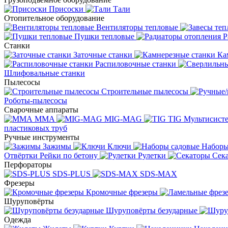
Присоски
Тали
Отопительное оборудование
Вентиляторы тепловые
Пушки тепловые
Р
Станки
Заточные станки
Ка
Распиловочные станки
Шлифовальные станки
Пылесосы
Строительные пылесосы
Роботы-пылесосы
Сварочные аппараты
MMA
MIG-MAG
TIG
Мультисис
пластиковых труб
Ручные инструменты
Зажимы
Ключи
Наборы
Отвёртки
Рейки по бетону
Рулетки
Сек
Перфораторы
SDS-PLUS
SDS-MAX
Фрезеры
Кромочные фрезеры
Шуруповёрты
Шуруповёрты безударные
Одежда