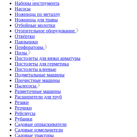
Наборы инструмента
Насосы
Ножницы по металлу
Ножницы для травы
Отбойные молотки
Отопительное оборудование
Отвёртки
Паяльники
Перфораторы
Пилы
Пистолеты для вязки арматуры
Пистолеты для герметика
Пистолеты клеевые
Подметальные машины
Прочистные машины
Пылесосы
Разметочные машины
Расширители для труб
Резаки
Резчики
Рейсмусы
Рубанки
Садовые опрыскиватели
Садовые измельчители
Садовые тракторы