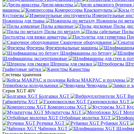
Дрели-миксеры
машины
Компрессоры
Краскопульты
Кусторезы
Измерительные инс
Ножницы для травы
Ножницы по мета
Пилы алмазные
Пилы дис
Пилы по металлу
Пилы
Пистолеты для вязки арматуры
Пис
Сварочное оборудование
Фрезеры
Фрезеровальные машины
Шлифмашины по бетону
Шлифмашины эксцентриковые
Шприцы для смазки
Штр
Графитовые щётки
Канистры
Системы хранения
Кейсы MAKPAC и поддоны
Термобоксы-холодильники
Чемоданы
Серия XGT 40V
Болгарки XGT
Ви
Гайковёрты XGT
Газонокосилки XGT
Компрессоры XGT
Ку
Мультитулы XGT
Мото
Отбойные молотки XGT
Резчики XGT
Рубанки XGT
Чайники XGT
Шлифм
Грузоподъёмное оборудование