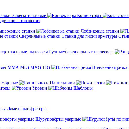
Завесы тепловые
Конвекторы
адиаторы отопления
мнерезные станки
Лобзиковые станки
Сверлильные станки
Станки для гибки арматуры
Стан
Ручные/вертикальные пылесосы
темы ММА MIG MAG TIG
Плазменная резка
 садовые
Напильники
Ножи
аторы
Уровни
Шаблоны
Ламельные фрезеры
Шуруповёрты ударные