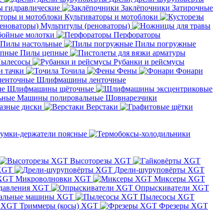
 гидравлические
Заклёпочники
Затирочные
Культиваторы и мотоблоки
Мультитулы (реноваторы)
бойные молотки
Перфораторы
Пилы настольные
Пилы погружные
Пилы цепные
ылесосы
Рубанки и рейсмусы
и тачки
Точила
Фены
Фонари
Шлифмашины ленточные
Шлифмашины щёточные
Машины полировальные
Шовнарезчики
азные диски
Верстаки
умки-держатели поясные
Высоторезы XGT
XGT
Дрели-шуруповёрты XGT
Микроволновки XGT
Миксеры XGT
давления XGT
Опрыскиватели XGT
альные машины XGT
Пылесосы XGT
Триммеры (косы) XGT
Фрезеры XGT