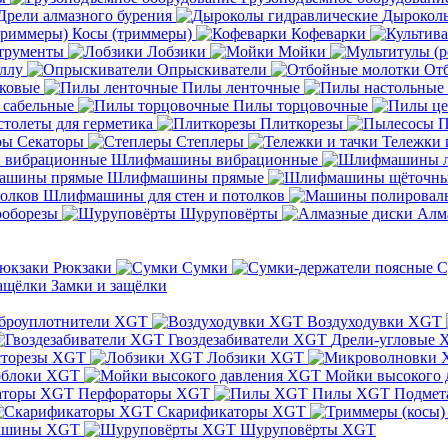
Дрели алмазного бурения
Дыроколы
Косы (триммеры)
Кофеварки
трументы
Лобзики
Мойки
ллу
Опрыскиватели
От
ковые
Пилы ленточные
 сабельные
Пилы торцовочные
толеты для герметика
Плиткорезы
П
Секаторы
Степлеры
Тележки 
Шлифмашины вибрационные
Шлифмашины прямые
Шлифмашины для стен и потолков
оборезы
Шуруповёрты
Алм
Рюкзаки
Сумки
С
Замки и защёлки
броуплотнители XGT
Воздуходувки XGT
Гвоздезабиватели XGT
Дрели-угловые 
сторезы XGT
Лобзики XGT
блоки XGT
Мойки высокого 
Перфораторы XGT
Пилы XGT
Подмет
Скарификаторы XGT
ашины XGT
Шуруповёрты XGT