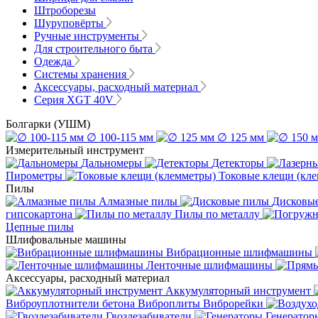
Штроборезы
Шуруповёрты
Ручные инструменты
Для строительного быта
Одежда
Системы хранения
Аксессуары, расходный материал
Серия XGT 40V
Болгарки (УШМ)
∅ 100-115 мм
∅ 125 мм
Измерительный инструмент
Дальномеры
Детекторы
Пирометры
Токовые клещи (кл
Пилы
Алмазные пилы
Дисковы
гипсокартона
Пилы по металлу
Цепные пилы
Шлифовальные машины
Вибрационные шлифмашины
Ленточные шлифмашины
Аксессуары, расходный материал
Аккумуляторный инструмент
Виброуплотнители бетона
Виброплиты
Виброрейки
Гвоздезабиватели
Генератор