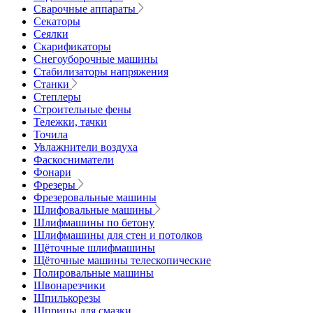
Сварочные аппараты
Секаторы
Сеялки
Скарификаторы
Снегоуборочные машины
Стабилизаторы напряжения
Станки
Степлеры
Строительные фены
Тележки, тачки
Точила
Увлажнители воздуха
Фаскосниматели
Фонари
Фрезеры
Фрезеровальные машины
Шлифовальные машины
Шлифмашины по бетону
Шлифмашины для стен и потолков
Щёточные шлифмашины
Щёточные машины телескопические
Полировальные машины
Швонарезчики
Шпилькорезы
Шприцы для смазки