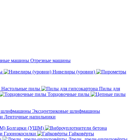
Отрезные машины
ы
Нивелиры (уровни)
Настольные пилы
Пилы для
Торцовочные пилы
Эксцентриковые шлифмашины
Ленточные напильники
Болгарки (УШМ)
Газонокосилки
Гайковёрты
е
Дрели, дрели-шуруповёрты