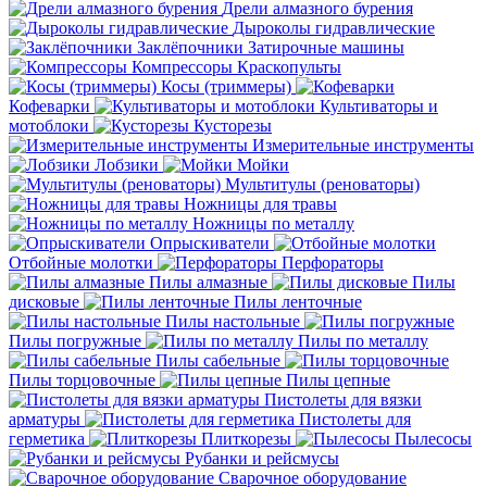
Дрели алмазного бурения
Дыроколы гидравлические
Заклёпочники
Затирочные машины
Компрессоры
Краскопульты
Косы (триммеры)
Кофеварки
Культиваторы и
мотоблоки
Кусторезы
Измерительные инструменты
Лобзики
Мойки
Мультитулы (реноваторы)
Ножницы для травы
Ножницы по металлу
Опрыскиватели
Отбойные молотки
Перфораторы
Пилы алмазные
Пилы
дисковые
Пилы ленточные
Пилы настольные
Пилы погружные
Пилы по металлу
Пилы сабельные
Пилы торцовочные
Пилы цепные
Пистолеты для вязки
арматуры
Пистолеты для
герметика
Плиткорезы
Пылесосы
Рубанки и рейсмусы
Сварочное оборудование