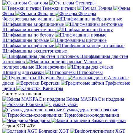
Секаторы
Степлеры
Тележки и тачки
Точила
Фены
Фонари
Фрезеры
Фрезеровальные машины
Шлифмашины вибрационные
Шлифмашины ленточные
Шлифмашины по бетону
Шлифмашины прямые
Шлифмашины щёточные
Шлифмашины эксцентриковые
Шлифмашины для стен
и потолков
Машины
полировальные
Шовнарезчики
Шприцы для смазки
Штроборезы
Шуруповёрты
Алмазные
диски
Верстаки
Графитовые
щётки
Канистры
Системы хранения
Кейсы MAKPAC и поддоны
Рюкзаки
Сумки
Сумки-держатели поясные
Термобоксы-холодильники
Чемоданы
Замки и защёлки
Серия XGT 40V
Болгарки XGT