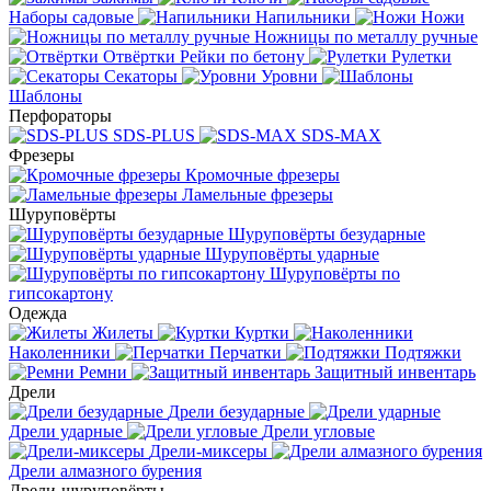
Наборы садовые
Напильники
Ножи
Ножницы по металлу ручные
Отвёртки
Рейки по бетону
Рулетки
Секаторы
Уровни
Шаблоны
Перфораторы
SDS-PLUS
SDS-MAX
Фрезеры
Кромочные фрезеры
Ламельные фрезеры
Шуруповёрты
Шуруповёрты безударные
Шуруповёрты ударные
Шуруповёрты по
гипсокартону
Одежда
Жилеты
Куртки
Наколенники
Перчатки
Подтяжки
Ремни
Защитный инвентарь
Дрели
Дрели безударные
Дрели ударные
Дрели угловые
Дрели-миксеры
Дрели алмазного бурения
Дрели-шуруповёрты