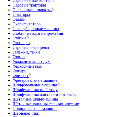
Садовые измельчители
Садовые тракторы
Сварочные аппараты
Секаторы
Сеялки
Скарификаторы
Снегоуборочные машины
Стабилизаторы напряжения
Станки
Степлеры
Строительные фены
Тележки, тачки
Точила
Увлажнители воздуха
Фаскосниматели
Фонари
Фрезеры
Фрезеровальные машины
Шлифовальные машины
Шлифмашины по бетону
Шлифмашины для стен и потолков
Щёточные шлифмашины
Щёточные машины телескопические
Полировальные машины
Швонарезчики