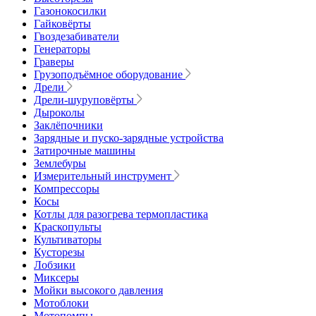
Газонокосилки
Гайковёрты
Гвоздезабиватели
Генераторы
Граверы
Грузоподъёмное оборудование
Дрели
Дрели-шуруповёрты
Дыроколы
Заклёпочники
Зарядные и пуско-зарядные устройства
Затирочные машины
Землебуры
Измерительный инструмент
Компрессоры
Косы
Котлы для разогрева термопластика
Краскопульты
Культиваторы
Кусторезы
Лобзики
Миксеры
Мойки высокого давления
Мотоблоки
Мотопомпы