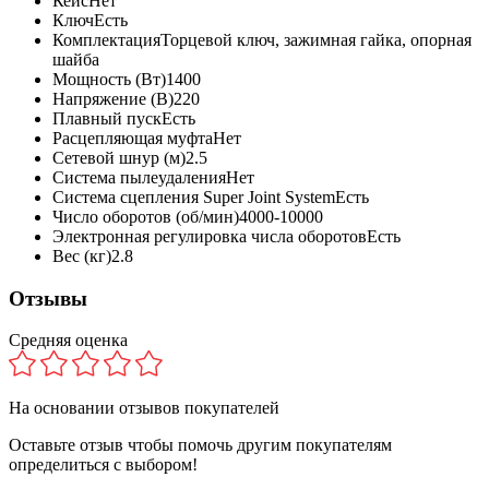
Кейс
Нет
Ключ
Есть
Комплектация
Торцевой ключ, зажимная гайка, опорная
шайба
Мощность (Вт)
1400
Напряжение (В)
220
Плавный пуск
Есть
Расцепляющая муфта
Нет
Сетевой шнур (м)
2.5
Система пылеудаления
Нет
Система сцепления Super Joint System
Есть
Число оборотов (об/мин)
4000-10000
Электронная регулировка числа оборотов
Есть
Вес (кг)
2.8
Отзывы
Средняя оценка
На основании
отзывов покупателей
Оставьте отзыв чтобы помочь другим покупателям
определиться с выбором!