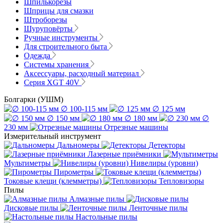
Шпилькорезы
Шприцы для смазки
Штроборезы
Шуруповёрты
Ручные инструменты
Для строительного быта
Одежда
Системы хранения
Аксессуары, расходный материал
Серия XGT 40V
Болгарки (УШМ)
∅ 100-115 мм
∅ 125 мм
∅ 150 мм
∅ 180 мм
∅
230 мм
Отрезные машины
Измерительный инструмент
Дальномеры
Детекторы
Лазерные приёмники
Мультиметры
Нивелиры (уровни)
Пирометры
Токовые клещи (клемметры)
Тепловизоры
Пилы
Алмазные пилы
Дисковые пилы
Ленточные пилы
Настольные пилы