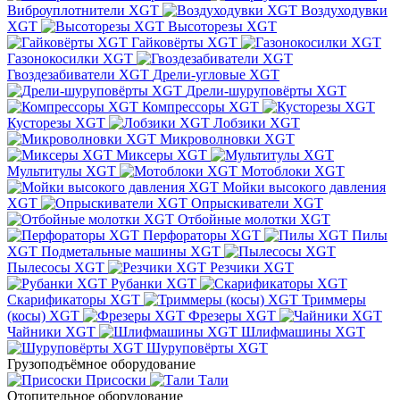
Виброуплотнители XGT
Воздуходувки
XGT
Высоторезы XGT
Гайковёрты XGT
Газонокосилки XGT
Гвоздезабиватели XGT
Дрели-угловые XGT
Дрели-шуруповёрты XGT
Компрессоры XGT
Кусторезы XGT
Лобзики XGT
Микроволновки XGT
Миксеры XGT
Мультитулы XGT
Мотоблоки XGT
Мойки высокого давления
XGT
Опрыскиватели XGT
Отбойные молотки XGT
Перфораторы XGT
Пилы
XGT
Подметальные машины XGT
Пылесосы XGT
Резчики XGT
Рубанки XGT
Скарификаторы XGT
Триммеры
(косы) XGT
Фрезеры XGT
Чайники XGT
Шлифмашины XGT
Шуруповёрты XGT
Грузоподъёмное оборудование
Присоски
Тали
Отопительное оборудование