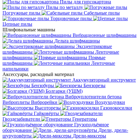
Пилы для гипсокартона
Пилы по металлу
Погружные пилы
Сабельные пилы
Торцовочные пилы
Цепные пилы
Шлифовальные машины
Вибрационные шлифмашины
Дельта шлифмашины
Эксцентриковые
шлифмашины
Ленточные
шлифмашины
Прямые
шлифмашины
Ленточные
напильники
Аксессуары, расходный материал
Аккумуляторный инструмент
Бензобуры
Бензорезы
Болгарки (УШМ)
Виброуплотнители бетона
Виброплиты
Виброрейки
Воздуходувки
Высоторезы
Газонокосилки
Гайковёрты
Гвоздезабиватели
Генераторы
Грузоподъёмное
оборудование
Дрели, дрели-
шуруповёрты
Дрели-миксеры