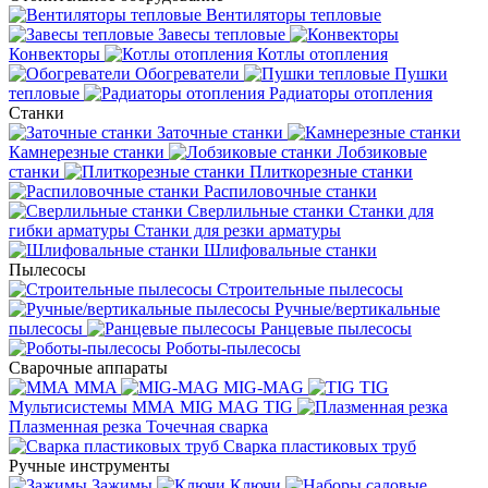
Вентиляторы тепловые
Завесы тепловые
Конвекторы
Котлы отопления
Обогреватели
Пушки
тепловые
Радиаторы отопления
Станки
Заточные станки
Камнерезные станки
Лобзиковые
станки
Плиткорезные станки
Распиловочные станки
Сверлильные станки
Станки для
гибки арматуры
Станки для резки арматуры
Шлифовальные станки
Пылесосы
Строительные пылесосы
Ручные/вертикальные
пылесосы
Ранцевые пылесосы
Роботы-пылесосы
Сварочные аппараты
MMA
MIG-MAG
TIG
Мультисистемы ММА MIG MAG TIG
Плазменная резка
Точечная сварка
Cварка пластиковых труб
Ручные инструменты
Зажимы
Ключи