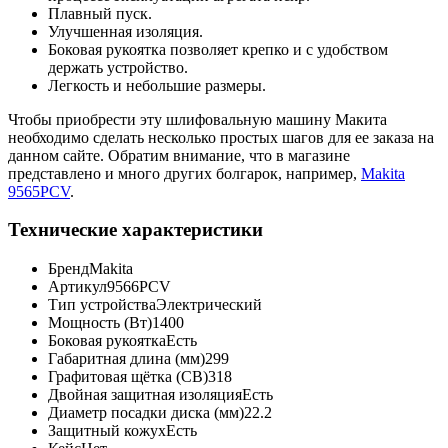
Плавный пуск.
Улучшенная изоляция.
Боковая рукоятка позволяет крепко и с удобством
держать устройство.
Легкость и небольшие размеры.
Чтобы приобрести эту шлифовальную машину Макита
необходимо сделать несколько простых шагов для ее заказа на
данном сайте. Обратим внимание, что в магазине
представлено и много других болгарок, например,
Makita
9565PCV
.
Технические характеристики
Бренд
Makita
Артикул
9566PCV
Тип устройства
Электрический
Мощность (Вт)
1400
Боковая рукоятка
Есть
Габаритная длина (мм)
299
Графитовая щётка (CB)
318
Двойная защитная изоляция
Есть
Диаметр посадки диска (мм)
22.2
Защитный кожух
Есть