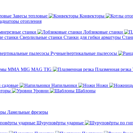
Завесы тепловые
Конвекторы
адиаторы отопления
мнерезные станки
Лобзиковые станки
Сверлильные станки
Станки для гибки арматуры
Стан
Ручные/вертикальные пылесосы
темы ММА MIG MAG TIG
Плазменная резка
 садовые
Напильники
Ножи
аторы
Уровни
Шаблоны
Ламельные фрезеры
Шуруповёрты ударные