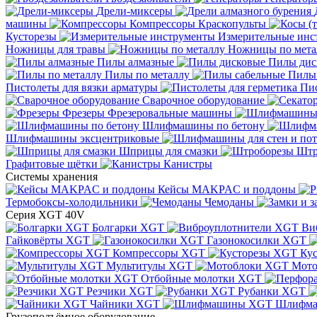
Дрели-миксеры
машины
Компрессоры
Краскопульты
Кусторезы
Измерительные инс
Ножницы для травы
Ножницы по мета
Пилы алмазные
Пилы дис
Пилы по металлу
Пилы
Пистолеты для вязки арматуры
Пис
Сварочное оборудование
Фрезеры
Фрезеровальные машины
Шлифмашины по бетону
Шлифмашины эксцентриковые
Шприцы для смазки
Штр
Графитовые щётки
Канистры
Системы хранения
Кейсы MAKPAC и поддоны
Термобоксы-холодильники
Чемоданы
Серия XGT 40V
Болгарки XGT
Ви
Гайковёрты XGT
Газонокосилки XGT
Компрессоры XGT
Ку
Мультитулы XGT
Мото
Отбойные молотки XGT
Резчики XGT
Рубанки XGT
Чайники XGT
Шлифм
Грузоподъёмное оборудование