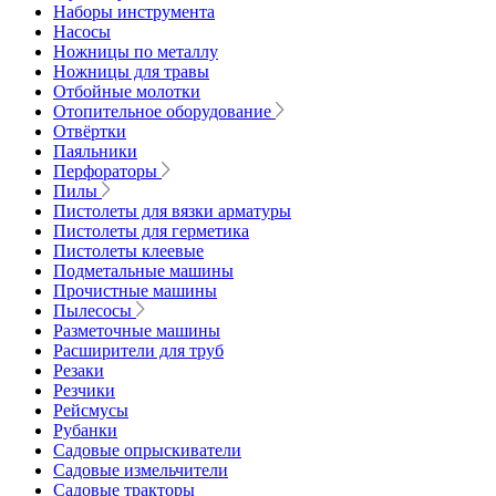
Наборы инструмента
Насосы
Ножницы по металлу
Ножницы для травы
Отбойные молотки
Отопительное оборудование
Отвёртки
Паяльники
Перфораторы
Пилы
Пистолеты для вязки арматуры
Пистолеты для герметика
Пистолеты клеевые
Подметальные машины
Прочистные машины
Пылесосы
Разметочные машины
Расширители для труб
Резаки
Резчики
Рейсмусы
Рубанки
Садовые опрыскиватели
Садовые измельчители
Садовые тракторы