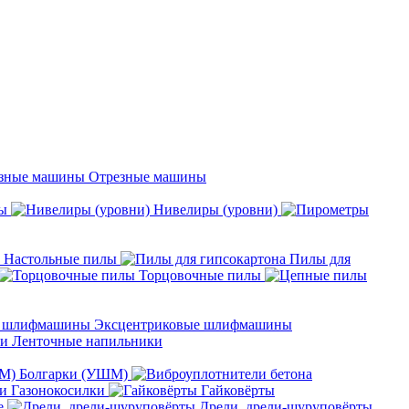
Отрезные машины
ы
Нивелиры (уровни)
Настольные пилы
Пилы для
Торцовочные пилы
Эксцентриковые шлифмашины
Ленточные напильники
Болгарки (УШМ)
Газонокосилки
Гайковёрты
е
Дрели, дрели-шуруповёрты