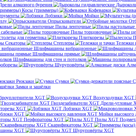
Дрели алмазного бурения
Дыроколы
Косы (триммеры)
Кофеварки
трументы
Лобзики
Мойки
ллу
Опрыскиватели
От
ковые
Пилы ленточные
 сабельные
Пилы торцовочные
толеты для герметика
Плиткорезы
П
Секаторы
Степлеры
Тележки 
Шлифмашины вибрационные
Шлифмашины прямые
Шлифмашины для стен и потолков
оборезы
Шуруповёрты
Алм
Рюкзаки
Сумки
С
Замки и защёлки
броуплотнители XGT
Воздуходувки XGT
Гвоздезабиватели XGT
Дрели-угловые 
сторезы XGT
Лобзики XGT
блоки XGT
Мойки высокого 
Перфораторы XGT
Пилы XGT
Подмет
Скарификаторы XGT
ашины XGT
Шуруповёрты XGT