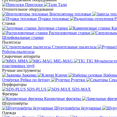
Присоски
Тали
Отопительное оборудование
Вентиляторы тепловые
Пушки тепловые
Р
Станки
Заточные станки
Ка
Распиловочные станки
Шлифовальные станки
Пылесосы
Строительные пылесосы
Роботы-пылесосы
Сварочные аппараты
MMA
MIG-MAG
TIG
Мультисис
пластиковых труб
Ручные инструменты
Зажимы
Ключи
Наборы
Отвёртки
Рейки по бетону
Рулетки
Сек
Перфораторы
SDS-PLUS
SDS-MAX
Фрезеры
Кромочные фрезеры
Шуруповёрты
Шуруповёрты безударные
Одежда