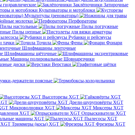
 гидравлические
Заклёпочники
Затирочные
Культиваторы и мотоблоки
Мультитулы (реноваторы)
бойные молотки
Перфораторы
Пилы настольные
Пилы погружные
Пилы цепные
ылесосы
Рубанки и рейсмусы
и тачки
Точила
Фены
Фонари
Шлифмашины ленточные
Шлифмашины щёточные
Машины полировальные
Шовнарезчики
азные диски
Верстаки
умки-держатели поясные
Высоторезы XGT
XGT
Дрели-шуруповёрты XGT
Микроволновки XGT
Миксеры XGT
давления XGT
Опрыскиватели XGT
альные машины XGT
Пылесосы XGT
Триммеры (косы) XGT
Фрезеры XGT