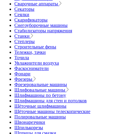
Сварочные аппараты
Секаторы
Сеялки
Скарификаторы
Снегоуборочные машины
Стабилизаторы напряжения
Станки
Степлеры
Строительные фены
Тележки, тачки
Точила
Увлажнители воздуха
Фаскосниматели
Фонари
Фрезеры
Фрезеровальные машины
Шлифовальные машины
Шлифмашины по бетону
Шлифмашины для стен и потолков
Щёточные шлифмашины
Щёточные машины телескопические
Полировальные машины
Швонарезчики
Шпилькорезы
Шприцы для смазки