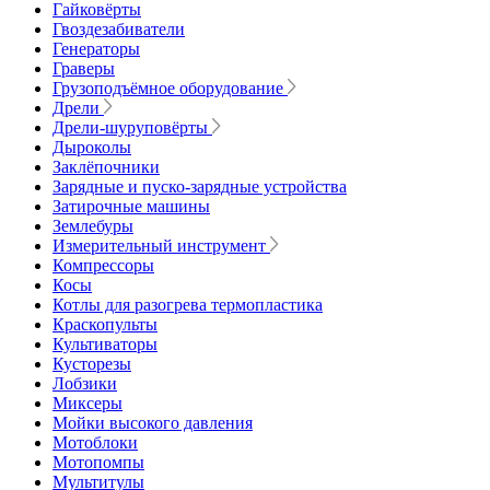
Гайковёрты
Гвоздезабиватели
Генераторы
Граверы
Грузоподъёмное оборудование
Дрели
Дрели-шуруповёрты
Дыроколы
Заклёпочники
Зарядные и пуско-зарядные устройства
Затирочные машины
Землебуры
Измерительный инструмент
Компрессоры
Косы
Котлы для разогрева термопластика
Краскопульты
Культиваторы
Кусторезы
Лобзики
Миксеры
Мойки высокого давления
Мотоблоки
Мотопомпы
Мультитулы