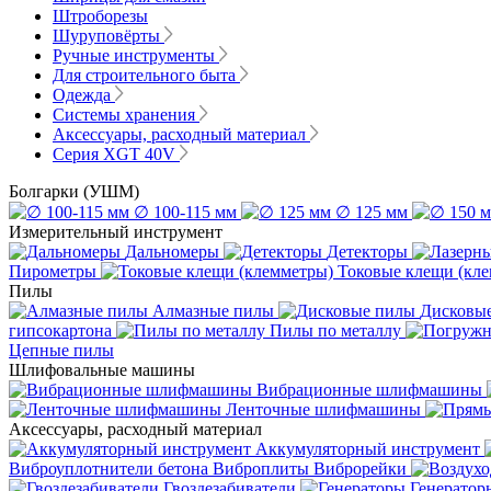
Штроборезы
Шуруповёрты
Ручные инструменты
Для строительного быта
Одежда
Системы хранения
Аксессуары, расходный материал
Серия XGT 40V
Болгарки (УШМ)
∅ 100-115 мм
∅ 125 мм
Измерительный инструмент
Дальномеры
Детекторы
Пирометры
Токовые клещи (кл
Пилы
Алмазные пилы
Дисковы
гипсокартона
Пилы по металлу
Цепные пилы
Шлифовальные машины
Вибрационные шлифмашины
Ленточные шлифмашины
Аксессуары, расходный материал
Аккумуляторный инструмент
Виброуплотнители бетона
Виброплиты
Виброрейки
Гвоздезабиватели
Генератор