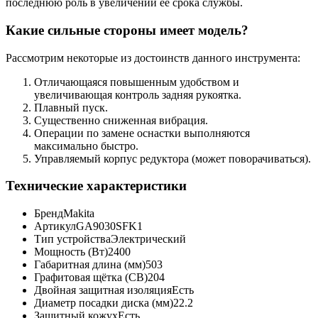
последнюю роль в увеличении ее срока службы.
Какие сильные стороны имеет модель?
Рассмотрим некоторые из достоинств данного инструмента:
Отличающаяся повышенным удобством и
увеличивающая контроль задняя рукоятка.
Плавный пуск.
Существенно сниженная вибрация.
Операции по замене оснастки выполняются
максимально быстро.
Управляемый корпус редуктора (может поворачиваться).
Технические характеристики
Бренд
Makita
Артикул
GA9030SFK1
Тип устройства
Электрический
Мощность (Вт)
2400
Габаритная длина (мм)
503
Графитовая щётка (CB)
204
Двойная защитная изоляция
Есть
Диаметр посадки диска (мм)
22.2
Защитный кожух
Есть