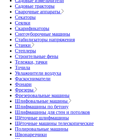
Садовые измельчители
Садовые тракторы
Сварочные аппараты
Секаторы
Сеялки
Скарификаторы
Снегоуборочные машины
Стабилизаторы напряжения
Станки
Степлеры
Строительные фены
Тележки, тачки
Точила
Увлажнители воздуха
Фаскосниматели
Фонари
Фрезеры
Фрезеровальные машины
Шлифовальные машины
Шлифмашины по бетону
Шлифмашины для стен и потолков
Щёточные шлифмашины
Щёточные машины телескопические
Полировальные машины
Швонарезчики