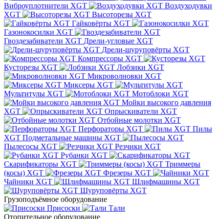
Виброуплотнители XGT
Воздуходувки
XGT
Высоторезы XGT
Гайковёрты XGT
Газонокосилки XGT
Гвоздезабиватели XGT
Дрели-угловые XGT
Дрели-шуруповёрты XGT
Компрессоры XGT
Кусторезы XGT
Лобзики XGT
Микроволновки XGT
Миксеры XGT
Мультитулы XGT
Мотоблоки XGT
Мойки высокого давления
XGT
Опрыскиватели XGT
Отбойные молотки XGT
Перфораторы XGT
Пилы
XGT
Подметальные машины XGT
Пылесосы XGT
Резчики XGT
Рубанки XGT
Скарификаторы XGT
Триммеры
(косы) XGT
Фрезеры XGT
Чайники XGT
Шлифмашины XGT
Шуруповёрты XGT
Грузоподъёмное оборудование
Присоски
Тали
Отопительное оборудование