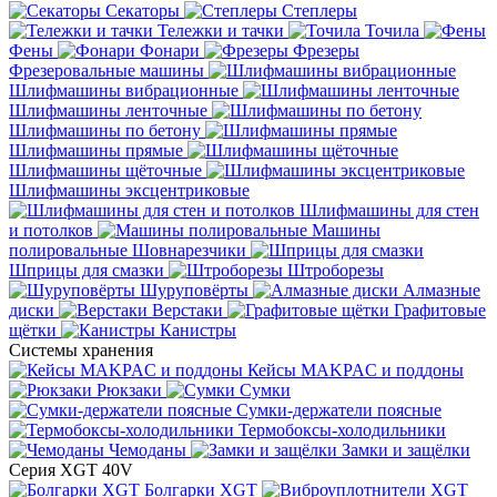
Секаторы
Степлеры
Тележки и тачки
Точила
Фены
Фонари
Фрезеры
Фрезеровальные машины
Шлифмашины вибрационные
Шлифмашины ленточные
Шлифмашины по бетону
Шлифмашины прямые
Шлифмашины щёточные
Шлифмашины эксцентриковые
Шлифмашины для стен
и потолков
Машины
полировальные
Шовнарезчики
Шприцы для смазки
Штроборезы
Шуруповёрты
Алмазные
диски
Верстаки
Графитовые
щётки
Канистры
Системы хранения
Кейсы MAKPAC и поддоны
Рюкзаки
Сумки
Сумки-держатели поясные
Термобоксы-холодильники
Чемоданы
Замки и защёлки
Серия XGT 40V
Болгарки XGT