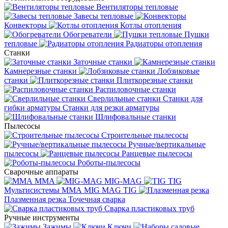
Вентиляторы тепловые
Завесы тепловые
Конвекторы
Котлы отопления
Обогреватели
Пушки
тепловые
Радиаторы отопления
Станки
Заточные станки
Камнерезные станки
Лобзиковые
станки
Плиткорезные станки
Распиловочные станки
Сверлильные станки
Станки для
гибки арматуры
Станки для резки арматуры
Шлифовальные станки
Пылесосы
Строительные пылесосы
Ручные/вертикальные
пылесосы
Ранцевые пылесосы
Роботы-пылесосы
Сварочные аппараты
MMA
MIG-MAG
TIG
Мультисистемы ММА MIG MAG TIG
Плазменная резка
Точечная сварка
Cварка пластиковых труб
Ручные инструменты
Зажимы
Ключи