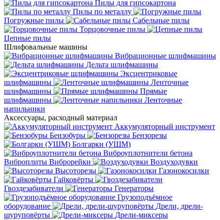
Пилы для гипсокартона
Пилы по металлу
Погружные пилы
Сабельные пилы
Торцовочные пилы
Цепные пилы
Шлифовальные машины
Вибрационные шлифмашины
Дельта шлифмашины
Эксцентриковые
шлифмашины
Ленточные
шлифмашины
Прямые
шлифмашины
Ленточные
напильники
Аксессуары, расходный материал
Аккумуляторный инструмент
Бензобуры
Бензорезы
Болгарки (УШМ)
Виброуплотнители бетона
Виброплиты
Виброрейки
Воздуходувки
Высоторезы
Газонокосилки
Гайковёрты
Гвоздезабиватели
Генераторы
Грузоподъёмное
оборудование
Дрели, дрели-
шуруповёрты
Дрели-миксеры