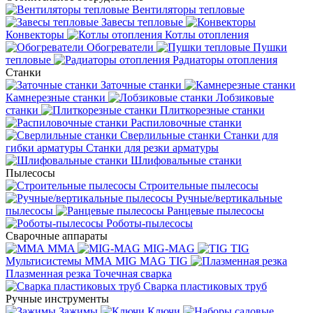
Вентиляторы тепловые
Завесы тепловые
Конвекторы
Котлы отопления
Обогреватели
Пушки
тепловые
Радиаторы отопления
Станки
Заточные станки
Камнерезные станки
Лобзиковые
станки
Плиткорезные станки
Распиловочные станки
Сверлильные станки
Станки для
гибки арматуры
Станки для резки арматуры
Шлифовальные станки
Пылесосы
Строительные пылесосы
Ручные/вертикальные
пылесосы
Ранцевые пылесосы
Роботы-пылесосы
Сварочные аппараты
MMA
MIG-MAG
TIG
Мультисистемы ММА MIG MAG TIG
Плазменная резка
Точечная сварка
Cварка пластиковых труб
Ручные инструменты
Зажимы
Ключи