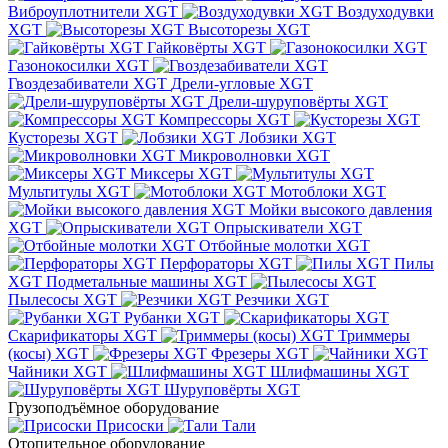
Виброуплотнители XGT
Воздуходувки
XGT
Высоторезы XGT
Гайковёрты XGT
Газонокосилки XGT
Гвоздезабиватели XGT
Дрели-угловые XGT
Дрели-шуруповёрты XGT
Компрессоры XGT
Кусторезы XGT
Лобзики XGT
Микроволновки XGT
Миксеры XGT
Мультитулы XGT
Мотоблоки XGT
Мойки высокого давления
XGT
Опрыскиватели XGT
Отбойные молотки XGT
Перфораторы XGT
Пилы
XGT
Подметальные машины XGT
Пылесосы XGT
Резчики XGT
Рубанки XGT
Скарификаторы XGT
Триммеры
(косы) XGT
Фрезеры XGT
Чайники XGT
Шлифмашины XGT
Шуруповёрты XGT
Грузоподъёмное оборудование
Присоски
Тали
Отопительное оборудование