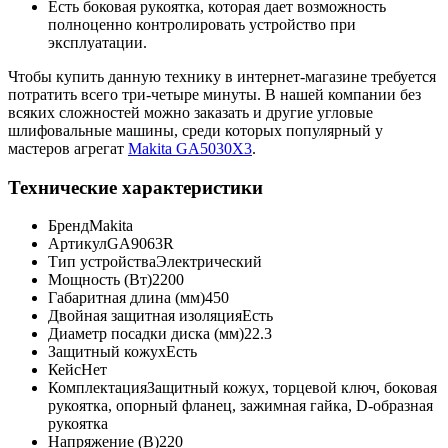
Есть боковая рукоятка, которая дает возможность
полноценно контролировать устройство при
эксплуатации.
Чтобы купить данную технику в интернет-магазине требуется
потратить всего три-четыре минуты. В нашей компании без
всяких сложностей можно заказать и другие угловые
шлифовальные машины, среди которых популярный у
мастеров агрегат
Makita GA5030X3
.
Технические характеристики
Бренд
Makita
Артикул
GA9063R
Тип устройства
Электрический
Мощность (Вт)
2200
Габаритная длина (мм)
450
Двойная защитная изоляция
Есть
Диаметр посадки диска (мм)
22.3
Защитный кожух
Есть
Кейс
Нет
Комплектация
Защитный кожух, торцевой ключ, боковая
рукоятка, опорный фланец, зажимная гайка, D-образная
рукоятка
Напряжение (В)
220