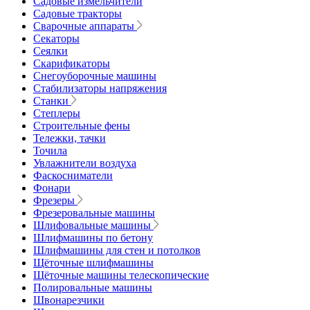
Садовые измельчители
Садовые тракторы
Сварочные аппараты
Секаторы
Сеялки
Скарификаторы
Снегоуборочные машины
Стабилизаторы напряжения
Станки
Степлеры
Строительные фены
Тележки, тачки
Точила
Увлажнители воздуха
Фаскосниматели
Фонари
Фрезеры
Фрезеровальные машины
Шлифовальные машины
Шлифмашины по бетону
Шлифмашины для стен и потолков
Щёточные шлифмашины
Щёточные машины телескопические
Полировальные машины
Швонарезчики