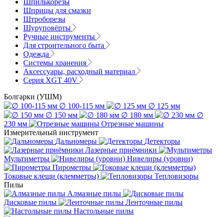
Шпилькорезы
Шприцы для смазки
Штроборезы
Шуруповёрты
Ручные инструменты
Для строительного быта
Одежда
Системы хранения
Аксессуары, расходный материал
Серия XGT 40V
Болгарки (УШМ)
∅ 100-115 мм
∅ 125 мм
∅ 150 мм
∅ 180 мм
∅
230 мм
Отрезные машины
Измерительный инструмент
Дальномеры
Детекторы
Лазерные приёмники
Мультиметры
Нивелиры (уровни)
Пирометры
Токовые клещи (клемметры)
Тепловизоры
Пилы
Алмазные пилы
Дисковые пилы
Ленточные пилы
Настольные пилы