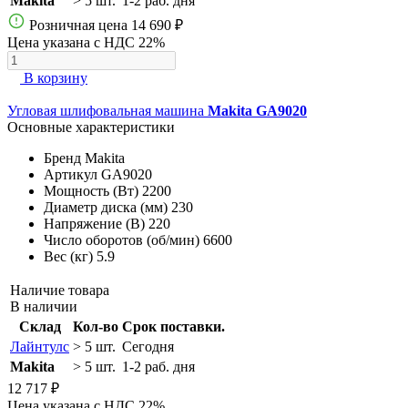
Makita
> 5 шт.
1-2 раб. дня
Розничная цена
14 690 ₽
Цена указана с НДС 22%
В корзину
Угловая шлифовальная машина
Makita GA9020
Основные характеристики
Бренд
Makita
Артикул
GA9020
Мощность (Вт)
2200
Диаметр диска (мм)
230
Напряжение (В)
220
Число оборотов (об/мин)
6600
Вес (кг)
5.9
Наличие товара
В наличии
Склад
Кол-во
Срок поставки.
Лайнтулс
> 5 шт.
Сегодня
Makita
> 5 шт.
1-2 раб. дня
12 717 ₽
Цена указана с НДС 22%