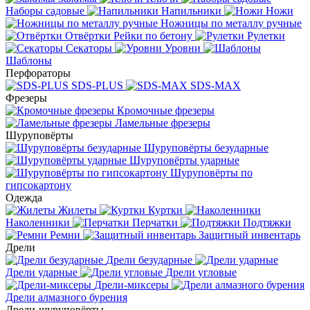
Наборы садовые
Напильники
Ножи
Ножницы по металлу ручные
Отвёртки
Рейки по бетону
Рулетки
Секаторы
Уровни
Шаблоны
Перфораторы
SDS-PLUS
SDS-MAX
Фрезеры
Кромочные фрезеры
Ламельные фрезеры
Шуруповёрты
Шуруповёрты безударные
Шуруповёрты ударные
Шуруповёрты по
гипсокартону
Одежда
Жилеты
Куртки
Наколенники
Перчатки
Подтяжки
Ремни
Защитный инвентарь
Дрели
Дрели безударные
Дрели ударные
Дрели угловые
Дрели-миксеры
Дрели алмазного бурения
Дрели-шуруповёрты