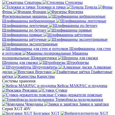
Секаторы
Степлеры
Тележки и тачки
Точила
Фены
Фонари
Фрезеры
Фрезеровальные машины
Шлифмашины вибрационные
Шлифмашины ленточные
Шлифмашины по бетону
Шлифмашины прямые
Шлифмашины щёточные
Шлифмашины эксцентриковые
Шлифмашины для стен
и потолков
Машины
полировальные
Шовнарезчики
Шприцы для смазки
Штроборезы
Шуруповёрты
Алмазные
диски
Верстаки
Графитовые
щётки
Канистры
Системы хранения
Кейсы MAKPAC и поддоны
Рюкзаки
Сумки
Сумки-держатели поясные
Термобоксы-холодильники
Чемоданы
Замки и защёлки
Серия XGT 40V
Болгарки XGT