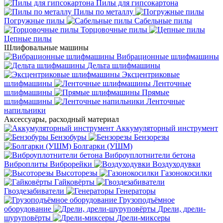
Пилы для гипсокартона
Пилы по металлу
Погружные пилы
Сабельные пилы
Торцовочные пилы
Цепные пилы
Шлифовальные машины
Вибрационные шлифмашины
Дельта шлифмашины
Эксцентриковые
шлифмашины
Ленточные
шлифмашины
Прямые
шлифмашины
Ленточные
напильники
Аксессуары, расходный материал
Аккумуляторный инструмент
Бензобуры
Бензорезы
Болгарки (УШМ)
Виброуплотнители бетона
Виброплиты
Виброрейки
Воздуходувки
Высоторезы
Газонокосилки
Гайковёрты
Гвоздезабиватели
Генераторы
Грузоподъёмное
оборудование
Дрели, дрели-
шуруповёрты
Дрели-миксеры