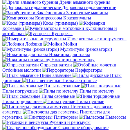
Дрели алмазного бурения
Дыроколы гидравлические
Заклёпочники
Затирочные машины
Компрессоры
Краскопульты
Косы (триммеры)
Кофеварки
Культиваторы и
мотоблоки
Кусторезы
Измерительные инструменты
Лобзики
Мойки
Мультитулы (реноваторы)
Ножницы для травы
Ножницы по металлу
Опрыскиватели
Отбойные молотки
Перфораторы
Пилы алмазные
Пилы
дисковые
Пилы ленточные
Пилы настольные
Пилы погружные
Пилы по металлу
Пилы сабельные
Пилы торцовочные
Пилы цепные
Пистолеты для вязки
арматуры
Пистолеты для
герметика
Плиткорезы
Пылесосы
Рубанки и рейсмусы
Сварочное оборудование