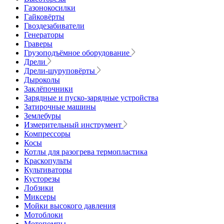
Газонокосилки
Гайковёрты
Гвоздезабиватели
Генераторы
Граверы
Грузоподъёмное оборудование
Дрели
Дрели-шуруповёрты
Дыроколы
Заклёпочники
Зарядные и пуско-зарядные устройства
Затирочные машины
Землебуры
Измерительный инструмент
Компрессоры
Косы
Котлы для разогрева термопластика
Краскопульты
Культиваторы
Кусторезы
Лобзики
Миксеры
Мойки высокого давления
Мотоблоки
Мотопомпы