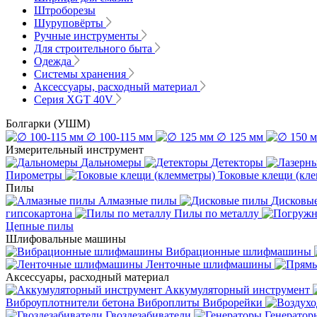
Штроборезы
Шуруповёрты
Ручные инструменты
Для строительного быта
Одежда
Системы хранения
Аксессуары, расходный материал
Серия XGT 40V
Болгарки (УШМ)
∅ 100-115 мм
∅ 125 мм
Измерительный инструмент
Дальномеры
Детекторы
Пирометры
Токовые клещи (кл
Пилы
Алмазные пилы
Дисковы
гипсокартона
Пилы по металлу
Цепные пилы
Шлифовальные машины
Вибрационные шлифмашины
Ленточные шлифмашины
Аксессуары, расходный материал
Аккумуляторный инструмент
Виброуплотнители бетона
Виброплиты
Виброрейки
Гвоздезабиватели
Генератор