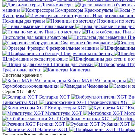
Дрели-миксеры
машины
Компрессоры
Краскопульты
Кусторезы
Измерительные инс
Ножницы для травы
Ножницы по мета
Пилы алмазные
Пилы дис
Пилы по металлу
Пилы
Пистолеты для вязки арматуры
Пис
Сварочное оборудование
Фрезеры
Фрезеровальные машины
Шлифмашины по бетону
Шлифмашины эксцентриковые
Шприцы для смазки
Штр
Графитовые щётки
Канистры
Системы хранения
Кейсы MAKPAC и поддоны
Термобоксы-холодильники
Чемоданы
Серия XGT 40V
Болгарки XGT
Ви
Гайковёрты XGT
Газонокосилки XGT
Компрессоры XGT
Ку
Мультитулы XGT
Мото
Отбойные молотки XGT
Резчики XGT
Рубанки XGT
Чайники XGT
Шлифм
Грузоподъёмное оборудование