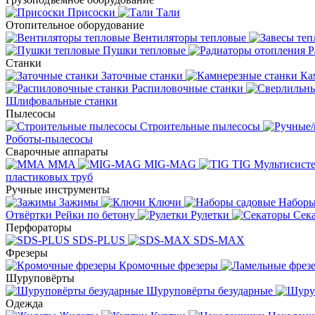
Присоски
Тали
Отопительное оборудование
Вентиляторы тепловые
Пушки тепловые
Р
Станки
Заточные станки
Ка
Распиловочные станки
Шлифовальные станки
Пылесосы
Строительные пылесосы
Роботы-пылесосы
Сварочные аппараты
MMA
MIG-MAG
TIG
Мультисис
пластиковых труб
Ручные инструменты
Зажимы
Ключи
Наборы
Отвёртки
Рейки по бетону
Рулетки
Сек
Перфораторы
SDS-PLUS
SDS-MAX
Фрезеры
Кромочные фрезеры
Шуруповёрты
Шуруповёрты безударные
Одежда