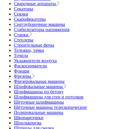
Сварочные аппараты
Секаторы
Сеялки
Скарификаторы
Снегоуборочные машины
Стабилизаторы напряжения
Станки
Степлеры
Строительные фены
Тележки, тачки
Точила
Увлажнители воздуха
Фаскосниматели
Фонари
Фрезеры
Фрезеровальные машины
Шлифовальные машины
Шлифмашины по бетону
Шлифмашины для стен и потолков
Щёточные шлифмашины
Щёточные машины телескопические
Полировальные машины
Швонарезчики
Шпилькорезы
Шприцы для смазки