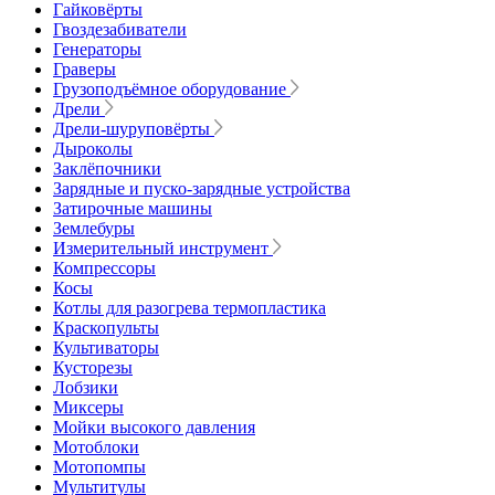
Гайковёрты
Гвоздезабиватели
Генераторы
Граверы
Грузоподъёмное оборудование
Дрели
Дрели-шуруповёрты
Дыроколы
Заклёпочники
Зарядные и пуско-зарядные устройства
Затирочные машины
Землебуры
Измерительный инструмент
Компрессоры
Косы
Котлы для разогрева термопластика
Краскопульты
Культиваторы
Кусторезы
Лобзики
Миксеры
Мойки высокого давления
Мотоблоки
Мотопомпы
Мультитулы