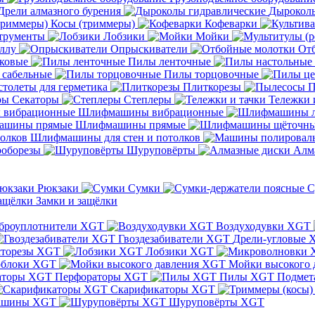
Дрели алмазного бурения
Дыроколы
Косы (триммеры)
Кофеварки
трументы
Лобзики
Мойки
ллу
Опрыскиватели
От
ковые
Пилы ленточные
 сабельные
Пилы торцовочные
толеты для герметика
Плиткорезы
П
Секаторы
Степлеры
Тележки 
Шлифмашины вибрационные
Шлифмашины прямые
Шлифмашины для стен и потолков
оборезы
Шуруповёрты
Алм
Рюкзаки
Сумки
С
Замки и защёлки
броуплотнители XGT
Воздуходувки XGT
Гвоздезабиватели XGT
Дрели-угловые 
сторезы XGT
Лобзики XGT
блоки XGT
Мойки высокого 
Перфораторы XGT
Пилы XGT
Подмет
Скарификаторы XGT
ашины XGT
Шуруповёрты XGT