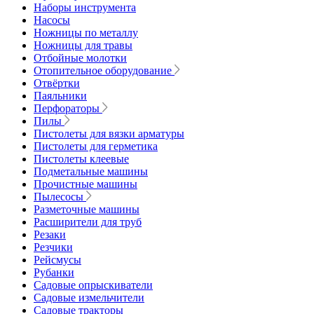
Наборы инструмента
Насосы
Ножницы по металлу
Ножницы для травы
Отбойные молотки
Отопительное оборудование
Отвёртки
Паяльники
Перфораторы
Пилы
Пистолеты для вязки арматуры
Пистолеты для герметика
Пистолеты клеевые
Подметальные машины
Прочистные машины
Пылесосы
Разметочные машины
Расширители для труб
Резаки
Резчики
Рейсмусы
Рубанки
Садовые опрыскиватели
Садовые измельчители
Садовые тракторы