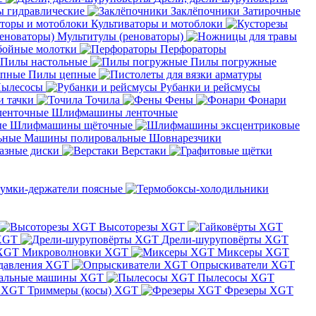
 гидравлические
Заклёпочники
Затирочные
Культиваторы и мотоблоки
Мультитулы (реноваторы)
бойные молотки
Перфораторы
Пилы настольные
Пилы погружные
Пилы цепные
ылесосы
Рубанки и рейсмусы
и тачки
Точила
Фены
Фонари
Шлифмашины ленточные
Шлифмашины щёточные
Машины полировальные
Шовнарезчики
азные диски
Верстаки
умки-держатели поясные
Высоторезы XGT
XGT
Дрели-шуруповёрты XGT
Микроволновки XGT
Миксеры XGT
давления XGT
Опрыскиватели XGT
альные машины XGT
Пылесосы XGT
Триммеры (косы) XGT
Фрезеры XGT