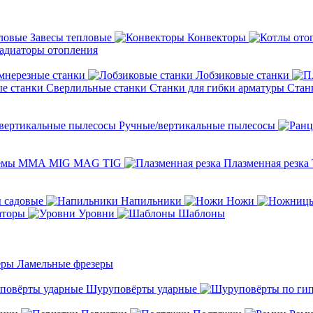
Завесы тепловые
Конвекторы
адиаторы отопления
мнерезные станки
Лобзиковые станки
Сверлильные станки
Станки для гибки арматуры
Стан
Ручные/вертикальные пылесосы
темы ММА MIG MAG TIG
Плазменная резка
 садовые
Напильники
Ножи
аторы
Уровни
Шаблоны
Ламельные фрезеры
Шуруповёрты ударные