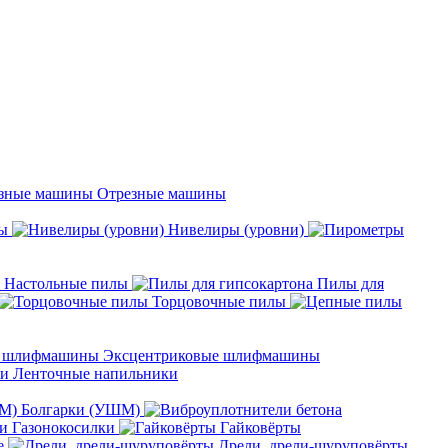
Отрезные машины
ы
Нивелиры (уровни)
Настольные пилы
Пилы для
Торцовочные пилы
Эксцентриковые шлифмашины
Ленточные напильники
Болгарки (УШМ)
Газонокосилки
Гайковёрты
е
Дрели, дрели-шуруповёрты