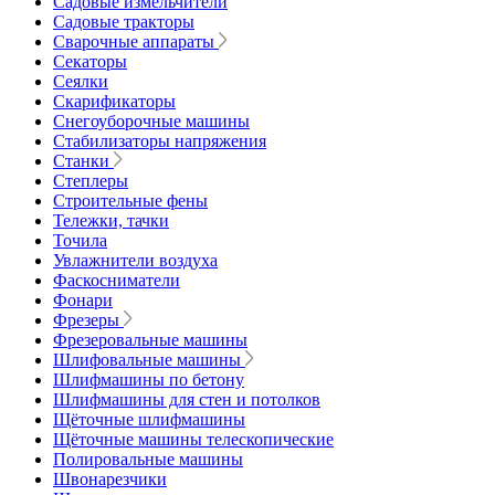
Садовые измельчители
Садовые тракторы
Сварочные аппараты
Секаторы
Сеялки
Скарификаторы
Снегоуборочные машины
Стабилизаторы напряжения
Станки
Степлеры
Строительные фены
Тележки, тачки
Точила
Увлажнители воздуха
Фаскосниматели
Фонари
Фрезеры
Фрезеровальные машины
Шлифовальные машины
Шлифмашины по бетону
Шлифмашины для стен и потолков
Щёточные шлифмашины
Щёточные машины телескопические
Полировальные машины
Швонарезчики