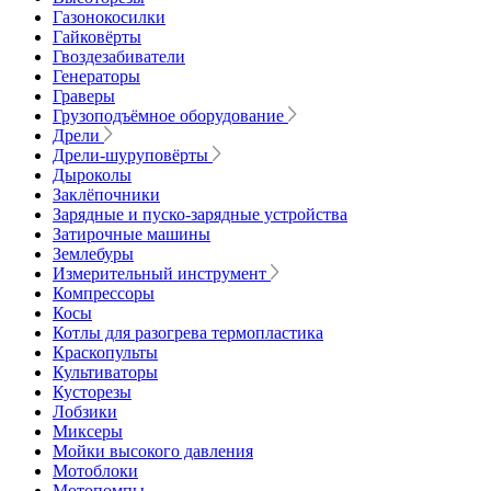
Газонокосилки
Гайковёрты
Гвоздезабиватели
Генераторы
Граверы
Грузоподъёмное оборудование
Дрели
Дрели-шуруповёрты
Дыроколы
Заклёпочники
Зарядные и пуско-зарядные устройства
Затирочные машины
Землебуры
Измерительный инструмент
Компрессоры
Косы
Котлы для разогрева термопластика
Краскопульты
Культиваторы
Кусторезы
Лобзики
Миксеры
Мойки высокого давления
Мотоблоки
Мотопомпы