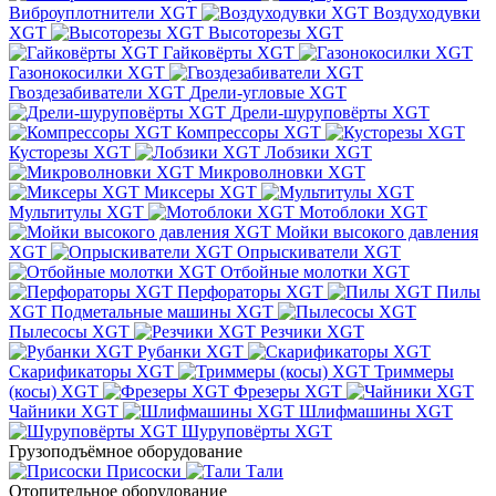
Виброуплотнители XGT
Воздуходувки
XGT
Высоторезы XGT
Гайковёрты XGT
Газонокосилки XGT
Гвоздезабиватели XGT
Дрели-угловые XGT
Дрели-шуруповёрты XGT
Компрессоры XGT
Кусторезы XGT
Лобзики XGT
Микроволновки XGT
Миксеры XGT
Мультитулы XGT
Мотоблоки XGT
Мойки высокого давления
XGT
Опрыскиватели XGT
Отбойные молотки XGT
Перфораторы XGT
Пилы
XGT
Подметальные машины XGT
Пылесосы XGT
Резчики XGT
Рубанки XGT
Скарификаторы XGT
Триммеры
(косы) XGT
Фрезеры XGT
Чайники XGT
Шлифмашины XGT
Шуруповёрты XGT
Грузоподъёмное оборудование
Присоски
Тали
Отопительное оборудование