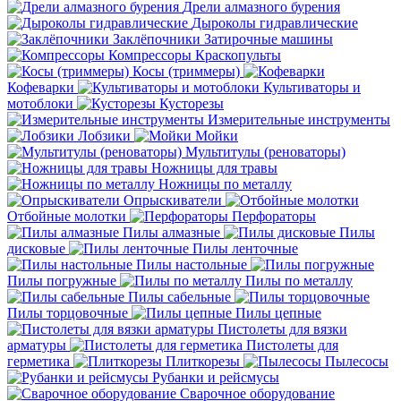
Дрели алмазного бурения
Дыроколы гидравлические
Заклёпочники
Затирочные машины
Компрессоры
Краскопульты
Косы (триммеры)
Кофеварки
Культиваторы и
мотоблоки
Кусторезы
Измерительные инструменты
Лобзики
Мойки
Мультитулы (реноваторы)
Ножницы для травы
Ножницы по металлу
Опрыскиватели
Отбойные молотки
Перфораторы
Пилы алмазные
Пилы
дисковые
Пилы ленточные
Пилы настольные
Пилы погружные
Пилы по металлу
Пилы сабельные
Пилы торцовочные
Пилы цепные
Пистолеты для вязки
арматуры
Пистолеты для
герметика
Плиткорезы
Пылесосы
Рубанки и рейсмусы
Сварочное оборудование