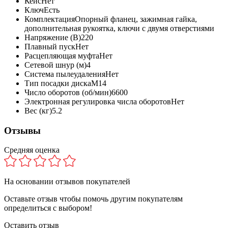
Кейс
Нет
Ключ
Есть
Комплектация
Опорный фланец, зажимная гайка,
дополнительная рукоятка, ключи с двумя отверстиями
Напряжение (В)
220
Плавный пуск
Нет
Расцепляющая муфта
Нет
Сетевой шнур (м)
4
Система пылеудаления
Нет
Тип посадки диска
М14
Число оборотов (об/мин)
6600
Электронная регулировка числа оборотов
Нет
Вес (кг)
5.2
Отзывы
Средняя оценка
На основании
отзывов покупателей
Оставьте отзыв чтобы помочь другим покупателям
определиться с выбором!
Оставить отзыв