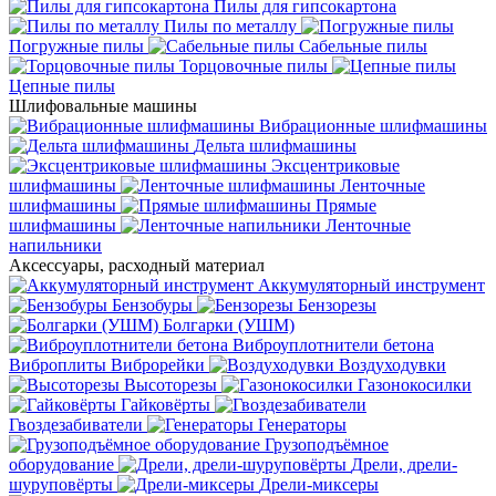
Пилы для гипсокартона
Пилы по металлу
Погружные пилы
Сабельные пилы
Торцовочные пилы
Цепные пилы
Шлифовальные машины
Вибрационные шлифмашины
Дельта шлифмашины
Эксцентриковые
шлифмашины
Ленточные
шлифмашины
Прямые
шлифмашины
Ленточные
напильники
Аксессуары, расходный материал
Аккумуляторный инструмент
Бензобуры
Бензорезы
Болгарки (УШМ)
Виброуплотнители бетона
Виброплиты
Виброрейки
Воздуходувки
Высоторезы
Газонокосилки
Гайковёрты
Гвоздезабиватели
Генераторы
Грузоподъёмное
оборудование
Дрели, дрели-
шуруповёрты
Дрели-миксеры