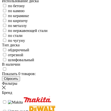
Использование диска
по бетону
по камню
по керамике
по кирпичу
по металлу
по нержавеющей стали
по стали
по чугуну
Тип диска
обдирочный
отрезной
шлифовальный
В наличии
Показать
0
товаров:
Фильтры
Бренд