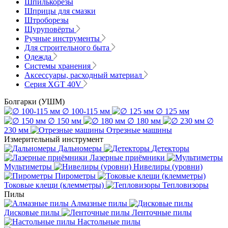
Шпилькорезы
Шприцы для смазки
Штроборезы
Шуруповёрты
Ручные инструменты
Для строительного быта
Одежда
Системы хранения
Аксессуары, расходный материал
Серия XGT 40V
Болгарки (УШМ)
∅ 100-115 мм
∅ 125 мм
∅ 150 мм
∅ 180 мм
∅
230 мм
Отрезные машины
Измерительный инструмент
Дальномеры
Детекторы
Лазерные приёмники
Мультиметры
Нивелиры (уровни)
Пирометры
Токовые клещи (клемметры)
Тепловизоры
Пилы
Алмазные пилы
Дисковые пилы
Ленточные пилы
Настольные пилы