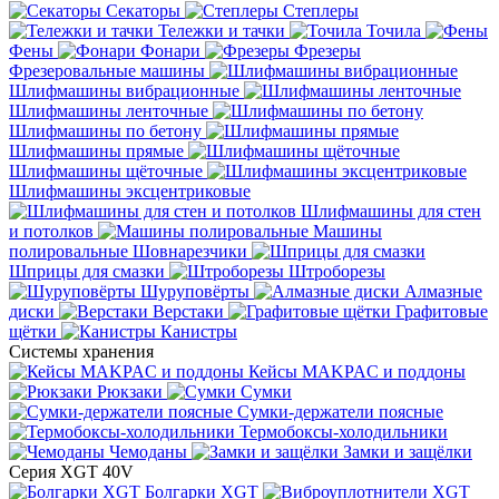
Секаторы
Степлеры
Тележки и тачки
Точила
Фены
Фонари
Фрезеры
Фрезеровальные машины
Шлифмашины вибрационные
Шлифмашины ленточные
Шлифмашины по бетону
Шлифмашины прямые
Шлифмашины щёточные
Шлифмашины эксцентриковые
Шлифмашины для стен
и потолков
Машины
полировальные
Шовнарезчики
Шприцы для смазки
Штроборезы
Шуруповёрты
Алмазные
диски
Верстаки
Графитовые
щётки
Канистры
Системы хранения
Кейсы MAKPAC и поддоны
Рюкзаки
Сумки
Сумки-держатели поясные
Термобоксы-холодильники
Чемоданы
Замки и защёлки
Серия XGT 40V
Болгарки XGT