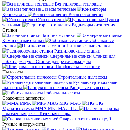
Вентиляторы тепловые
Завесы тепловые
Конвекторы
Котлы отопления
Обогреватели
Пушки
тепловые
Радиаторы отопления
Станки
Заточные станки
Камнерезные станки
Лобзиковые
станки
Плиткорезные станки
Распиловочные станки
Сверлильные станки
Станки для
гибки арматуры
Станки для резки арматуры
Шлифовальные станки
Пылесосы
Строительные пылесосы
Ручные/вертикальные
пылесосы
Ранцевые пылесосы
Роботы-пылесосы
Сварочные аппараты
MMA
MIG-MAG
TIG
Мультисистемы ММА MIG MAG TIG
Плазменная резка
Точечная сварка
Cварка пластиковых труб
Ручные инструменты
Зажимы
Ключи