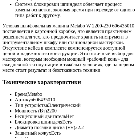
Система блокировки шпинделя облегчает процесс
замены оснастки, экономя время при переходе от одного
типа работ к другому.
Угловая шлифовальная машина Metabo W 2200-230 606435010
поставляется в картонной коробке, что является практичным
решением для тех, кто предпочитает хранить инструмент в
инструментальном шкафу или стационарной мастерской.
Отсутствие кейса в комплекте компенсируется доступной
ценой и надёжностью конструкции. Это отличный выбор для
мастеров, которым необходим мощный «рабочий конь» для
ежедневной эксплуатации в тяжёлых условиях, где на первом
месте стоят результат и безотказность техники.
Технические характеристики
Бренд
Metabo
Артикул
606435010
Тип устройства
Электрический
Мощность (Вт)
2200
Бесщёточный двигатель
Нет
Блокировка шпинделя
Есть
Диаметр посадки диска (мм)
22.2
Защитный кожух
Есть