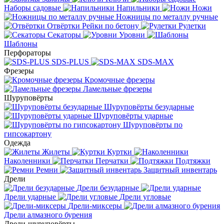
Наборы садовые
Напильники
Ножи
Ножницы по металлу ручные
Отвёртки
Рейки по бетону
Рулетки
Секаторы
Уровни
Шаблоны
Перфораторы
SDS-PLUS
SDS-MAX
Фрезеры
Кромочные фрезеры
Ламельные фрезеры
Шуруповёрты
Шуруповёрты безударные
Шуруповёрты ударные
Шуруповёрты по
гипсокартону
Одежда
Жилеты
Куртки
Наколенники
Перчатки
Подтяжки
Ремни
Защитный инвентарь
Дрели
Дрели безударные
Дрели ударные
Дрели угловые
Дрели-миксеры
Дрели алмазного бурения
Дрели-шуруповёрты