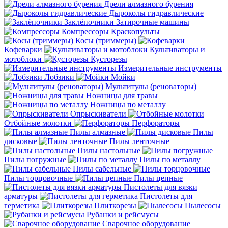
Дрели алмазного бурения
Дыроколы гидравлические
Заклёпочники
Затирочные машины
Компрессоры
Краскопульты
Косы (триммеры)
Кофеварки
Культиваторы и
мотоблоки
Кусторезы
Измерительные инструменты
Лобзики
Мойки
Мультитулы (реноваторы)
Ножницы для травы
Ножницы по металлу
Опрыскиватели
Отбойные молотки
Перфораторы
Пилы алмазные
Пилы
дисковые
Пилы ленточные
Пилы настольные
Пилы погружные
Пилы по металлу
Пилы сабельные
Пилы торцовочные
Пилы цепные
Пистолеты для вязки
арматуры
Пистолеты для
герметика
Плиткорезы
Пылесосы
Рубанки и рейсмусы
Сварочное оборудование