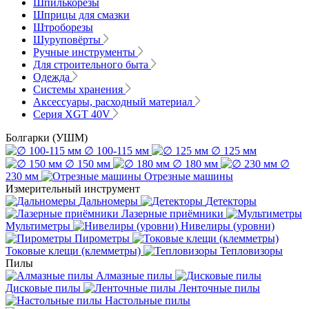
Шпилькорезы
Шприцы для смазки
Штроборезы
Шуруповёрты
Ручные инструменты
Для строительного быта
Одежда
Системы хранения
Аксессуары, расходный материал
Серия XGT 40V
Болгарки (УШМ)
∅ 100-115 мм
∅ 125 мм
∅ 150 мм
∅ 180 мм
∅
230 мм
Отрезные машины
Измерительный инструмент
Дальномеры
Детекторы
Лазерные приёмники
Мультиметры
Нивелиры (уровни)
Пирометры
Токовые клещи (клемметры)
Тепловизоры
Пилы
Алмазные пилы
Дисковые пилы
Ленточные пилы
Настольные пилы