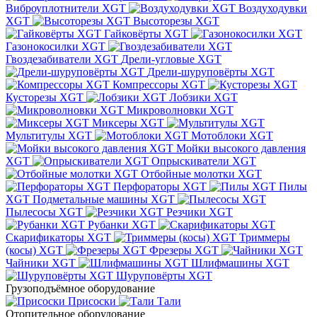
Виброуплотнители XGT
Воздуходувки
XGT
Высоторезы XGT
Гайковёрты XGT
Газонокосилки XGT
Гвоздезабиватели XGT
Дрели-угловые XGT
Дрели-шуруповёрты XGT
Компрессоры XGT
Кусторезы XGT
Лобзики XGT
Микроволновки XGT
Миксеры XGT
Мультитулы XGT
Мотоблоки XGT
Мойки высокого давления
XGT
Опрыскиватели XGT
Отбойные молотки XGT
Перфораторы XGT
Пилы
XGT
Подметальные машины XGT
Пылесосы XGT
Резчики XGT
Рубанки XGT
Скарификаторы XGT
Триммеры
(косы) XGT
Фрезеры XGT
Чайники XGT
Шлифмашины XGT
Шуруповёрты XGT
Грузоподъёмное оборудование
Присоски
Тали
Отопительное оборудование