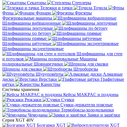
Секаторы
Степлеры
Тележки и тачки
Точила
Фены
Фонари
Фрезеры
Фрезеровальные машины
Шлифмашины вибрационные
Шлифмашины ленточные
Шлифмашины по бетону
Шлифмашины прямые
Шлифмашины щёточные
Шлифмашины эксцентриковые
Шлифмашины для стен
и потолков
Машины
полировальные
Шовнарезчики
Шприцы для смазки
Штроборезы
Шуруповёрты
Алмазные
диски
Верстаки
Графитовые
щётки
Канистры
Системы хранения
Кейсы MAKPAC и поддоны
Рюкзаки
Сумки
Сумки-держатели поясные
Термобоксы-холодильники
Чемоданы
Замки и защёлки
Серия XGT 40V
Болгарки XGT