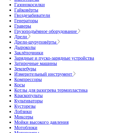
Газонокосилки
Гайковёрты
Гвоздезабиватели
Генераторы
Граверы
Грузоподъёмное оборудование
Дрели
Дрели-шуруповёрты
Дыроколы
Заклёпочники
Зарядные и пуско-зарядные устройства
Затирочные машины
Землебуры
Измерительный инструмент
Компрессоры
Косы
Котлы для разогрева термопластика
Краскопульты
Культиваторы
Кусторезы
Лобзики
Миксеры
Мойки высокого давления
Мотоблоки
Мотопомпы