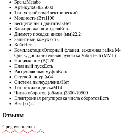
Бренд
Metabo
Артикул
603625000
Тип устройства
Электрический
Мощность (Вт)
1100
Бесщёточный двигатель
Нет
Блокировка шпинделя
Есть
Диаметр посадки диска (мм)
22.2
Защитный кожух
Есть
Кейс
Нет
Комплектация
Опорный фланец, зажимная гайка M-
Quick, дополнительная рукоятка VibraTech (MVT)
Напряжение (В)
220
Плавный пуск
Есть
Расцепляющая муфта
Есть
Сетевой шнур (м)
4
Система пылеудаления
Нет
Тип посадки диска
М14
Число оборотов (об/мин)
2800-10500
Электронная регулировка числа оборотов
Есть
Вес (кг)
2.1
Отзывы
Средняя оценка