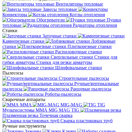
Вентиляторы тепловые
Завесы тепловые
Конвекторы
Котлы отопления
Обогреватели
Пушки
тепловые
Радиаторы отопления
Станки
Заточные станки
Камнерезные станки
Лобзиковые
станки
Плиткорезные станки
Распиловочные станки
Сверлильные станки
Станки для
гибки арматуры
Станки для резки арматуры
Шлифовальные станки
Пылесосы
Строительные пылесосы
Ручные/вертикальные
пылесосы
Ранцевые пылесосы
Роботы-пылесосы
Сварочные аппараты
MMA
MIG-MAG
TIG
Мультисистемы ММА MIG MAG TIG
Плазменная резка
Точечная сварка
Cварка пластиковых труб
Ручные инструменты
Зажимы
Ключи