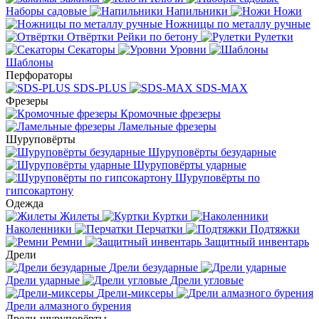
Наборы садовые
Напильники
Ножи
Ножницы по металлу ручные
Отвёртки
Рейки по бетону
Рулетки
Секаторы
Уровни
Шаблоны
Перфораторы
SDS-PLUS
SDS-MAX
Фрезеры
Кромочные фрезеры
Ламельные фрезеры
Шуруповёрты
Шуруповёрты безударные
Шуруповёрты ударные
Шуруповёрты по
гипсокартону
Одежда
Жилеты
Куртки
Наколенники
Перчатки
Подтяжки
Ремни
Защитный инвентарь
Дрели
Дрели безударные
Дрели ударные
Дрели угловые
Дрели-миксеры
Дрели алмазного бурения
Дрели-шуруповёрты