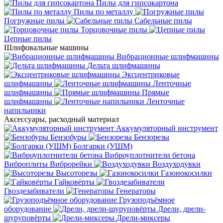
Пилы для гипсокартона
Пилы по металлу
Погружные пилы
Сабельные пилы
Торцовочные пилы
Цепные пилы
Шлифовальные машины
Вибрационные шлифмашины
Дельта шлифмашины
Эксцентриковые
шлифмашины
Ленточные
шлифмашины
Прямые
шлифмашины
Ленточные
напильники
Аксессуары, расходный материал
Аккумуляторный инструмент
Бензобуры
Бензорезы
Болгарки (УШМ)
Виброуплотнители бетона
Виброплиты
Виброрейки
Воздуходувки
Высоторезы
Газонокосилки
Гайковёрты
Гвоздезабиватели
Генераторы
Грузоподъёмное
оборудование
Дрели, дрели-
шуруповёрты
Дрели-миксеры