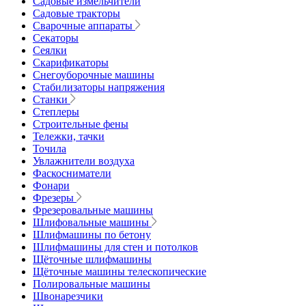
Садовые измельчители
Садовые тракторы
Сварочные аппараты
Секаторы
Сеялки
Скарификаторы
Снегоуборочные машины
Стабилизаторы напряжения
Станки
Степлеры
Строительные фены
Тележки, тачки
Точила
Увлажнители воздуха
Фаскосниматели
Фонари
Фрезеры
Фрезеровальные машины
Шлифовальные машины
Шлифмашины по бетону
Шлифмашины для стен и потолков
Щёточные шлифмашины
Щёточные машины телескопические
Полировальные машины
Швонарезчики