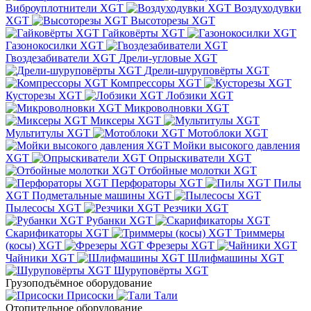
Виброуплотнители XGT
Воздуходувки
XGT
Высоторезы XGT
Гайковёрты XGT
Газонокосилки XGT
Гвоздезабиватели XGT
Дрели-угловые XGT
Дрели-шуруповёрты XGT
Компрессоры XGT
Кусторезы XGT
Лобзики XGT
Микроволновки XGT
Миксеры XGT
Мультитулы XGT
Мотоблоки XGT
Мойки высокого давления
XGT
Опрыскиватели XGT
Отбойные молотки XGT
Перфораторы XGT
Пилы
XGT
Подметальные машины XGT
Пылесосы XGT
Резчики XGT
Рубанки XGT
Скарификаторы XGT
Триммеры
(косы) XGT
Фрезеры XGT
Чайники XGT
Шлифмашины XGT
Шуруповёрты XGT
Грузоподъёмное оборудование
Присоски
Тали
Отопительное оборудование