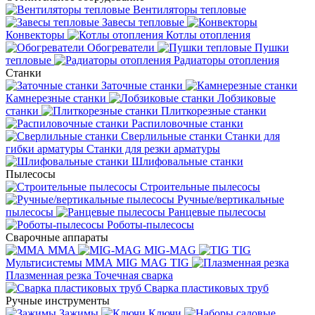
Вентиляторы тепловые
Завесы тепловые
Конвекторы
Котлы отопления
Обогреватели
Пушки
тепловые
Радиаторы отопления
Станки
Заточные станки
Камнерезные станки
Лобзиковые
станки
Плиткорезные станки
Распиловочные станки
Сверлильные станки
Станки для
гибки арматуры
Станки для резки арматуры
Шлифовальные станки
Пылесосы
Строительные пылесосы
Ручные/вертикальные
пылесосы
Ранцевые пылесосы
Роботы-пылесосы
Сварочные аппараты
MMA
MIG-MAG
TIG
Мультисистемы ММА MIG MAG TIG
Плазменная резка
Точечная сварка
Cварка пластиковых труб
Ручные инструменты
Зажимы
Ключи