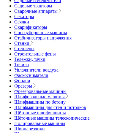
Садовые измельчители
Садовые тракторы
Сварочные аппараты
Секаторы
Сеялки
Скарификаторы
Снегоуборочные машины
Стабилизаторы напряжения
Станки
Степлеры
Строительные фены
Тележки, тачки
Точила
Увлажнители воздуха
Фаскосниматели
Фонари
Фрезеры
Фрезеровальные машины
Шлифовальные машины
Шлифмашины по бетону
Шлифмашины для стен и потолков
Щёточные шлифмашины
Щёточные машины телескопические
Полировальные машины
Швонарезчики