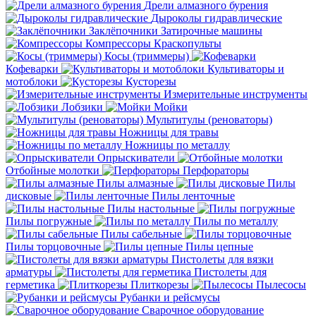
Дрели алмазного бурения
Дыроколы гидравлические
Заклёпочники
Затирочные машины
Компрессоры
Краскопульты
Косы (триммеры)
Кофеварки
Культиваторы и
мотоблоки
Кусторезы
Измерительные инструменты
Лобзики
Мойки
Мультитулы (реноваторы)
Ножницы для травы
Ножницы по металлу
Опрыскиватели
Отбойные молотки
Перфораторы
Пилы алмазные
Пилы
дисковые
Пилы ленточные
Пилы настольные
Пилы погружные
Пилы по металлу
Пилы сабельные
Пилы торцовочные
Пилы цепные
Пистолеты для вязки
арматуры
Пистолеты для
герметика
Плиткорезы
Пылесосы
Рубанки и рейсмусы
Сварочное оборудование