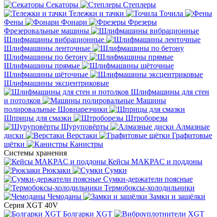
Секаторы
Степлеры
Тележки и тачки
Точила
Фены
Фонари
Фрезеры
Фрезеровальные машины
Шлифмашины вибрационные
Шлифмашины ленточные
Шлифмашины по бетону
Шлифмашины прямые
Шлифмашины щёточные
Шлифмашины эксцентриковые
Шлифмашины для стен
и потолков
Машины
полировальные
Шовнарезчики
Шприцы для смазки
Штроборезы
Шуруповёрты
Алмазные
диски
Верстаки
Графитовые
щётки
Канистры
Системы хранения
Кейсы MAKPAC и поддоны
Рюкзаки
Сумки
Сумки-держатели поясные
Термобоксы-холодильники
Чемоданы
Замки и защёлки
Серия XGT 40V
Болгарки XGT