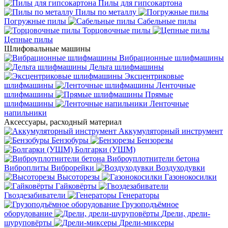
Пилы для гипсокартона
Пилы по металлу
Погружные пилы
Сабельные пилы
Торцовочные пилы
Цепные пилы
Шлифовальные машины
Вибрационные шлифмашины
Дельта шлифмашины
Эксцентриковые
шлифмашины
Ленточные
шлифмашины
Прямые
шлифмашины
Ленточные
напильники
Аксессуары, расходный материал
Аккумуляторный инструмент
Бензобуры
Бензорезы
Болгарки (УШМ)
Виброуплотнители бетона
Виброплиты
Виброрейки
Воздуходувки
Высоторезы
Газонокосилки
Гайковёрты
Гвоздезабиватели
Генераторы
Грузоподъёмное
оборудование
Дрели, дрели-
шуруповёрты
Дрели-миксеры