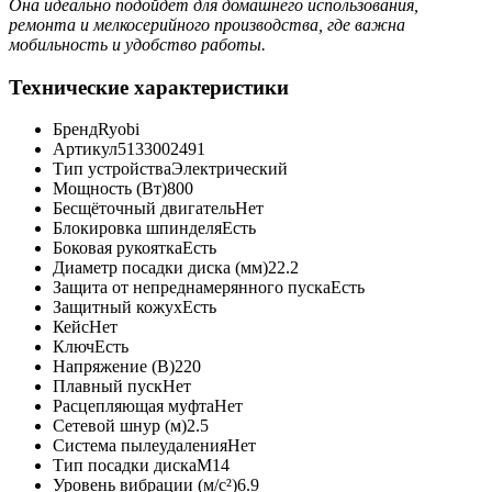
Она идеально подойдёт для домашнего использования,
ремонта и мелкосерийного производства, где важна
мобильность и удобство работы.
Технические характеристики
Бренд
Ryobi
Артикул
5133002491
Тип устройства
Электрический
Мощность (Вт)
800
Бесщёточный двигатель
Нет
Блокировка шпинделя
Есть
Боковая рукоятка
Есть
Диаметр посадки диска (мм)
22.2
Защита от непреднамерянного пуска
Есть
Защитный кожух
Есть
Кейс
Нет
Ключ
Есть
Напряжение (В)
220
Плавный пуск
Нет
Расцепляющая муфта
Нет
Сетевой шнур (м)
2.5
Система пылеудаления
Нет
Тип посадки диска
М14
Уровень вибрации (м/с²)
6.9