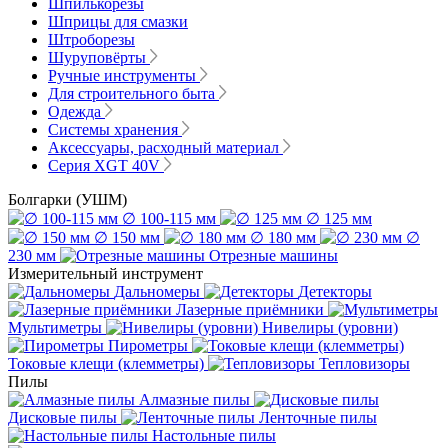
Шпилькорезы
Шприцы для смазки
Штроборезы
Шуруповёрты
Ручные инструменты
Для строительного быта
Одежда
Системы хранения
Аксессуары, расходный материал
Серия XGT 40V
Болгарки (УШМ)
∅ 100-115 мм
∅ 125 мм
∅ 150 мм
∅ 180 мм
∅
230 мм
Отрезные машины
Измерительный инструмент
Дальномеры
Детекторы
Лазерные приёмники
Мультиметры
Нивелиры (уровни)
Пирометры
Токовые клещи (клемметры)
Тепловизоры
Пилы
Алмазные пилы
Дисковые пилы
Ленточные пилы
Настольные пилы