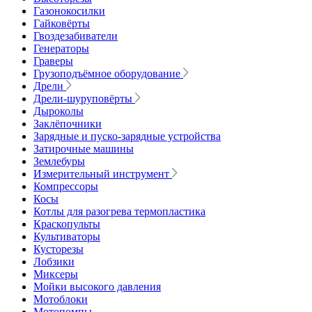
Газонокосилки
Гайковёрты
Гвоздезабиватели
Генераторы
Граверы
Грузоподъёмное оборудование
Дрели
Дрели-шуруповёрты
Дыроколы
Заклёпочники
Зарядные и пуско-зарядные устройства
Затирочные машины
Землебуры
Измерительный инструмент
Компрессоры
Косы
Котлы для разогрева термопластика
Краскопульты
Культиваторы
Кусторезы
Лобзики
Миксеры
Мойки высокого давления
Мотоблоки
Мотопомпы