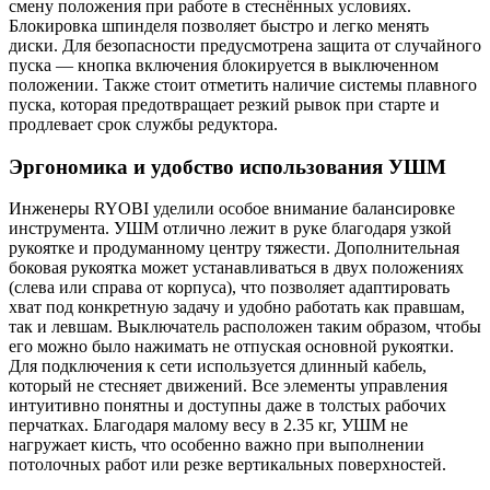
смену положения при работе в стеснённых условиях.
Блокировка шпинделя позволяет быстро и легко менять
диски. Для безопасности предусмотрена защита от случайного
пуска — кнопка включения блокируется в выключенном
положении. Также стоит отметить наличие системы плавного
пуска, которая предотвращает резкий рывок при старте и
продлевает срок службы редуктора.
Эргономика и удобство использования УШМ
Инженеры RYOBI уделили особое внимание балансировке
инструмента. УШМ отлично лежит в руке благодаря узкой
рукоятке и продуманному центру тяжести. Дополнительная
боковая рукоятка может устанавливаться в двух положениях
(слева или справа от корпуса), что позволяет адаптировать
хват под конкретную задачу и удобно работать как правшам,
так и левшам. Выключатель расположен таким образом, чтобы
его можно было нажимать не отпуская основной рукоятки.
Для подключения к сети используется длинный кабель,
который не стесняет движений. Все элементы управления
интуитивно понятны и доступны даже в толстых рабочих
перчатках. Благодаря малому весу в 2.35 кг, УШМ не
нагружает кисть, что особенно важно при выполнении
потолочных работ или резке вертикальных поверхностей.