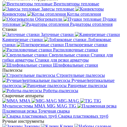
Вентиляторы тепловые
Завесы тепловые
Конвекторы
Котлы отопления
Обогреватели
Пушки
тепловые
Радиаторы отопления
Станки
Заточные станки
Камнерезные станки
Лобзиковые
станки
Плиткорезные станки
Распиловочные станки
Сверлильные станки
Станки для
гибки арматуры
Станки для резки арматуры
Шлифовальные станки
Пылесосы
Строительные пылесосы
Ручные/вертикальные
пылесосы
Ранцевые пылесосы
Роботы-пылесосы
Сварочные аппараты
MMA
MIG-MAG
TIG
Мультисистемы ММА MIG MAG TIG
Плазменная резка
Точечная сварка
Cварка пластиковых труб
Ручные инструменты
Зажимы
Ключи