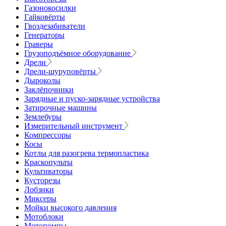
Газонокосилки
Гайковёрты
Гвоздезабиватели
Генераторы
Граверы
Грузоподъёмное оборудование
Дрели
Дрели-шуруповёрты
Дыроколы
Заклёпочники
Зарядные и пуско-зарядные устройства
Затирочные машины
Землебуры
Измерительный инструмент
Компрессоры
Косы
Котлы для разогрева термопластика
Краскопульты
Культиваторы
Кусторезы
Лобзики
Миксеры
Мойки высокого давления
Мотоблоки
Мотопомпы