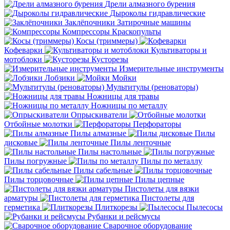
Дрели алмазного бурения
Дыроколы гидравлические
Заклёпочники
Затирочные машины
Компрессоры
Краскопульты
Косы (триммеры)
Кофеварки
Культиваторы и
мотоблоки
Кусторезы
Измерительные инструменты
Лобзики
Мойки
Мультитулы (реноваторы)
Ножницы для травы
Ножницы по металлу
Опрыскиватели
Отбойные молотки
Перфораторы
Пилы алмазные
Пилы
дисковые
Пилы ленточные
Пилы настольные
Пилы погружные
Пилы по металлу
Пилы сабельные
Пилы торцовочные
Пилы цепные
Пистолеты для вязки
арматуры
Пистолеты для
герметика
Плиткорезы
Пылесосы
Рубанки и рейсмусы
Сварочное оборудование