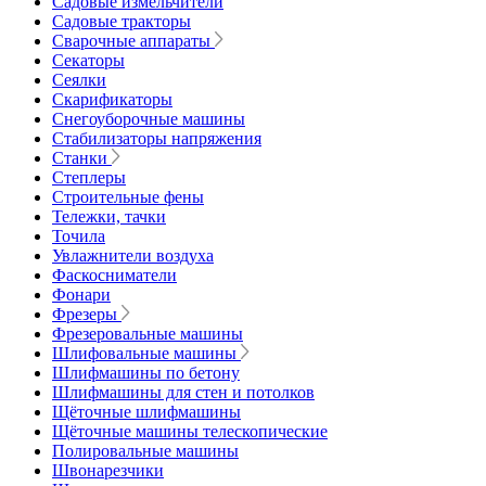
Садовые измельчители
Садовые тракторы
Сварочные аппараты
Секаторы
Сеялки
Скарификаторы
Снегоуборочные машины
Стабилизаторы напряжения
Станки
Степлеры
Строительные фены
Тележки, тачки
Точила
Увлажнители воздуха
Фаскосниматели
Фонари
Фрезеры
Фрезеровальные машины
Шлифовальные машины
Шлифмашины по бетону
Шлифмашины для стен и потолков
Щёточные шлифмашины
Щёточные машины телескопические
Полировальные машины
Швонарезчики