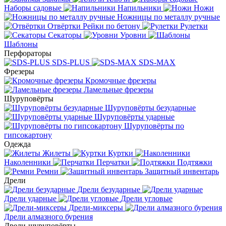
Наборы садовые
Напильники
Ножи
Ножницы по металлу ручные
Отвёртки
Рейки по бетону
Рулетки
Секаторы
Уровни
Шаблоны
Перфораторы
SDS-PLUS
SDS-MAX
Фрезеры
Кромочные фрезеры
Ламельные фрезеры
Шуруповёрты
Шуруповёрты безударные
Шуруповёрты ударные
Шуруповёрты по
гипсокартону
Одежда
Жилеты
Куртки
Наколенники
Перчатки
Подтяжки
Ремни
Защитный инвентарь
Дрели
Дрели безударные
Дрели ударные
Дрели угловые
Дрели-миксеры
Дрели алмазного бурения
Дрели-шуруповёрты