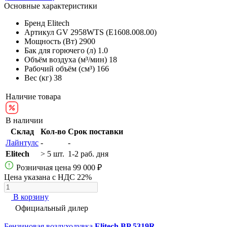
Основные характеристики
Бренд
Elitech
Артикул
GV 2958WTS (E1608.008.00)
Мощность (Вт)
2900
Бак для горючего (л)
1.0
Объём воздуха (м³/мин)
18
Рабочий объём (см³)
166
Вес (кг)
38
Наличие товара
В наличии
Склад
Кол-во
Срок поставки
Лайнтулс
-
-
Elitech
> 5 шт.
1-2 раб. дня
Розничная цена
99 000 ₽
Цена указана с НДС 22%
В корзину
Официальный дилер
Бензиновая воздуходувка
Elitech BP 5319R