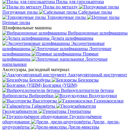
Пилы для гипсокартона
Пилы по металлу
Погружные пилы
Сабельные пилы
Торцовочные пилы
Цепные пилы
Шлифовальные машины
Вибрационные шлифмашины
Дельта шлифмашины
Эксцентриковые
шлифмашины
Ленточные
шлифмашины
Прямые
шлифмашины
Ленточные
напильники
Аксессуары, расходный материал
Аккумуляторный инструмент
Бензобуры
Бензорезы
Болгарки (УШМ)
Виброуплотнители бетона
Виброплиты
Виброрейки
Воздуходувки
Высоторезы
Газонокосилки
Гайковёрты
Гвоздезабиватели
Генераторы
Грузоподъёмное
оборудование
Дрели, дрели-
шуруповёрты
Дрели-миксеры