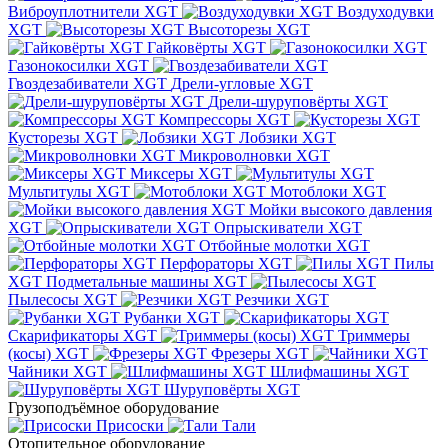
Виброуплотнители XGT
Воздуходувки
XGT
Высоторезы XGT
Гайковёрты XGT
Газонокосилки XGT
Гвоздезабиватели XGT
Дрели-угловые XGT
Дрели-шуруповёрты XGT
Компрессоры XGT
Кусторезы XGT
Лобзики XGT
Микроволновки XGT
Миксеры XGT
Мультитулы XGT
Мотоблоки XGT
Мойки высокого давления
XGT
Опрыскиватели XGT
Отбойные молотки XGT
Перфораторы XGT
Пилы
XGT
Подметальные машины XGT
Пылесосы XGT
Резчики XGT
Рубанки XGT
Скарификаторы XGT
Триммеры
(косы) XGT
Фрезеры XGT
Чайники XGT
Шлифмашины XGT
Шуруповёрты XGT
Грузоподъёмное оборудование
Присоски
Тали
Отопительное оборудование