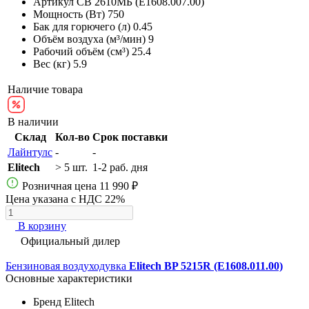
Артикул
СВ 2610МБ (E1608.007.00)
Мощность (Вт)
750
Бак для горючего (л)
0.45
Объём воздуха (м³/мин)
9
Рабочий объём (см³)
25.4
Вес (кг)
5.9
Наличие товара
В наличии
Склад
Кол-во
Срок поставки
Лайнтулс
-
-
Elitech
> 5 шт.
1-2 раб. дня
Розничная цена
11 990 ₽
Цена указана с НДС 22%
В корзину
Официальный дилер
Бензиновая воздуходувка
Elitech BP 5215R (E1608.011.00)
Основные характеристики
Бренд
Elitech