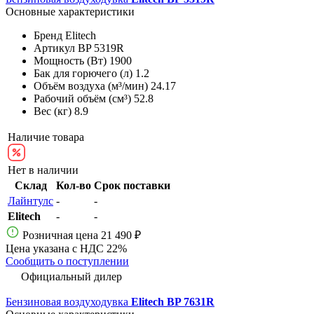
Основные характеристики
Бренд
Elitech
Артикул
BP 5319R
Мощность (Вт)
1900
Бак для горючего (л)
1.2
Объём воздуха (м³/мин)
24.17
Рабочий объём (см³)
52.8
Вес (кг)
8.9
Наличие товара
Нет в наличии
Склад
Кол-во
Срок поставки
Лайнтулс
-
-
Elitech
-
-
Розничная цена
21 490 ₽
Цена указана с НДС 22%
Сообщить о поступлении
Официальный дилер
Бензиновая воздуходувка
Elitech BP 7631R