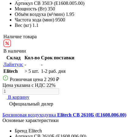
Артикул
СВ 350Э (E1608.005.00)
Мощность (Вт)
350
Объём воздуха (м³/мин)
1.95
Частота хода (мин)
9500
Вес (кг)
1.1
Наличие товара
В наличии
Склад
Кол-во
Срок поставки
Лайнтулс
-
-
Elitech
> 5 шт.
1-2 раб. дня
Розничная цена
2 290 ₽
Цена указана с НДС 22%
В корзину
Официальный дилер
Бензиновая воздуходувка
Elitech СВ 2610Б (E1608.006.00)
Основные характеристики
Бренд
Elitech
Артикул
СВ 2610Б (E1608.006.00)