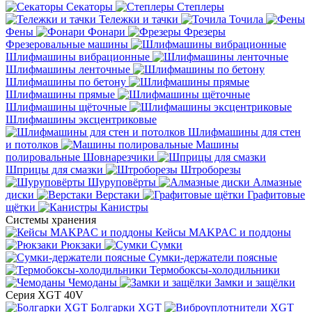
Секаторы
Степлеры
Тележки и тачки
Точила
Фены
Фонари
Фрезеры
Фрезеровальные машины
Шлифмашины вибрационные
Шлифмашины ленточные
Шлифмашины по бетону
Шлифмашины прямые
Шлифмашины щёточные
Шлифмашины эксцентриковые
Шлифмашины для стен
и потолков
Машины
полировальные
Шовнарезчики
Шприцы для смазки
Штроборезы
Шуруповёрты
Алмазные
диски
Верстаки
Графитовые
щётки
Канистры
Системы хранения
Кейсы MAKPAC и поддоны
Рюкзаки
Сумки
Сумки-держатели поясные
Термобоксы-холодильники
Чемоданы
Замки и защёлки
Серия XGT 40V
Болгарки XGT