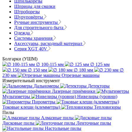
Шпилькорезы
Шприцы для смазки
Штроборезы
Шуруповёрты
Ручные инструменты
Для строительного быта
Одежда
Системы хранения
Аксессуары, расходный материал
Серия XGT 40V
Болгарки (УШМ)
∅ 100-115 мм
∅ 125 мм
∅ 150 мм
∅ 180 мм
∅
230 мм
Отрезные машины
Измерительный инструмент
Дальномеры
Детекторы
Лазерные приёмники
Мультиметры
Нивелиры (уровни)
Пирометры
Токовые клещи (клемметры)
Тепловизоры
Пилы
Алмазные пилы
Дисковые пилы
Ленточные пилы
Настольные пилы