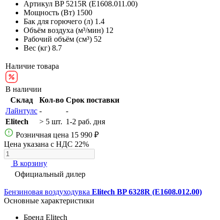
Артикул
BP 5215R (E1608.011.00)
Мощность (Вт)
1500
Бак для горючего (л)
1.4
Объём воздуха (м³/мин)
12
Рабочий объём (см³)
52
Вес (кг)
8.7
Наличие товара
В наличии
Склад
Кол-во
Срок поставки
Лайнтулс
-
-
Elitech
> 5 шт.
1-2 раб. дня
Розничная цена
15 990 ₽
Цена указана с НДС 22%
В корзину
Официальный дилер
Бензиновая воздуходувка
Elitech BP 6328R (E1608.012.00)
Основные характеристики
Бренд
Elitech