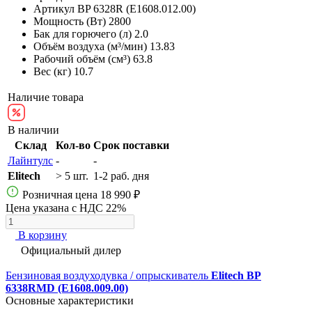
Артикул
BP 6328R (E1608.012.00)
Мощность (Вт)
2800
Бак для горючего (л)
2.0
Объём воздуха (м³/мин)
13.83
Рабочий объём (см³)
63.8
Вес (кг)
10.7
Наличие товара
В наличии
Склад
Кол-во
Срок поставки
Лайнтулс
-
-
Elitech
> 5 шт.
1-2 раб. дня
Розничная цена
18 990 ₽
Цена указана с НДС 22%
В корзину
Официальный дилер
Бензиновая воздуходувка / опрыскиватель
Elitech BP
6338RMD (E1608.009.00)
Основные характеристики