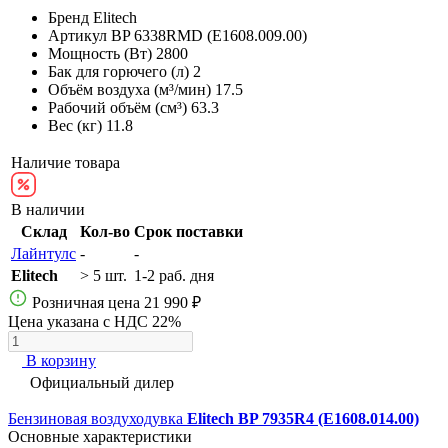
Бренд
Elitech
Артикул
BP 6338RMD (E1608.009.00)
Мощность (Вт)
2800
Бак для горючего (л)
2
Объём воздуха (м³/мин)
17.5
Рабочий объём (см³)
63.3
Вес (кг)
11.8
Наличие товара
В наличии
Склад
Кол-во
Срок поставки
Лайнтулс
-
-
Elitech
> 5 шт.
1-2 раб. дня
Розничная цена
21 990 ₽
Цена указана с НДС 22%
В корзину
Официальный дилер
Бензиновая воздуходувка
Elitech BP 7935R4 (E1608.014.00)
Основные характеристики