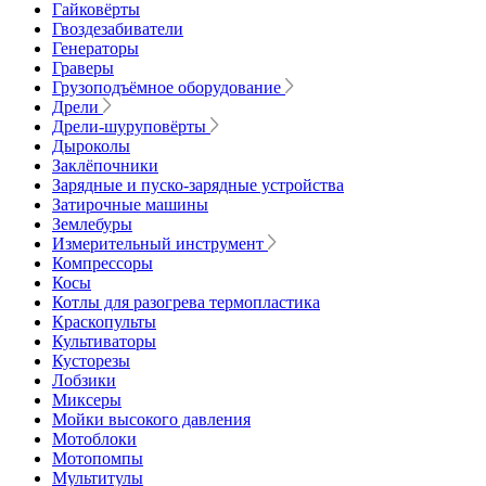
Гайковёрты
Гвоздезабиватели
Генераторы
Граверы
Грузоподъёмное оборудование
Дрели
Дрели-шуруповёрты
Дыроколы
Заклёпочники
Зарядные и пуско-зарядные устройства
Затирочные машины
Землебуры
Измерительный инструмент
Компрессоры
Косы
Котлы для разогрева термопластика
Краскопульты
Культиваторы
Кусторезы
Лобзики
Миксеры
Мойки высокого давления
Мотоблоки
Мотопомпы
Мультитулы