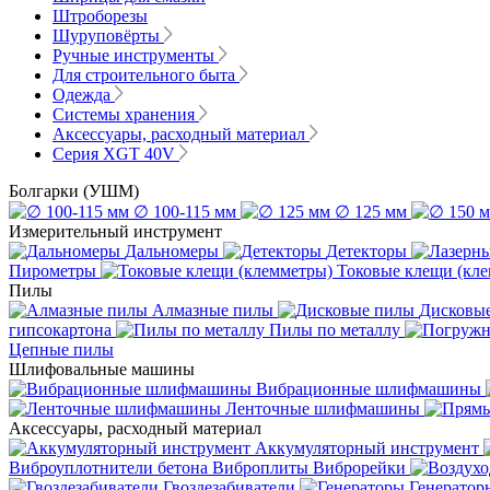
Штроборезы
Шуруповёрты
Ручные инструменты
Для строительного быта
Одежда
Системы хранения
Аксессуары, расходный материал
Серия XGT 40V
Болгарки (УШМ)
∅ 100-115 мм
∅ 125 мм
Измерительный инструмент
Дальномеры
Детекторы
Пирометры
Токовые клещи (кл
Пилы
Алмазные пилы
Дисковы
гипсокартона
Пилы по металлу
Цепные пилы
Шлифовальные машины
Вибрационные шлифмашины
Ленточные шлифмашины
Аксессуары, расходный материал
Аккумуляторный инструмент
Виброуплотнители бетона
Виброплиты
Виброрейки
Гвоздезабиватели
Генератор