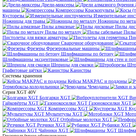
Дрели-миксеры
машины
Компрессоры
Краскопульты
Кусторезы
Измерительные инс
Ножницы для травы
Ножницы по мета
Пилы алмазные
Пилы дис
Пилы по металлу
Пилы
Пистолеты для вязки арматуры
Пис
Сварочное оборудование
Фрезеры
Фрезеровальные машины
Шлифмашины по бетону
Шлифмашины эксцентриковые
Шприцы для смазки
Штр
Графитовые щётки
Канистры
Системы хранения
Кейсы MAKPAC и поддоны
Термобоксы-холодильники
Чемоданы
Серия XGT 40V
Болгарки XGT
Ви
Гайковёрты XGT
Газонокосилки XGT
Компрессоры XGT
Ку
Мультитулы XGT
Мото
Отбойные молотки XGT
Резчики XGT
Рубанки XGT
Чайники XGT
Шлифм
Грузоподъёмное оборудование