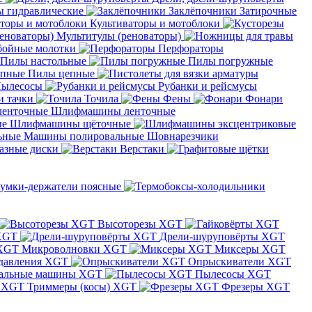
 гидравлические
Заклёпочники
Затирочные
Культиваторы и мотоблоки
Мультитулы (реноваторы)
бойные молотки
Перфораторы
Пилы настольные
Пилы погружные
Пилы цепные
ылесосы
Рубанки и рейсмусы
и тачки
Точила
Фены
Фонари
Шлифмашины ленточные
Шлифмашины щёточные
Машины полировальные
Шовнарезчики
азные диски
Верстаки
умки-держатели поясные
Высоторезы XGT
XGT
Дрели-шуруповёрты XGT
Микроволновки XGT
Миксеры XGT
давления XGT
Опрыскиватели XGT
альные машины XGT
Пылесосы XGT
Триммеры (косы) XGT
Фрезеры XGT