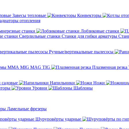
Завесы тепловые
Конвекторы
адиаторы отопления
мнерезные станки
Лобзиковые станки
Сверлильные станки
Станки для гибки арматуры
Стан
Ручные/вертикальные пылесосы
темы ММА MIG MAG TIG
Плазменная резка
 садовые
Напильники
Ножи
аторы
Уровни
Шаблоны
Ламельные фрезеры
Шуруповёрты ударные