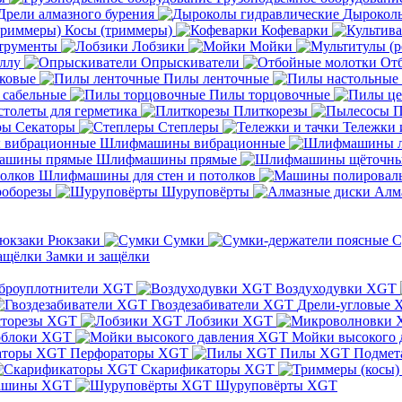
Дрели алмазного бурения
Дыроколы
Косы (триммеры)
Кофеварки
трументы
Лобзики
Мойки
ллу
Опрыскиватели
От
ковые
Пилы ленточные
 сабельные
Пилы торцовочные
толеты для герметика
Плиткорезы
П
Секаторы
Степлеры
Тележки 
Шлифмашины вибрационные
Шлифмашины прямые
Шлифмашины для стен и потолков
оборезы
Шуруповёрты
Алм
Рюкзаки
Сумки
С
Замки и защёлки
броуплотнители XGT
Воздуходувки XGT
Гвоздезабиватели XGT
Дрели-угловые 
сторезы XGT
Лобзики XGT
блоки XGT
Мойки высокого 
Перфораторы XGT
Пилы XGT
Подмет
Скарификаторы XGT
ашины XGT
Шуруповёрты XGT