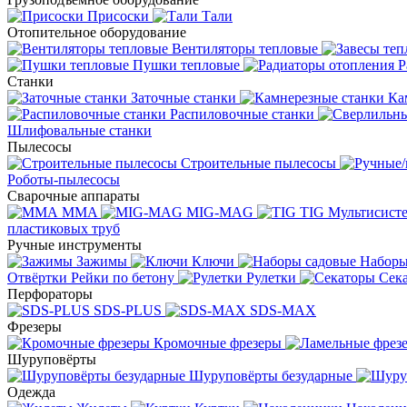
Присоски
Тали
Отопительное оборудование
Вентиляторы тепловые
Пушки тепловые
Р
Станки
Заточные станки
Ка
Распиловочные станки
Шлифовальные станки
Пылесосы
Строительные пылесосы
Роботы-пылесосы
Сварочные аппараты
MMA
MIG-MAG
TIG
Мультисис
пластиковых труб
Ручные инструменты
Зажимы
Ключи
Наборы
Отвёртки
Рейки по бетону
Рулетки
Сек
Перфораторы
SDS-PLUS
SDS-MAX
Фрезеры
Кромочные фрезеры
Шуруповёрты
Шуруповёрты безударные
Одежда