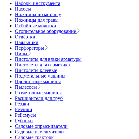
Наборы инструмента
Насосы
Ножницы по металлу
Ножницы для травы
Отбойные молотки
Отопительное оборудование
Отвёртки
Паяльники
Перфораторы
Пилы
Пистолеты для вязки арматуры
Пистолеты для герметика
Пистолеты клеевые
Подметальные машины
Прочистные машины
Пылесосы
Разметочные машины
Расширители для труб
Резаки
Резчики
Рейсмусы
Рубанки
Садовые опрыскиватели
Садовые измельчители
Садовые тракторы