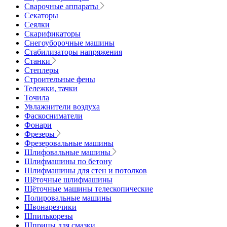
Сварочные аппараты
Секаторы
Сеялки
Скарификаторы
Снегоуборочные машины
Стабилизаторы напряжения
Станки
Степлеры
Строительные фены
Тележки, тачки
Точила
Увлажнители воздуха
Фаскосниматели
Фонари
Фрезеры
Фрезеровальные машины
Шлифовальные машины
Шлифмашины по бетону
Шлифмашины для стен и потолков
Щёточные шлифмашины
Щёточные машины телескопические
Полировальные машины
Швонарезчики
Шпилькорезы
Шприцы для смазки