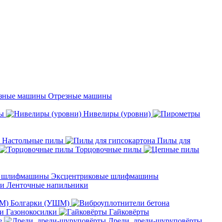
Отрезные машины
ы
Нивелиры (уровни)
Настольные пилы
Пилы для
Торцовочные пилы
Эксцентриковые шлифмашины
Ленточные напильники
Болгарки (УШМ)
Газонокосилки
Гайковёрты
е
Дрели, дрели-шуруповёрты