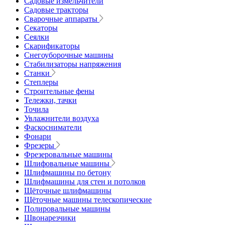
Садовые измельчители
Садовые тракторы
Сварочные аппараты
Секаторы
Сеялки
Скарификаторы
Снегоуборочные машины
Стабилизаторы напряжения
Станки
Степлеры
Строительные фены
Тележки, тачки
Точила
Увлажнители воздуха
Фаскосниматели
Фонари
Фрезеры
Фрезеровальные машины
Шлифовальные машины
Шлифмашины по бетону
Шлифмашины для стен и потолков
Щёточные шлифмашины
Щёточные машины телескопические
Полировальные машины
Швонарезчики