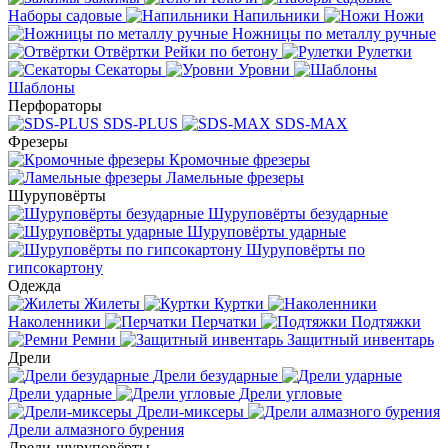
Наборы садовые
Напильники
Ножи
Ножницы по металлу ручные
Отвёртки
Рейки по бетону
Рулетки
Секаторы
Уровни
Шаблоны
Перфораторы
SDS-PLUS
SDS-MAX
Фрезеры
Кромочные фрезеры
Ламельные фрезеры
Шуруповёрты
Шуруповёрты безударные
Шуруповёрты ударные
Шуруповёрты по
гипсокартону
Одежда
Жилеты
Куртки
Наколенники
Перчатки
Подтяжки
Ремни
Защитный инвентарь
Дрели
Дрели безударные
Дрели ударные
Дрели угловые
Дрели-миксеры
Дрели алмазного бурения
Дрели-шуруповёрты