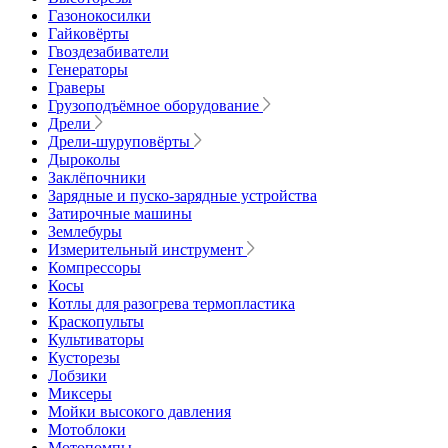
Газонокосилки
Гайковёрты
Гвоздезабиватели
Генераторы
Граверы
Грузоподъёмное оборудование
Дрели
Дрели-шуруповёрты
Дыроколы
Заклёпочники
Зарядные и пуско-зарядные устройства
Затирочные машины
Землебуры
Измерительный инструмент
Компрессоры
Косы
Котлы для разогрева термопластика
Краскопульты
Культиваторы
Кусторезы
Лобзики
Миксеры
Мойки высокого давления
Мотоблоки
Мотопомпы