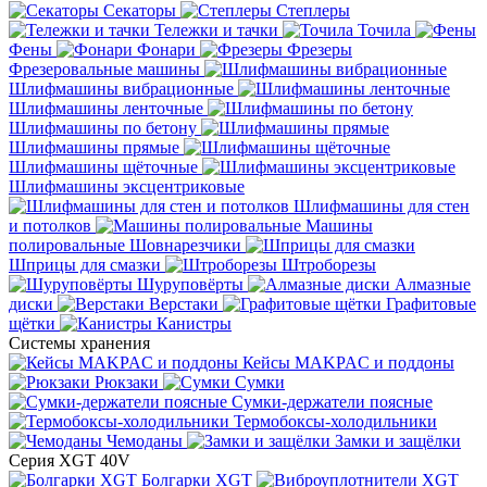
Секаторы
Степлеры
Тележки и тачки
Точила
Фены
Фонари
Фрезеры
Фрезеровальные машины
Шлифмашины вибрационные
Шлифмашины ленточные
Шлифмашины по бетону
Шлифмашины прямые
Шлифмашины щёточные
Шлифмашины эксцентриковые
Шлифмашины для стен
и потолков
Машины
полировальные
Шовнарезчики
Шприцы для смазки
Штроборезы
Шуруповёрты
Алмазные
диски
Верстаки
Графитовые
щётки
Канистры
Системы хранения
Кейсы MAKPAC и поддоны
Рюкзаки
Сумки
Сумки-держатели поясные
Термобоксы-холодильники
Чемоданы
Замки и защёлки
Серия XGT 40V
Болгарки XGT