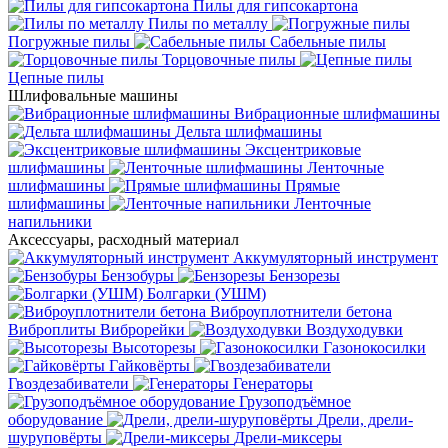
Пилы для гипсокартона
Пилы по металлу
Погружные пилы
Сабельные пилы
Торцовочные пилы
Цепные пилы
Шлифовальные машины
Вибрационные шлифмашины
Дельта шлифмашины
Эксцентриковые
шлифмашины
Ленточные
шлифмашины
Прямые
шлифмашины
Ленточные
напильники
Аксессуары, расходный материал
Аккумуляторный инструмент
Бензобуры
Бензорезы
Болгарки (УШМ)
Виброуплотнители бетона
Виброплиты
Виброрейки
Воздуходувки
Высоторезы
Газонокосилки
Гайковёрты
Гвоздезабиватели
Генераторы
Грузоподъёмное
оборудование
Дрели, дрели-
шуруповёрты
Дрели-миксеры