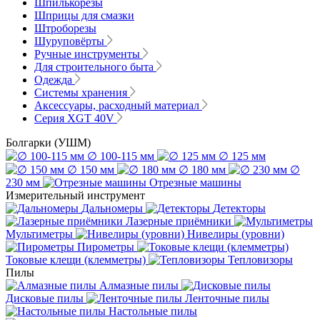
Шпилькорезы
Шприцы для смазки
Штроборезы
Шуруповёрты
Ручные инструменты
Для строительного быта
Одежда
Системы хранения
Аксессуары, расходный материал
Серия XGT 40V
Болгарки (УШМ)
∅ 100-115 мм
∅ 125 мм
∅ 150 мм
∅ 180 мм
∅
230 мм
Отрезные машины
Измерительный инструмент
Дальномеры
Детекторы
Лазерные приёмники
Мультиметры
Нивелиры (уровни)
Пирометры
Токовые клещи (клемметры)
Тепловизоры
Пилы
Алмазные пилы
Дисковые пилы
Ленточные пилы
Настольные пилы