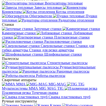
Вентиляторы тепловые
Завесы тепловые
Конвекторы
Котлы отопления
Обогреватели
Пушки
тепловые
Радиаторы отопления
Станки
Заточные станки
Камнерезные станки
Лобзиковые
станки
Плиткорезные станки
Распиловочные станки
Сверлильные станки
Станки для
гибки арматуры
Станки для резки арматуры
Шлифовальные станки
Пылесосы
Строительные пылесосы
Ручные/вертикальные
пылесосы
Ранцевые пылесосы
Роботы-пылесосы
Сварочные аппараты
MMA
MIG-MAG
TIG
Мультисистемы ММА MIG MAG TIG
Плазменная резка
Точечная сварка
Cварка пластиковых труб
Ручные инструменты
Зажимы
Ключи