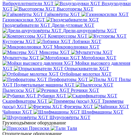
Виброуплотнители XGT
Воздуходувки
XGT
Высоторезы XGT
Гайковёрты XGT
Газонокосилки XGT
Гвоздезабиватели XGT
Дрели-угловые XGT
Дрели-шуруповёрты XGT
Компрессоры XGT
Кусторезы XGT
Лобзики XGT
Микроволновки XGT
Миксеры XGT
Мультитулы XGT
Мотоблоки XGT
Мойки высокого давления
XGT
Опрыскиватели XGT
Отбойные молотки XGT
Перфораторы XGT
Пилы
XGT
Подметальные машины XGT
Пылесосы XGT
Резчики XGT
Рубанки XGT
Скарификаторы XGT
Триммеры
(косы) XGT
Фрезеры XGT
Чайники XGT
Шлифмашины XGT
Шуруповёрты XGT
Грузоподъёмное оборудование
Присоски
Тали
Отопительное оборудование