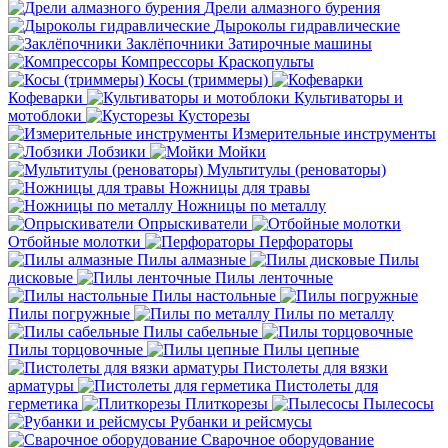
Дрели алмазного бурения
Дыроколы гидравлические
Заклёпочники
Затирочные машины
Компрессоры
Краскопульты
Косы (триммеры)
Кофеварки
Культиваторы и
мотоблоки
Кусторезы
Измерительные инструменты
Лобзики
Мойки
Мультитулы (реноваторы)
Ножницы для травы
Ножницы по металлу
Опрыскиватели
Отбойные молотки
Перфораторы
Пилы алмазные
Пилы
дисковые
Пилы ленточные
Пилы настольные
Пилы погружные
Пилы по металлу
Пилы сабельные
Пилы торцовочные
Пилы цепные
Пистолеты для вязки
арматуры
Пистолеты для
герметика
Плиткорезы
Пылесосы
Рубанки и рейсмусы
Сварочное оборудование