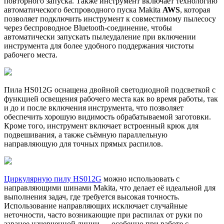
повторного запуска. Также инструмент включает технологию
автоматического беспроводного пуска Makita
AWS
, которая
позволяет подключить инструмент к совместимому пылесосу
через беспроводное Bluetooth-соединение, чтобы
автоматически запускать пылеудаление при включении
инструмента для более удобного поддержания чистоты
рабочего места.
Пила HS012G оснащена двойной светодиодной подсветкой с
функцией освещения рабочего места как во время работы, так
и до и после включения инструмента, что позволяет
обеспечить хорошую видимость обрабатываемой заготовки.
Кроме того, инструмент включает встроенный крюк для
подвешивания, а также съёмную параллельную
направляющую для точных прямых распилов.
Циркулярную пилу HS012G
можно использовать с
направляющими шинами Makita, что делает её идеальной для
выполнения задач, где требуется высокая точность.
Использование направляющих исключает случайные
неточности, часто возникающие при распилах от руки по
заранее начерченной линии — особенно при работе с