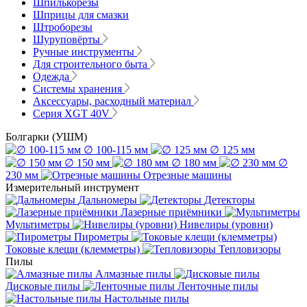
Шпилькорезы
Шприцы для смазки
Штроборезы
Шуруповёрты
Ручные инструменты
Для строительного быта
Одежда
Системы хранения
Аксессуары, расходный материал
Серия XGT 40V
Болгарки (УШМ)
∅ 100-115 мм
∅ 125 мм
∅ 150 мм
∅ 180 мм
∅
230 мм
Отрезные машины
Измерительный инструмент
Дальномеры
Детекторы
Лазерные приёмники
Мультиметры
Нивелиры (уровни)
Пирометры
Токовые клещи (клемметры)
Тепловизоры
Пилы
Алмазные пилы
Дисковые пилы
Ленточные пилы
Настольные пилы