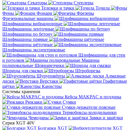
Секаторы
Степлеры
Тележки и тачки
Точила
Фены
Фонари
Фрезеры
Фрезеровальные машины
Шлифмашины вибрационные
Шлифмашины ленточные
Шлифмашины по бетону
Шлифмашины прямые
Шлифмашины щёточные
Шлифмашины эксцентриковые
Шлифмашины для стен
и потолков
Машины
полировальные
Шовнарезчики
Шприцы для смазки
Штроборезы
Шуруповёрты
Алмазные
диски
Верстаки
Графитовые
щётки
Канистры
Системы хранения
Кейсы MAKPAC и поддоны
Рюкзаки
Сумки
Сумки-держатели поясные
Термобоксы-холодильники
Чемоданы
Замки и защёлки
Серия XGT 40V
Болгарки XGT