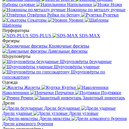
Наборы садовые
Напильники
Ножи
Ножницы по металлу ручные
Отвёртки
Рейки по бетону
Рулетки
Секаторы
Уровни
Шаблоны
Перфораторы
SDS-PLUS
SDS-MAX
Фрезеры
Кромочные фрезеры
Ламельные фрезеры
Шуруповёрты
Шуруповёрты безударные
Шуруповёрты ударные
Шуруповёрты по
гипсокартону
Одежда
Жилеты
Куртки
Наколенники
Перчатки
Подтяжки
Ремни
Защитный инвентарь
Дрели
Дрели безударные
Дрели ударные
Дрели угловые
Дрели-миксеры
Дрели алмазного бурения
Дрели-шуруповёрты