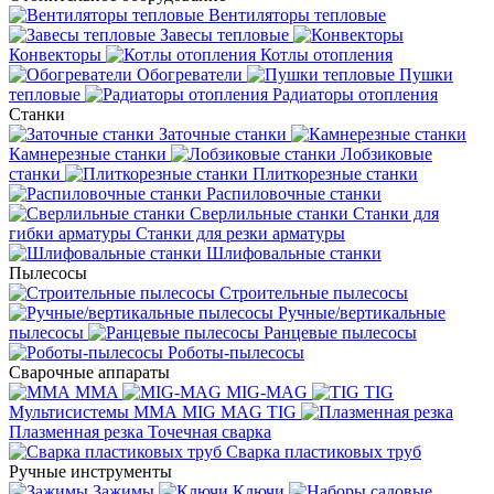
Вентиляторы тепловые
Завесы тепловые
Конвекторы
Котлы отопления
Обогреватели
Пушки
тепловые
Радиаторы отопления
Станки
Заточные станки
Камнерезные станки
Лобзиковые
станки
Плиткорезные станки
Распиловочные станки
Сверлильные станки
Станки для
гибки арматуры
Станки для резки арматуры
Шлифовальные станки
Пылесосы
Строительные пылесосы
Ручные/вертикальные
пылесосы
Ранцевые пылесосы
Роботы-пылесосы
Сварочные аппараты
MMA
MIG-MAG
TIG
Мультисистемы ММА MIG MAG TIG
Плазменная резка
Точечная сварка
Cварка пластиковых труб
Ручные инструменты
Зажимы
Ключи