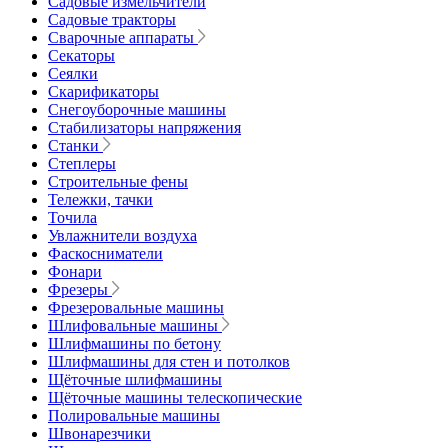
Садовые измельчители
Садовые тракторы
Сварочные аппараты
Секаторы
Сеялки
Скарификаторы
Снегоуборочные машины
Стабилизаторы напряжения
Станки
Степлеры
Строительные фены
Тележки, тачки
Точила
Увлажнители воздуха
Фаскосниматели
Фонари
Фрезеры
Фрезеровальные машины
Шлифовальные машины
Шлифмашины по бетону
Шлифмашины для стен и потолков
Щёточные шлифмашины
Щёточные машины телескопические
Полировальные машины
Швонарезчики