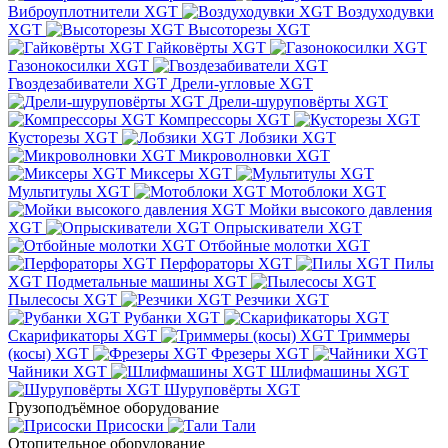
Виброуплотнители XGT
Воздуходувки
XGT
Высоторезы XGT
Гайковёрты XGT
Газонокосилки XGT
Гвоздезабиватели XGT
Дрели-угловые XGT
Дрели-шуруповёрты XGT
Компрессоры XGT
Кусторезы XGT
Лобзики XGT
Микроволновки XGT
Миксеры XGT
Мультитулы XGT
Мотоблоки XGT
Мойки высокого давления
XGT
Опрыскиватели XGT
Отбойные молотки XGT
Перфораторы XGT
Пилы
XGT
Подметальные машины XGT
Пылесосы XGT
Резчики XGT
Рубанки XGT
Скарификаторы XGT
Триммеры
(косы) XGT
Фрезеры XGT
Чайники XGT
Шлифмашины XGT
Шуруповёрты XGT
Грузоподъёмное оборудование
Присоски
Тали
Отопительное оборудование