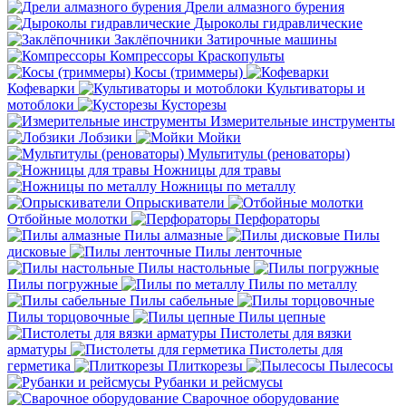
Дрели алмазного бурения
Дыроколы гидравлические
Заклёпочники
Затирочные машины
Компрессоры
Краскопульты
Косы (триммеры)
Кофеварки
Культиваторы и
мотоблоки
Кусторезы
Измерительные инструменты
Лобзики
Мойки
Мультитулы (реноваторы)
Ножницы для травы
Ножницы по металлу
Опрыскиватели
Отбойные молотки
Перфораторы
Пилы алмазные
Пилы
дисковые
Пилы ленточные
Пилы настольные
Пилы погружные
Пилы по металлу
Пилы сабельные
Пилы торцовочные
Пилы цепные
Пистолеты для вязки
арматуры
Пистолеты для
герметика
Плиткорезы
Пылесосы
Рубанки и рейсмусы
Сварочное оборудование