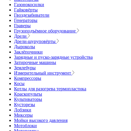
Газонокосилки
Гайковёрты
Гвоздезабиватели
Генераторы
Граверы
Грузоподъёмное оборудование
Дрели
Дрели-шуруповёрты
Дыроколы
Заклёпочники
Зарядные и пуско-зарядные устройства
Затирочные машины
Землебуры
Измерительный инструмент
Компрессоры
Косы
Котлы для разогрева термопластика
Краскопульты
Культиваторы
Кусторезы
Лобзики
Миксеры
Мойки высокого давления
Мотоблоки
Мотопомпы