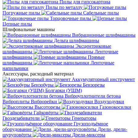
Пилы для гипсокартона
Пилы по металлу
Погружные пилы
Сабельные пилы
Торцовочные пилы
Цепные пилы
Шлифовальные машины
Вибрационные шлифмашины
Дельта шлифмашины
Эксцентриковые
шлифмашины
Ленточные
шлифмашины
Прямые
шлифмашины
Ленточные
напильники
Аксессуары, расходный материал
Аккумуляторный инструмент
Бензобуры
Бензорезы
Болгарки (УШМ)
Виброуплотнители бетона
Виброплиты
Виброрейки
Воздуходувки
Высоторезы
Газонокосилки
Гайковёрты
Гвоздезабиватели
Генераторы
Грузоподъёмное
оборудование
Дрели, дрели-
шуруповёрты
Дрели-миксеры