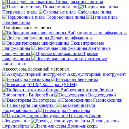
Пилы для гипсокартона
Пилы по металлу
Погружные пилы
Сабельные пилы
Торцовочные пилы
Цепные пилы
Шлифовальные машины
Вибрационные шлифмашины
Дельта шлифмашины
Эксцентриковые
шлифмашины
Ленточные
шлифмашины
Прямые
шлифмашины
Ленточные
напильники
Аксессуары, расходный материал
Аккумуляторный инструмент
Бензобуры
Бензорезы
Болгарки (УШМ)
Виброуплотнители бетона
Виброплиты
Виброрейки
Воздуходувки
Высоторезы
Газонокосилки
Гайковёрты
Гвоздезабиватели
Генераторы
Грузоподъёмное
оборудование
Дрели, дрели-
шуруповёрты
Дрели-миксеры