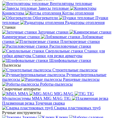
Вентиляторы тепловые
Завесы тепловые
Конвекторы
Котлы отопления
Обогреватели
Пушки
тепловые
Радиаторы отопления
Станки
Заточные станки
Камнерезные станки
Лобзиковые
станки
Плиткорезные станки
Распиловочные станки
Сверлильные станки
Станки для
гибки арматуры
Станки для резки арматуры
Шлифовальные станки
Пылесосы
Строительные пылесосы
Ручные/вертикальные
пылесосы
Ранцевые пылесосы
Роботы-пылесосы
Сварочные аппараты
MMA
MIG-MAG
TIG
Мультисистемы ММА MIG MAG TIG
Плазменная резка
Точечная сварка
Cварка пластиковых труб
Ручные инструменты
Зажимы
Ключи