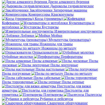
Дрели алмазного бурения
Дыроколы гидравлические
Заклёпочники
Затирочные машины
Компрессоры
Краскопульты
Косы (триммеры)
Кофеварки
Культиваторы и
мотоблоки
Кусторезы
Измерительные инструменты
Лобзики
Мойки
Мультитулы (реноваторы)
Ножницы для травы
Ножницы по металлу
Опрыскиватели
Отбойные молотки
Перфораторы
Пилы алмазные
Пилы
дисковые
Пилы ленточные
Пилы настольные
Пилы погружные
Пилы по металлу
Пилы сабельные
Пилы торцовочные
Пилы цепные
Пистолеты для вязки
арматуры
Пистолеты для
герметика
Плиткорезы
Пылесосы
Рубанки и рейсмусы
Сварочное оборудование