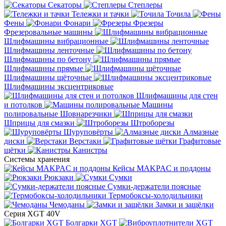
Секаторы
Степлеры
Тележки и тачки
Точила
Фены
Фонари
Фрезеры
Фрезеровальные машины
Шлифмашины вибрационные
Шлифмашины ленточные
Шлифмашины по бетону
Шлифмашины прямые
Шлифмашины щёточные
Шлифмашины эксцентриковые
Шлифмашины для стен
и потолков
Машины
полировальные
Шовнарезчики
Шприцы для смазки
Штроборезы
Шуруповёрты
Алмазные
диски
Верстаки
Графитовые
щётки
Канистры
Системы хранения
Кейсы MAKPAC и поддоны
Рюкзаки
Сумки
Сумки-держатели поясные
Термобоксы-холодильники
Чемоданы
Замки и защёлки
Серия XGT 40V
Болгарки XGT