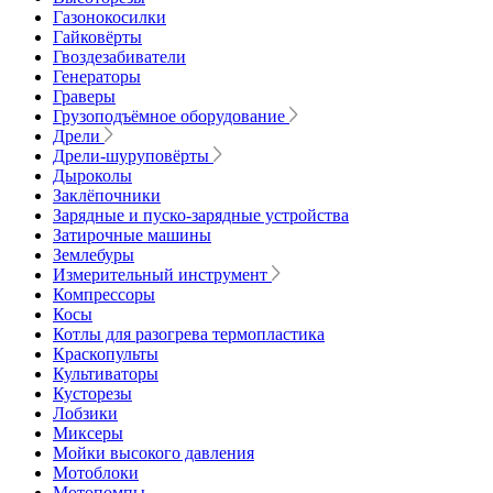
Газонокосилки
Гайковёрты
Гвоздезабиватели
Генераторы
Граверы
Грузоподъёмное оборудование
Дрели
Дрели-шуруповёрты
Дыроколы
Заклёпочники
Зарядные и пуско-зарядные устройства
Затирочные машины
Землебуры
Измерительный инструмент
Компрессоры
Косы
Котлы для разогрева термопластика
Краскопульты
Культиваторы
Кусторезы
Лобзики
Миксеры
Мойки высокого давления
Мотоблоки
Мотопомпы