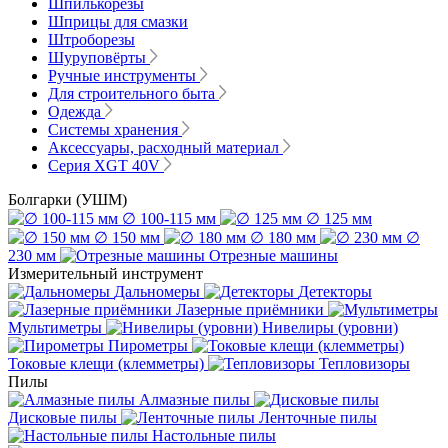
Шпилькорезы
Шприцы для смазки
Штроборезы
Шуруповёрты
Ручные инструменты
Для строительного быта
Одежда
Системы хранения
Аксессуары, расходный материал
Серия XGT 40V
Болгарки (УШМ)
∅ 100-115 мм
∅ 125 мм
∅ 150 мм
∅ 180 мм
∅
230 мм
Отрезные машины
Измерительный инструмент
Дальномеры
Детекторы
Лазерные приёмники
Мультиметры
Нивелиры (уровни)
Пирометры
Токовые клещи (клемметры)
Тепловизоры
Пилы
Алмазные пилы
Дисковые пилы
Ленточные пилы
Настольные пилы