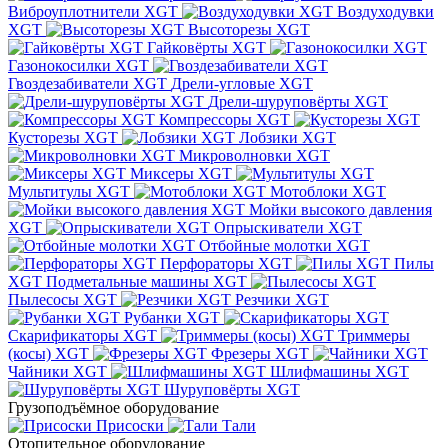
Виброуплотнители XGT
Воздуходувки
XGT
Высоторезы XGT
Гайковёрты XGT
Газонокосилки XGT
Гвоздезабиватели XGT
Дрели-угловые XGT
Дрели-шуруповёрты XGT
Компрессоры XGT
Кусторезы XGT
Лобзики XGT
Микроволновки XGT
Миксеры XGT
Мультитулы XGT
Мотоблоки XGT
Мойки высокого давления
XGT
Опрыскиватели XGT
Отбойные молотки XGT
Перфораторы XGT
Пилы
XGT
Подметальные машины XGT
Пылесосы XGT
Резчики XGT
Рубанки XGT
Скарификаторы XGT
Триммеры
(косы) XGT
Фрезеры XGT
Чайники XGT
Шлифмашины XGT
Шуруповёрты XGT
Грузоподъёмное оборудование
Присоски
Тали
Отопительное оборудование