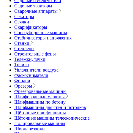
Садовые измельчители
Садовые тракторы
Сварочные аппараты
Секаторы
Сеялки
Скарификаторы
Снегоуборочные машины
Стабилизаторы напряжения
Станки
Степлеры
Строительные фены
Тележки, тачки
Точила
Увлажнители воздуха
Фаскосниматели
Фонари
Фрезеры
Фрезеровальные машины
Шлифовальные машины
Шлифмашины по бетону
Шлифмашины для стен и потолков
Щёточные шлифмашины
Щёточные машины телескопические
Полировальные машины
Швонарезчики