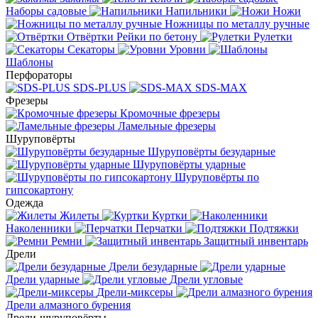
Наборы садовые
Напильники
Ножи
Ножницы по металлу ручные
Отвёртки
Рейки по бетону
Рулетки
Секаторы
Уровни
Шаблоны
Перфораторы
SDS-PLUS
SDS-MAX
Фрезеры
Кромочные фрезеры
Ламельные фрезеры
Шуруповёрты
Шуруповёрты безударные
Шуруповёрты ударные
Шуруповёрты по
гипсокартону
Одежда
Жилеты
Куртки
Наколенники
Перчатки
Подтяжки
Ремни
Защитный инвентарь
Дрели
Дрели безударные
Дрели ударные
Дрели угловые
Дрели-миксеры
Дрели алмазного бурения
Дрели-шуруповёрты