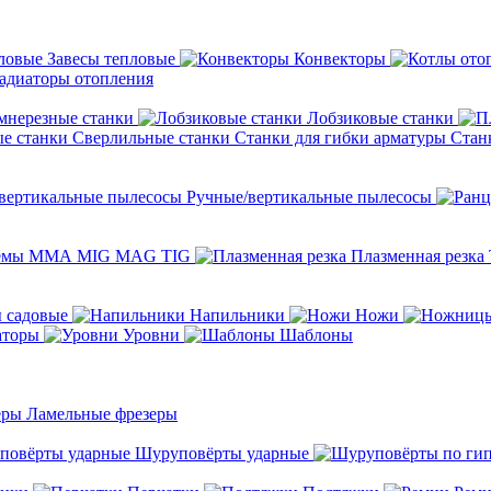
Завесы тепловые
Конвекторы
адиаторы отопления
мнерезные станки
Лобзиковые станки
Сверлильные станки
Станки для гибки арматуры
Стан
Ручные/вертикальные пылесосы
темы ММА MIG MAG TIG
Плазменная резка
 садовые
Напильники
Ножи
аторы
Уровни
Шаблоны
Ламельные фрезеры
Шуруповёрты ударные