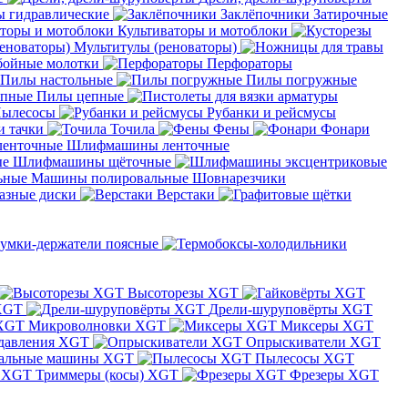
 гидравлические
Заклёпочники
Затирочные
Культиваторы и мотоблоки
Мультитулы (реноваторы)
бойные молотки
Перфораторы
Пилы настольные
Пилы погружные
Пилы цепные
ылесосы
Рубанки и рейсмусы
и тачки
Точила
Фены
Фонари
Шлифмашины ленточные
Шлифмашины щёточные
Машины полировальные
Шовнарезчики
азные диски
Верстаки
умки-держатели поясные
Высоторезы XGT
XGT
Дрели-шуруповёрты XGT
Микроволновки XGT
Миксеры XGT
давления XGT
Опрыскиватели XGT
альные машины XGT
Пылесосы XGT
Триммеры (косы) XGT
Фрезеры XGT