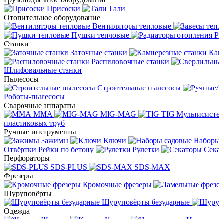
Присоски
Тали
Отопительное оборудование
Вентиляторы тепловые
Пушки тепловые
Р
Станки
Заточные станки
Ка
Распиловочные станки
Шлифовальные станки
Пылесосы
Строительные пылесосы
Роботы-пылесосы
Сварочные аппараты
MMA
MIG-MAG
TIG
Мультисис
пластиковых труб
Ручные инструменты
Зажимы
Ключи
Наборы
Отвёртки
Рейки по бетону
Рулетки
Сек
Перфораторы
SDS-PLUS
SDS-MAX
Фрезеры
Кромочные фрезеры
Шуруповёрты
Шуруповёрты безударные
Одежда