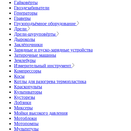
Гайковёрты
Гвоздезабиватели
Генераторы
Граверы
Грузоподъёмное оборудование
Дрели
Дрели-шуруповёрты
Дыроколы
Заклёпочники
Зарядные и пуско-зарядные устройства
Затирочные машины
Землебуры
Измерительный инструмент
Компрессоры
Косы
Котлы для разогрева термопластика
Краскопульты
Культиваторы
Кусторезы
Лобзики
Миксеры
Мойки высокого давления
Мотоблоки
Мотопомпы
Мультитулы