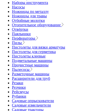
Наборы инструмента
Насосы
Ножницы по металлу
Ножницы для травы
Отбойные молотки
Отопительное оборудование
Отвёртки
Паяльники
Перфораторы
Пилы
Пистолеты для вязки арматуры
Пистолеты для герметика
Пистолеты клеевые
Подметальные машины
Прочистные машины
Пылесосы
Разметочные машины
Расширители для труб
Резаки
Резчики
Рейсмусы
Рубанки
Садовые опрыскиватели
Садовые измельчители
Садовые тракторы