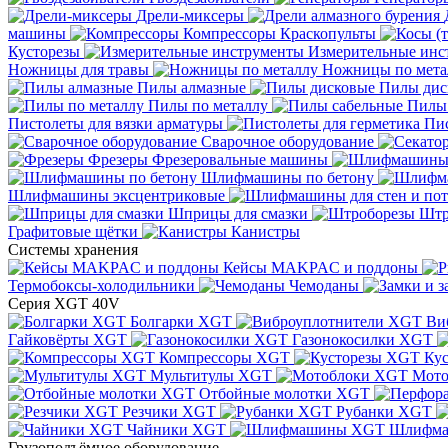
Дрели-миксеры
машины
Компрессоры
Краскопульты
Кусторезы
Измерительные инс
Ножницы для травы
Ножницы по мета
Пилы алмазные
Пилы дис
Пилы по металлу
Пилы
Пистолеты для вязки арматуры
Пис
Сварочное оборудование
Фрезеры
Фрезеровальные машины
Шлифмашины по бетону
Шлифмашины эксцентриковые
Шприцы для смазки
Штр
Графитовые щётки
Канистры
Системы хранения
Кейсы MAKPAC и поддоны
Термобоксы-холодильники
Чемоданы
Серия XGT 40V
Болгарки XGT
Ви
Гайковёрты XGT
Газонокосилки XGT
Компрессоры XGT
Ку
Мультитулы XGT
Мото
Отбойные молотки XGT
Резчики XGT
Рубанки XGT
Чайники XGT
Шлифм
Грузоподъёмное оборудование