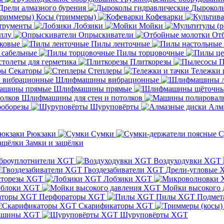
Дрели алмазного бурения
Дыроколы
Косы (триммеры)
Кофеварки
трументы
Лобзики
Мойки
ллу
Опрыскиватели
От
ковые
Пилы ленточные
 сабельные
Пилы торцовочные
толеты для герметика
Плиткорезы
П
Секаторы
Степлеры
Тележки 
Шлифмашины вибрационные
Шлифмашины прямые
Шлифмашины для стен и потолков
оборезы
Шуруповёрты
Алм
Рюкзаки
Сумки
С
Замки и защёлки
броуплотнители XGT
Воздуходувки XGT
Гвоздезабиватели XGT
Дрели-угловые 
сторезы XGT
Лобзики XGT
блоки XGT
Мойки высокого 
Перфораторы XGT
Пилы XGT
Подмет
Скарификаторы XGT
ашины XGT
Шуруповёрты XGT