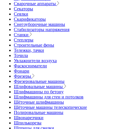
Сварочные аппараты
Секаторы
Сеялки
Скарификаторы
Снегоуборочные машины
Стабилизаторы напряжения
Станки
Степлеры
Строительные фены
Тележки, тачки
Точила
Увлажнители воздуха
Фаскосниматели
Фонари
Фрезеры
Фрезеровальные машины
Шлифовальные машины
Шлифмашины по бетону
Шлифмашины для стен и потолков
Щёточные шлифмашины
Щёточные машины телескопические
Полировальные машины
Швонарезчики
Шпилькорезы
Шприцы для смазки