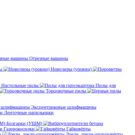
Отрезные машины
ы
Нивелиры (уровни)
Настольные пилы
Пилы для
Торцовочные пилы
Эксцентриковые шлифмашины
Ленточные напильники
Болгарки (УШМ)
Газонокосилки
Гайковёрты
е
Дрели, дрели-шуруповёрты