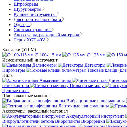
Штроборезы
Шуруповёрты
Ручные инструменты
Для строительного быта
Одежда
Системы хранения
Аксессуары, расходный материал
Серия XGT 40V
Болгарки (УШМ)
∅ 100-115 мм
∅ 125 мм
Измерительный инструмент
Дальномеры
Детекторы
Пирометры
Токовые клещи (кл
Пилы
Алмазные пилы
Дисковы
гипсокартона
Пилы по металлу
Цепные пилы
Шлифовальные машины
Вибрационные шлифмашины
Ленточные шлифмашины
Аксессуары, расходный материал
Аккумуляторный инструмент
Виброуплотнители бетона
Виброплиты
Виброрейки
Гвоздезабиватели
Генератор