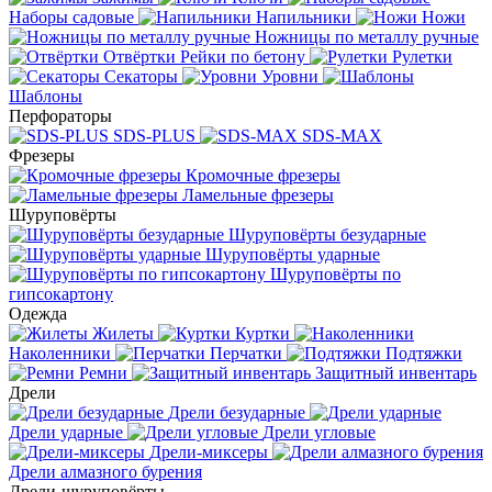
Наборы садовые
Напильники
Ножи
Ножницы по металлу ручные
Отвёртки
Рейки по бетону
Рулетки
Секаторы
Уровни
Шаблоны
Перфораторы
SDS-PLUS
SDS-MAX
Фрезеры
Кромочные фрезеры
Ламельные фрезеры
Шуруповёрты
Шуруповёрты безударные
Шуруповёрты ударные
Шуруповёрты по
гипсокартону
Одежда
Жилеты
Куртки
Наколенники
Перчатки
Подтяжки
Ремни
Защитный инвентарь
Дрели
Дрели безударные
Дрели ударные
Дрели угловые
Дрели-миксеры
Дрели алмазного бурения
Дрели-шуруповёрты