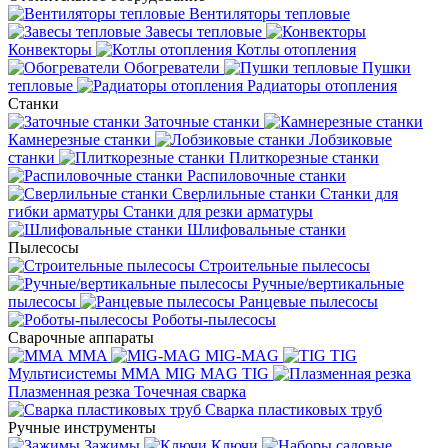
Вентиляторы тепловые
Завесы тепловые
Конвекторы
Котлы отопления
Обогреватели
Пушки
тепловые
Радиаторы отопления
Станки
Заточные станки
Камнерезные станки
Лобзиковые
станки
Плиткорезные станки
Распиловочные станки
Сверлильные станки
Станки для
гибки арматуры
Станки для резки арматуры
Шлифовальные станки
Пылесосы
Строительные пылесосы
Ручные/вертикальные
пылесосы
Ранцевые пылесосы
Роботы-пылесосы
Сварочные аппараты
MMA
MIG-MAG
TIG
Мультисистемы ММА MIG MAG TIG
Плазменная резка
Точечная сварка
Cварка пластиковых труб
Ручные инструменты
Зажимы
Ключи