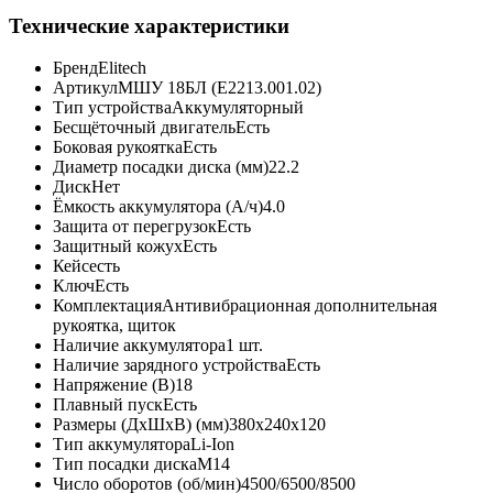
Технические характеристики
Бренд
Elitech
Артикул
МШУ 18БЛ (E2213.001.02)
Тип устройства
Аккумуляторный
Бесщёточный двигатель
Есть
Боковая рукоятка
Есть
Диаметр посадки диска (мм)
22.2
Диск
Нет
Ёмкость аккумулятора (А/ч)
4.0
Защита от перегрузок
Есть
Защитный кожух
Есть
Кейс
есть
Ключ
Есть
Комплектация
Антивибрационная дополнительная
рукоятка, щиток
Наличие аккумулятора
1 шт.
Наличие зарядного устройства
Есть
Напряжение (В)
18
Плавный пуск
Есть
Размеры (ДхШхВ) (мм)
380х240х120
Тип аккумулятора
Li-Ion
Тип посадки диска
М14
Число оборотов (об/мин)
4500/6500/8500