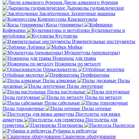
Дрели алмазного бурения
Дыроколы гидравлические
Заклёпочники
Затирочные машины
Компрессоры
Краскопульты
Косы (триммеры)
Кофеварки
Культиваторы и
мотоблоки
Кусторезы
Измерительные инструменты
Лобзики
Мойки
Мультитулы (реноваторы)
Ножницы для травы
Ножницы по металлу
Опрыскиватели
Отбойные молотки
Перфораторы
Пилы алмазные
Пилы
дисковые
Пилы ленточные
Пилы настольные
Пилы погружные
Пилы по металлу
Пилы сабельные
Пилы торцовочные
Пилы цепные
Пистолеты для вязки
арматуры
Пистолеты для
герметика
Плиткорезы
Пылесосы
Рубанки и рейсмусы
Сварочное оборудование