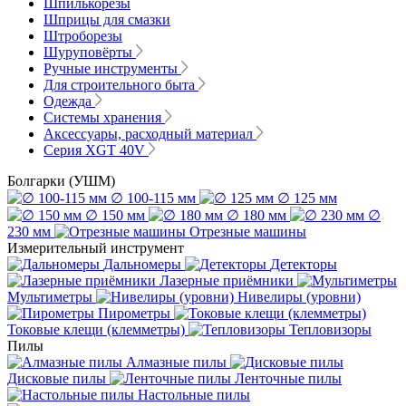
Шпилькорезы
Шприцы для смазки
Штроборезы
Шуруповёрты
Ручные инструменты
Для строительного быта
Одежда
Системы хранения
Аксессуары, расходный материал
Серия XGT 40V
Болгарки (УШМ)
∅ 100-115 мм
∅ 125 мм
∅ 150 мм
∅ 180 мм
∅
230 мм
Отрезные машины
Измерительный инструмент
Дальномеры
Детекторы
Лазерные приёмники
Мультиметры
Нивелиры (уровни)
Пирометры
Токовые клещи (клемметры)
Тепловизоры
Пилы
Алмазные пилы
Дисковые пилы
Ленточные пилы
Настольные пилы