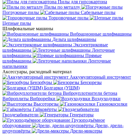
Пилы для гипсокартона
Пилы по металлу
Погружные пилы
Сабельные пилы
Торцовочные пилы
Цепные пилы
Шлифовальные машины
Вибрационные шлифмашины
Дельта шлифмашины
Эксцентриковые
шлифмашины
Ленточные
шлифмашины
Прямые
шлифмашины
Ленточные
напильники
Аксессуары, расходный материал
Аккумуляторный инструмент
Бензобуры
Бензорезы
Болгарки (УШМ)
Виброуплотнители бетона
Виброплиты
Виброрейки
Воздуходувки
Высоторезы
Газонокосилки
Гайковёрты
Гвоздезабиватели
Генераторы
Грузоподъёмное
оборудование
Дрели, дрели-
шуруповёрты
Дрели-миксеры