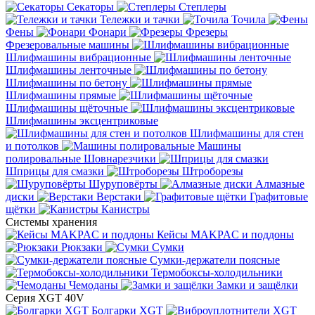
Секаторы
Степлеры
Тележки и тачки
Точила
Фены
Фонари
Фрезеры
Фрезеровальные машины
Шлифмашины вибрационные
Шлифмашины ленточные
Шлифмашины по бетону
Шлифмашины прямые
Шлифмашины щёточные
Шлифмашины эксцентриковые
Шлифмашины для стен
и потолков
Машины
полировальные
Шовнарезчики
Шприцы для смазки
Штроборезы
Шуруповёрты
Алмазные
диски
Верстаки
Графитовые
щётки
Канистры
Системы хранения
Кейсы MAKPAC и поддоны
Рюкзаки
Сумки
Сумки-держатели поясные
Термобоксы-холодильники
Чемоданы
Замки и защёлки
Серия XGT 40V
Болгарки XGT