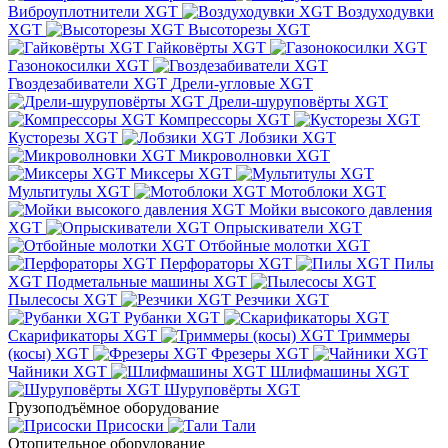
Виброуплотнители XGT
Воздуходувки
XGT
Высоторезы XGT
Гайковёрты XGT
Газонокосилки XGT
Гвоздезабиватели XGT
Дрели-угловые XGT
Дрели-шуруповёрты XGT
Компрессоры XGT
Кусторезы XGT
Лобзики XGT
Микроволновки XGT
Миксеры XGT
Мультитулы XGT
Мотоблоки XGT
Мойки высокого давления
XGT
Опрыскиватели XGT
Отбойные молотки XGT
Перфораторы XGT
Пилы
XGT
Подметальные машины XGT
Пылесосы XGT
Резчики XGT
Рубанки XGT
Скарификаторы XGT
Триммеры
(косы) XGT
Фрезеры XGT
Чайники XGT
Шлифмашины XGT
Шуруповёрты XGT
Грузоподъёмное оборудование
Присоски
Тали
Отопительное оборудование