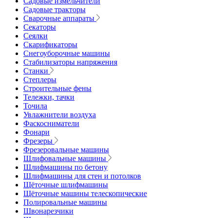
Садовые измельчители
Садовые тракторы
Сварочные аппараты
Секаторы
Сеялки
Скарификаторы
Снегоуборочные машины
Стабилизаторы напряжения
Станки
Степлеры
Строительные фены
Тележки, тачки
Точила
Увлажнители воздуха
Фаскосниматели
Фонари
Фрезеры
Фрезеровальные машины
Шлифовальные машины
Шлифмашины по бетону
Шлифмашины для стен и потолков
Щёточные шлифмашины
Щёточные машины телескопические
Полировальные машины
Швонарезчики