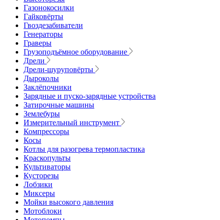
Газонокосилки
Гайковёрты
Гвоздезабиватели
Генераторы
Граверы
Грузоподъёмное оборудование
Дрели
Дрели-шуруповёрты
Дыроколы
Заклёпочники
Зарядные и пуско-зарядные устройства
Затирочные машины
Землебуры
Измерительный инструмент
Компрессоры
Косы
Котлы для разогрева термопластика
Краскопульты
Культиваторы
Кусторезы
Лобзики
Миксеры
Мойки высокого давления
Мотоблоки
Мотопомпы