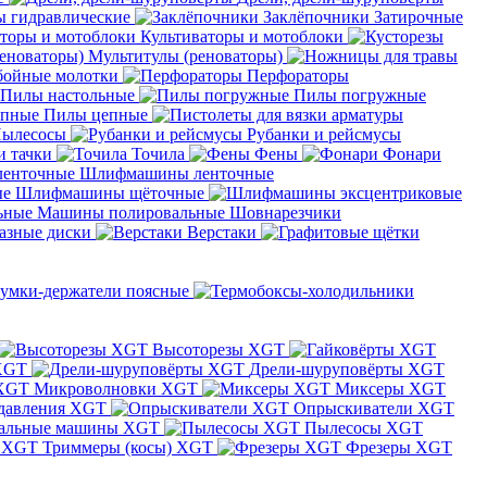
 гидравлические
Заклёпочники
Затирочные
Культиваторы и мотоблоки
Мультитулы (реноваторы)
бойные молотки
Перфораторы
Пилы настольные
Пилы погружные
Пилы цепные
ылесосы
Рубанки и рейсмусы
и тачки
Точила
Фены
Фонари
Шлифмашины ленточные
Шлифмашины щёточные
Машины полировальные
Шовнарезчики
азные диски
Верстаки
умки-держатели поясные
Высоторезы XGT
XGT
Дрели-шуруповёрты XGT
Микроволновки XGT
Миксеры XGT
давления XGT
Опрыскиватели XGT
альные машины XGT
Пылесосы XGT
Триммеры (косы) XGT
Фрезеры XGT