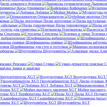
Дрели алмазного бурения
Дыроколы
Косы (триммеры)
Кофеварки
трументы
Лобзики
Мойки
ллу
Опрыскиватели
От
ковые
Пилы ленточные
 сабельные
Пилы торцовочные
толеты для герметика
Плиткорезы
П
Секаторы
Степлеры
Тележки 
Шлифмашины вибрационные
Шлифмашины прямые
Шлифмашины для стен и потолков
оборезы
Шуруповёрты
Алм
Рюкзаки
Сумки
С
Замки и защёлки
броуплотнители XGT
Воздуходувки XGT
Гвоздезабиватели XGT
Дрели-угловые 
сторезы XGT
Лобзики XGT
блоки XGT
Мойки высокого 
Перфораторы XGT
Пилы XGT
Подмет
Скарификаторы XGT
ашины XGT
Шуруповёрты XGT