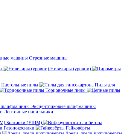
Отрезные машины
ы
Нивелиры (уровни)
Настольные пилы
Пилы для
Торцовочные пилы
Эксцентриковые шлифмашины
Ленточные напильники
Болгарки (УШМ)
Газонокосилки
Гайковёрты
е
Дрели, дрели-шуруповёрты