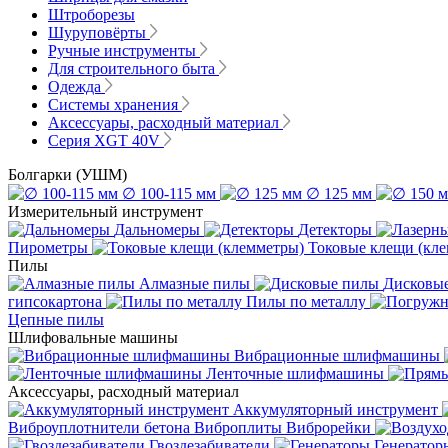
Штроборезы
Шуруповёрты
Ручные инструменты
Для строительного быта
Одежда
Системы хранения
Аксессуары, расходный материал
Серия XGT 40V
Болгарки (УШМ)
∅ 100-115 мм
∅ 125 мм
Измерительный инструмент
Дальномеры
Детекторы
Пирометры
Токовые клещи (кл
Пилы
Алмазные пилы
Дисковы
гипсокартона
Пилы по металлу
Цепные пилы
Шлифовальные машины
Вибрационные шлифмашины
Ленточные шлифмашины
Аксессуары, расходный материал
Аккумуляторный инструмент
Виброуплотнители бетона
Виброплиты
Виброрейки
Гвоздезабиватели
Генератор