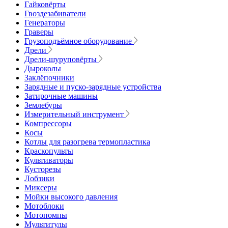
Гайковёрты
Гвоздезабиватели
Генераторы
Граверы
Грузоподъёмное оборудование
Дрели
Дрели-шуруповёрты
Дыроколы
Заклёпочники
Зарядные и пуско-зарядные устройства
Затирочные машины
Землебуры
Измерительный инструмент
Компрессоры
Косы
Котлы для разогрева термопластика
Краскопульты
Культиваторы
Кусторезы
Лобзики
Миксеры
Мойки высокого давления
Мотоблоки
Мотопомпы
Мультитулы