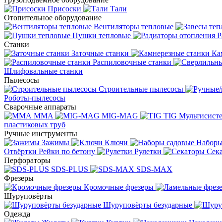
Присоски
Тали
Отопительное оборудование
Вентиляторы тепловые
Пушки тепловые
Р
Станки
Заточные станки
Ка
Распиловочные станки
Шлифовальные станки
Пылесосы
Строительные пылесосы
Роботы-пылесосы
Сварочные аппараты
MMA
MIG-MAG
TIG
Мультисис
пластиковых труб
Ручные инструменты
Зажимы
Ключи
Наборы
Отвёртки
Рейки по бетону
Рулетки
Сек
Перфораторы
SDS-PLUS
SDS-MAX
Фрезеры
Кромочные фрезеры
Шуруповёрты
Шуруповёрты безударные
Одежда