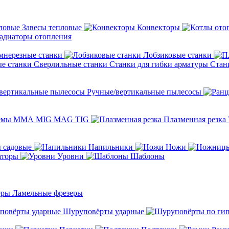
Завесы тепловые
Конвекторы
адиаторы отопления
мнерезные станки
Лобзиковые станки
Сверлильные станки
Станки для гибки арматуры
Стан
Ручные/вертикальные пылесосы
темы ММА MIG MAG TIG
Плазменная резка
 садовые
Напильники
Ножи
аторы
Уровни
Шаблоны
Ламельные фрезеры
Шуруповёрты ударные