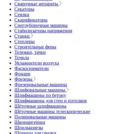
Сварочные аппараты
Секаторы
Сеялки
Скарификаторы
Снегоуборочные машины
Стабилизаторы напряжения
Станки
Степлеры
Строительные фены
Тележки, тачки
Точила
Увлажнители воздуха
Фаскосниматели
Фонари
Фрезеры
Фрезеровальные машины
Шлифовальные машины
Шлифмашины по бетону
Шлифмашины для стен и потолков
Щёточные шлифмашины
Щёточные машины телескопические
Полировальные машины
Швонарезчики
Шпилькорезы
Шприцы для смазки