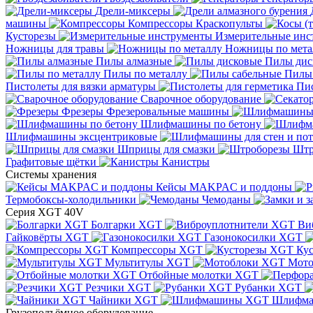
Дрели-миксеры
машины
Компрессоры
Краскопульты
Кусторезы
Измерительные инс
Ножницы для травы
Ножницы по мета
Пилы алмазные
Пилы дис
Пилы по металлу
Пилы
Пистолеты для вязки арматуры
Пис
Сварочное оборудование
Фрезеры
Фрезеровальные машины
Шлифмашины по бетону
Шлифмашины эксцентриковые
Шприцы для смазки
Штр
Графитовые щётки
Канистры
Системы хранения
Кейсы MAKPAC и поддоны
Термобоксы-холодильники
Чемоданы
Серия XGT 40V
Болгарки XGT
Ви
Гайковёрты XGT
Газонокосилки XGT
Компрессоры XGT
Ку
Мультитулы XGT
Мото
Отбойные молотки XGT
Резчики XGT
Рубанки XGT
Чайники XGT
Шлифм
Грузоподъёмное оборудование