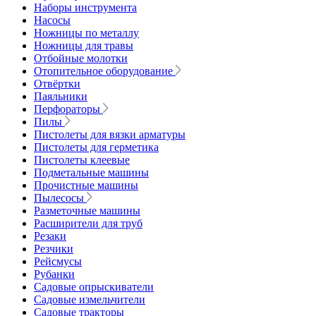
Наборы инструмента
Насосы
Ножницы по металлу
Ножницы для травы
Отбойные молотки
Отопительное оборудование
Отвёртки
Паяльники
Перфораторы
Пилы
Пистолеты для вязки арматуры
Пистолеты для герметика
Пистолеты клеевые
Подметальные машины
Прочистные машины
Пылесосы
Разметочные машины
Расширители для труб
Резаки
Резчики
Рейсмусы
Рубанки
Садовые опрыскиватели
Садовые измельчители
Садовые тракторы