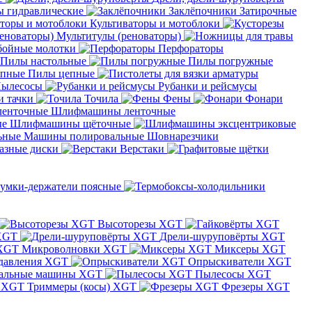
 гидравлические
Заклёпочники
Затирочные
Культиваторы и мотоблоки
Мультитулы (реноваторы)
бойные молотки
Перфораторы
Пилы настольные
Пилы погружные
Пилы цепные
ылесосы
Рубанки и рейсмусы
и тачки
Точила
Фены
Фонари
Шлифмашины ленточные
Шлифмашины щёточные
Машины полировальные
Шовнарезчики
азные диски
Верстаки
умки-держатели поясные
Высоторезы XGT
XGT
Дрели-шуруповёрты XGT
Микроволновки XGT
Миксеры XGT
давления XGT
Опрыскиватели XGT
альные машины XGT
Пылесосы XGT
Триммеры (косы) XGT
Фрезеры XGT