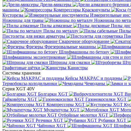
Дрели-миксеры
машины
Компрессоры
Краскопульты
Кусторезы
Измерительные инс
Ножницы для травы
Ножницы по мета
Пилы алмазные
Пилы дис
Пилы по металлу
Пилы
Пистолеты для вязки арматуры
Пис
Сварочное оборудование
Фрезеры
Фрезеровальные машины
Шлифмашины по бетону
Шлифмашины эксцентриковые
Шприцы для смазки
Штр
Графитовые щётки
Канистры
Системы хранения
Кейсы MAKPAC и поддоны
Термобоксы-холодильники
Чемоданы
Серия XGT 40V
Болгарки XGT
Ви
Гайковёрты XGT
Газонокосилки XGT
Компрессоры XGT
Ку
Мультитулы XGT
Мото
Отбойные молотки XGT
Резчики XGT
Рубанки XGT
Чайники XGT
Шлифм
Грузоподъёмное оборудование