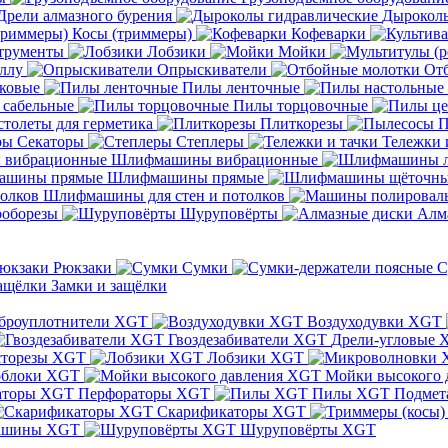
Дрели алмазного бурения
Дыроколы
Косы (триммеры)
Кофеварки
трументы
Лобзики
Мойки
ллу
Опрыскиватели
От
ковые
Пилы ленточные
 сабельные
Пилы торцовочные
толеты для герметика
Плиткорезы
П
Секаторы
Степлеры
Тележки 
Шлифмашины вибрационные
Шлифмашины прямые
Шлифмашины для стен и потолков
оборезы
Шуруповёрты
Алм
Рюкзаки
Сумки
С
Замки и защёлки
броуплотнители XGT
Воздуходувки XGT
Гвоздезабиватели XGT
Дрели-угловые 
сторезы XGT
Лобзики XGT
блоки XGT
Мойки высокого 
Перфораторы XGT
Пилы XGT
Подмет
Скарификаторы XGT
ашины XGT
Шуруповёрты XGT