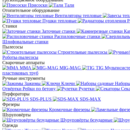
Присоски
Тали
Отопительное оборудование
Вентиляторы тепловые
Пушки тепловые
Р
Станки
Заточные станки
Ка
Распиловочные станки
Шлифовальные станки
Пылесосы
Строительные пылесосы
Роботы-пылесосы
Сварочные аппараты
MMA
MIG-MAG
TIG
Мультисис
пластиковых труб
Ручные инструменты
Зажимы
Ключи
Наборы
Отвёртки
Рейки по бетону
Рулетки
Сек
Перфораторы
SDS-PLUS
SDS-MAX
Фрезеры
Кромочные фрезеры
Шуруповёрты
Шуруповёрты безударные
Одежда