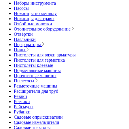
Наборы инструмента
Насосы
Ножницы по металлу
Ножницы для травы
Отбойные молотки
Отопительное оборудование
Отвёртки
Паяльники
Перфораторы
Пилы
Пистолеты для вязки арматуры
Пистолеты для герметика
Пистолеты клеевые
Подметальные машины
Прочистные машины
Пылесосы
Разметочные машины
Расширители для труб
Резаки
Резчики
Рейсмусы
Рубанки
Садовые опрыскиватели
Садовые измельчители
Садовые тракторы