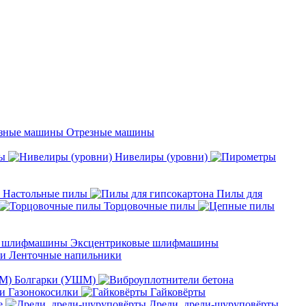
Отрезные машины
ы
Нивелиры (уровни)
Настольные пилы
Пилы для
Торцовочные пилы
Эксцентриковые шлифмашины
Ленточные напильники
Болгарки (УШМ)
Газонокосилки
Гайковёрты
е
Дрели, дрели-шуруповёрты