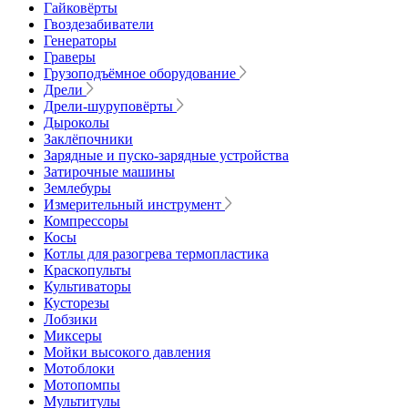
Гайковёрты
Гвоздезабиватели
Генераторы
Граверы
Грузоподъёмное оборудование
Дрели
Дрели-шуруповёрты
Дыроколы
Заклёпочники
Зарядные и пуско-зарядные устройства
Затирочные машины
Землебуры
Измерительный инструмент
Компрессоры
Косы
Котлы для разогрева термопластика
Краскопульты
Культиваторы
Кусторезы
Лобзики
Миксеры
Мойки высокого давления
Мотоблоки
Мотопомпы
Мультитулы