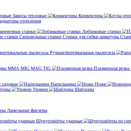
Завесы тепловые
Конвекторы
адиаторы отопления
мнерезные станки
Лобзиковые станки
Сверлильные станки
Станки для гибки арматуры
Стан
Ручные/вертикальные пылесосы
темы ММА MIG MAG TIG
Плазменная резка
 садовые
Напильники
Ножи
аторы
Уровни
Шаблоны
Ламельные фрезеры
Шуруповёрты ударные