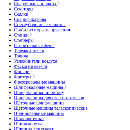
Сварочные аппараты
Секаторы
Сеялки
Скарификаторы
Снегоуборочные машины
Стабилизаторы напряжения
Станки
Степлеры
Строительные фены
Тележки, тачки
Точила
Увлажнители воздуха
Фаскосниматели
Фонари
Фрезеры
Фрезеровальные машины
Шлифовальные машины
Шлифмашины по бетону
Шлифмашины для стен и потолков
Щёточные шлифмашины
Щёточные машины телескопические
Полировальные машины
Швонарезчики
Шпилькорезы
Шприцы для смазки