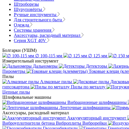
Штроборезы
Шуруповёрты
Ручные инструменты
Для строительного быта
Одежда
Системы хранения
Аксессуары, расходный материал
Серия XGT 40V
Болгарки (УШМ)
∅ 100-115 мм
∅ 125 мм
Измерительный инструмент
Дальномеры
Детекторы
Пирометры
Токовые клещи (кл
Пилы
Алмазные пилы
Дисковы
гипсокартона
Пилы по металлу
Цепные пилы
Шлифовальные машины
Вибрационные шлифмашины
Ленточные шлифмашины
Аксессуары, расходный материал
Аккумуляторный инструмент
Виброуплотнители бетона
Виброплиты
Виброрейки
Гвоздезабиватели
Генератор