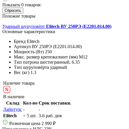
Показать
0
товаров:
Похожие товары
Ударный шуруповёрт
Elitech ВУ 250РЭ (E2201.014.00)
Основные характеристики
Бренд
Elitech
Артикул
ВУ 250РЭ (E2201.014.00)
Мощность (Вт)
250
Макс. размер крепежа:винт (мм)
М12
Тип патрона
шестигранный, 6.35
Тип шуруповёрта
ударный
Вес (кг)
1.3
Наличие товара
В наличии
Склад
Кол-во
Срок поставки.
Лайнтулс
-
-
Elitech
< 5 шт.
3-6 раб. дня
Розничная цена
2 990 ₽
Цена указана с НДС 22%