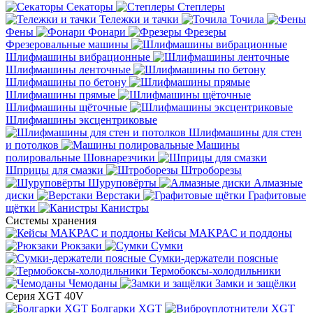
Секаторы
Степлеры
Тележки и тачки
Точила
Фены
Фонари
Фрезеры
Фрезеровальные машины
Шлифмашины вибрационные
Шлифмашины ленточные
Шлифмашины по бетону
Шлифмашины прямые
Шлифмашины щёточные
Шлифмашины эксцентриковые
Шлифмашины для стен
и потолков
Машины
полировальные
Шовнарезчики
Шприцы для смазки
Штроборезы
Шуруповёрты
Алмазные
диски
Верстаки
Графитовые
щётки
Канистры
Системы хранения
Кейсы MAKPAC и поддоны
Рюкзаки
Сумки
Сумки-держатели поясные
Термобоксы-холодильники
Чемоданы
Замки и защёлки
Серия XGT 40V
Болгарки XGT