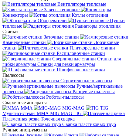
Вентиляторы тепловые
Завесы тепловые
Конвекторы
Котлы отопления
Обогреватели
Пушки
тепловые
Радиаторы отопления
Станки
Заточные станки
Камнерезные станки
Лобзиковые
станки
Плиткорезные станки
Распиловочные станки
Сверлильные станки
Станки для
гибки арматуры
Станки для резки арматуры
Шлифовальные станки
Пылесосы
Строительные пылесосы
Ручные/вертикальные
пылесосы
Ранцевые пылесосы
Роботы-пылесосы
Сварочные аппараты
MMA
MIG-MAG
TIG
Мультисистемы ММА MIG MAG TIG
Плазменная резка
Точечная сварка
Cварка пластиковых труб
Ручные инструменты
Зажимы
Ключи