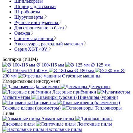
Шпилькорезы
Шприцы для смазки
Штроборезы
Шуруповёрты
Ручные инструменты
Для строительного быта
Одежда
Системы хранения
Аксессуары, расходный материал
Серия XGT 40V
Болгарки (УШМ)
∅ 100-115 мм
∅ 125 мм
∅ 150 мм
∅ 180 мм
∅
230 мм
Отрезные машины
Измерительный инструмент
Дальномеры
Детекторы
Лазерные приёмники
Мультиметры
Нивелиры (уровни)
Пирометры
Токовые клещи (клемметры)
Тепловизоры
Пилы
Алмазные пилы
Дисковые пилы
Ленточные пилы
Настольные пилы