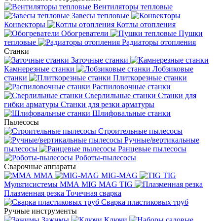
Вентиляторы тепловые
Завесы тепловые
Конвекторы
Котлы отопления
Обогреватели
Пушки
тепловые
Радиаторы отопления
Станки
Заточные станки
Камнерезные станки
Лобзиковые
станки
Плиткорезные станки
Распиловочные станки
Сверлильные станки
Станки для
гибки арматуры
Станки для резки арматуры
Шлифовальные станки
Пылесосы
Строительные пылесосы
Ручные/вертикальные
пылесосы
Ранцевые пылесосы
Роботы-пылесосы
Сварочные аппараты
MMA
MIG-MAG
TIG
Мультисистемы ММА MIG MAG TIG
Плазменная резка
Точечная сварка
Cварка пластиковых труб
Ручные инструменты
Зажимы
Ключи