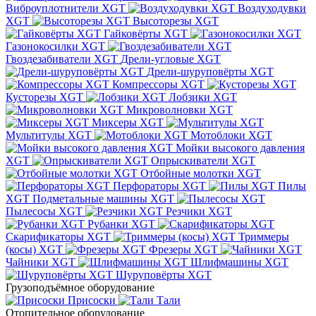
Виброуплотнители XGT
Воздуходувки
XGT
Высоторезы XGT
Гайковёрты XGT
Газонокосилки XGT
Гвоздезабиватели XGT
Дрели-угловые XGT
Дрели-шуруповёрты XGT
Компрессоры XGT
Кусторезы XGT
Лобзики XGT
Микроволновки XGT
Миксеры XGT
Мультитулы XGT
Мотоблоки XGT
Мойки высокого давления
XGT
Опрыскиватели XGT
Отбойные молотки XGT
Перфораторы XGT
Пилы
XGT
Подметальные машины XGT
Пылесосы XGT
Резчики XGT
Рубанки XGT
Скарификаторы XGT
Триммеры
(косы) XGT
Фрезеры XGT
Чайники XGT
Шлифмашины XGT
Шуруповёрты XGT
Грузоподъёмное оборудование
Присоски
Тали
Отопительное оборудование