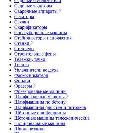
Садовые измельчители
Садовые тракторы
Сварочные аппараты
Секаторы
Сеялки
Скарификаторы
Снегоуборочные машины
Стабилизаторы напряжения
Станки
Степлеры
Строительные фены
Тележки, тачки
Точила
Увлажнители воздуха
Фаскосниматели
Фонари
Фрезеры
Фрезеровальные машины
Шлифовальные машины
Шлифмашины по бетону
Шлифмашины для стен и потолков
Щёточные шлифмашины
Щёточные машины телескопические
Полировальные машины
Швонарезчики