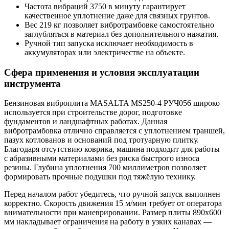
Частота вибраций 3750 в минуту гарантирует
качественное уплотнение даже для связных грунтов.
Вес 219 кг позволяет вибротрамбовке самостоятельно
заглубляться в материал без дополнительного нажатия.
Ручной тип запуска исключает необходимость в
аккумуляторах или электричестве на объекте.
Сфера применения и условия эксплуатации
инструмента
Бензиновая виброплита MASALTA MS250-4 РУЧ056 широко
используется при строительстве дорог, подготовке
фундаментов и ландшафтных работах. Данная
вибротрамбовка отлично справляется с уплотнением траншей,
пазух котлованов и оснований под тротуарную плитку.
Благодаря отсутствию коврика, машина подходит для работы
с абразивными материалами без риска быстрого износа
резины. Глубина уплотнения 700 миллиметров позволяет
формировать прочные подушки под тяжёлую технику.
Перед началом работ убедитесь, что ручной запуск выполнен
корректно. Скорость движения 15 м/мин требует от оператора
внимательности при маневрировании. Размер плиты 890x600
мм накладывает ограничения на работу в узких канавах —