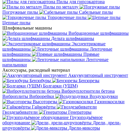
Пилы для гипсокартона
Пилы по металлу
Погружные пилы
Сабельные пилы
Торцовочные пилы
Цепные пилы
Шлифовальные машины
Вибрационные шлифмашины
Дельта шлифмашины
Эксцентриковые
шлифмашины
Ленточные
шлифмашины
Прямые
шлифмашины
Ленточные
напильники
Аксессуары, расходный материал
Аккумуляторный инструмент
Бензобуры
Бензорезы
Болгарки (УШМ)
Виброуплотнители бетона
Виброплиты
Виброрейки
Воздуходувки
Высоторезы
Газонокосилки
Гайковёрты
Гвоздезабиватели
Генераторы
Грузоподъёмное
оборудование
Дрели, дрели-
шуруповёрты
Дрели-миксеры