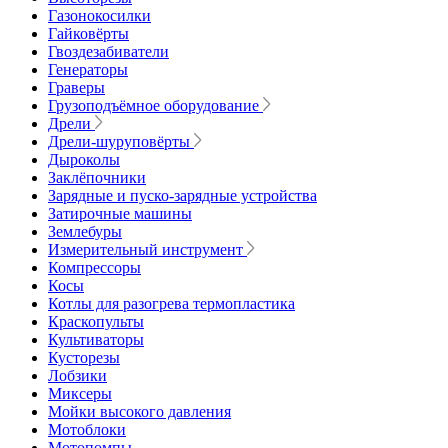
Газонокосилки
Гайковёрты
Гвоздезабиватели
Генераторы
Граверы
Грузоподъёмное оборудование
Дрели
Дрели-шуруповёрты
Дыроколы
Заклёпочники
Зарядные и пуско-зарядные устройства
Затирочные машины
Землебуры
Измерительный инструмент
Компрессоры
Косы
Котлы для разогрева термопластика
Краскопульты
Культиваторы
Кусторезы
Лобзики
Миксеры
Мойки высокого давления
Мотоблоки
Мотопомпы