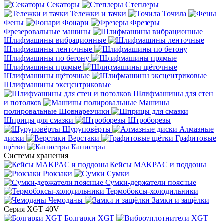
Секаторы
Степлеры
Тележки и тачки
Точила
Фены
Фонари
Фрезеры
Фрезеровальные машины
Шлифмашины вибрационные
Шлифмашины ленточные
Шлифмашины по бетону
Шлифмашины прямые
Шлифмашины щёточные
Шлифмашины эксцентриковые
Шлифмашины для стен
и потолков
Машины
полировальные
Шовнарезчики
Шприцы для смазки
Штроборезы
Шуруповёрты
Алмазные
диски
Верстаки
Графитовые
щётки
Канистры
Системы хранения
Кейсы MAKPAC и поддоны
Рюкзаки
Сумки
Сумки-держатели поясные
Термобоксы-холодильники
Чемоданы
Замки и защёлки
Серия XGT 40V
Болгарки XGT