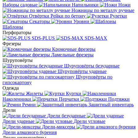
Наборы садовые
Напильники
Ножи
Ножницы по металлу ручные
Отвёртки
Рейки по бетону
Рулетки
Секаторы
Уровни
Шаблоны
Перфораторы
SDS-PLUS
SDS-MAX
Фрезеры
Кромочные фрезеры
Ламельные фрезеры
Шуруповёрты
Шуруповёрты безударные
Шуруповёрты ударные
Шуруповёрты по
гипсокартону
Одежда
Жилеты
Куртки
Наколенники
Перчатки
Подтяжки
Ремни
Защитный инвентарь
Дрели
Дрели безударные
Дрели ударные
Дрели угловые
Дрели-миксеры
Дрели алмазного бурения
Дрели-шуруповёрты