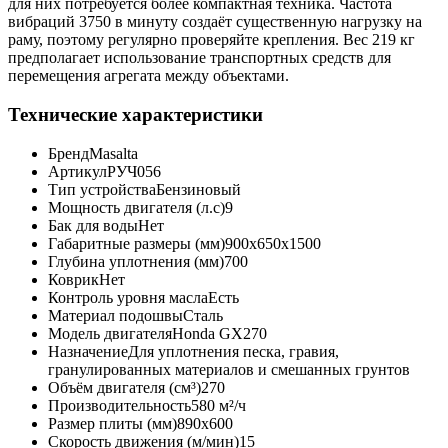
для них потребуется более компактная техника. Частота
вибраций 3750 в минуту создаёт существенную нагрузку на
раму, поэтому регулярно проверяйте крепления. Вес 219 кг
предполагает использование транспортных средств для
перемещения агрегата между объектами.
Технические характеристики
Бренд
Masalta
Артикул
РУЧ056
Тип устройства
Бензиновый
Мощность двигателя (л.с)
9
Бак для воды
Нет
Габаритные размеры (мм)
900x650x1500
Глубина уплотнения (мм)
700
Коврик
Нет
Контроль уровня масла
Есть
Материал подошвы
Сталь
Модель двигателя
Honda GX270
Назначение
Для уплотнения песка, гравия,
гранулированных материалов и смешанных грунтов
Объём двигателя (см³)
270
Производительность
580 м²/ч
Размер плиты (мм)
890x600
Скорость движения (м/мин)
15