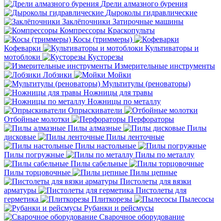
Дрели алмазного бурения
Дыроколы гидравлические
Заклёпочники
Затирочные машины
Компрессоры
Краскопульты
Косы (триммеры)
Кофеварки
Культиваторы и
мотоблоки
Кусторезы
Измерительные инструменты
Лобзики
Мойки
Мультитулы (реноваторы)
Ножницы для травы
Ножницы по металлу
Опрыскиватели
Отбойные молотки
Перфораторы
Пилы алмазные
Пилы
дисковые
Пилы ленточные
Пилы настольные
Пилы погружные
Пилы по металлу
Пилы сабельные
Пилы торцовочные
Пилы цепные
Пистолеты для вязки
арматуры
Пистолеты для
герметика
Плиткорезы
Пылесосы
Рубанки и рейсмусы
Сварочное оборудование