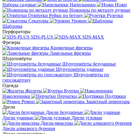
Наборы садовые
Напильники
Ножи
Ножницы по металлу ручные
Отвёртки
Рейки по бетону
Рулетки
Секаторы
Уровни
Шаблоны
Перфораторы
SDS-PLUS
SDS-MAX
Фрезеры
Кромочные фрезеры
Ламельные фрезеры
Шуруповёрты
Шуруповёрты безударные
Шуруповёрты ударные
Шуруповёрты по
гипсокартону
Одежда
Жилеты
Куртки
Наколенники
Перчатки
Подтяжки
Ремни
Защитный инвентарь
Дрели
Дрели безударные
Дрели ударные
Дрели угловые
Дрели-миксеры
Дрели алмазного бурения
Дрели-шуруповёрты