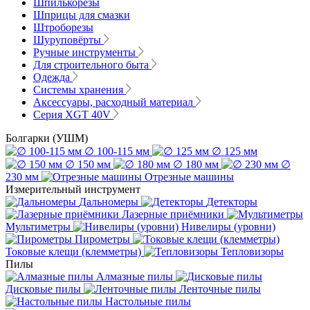
Шпилькорезы
Шприцы для смазки
Штроборезы
Шуруповёрты
Ручные инструменты
Для строительного быта
Одежда
Системы хранения
Аксессуары, расходный материал
Серия XGT 40V
Болгарки (УШМ)
∅ 100-115 мм
∅ 125 мм
∅ 150 мм
∅ 180 мм
∅
230 мм
Отрезные машины
Измерительный инструмент
Дальномеры
Детекторы
Лазерные приёмники
Мультиметры
Нивелиры (уровни)
Пирометры
Токовые клещи (клемметры)
Тепловизоры
Пилы
Алмазные пилы
Дисковые пилы
Ленточные пилы
Настольные пилы