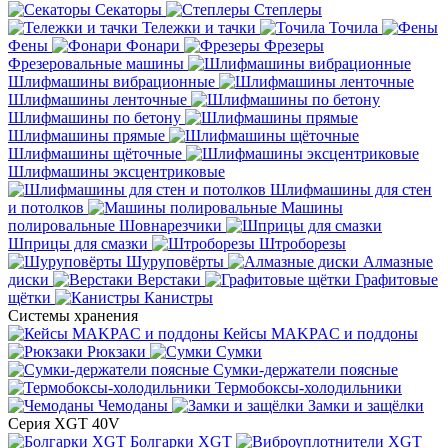
Секаторы
Степлеры
Тележки и тачки
Точила
Фены
Фонари
Фрезеры
Фрезеровальные машины
Шлифмашины вибрационные
Шлифмашины ленточные
Шлифмашины по бетону
Шлифмашины прямые
Шлифмашины щёточные
Шлифмашины эксцентриковые
Шлифмашины для стен
и потолков
Машины
полировальные
Шовнарезчики
Шприцы для смазки
Штроборезы
Шуруповёрты
Алмазные
диски
Верстаки
Графитовые
щётки
Канистры
Системы хранения
Кейсы MAKPAC и поддоны
Рюкзаки
Сумки
Сумки-держатели поясные
Термобоксы-холодильники
Чемоданы
Замки и защёлки
Серия XGT 40V
Болгарки XGT