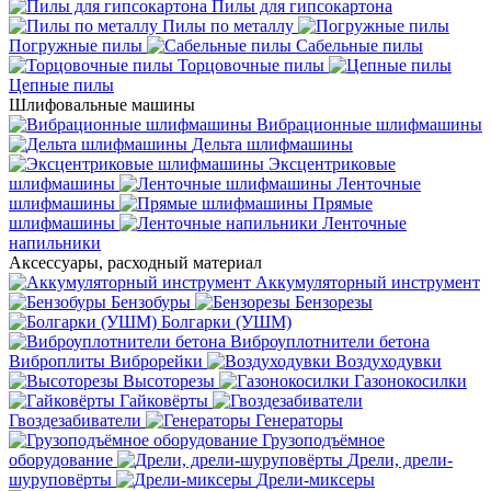
Пилы для гипсокартона
Пилы по металлу
Погружные пилы
Сабельные пилы
Торцовочные пилы
Цепные пилы
Шлифовальные машины
Вибрационные шлифмашины
Дельта шлифмашины
Эксцентриковые
шлифмашины
Ленточные
шлифмашины
Прямые
шлифмашины
Ленточные
напильники
Аксессуары, расходный материал
Аккумуляторный инструмент
Бензобуры
Бензорезы
Болгарки (УШМ)
Виброуплотнители бетона
Виброплиты
Виброрейки
Воздуходувки
Высоторезы
Газонокосилки
Гайковёрты
Гвоздезабиватели
Генераторы
Грузоподъёмное
оборудование
Дрели, дрели-
шуруповёрты
Дрели-миксеры