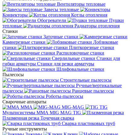
Вентиляторы тепловые
Завесы тепловые
Конвекторы
Котлы отопления
Обогреватели
Пушки
тепловые
Радиаторы отопления
Станки
Заточные станки
Камнерезные станки
Лобзиковые
станки
Плиткорезные станки
Распиловочные станки
Сверлильные станки
Станки для
гибки арматуры
Станки для резки арматуры
Шлифовальные станки
Пылесосы
Строительные пылесосы
Ручные/вертикальные
пылесосы
Ранцевые пылесосы
Роботы-пылесосы
Сварочные аппараты
MMA
MIG-MAG
TIG
Мультисистемы ММА MIG MAG TIG
Плазменная резка
Точечная сварка
Cварка пластиковых труб
Ручные инструменты
Зажимы
Ключи