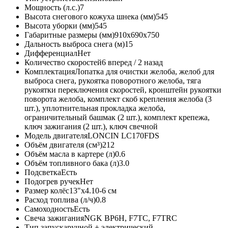
Мощность (л.с.)
7
Высота снегового кожуха шнека (мм)
545
Высота уборки (мм)
545
Габаритные размеры (мм)
910х690х750
Дальность выброса снега (м)
15
Дифференциал
Нет
Количество скоростей
6 вперед / 2 назад
Комплектация
Лопатка для очистки желоба, желоб для
выброса снега, рукоятка поворотного желоба, тяга
рукоятки переключения скоростей, кронштейн рукоятки
поворота желоба, комплект скоб крепления желоба (3
шт.), уплотнительная прокладка желоба,
ограничительный башмак (2 шт.), комплект крепежа,
ключ зажигания (2 шт.), ключ свечной
Модель двигателя
LONCIN LC170FDS
Объём двигателя (см³)
212
Объём масла в картере (л)
0.6
Объём топливного бака (л)
3.0
Подсветка
Есть
Подогрев ручек
Нет
Размер колёс
13"х4.10-6 см
Расход топлива (л/ч)
0.8
Самоходность
Есть
Свеча зажигания
NGK BP6H, F7TC, F7TRC
Тип запуска
ручной + электрический