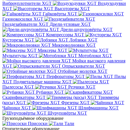
Виброуплотнители XGT
Воздуходувки
XGT
Высоторезы XGT
Гайковёрты XGT
Газонокосилки XGT
Гвоздезабиватели XGT
Дрели-угловые XGT
Дрели-шуруповёрты XGT
Компрессоры XGT
Кусторезы XGT
Лобзики XGT
Микроволновки XGT
Миксеры XGT
Мультитулы XGT
Мотоблоки XGT
Мойки высокого давления
XGT
Опрыскиватели XGT
Отбойные молотки XGT
Перфораторы XGT
Пилы
XGT
Подметальные машины XGT
Пылесосы XGT
Резчики XGT
Рубанки XGT
Скарификаторы XGT
Триммеры
(косы) XGT
Фрезеры XGT
Чайники XGT
Шлифмашины XGT
Шуруповёрты XGT
Грузоподъёмное оборудование
Присоски
Тали
Отопительное оборудование