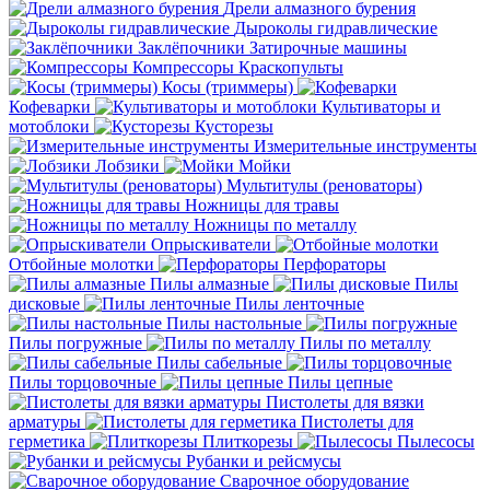
Дрели алмазного бурения
Дыроколы гидравлические
Заклёпочники
Затирочные машины
Компрессоры
Краскопульты
Косы (триммеры)
Кофеварки
Культиваторы и
мотоблоки
Кусторезы
Измерительные инструменты
Лобзики
Мойки
Мультитулы (реноваторы)
Ножницы для травы
Ножницы по металлу
Опрыскиватели
Отбойные молотки
Перфораторы
Пилы алмазные
Пилы
дисковые
Пилы ленточные
Пилы настольные
Пилы погружные
Пилы по металлу
Пилы сабельные
Пилы торцовочные
Пилы цепные
Пистолеты для вязки
арматуры
Пистолеты для
герметика
Плиткорезы
Пылесосы
Рубанки и рейсмусы
Сварочное оборудование