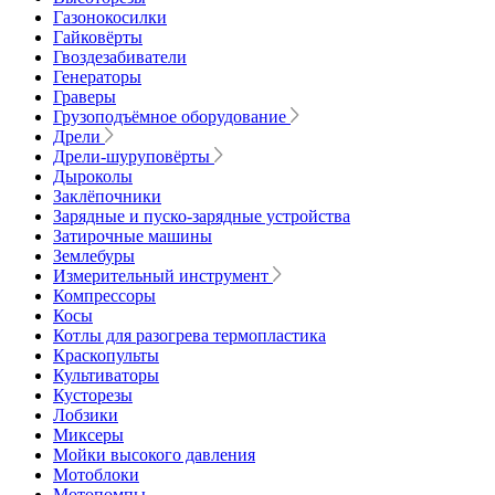
Газонокосилки
Гайковёрты
Гвоздезабиватели
Генераторы
Граверы
Грузоподъёмное оборудование
Дрели
Дрели-шуруповёрты
Дыроколы
Заклёпочники
Зарядные и пуско-зарядные устройства
Затирочные машины
Землебуры
Измерительный инструмент
Компрессоры
Косы
Котлы для разогрева термопластика
Краскопульты
Культиваторы
Кусторезы
Лобзики
Миксеры
Мойки высокого давления
Мотоблоки
Мотопомпы