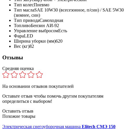
Тип колес
Пневмо
Тип масла
SAE 10W30 (всесезонное, п/син) / SAE 5W30
(зимнее, син)
Тип привода
Самоходная
Топливо
Бензин АИ-92
Управление выбросом
Есть
Фара
LED
Ширина уборки (мм)
620
Вес (кг)
82
Отзывы
Средняя оценка
На основании
отзывов покупателей
Оставьте отзыв чтобы помочь другим покупателям
определиться с выбором!
Оставить отзыв
Похожие товары
Электрическая снегоуборочная машина
Elitech СМЭ 150