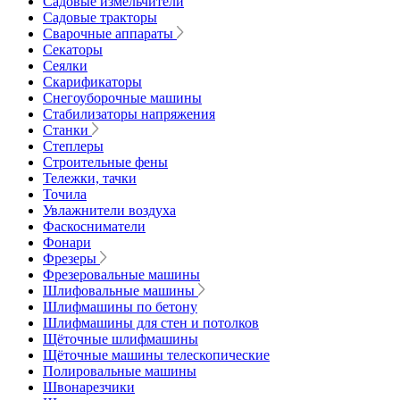
Садовые измельчители
Садовые тракторы
Сварочные аппараты
Секаторы
Сеялки
Скарификаторы
Снегоуборочные машины
Стабилизаторы напряжения
Станки
Степлеры
Строительные фены
Тележки, тачки
Точила
Увлажнители воздуха
Фаскосниматели
Фонари
Фрезеры
Фрезеровальные машины
Шлифовальные машины
Шлифмашины по бетону
Шлифмашины для стен и потолков
Щёточные шлифмашины
Щёточные машины телескопические
Полировальные машины
Швонарезчики