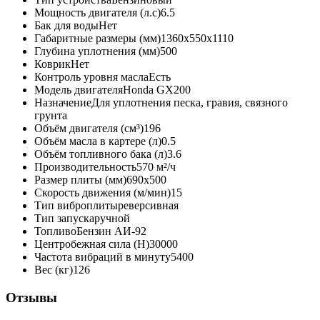
Мощность двигателя (л.с)
6.5
Бак для воды
Нет
Габаритные размеры (мм)
1360х550х1110
Глубина уплотнения (мм)
500
Коврик
Нет
Контроль уровня масла
Есть
Модель двигателя
Honda GX200
Назначение
Для уплотнения песка, гравия, связного
грунта
Объём двигателя (см³)
196
Объём масла в картере (л)
0.5
Объём топливного бака (л)
3.6
Производительность
570 м²/ч
Размер плиты (мм)
690х500
Скорость движения (м/мин)
15
Тип виброплиты
реверсивная
Тип запуска
ручной
Топливо
Бензин АИ-92
Центробежная сила (Н)
30000
Частота вибраций в минуту
5400
Вес (кг)
126
Отзывы