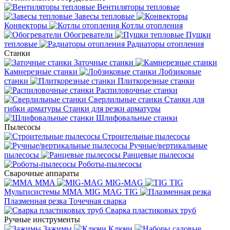
Вентиляторы тепловые
Завесы тепловые
Конвекторы
Котлы отопления
Обогреватели
Пушки
тепловые
Радиаторы отопления
Станки
Заточные станки
Камнерезные станки
Лобзиковые
станки
Плиткорезные станки
Распиловочные станки
Сверлильные станки
Станки для
гибки арматуры
Станки для резки арматуры
Шлифовальные станки
Пылесосы
Строительные пылесосы
Ручные/вертикальные
пылесосы
Ранцевые пылесосы
Роботы-пылесосы
Сварочные аппараты
MMA
MIG-MAG
TIG
Мультисистемы ММА MIG MAG TIG
Плазменная резка
Точечная сварка
Cварка пластиковых труб
Ручные инструменты
Зажимы
Ключи