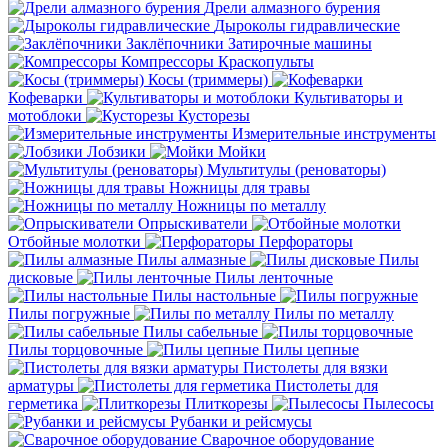
Дрели алмазного бурения
Дыроколы гидравлические
Заклёпочники
Затирочные машины
Компрессоры
Краскопульты
Косы (триммеры)
Кофеварки
Культиваторы и
мотоблоки
Кусторезы
Измерительные инструменты
Лобзики
Мойки
Мультитулы (реноваторы)
Ножницы для травы
Ножницы по металлу
Опрыскиватели
Отбойные молотки
Перфораторы
Пилы алмазные
Пилы
дисковые
Пилы ленточные
Пилы настольные
Пилы погружные
Пилы по металлу
Пилы сабельные
Пилы торцовочные
Пилы цепные
Пистолеты для вязки
арматуры
Пистолеты для
герметика
Плиткорезы
Пылесосы
Рубанки и рейсмусы
Сварочное оборудование