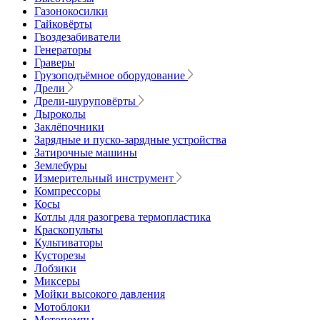
Газонокосилки
Гайковёрты
Гвоздезабиватели
Генераторы
Граверы
Грузоподъёмное оборудование
Дрели
Дрели-шуруповёрты
Дыроколы
Заклёпочники
Зарядные и пуско-зарядные устройства
Затирочные машины
Землебуры
Измерительный инструмент
Компрессоры
Косы
Котлы для разогрева термопластика
Краскопульты
Культиваторы
Кусторезы
Лобзики
Миксеры
Мойки высокого давления
Мотоблоки
Мотопомпы