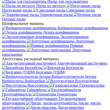
Пилы для гипсокартона
Пилы по металлу
Погружные пилы
Сабельные пилы
Торцовочные пилы
Цепные пилы
Шлифовальные машины
Вибрационные шлифмашины
Дельта шлифмашины
Эксцентриковые
шлифмашины
Ленточные
шлифмашины
Прямые
шлифмашины
Ленточные
напильники
Аксессуары, расходный материал
Аккумуляторный инструмент
Бензобуры
Бензорезы
Болгарки (УШМ)
Виброуплотнители бетона
Виброплиты
Виброрейки
Воздуходувки
Высоторезы
Газонокосилки
Гайковёрты
Гвоздезабиватели
Генераторы
Грузоподъёмное
оборудование
Дрели, дрели-
шуруповёрты
Дрели-миксеры