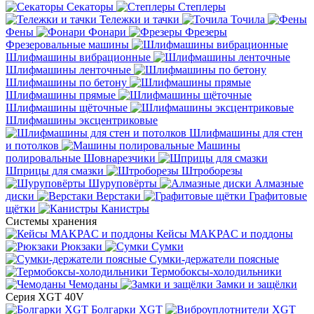
Секаторы
Степлеры
Тележки и тачки
Точила
Фены
Фонари
Фрезеры
Фрезеровальные машины
Шлифмашины вибрационные
Шлифмашины ленточные
Шлифмашины по бетону
Шлифмашины прямые
Шлифмашины щёточные
Шлифмашины эксцентриковые
Шлифмашины для стен
и потолков
Машины
полировальные
Шовнарезчики
Шприцы для смазки
Штроборезы
Шуруповёрты
Алмазные
диски
Верстаки
Графитовые
щётки
Канистры
Системы хранения
Кейсы MAKPAC и поддоны
Рюкзаки
Сумки
Сумки-держатели поясные
Термобоксы-холодильники
Чемоданы
Замки и защёлки
Серия XGT 40V
Болгарки XGT