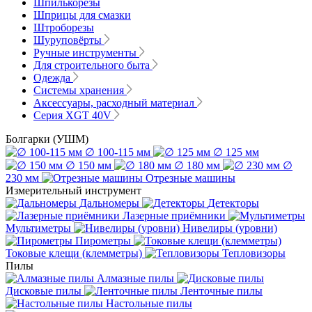
Шпилькорезы
Шприцы для смазки
Штроборезы
Шуруповёрты
Ручные инструменты
Для строительного быта
Одежда
Системы хранения
Аксессуары, расходный материал
Серия XGT 40V
Болгарки (УШМ)
∅ 100-115 мм
∅ 125 мм
∅ 150 мм
∅ 180 мм
∅
230 мм
Отрезные машины
Измерительный инструмент
Дальномеры
Детекторы
Лазерные приёмники
Мультиметры
Нивелиры (уровни)
Пирометры
Токовые клещи (клемметры)
Тепловизоры
Пилы
Алмазные пилы
Дисковые пилы
Ленточные пилы
Настольные пилы