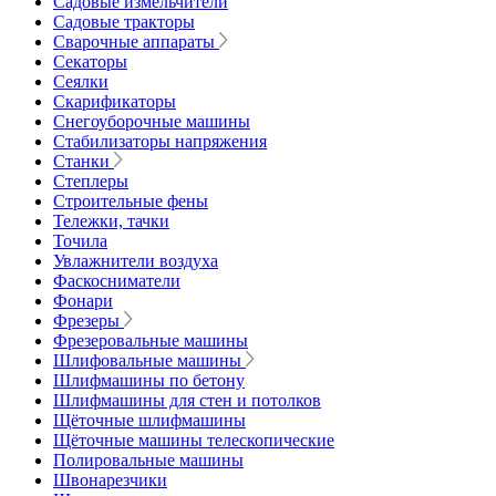
Садовые измельчители
Садовые тракторы
Сварочные аппараты
Секаторы
Сеялки
Скарификаторы
Снегоуборочные машины
Стабилизаторы напряжения
Станки
Степлеры
Строительные фены
Тележки, тачки
Точила
Увлажнители воздуха
Фаскосниматели
Фонари
Фрезеры
Фрезеровальные машины
Шлифовальные машины
Шлифмашины по бетону
Шлифмашины для стен и потолков
Щёточные шлифмашины
Щёточные машины телескопические
Полировальные машины
Швонарезчики