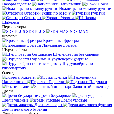
Наборы садовые
Напильники
Ножи
Ножницы по металлу ручные
Отвёртки
Рейки по бетону
Рулетки
Секаторы
Уровни
Шаблоны
Перфораторы
SDS-PLUS
SDS-MAX
Фрезеры
Кромочные фрезеры
Ламельные фрезеры
Шуруповёрты
Шуруповёрты безударные
Шуруповёрты ударные
Шуруповёрты по
гипсокартону
Одежда
Жилеты
Куртки
Наколенники
Перчатки
Подтяжки
Ремни
Защитный инвентарь
Дрели
Дрели безударные
Дрели ударные
Дрели угловые
Дрели-миксеры
Дрели алмазного бурения
Дрели-шуруповёрты