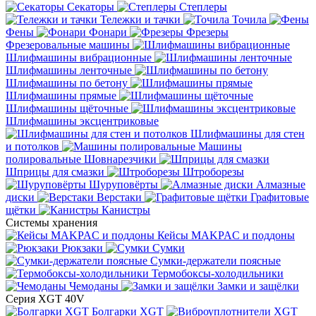
Секаторы
Степлеры
Тележки и тачки
Точила
Фены
Фонари
Фрезеры
Фрезеровальные машины
Шлифмашины вибрационные
Шлифмашины ленточные
Шлифмашины по бетону
Шлифмашины прямые
Шлифмашины щёточные
Шлифмашины эксцентриковые
Шлифмашины для стен
и потолков
Машины
полировальные
Шовнарезчики
Шприцы для смазки
Штроборезы
Шуруповёрты
Алмазные
диски
Верстаки
Графитовые
щётки
Канистры
Системы хранения
Кейсы MAKPAC и поддоны
Рюкзаки
Сумки
Сумки-держатели поясные
Термобоксы-холодильники
Чемоданы
Замки и защёлки
Серия XGT 40V
Болгарки XGT