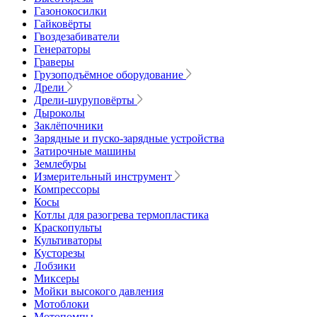
Газонокосилки
Гайковёрты
Гвоздезабиватели
Генераторы
Граверы
Грузоподъёмное оборудование
Дрели
Дрели-шуруповёрты
Дыроколы
Заклёпочники
Зарядные и пуско-зарядные устройства
Затирочные машины
Землебуры
Измерительный инструмент
Компрессоры
Косы
Котлы для разогрева термопластика
Краскопульты
Культиваторы
Кусторезы
Лобзики
Миксеры
Мойки высокого давления
Мотоблоки
Мотопомпы