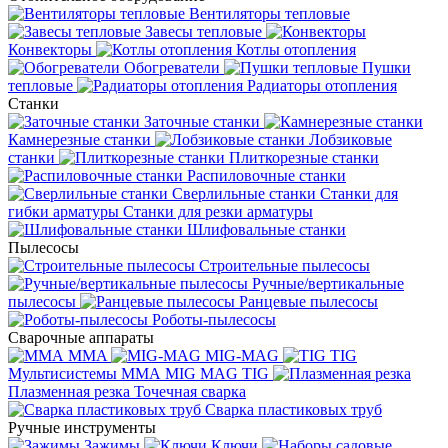
Вентиляторы тепловые
Завесы тепловые
Конвекторы
Котлы отопления
Обогреватели
Пушки
тепловые
Радиаторы отопления
Станки
Заточные станки
Камнерезные станки
Лобзиковые
станки
Плиткорезные станки
Распиловочные станки
Сверлильные станки
Станки для
гибки арматуры
Станки для резки арматуры
Шлифовальные станки
Пылесосы
Строительные пылесосы
Ручные/вертикальные
пылесосы
Ранцевые пылесосы
Роботы-пылесосы
Сварочные аппараты
MMA
MIG-MAG
TIG
Мультисистемы ММА MIG MAG TIG
Плазменная резка
Точечная сварка
Cварка пластиковых труб
Ручные инструменты
Зажимы
Ключи