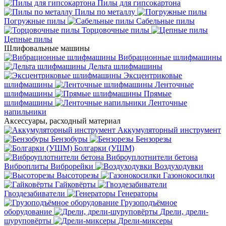
Пилы для гипсокартона
Пилы по металлу
Погружные пилы
Сабельные пилы
Торцовочные пилы
Цепные пилы
Шлифовальные машины
Вибрационные шлифмашины
Дельта шлифмашины
Эксцентриковые
шлифмашины
Ленточные
шлифмашины
Прямые
шлифмашины
Ленточные
напильники
Аксессуары, расходный материал
Аккумуляторный инструмент
Бензобуры
Бензорезы
Болгарки (УШМ)
Виброуплотнители бетона
Виброплиты
Виброрейки
Воздуходувки
Высоторезы
Газонокосилки
Гайковёрты
Гвоздезабиватели
Генераторы
Грузоподъёмное
оборудование
Дрели, дрели-
шуруповёрты
Дрели-миксеры