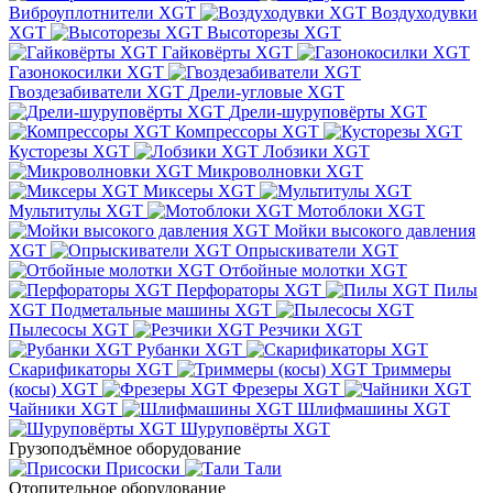
Виброуплотнители XGT
Воздуходувки
XGT
Высоторезы XGT
Гайковёрты XGT
Газонокосилки XGT
Гвоздезабиватели XGT
Дрели-угловые XGT
Дрели-шуруповёрты XGT
Компрессоры XGT
Кусторезы XGT
Лобзики XGT
Микроволновки XGT
Миксеры XGT
Мультитулы XGT
Мотоблоки XGT
Мойки высокого давления
XGT
Опрыскиватели XGT
Отбойные молотки XGT
Перфораторы XGT
Пилы
XGT
Подметальные машины XGT
Пылесосы XGT
Резчики XGT
Рубанки XGT
Скарификаторы XGT
Триммеры
(косы) XGT
Фрезеры XGT
Чайники XGT
Шлифмашины XGT
Шуруповёрты XGT
Грузоподъёмное оборудование
Присоски
Тали
Отопительное оборудование