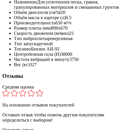
Назначение
Для уплотнения песка, гравия,
гранулированных материалов и смешанных грунтов
Объём двигателя (см³)
420
Объём масла в картере (л)
0.5
Производительность
650 м²/ч
Размер плиты (мм)
890x670
Скорость движения (м/мин)
21
Тип виброплиты
реверсивная
Тип запуска
ручной
Топливо
Бензин АИ-92
Центробежная сила (Н)
38000
Частота вибраций в минуту
3750
Вес (кг)
327
Отзывы
Средняя оценка
На основании
отзывов покупателей
Оставьте отзыв чтобы помочь другим покупателям
определиться с выбором!
Оставить отзыв