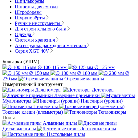
Шпилькорезы
Шприцы для смазки
Штроборезы
Шуруповёрты
Ручные инструменты
Для строительного быта
Одежда
Системы хранения
Аксессуары, расходный материал
Серия XGT 40V
Болгарки (УШМ)
∅ 100-115 мм
∅ 125 мм
∅ 150 мм
∅ 180 мм
∅
230 мм
Отрезные машины
Измерительный инструмент
Дальномеры
Детекторы
Лазерные приёмники
Мультиметры
Нивелиры (уровни)
Пирометры
Токовые клещи (клемметры)
Тепловизоры
Пилы
Алмазные пилы
Дисковые пилы
Ленточные пилы
Настольные пилы