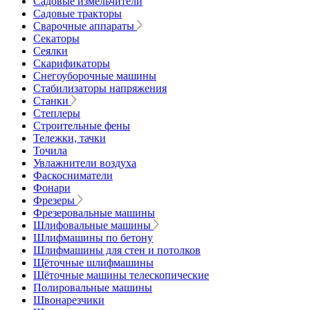
Садовые измельчители
Садовые тракторы
Сварочные аппараты
Секаторы
Сеялки
Скарификаторы
Снегоуборочные машины
Стабилизаторы напряжения
Станки
Степлеры
Строительные фены
Тележки, тачки
Точила
Увлажнители воздуха
Фаскосниматели
Фонари
Фрезеры
Фрезеровальные машины
Шлифовальные машины
Шлифмашины по бетону
Шлифмашины для стен и потолков
Щёточные шлифмашины
Щёточные машины телескопические
Полировальные машины
Швонарезчики