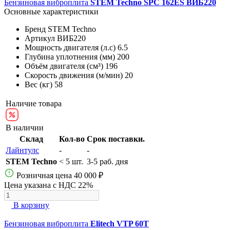
Бензиновая виброплита
STEM Techno SPC 162ES ВИБ220
Основные характеристики
Бренд
STEM Techno
Артикул
ВИБ220
Мощность двигателя (л.с)
6.5
Глубина уплотнения (мм)
200
Объём двигателя (см³)
196
Скорость движения (м/мин)
20
Вес (кг)
58
Наличие товара
В наличии
Склад
Кол-во
Срок поставки.
Лайнтулс
-
-
STEM Techno
< 5 шт.
3-5 раб. дня
Розничная цена
40 000 ₽
Цена указана с НДС 22%
В корзину
Бензиновая виброплита
Elitech VTP 60T