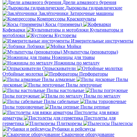
Дрели алмазного бурения
Дыроколы гидравлические
Заклёпочники
Затирочные машины
Компрессоры
Краскопульты
Косы (триммеры)
Кофеварки
Культиваторы и
мотоблоки
Кусторезы
Измерительные инструменты
Лобзики
Мойки
Мультитулы (реноваторы)
Ножницы для травы
Ножницы по металлу
Опрыскиватели
Отбойные молотки
Перфораторы
Пилы алмазные
Пилы
дисковые
Пилы ленточные
Пилы настольные
Пилы погружные
Пилы по металлу
Пилы сабельные
Пилы торцовочные
Пилы цепные
Пистолеты для вязки
арматуры
Пистолеты для
герметика
Плиткорезы
Пылесосы
Рубанки и рейсмусы
Сварочное оборудование