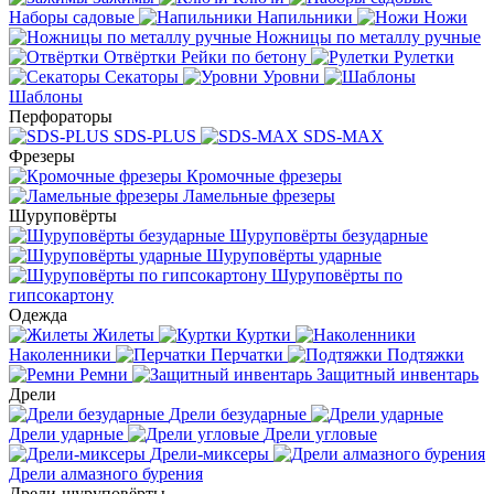
Наборы садовые
Напильники
Ножи
Ножницы по металлу ручные
Отвёртки
Рейки по бетону
Рулетки
Секаторы
Уровни
Шаблоны
Перфораторы
SDS-PLUS
SDS-MAX
Фрезеры
Кромочные фрезеры
Ламельные фрезеры
Шуруповёрты
Шуруповёрты безударные
Шуруповёрты ударные
Шуруповёрты по
гипсокартону
Одежда
Жилеты
Куртки
Наколенники
Перчатки
Подтяжки
Ремни
Защитный инвентарь
Дрели
Дрели безударные
Дрели ударные
Дрели угловые
Дрели-миксеры
Дрели алмазного бурения
Дрели-шуруповёрты