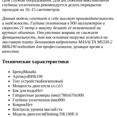
срок службы оборудования. Для достижения максимальной
глубины уплотнения рекомендуется делать перекрытие
проходов на 10–15 сантиметров.
Данная модель сочетает в себе высокую производительность
и надёжность. Глубина уплотнения в 900 миллиметров и
скорость 21 метр в минуту делают её незаменимой на
крупных объектах. Отсутствие коврика не снижает
функциональность, так как основная нагрузка ложится на
массивную плиту. Бензиновая виброплита MASALTA MS330-2
ВИБ190 подходит для профессионалов, ценящих время и
качество.
Технические характеристики
Бренд
Masalta
Артикул
ВИБ190
Тип устройства
Бензиновый
Мощность двигателя (л.с)
15
Бак для воды
Нет
Габаритные размеры (мм)
1780x670x900
Глубина уплотнения (мм)
900
Коврик
Нет
Контроль уровня масла
Есть
Модель двигателя
Dinking DK190F-S