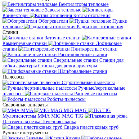
Вентиляторы тепловые
Завесы тепловые
Конвекторы
Котлы отопления
Обогреватели
Пушки
тепловые
Радиаторы отопления
Станки
Заточные станки
Камнерезные станки
Лобзиковые
станки
Плиткорезные станки
Распиловочные станки
Сверлильные станки
Станки для
гибки арматуры
Станки для резки арматуры
Шлифовальные станки
Пылесосы
Строительные пылесосы
Ручные/вертикальные
пылесосы
Ранцевые пылесосы
Роботы-пылесосы
Сварочные аппараты
MMA
MIG-MAG
TIG
Мультисистемы ММА MIG MAG TIG
Плазменная резка
Точечная сварка
Cварка пластиковых труб
Ручные инструменты
Зажимы
Ключи