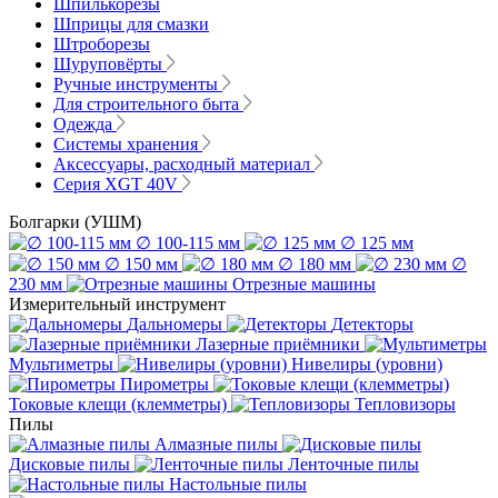
Шпилькорезы
Шприцы для смазки
Штроборезы
Шуруповёрты
Ручные инструменты
Для строительного быта
Одежда
Системы хранения
Аксессуары, расходный материал
Серия XGT 40V
Болгарки (УШМ)
∅ 100-115 мм
∅ 125 мм
∅ 150 мм
∅ 180 мм
∅
230 мм
Отрезные машины
Измерительный инструмент
Дальномеры
Детекторы
Лазерные приёмники
Мультиметры
Нивелиры (уровни)
Пирометры
Токовые клещи (клемметры)
Тепловизоры
Пилы
Алмазные пилы
Дисковые пилы
Ленточные пилы
Настольные пилы