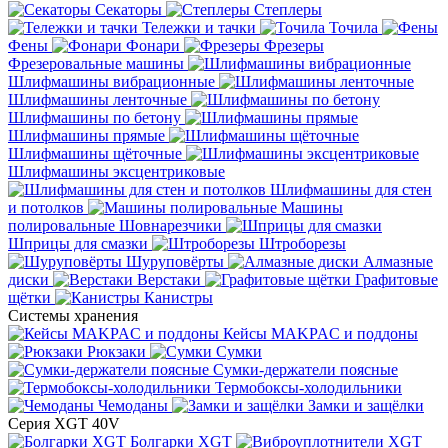
Секаторы
Степлеры
Тележки и тачки
Точила
Фены
Фонари
Фрезеры
Фрезеровальные машины
Шлифмашины вибрационные
Шлифмашины ленточные
Шлифмашины по бетону
Шлифмашины прямые
Шлифмашины щёточные
Шлифмашины эксцентриковые
Шлифмашины для стен
и потолков
Машины
полировальные
Шовнарезчики
Шприцы для смазки
Штроборезы
Шуруповёрты
Алмазные
диски
Верстаки
Графитовые
щётки
Канистры
Системы хранения
Кейсы MAKPAC и поддоны
Рюкзаки
Сумки
Сумки-держатели поясные
Термобоксы-холодильники
Чемоданы
Замки и защёлки
Серия XGT 40V
Болгарки XGT