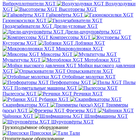
Виброуплотнители XGT
Воздуходувки
XGT
Высоторезы XGT
Гайковёрты XGT
Газонокосилки XGT
Гвоздезабиватели XGT
Дрели-угловые XGT
Дрели-шуруповёрты XGT
Компрессоры XGT
Кусторезы XGT
Лобзики XGT
Микроволновки XGT
Миксеры XGT
Мультитулы XGT
Мотоблоки XGT
Мойки высокого давления
XGT
Опрыскиватели XGT
Отбойные молотки XGT
Перфораторы XGT
Пилы
XGT
Подметальные машины XGT
Пылесосы XGT
Резчики XGT
Рубанки XGT
Скарификаторы XGT
Триммеры
(косы) XGT
Фрезеры XGT
Чайники XGT
Шлифмашины XGT
Шуруповёрты XGT
Грузоподъёмное оборудование
Присоски
Тали
Отопительное оборудование