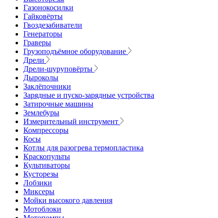
Газонокосилки
Гайковёрты
Гвоздезабиватели
Генераторы
Граверы
Грузоподъёмное оборудование
Дрели
Дрели-шуруповёрты
Дыроколы
Заклёпочники
Зарядные и пуско-зарядные устройства
Затирочные машины
Землебуры
Измерительный инструмент
Компрессоры
Косы
Котлы для разогрева термопластика
Краскопульты
Культиваторы
Кусторезы
Лобзики
Миксеры
Мойки высокого давления
Мотоблоки
Мотопомпы