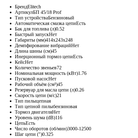
Бренд
Elitech
Артикул
БП 45/18 Prof
Тип устройства
Бензиновый
Автоматическая смазка цепи
Есть
Бак для топлива (л)
0.52
Быстрый запуск
Нет
Габариты (мм)
414x243x248
Демпфирование вибраций
Нет
Длина шины (см)
45
Инерционный тормоз цепи
Есть
Кейс
Нет
Количество звеньев
72
Номинальная мощность (кВт)
1.76
Пусковой насос
Нет
Рабочий объём (см³)
45
Резервуар для масла цепи (л)
0.26
Скорость цепи (м/с)
21
Тип пилы
цепная
Тип цепной пилы
бензиновая
Тормоз двигателя
Нет
Уровень шума (dB)
116
Цепь
Есть
Число оборотов (об/мин)
3000-12500
Шаг цепи (")
0.325