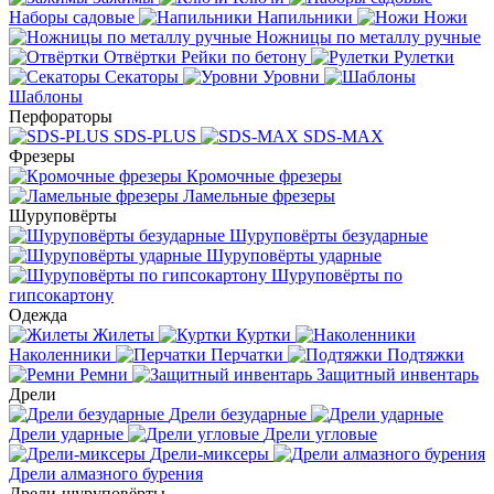
Наборы садовые
Напильники
Ножи
Ножницы по металлу ручные
Отвёртки
Рейки по бетону
Рулетки
Секаторы
Уровни
Шаблоны
Перфораторы
SDS-PLUS
SDS-MAX
Фрезеры
Кромочные фрезеры
Ламельные фрезеры
Шуруповёрты
Шуруповёрты безударные
Шуруповёрты ударные
Шуруповёрты по
гипсокартону
Одежда
Жилеты
Куртки
Наколенники
Перчатки
Подтяжки
Ремни
Защитный инвентарь
Дрели
Дрели безударные
Дрели ударные
Дрели угловые
Дрели-миксеры
Дрели алмазного бурения
Дрели-шуруповёрты