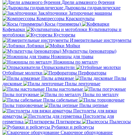
Дрели алмазного бурения
Дыроколы гидравлические
Заклёпочники
Затирочные машины
Компрессоры
Краскопульты
Косы (триммеры)
Кофеварки
Культиваторы и
мотоблоки
Кусторезы
Измерительные инструменты
Лобзики
Мойки
Мультитулы (реноваторы)
Ножницы для травы
Ножницы по металлу
Опрыскиватели
Отбойные молотки
Перфораторы
Пилы алмазные
Пилы
дисковые
Пилы ленточные
Пилы настольные
Пилы погружные
Пилы по металлу
Пилы сабельные
Пилы торцовочные
Пилы цепные
Пистолеты для вязки
арматуры
Пистолеты для
герметика
Плиткорезы
Пылесосы
Рубанки и рейсмусы
Сварочное оборудование