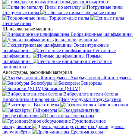
Пилы для гипсокартона
Пилы по металлу
Погружные пилы
Сабельные пилы
Торцовочные пилы
Цепные пилы
Шлифовальные машины
Вибрационные шлифмашины
Дельта шлифмашины
Эксцентриковые
шлифмашины
Ленточные
шлифмашины
Прямые
шлифмашины
Ленточные
напильники
Аксессуары, расходный материал
Аккумуляторный инструмент
Бензобуры
Бензорезы
Болгарки (УШМ)
Виброуплотнители бетона
Виброплиты
Виброрейки
Воздуходувки
Высоторезы
Газонокосилки
Гайковёрты
Гвоздезабиватели
Генераторы
Грузоподъёмное
оборудование
Дрели, дрели-
шуруповёрты
Дрели-миксеры