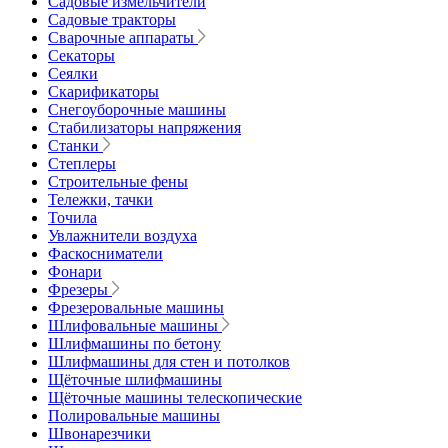
Садовые измельчители
Садовые тракторы
Сварочные аппараты
Секаторы
Сеялки
Скарификаторы
Снегоуборочные машины
Стабилизаторы напряжения
Станки
Степлеры
Строительные фены
Тележки, тачки
Точила
Увлажнители воздуха
Фаскосниматели
Фонари
Фрезеры
Фрезеровальные машины
Шлифовальные машины
Шлифмашины по бетону
Шлифмашины для стен и потолков
Щёточные шлифмашины
Щёточные машины телескопические
Полировальные машины
Швонарезчики