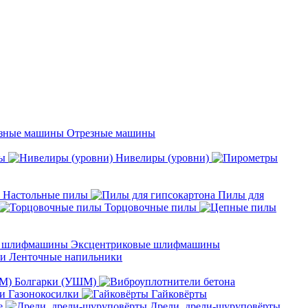
Отрезные машины
ы
Нивелиры (уровни)
Настольные пилы
Пилы для
Торцовочные пилы
Эксцентриковые шлифмашины
Ленточные напильники
Болгарки (УШМ)
Газонокосилки
Гайковёрты
е
Дрели, дрели-шуруповёрты