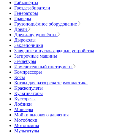
Гайковёрты
Гвоздезабиватели
Генераторы
Граверы
Грузоподъёмное оборудование
Дрели
Дрели-шуруповёрты
Дыроколы
Заклёпочники
Зарядные и пуско-зарядные устройства
Затирочные машины
Землебуры
Измерительный инструмент
Компрессоры
Косы
Котлы для разогрева термопластика
Краскопульты
Культиваторы
Кусторезы
Лобзики
Миксеры
Мойки высокого давления
Мотоблоки
Мотопомпы
Мультитулы