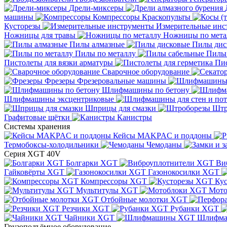
Дрели-миксеры
машины
Компрессоры
Краскопульты
Кусторезы
Измерительные инс
Ножницы для травы
Ножницы по мета
Пилы алмазные
Пилы дис
Пилы по металлу
Пилы
Пистолеты для вязки арматуры
Пис
Сварочное оборудование
Фрезеры
Фрезеровальные машины
Шлифмашины по бетону
Шлифмашины эксцентриковые
Шприцы для смазки
Штр
Графитовые щётки
Канистры
Системы хранения
Кейсы MAKPAC и поддоны
Термобоксы-холодильники
Чемоданы
Серия XGT 40V
Болгарки XGT
Ви
Гайковёрты XGT
Газонокосилки XGT
Компрессоры XGT
Ку
Мультитулы XGT
Мото
Отбойные молотки XGT
Резчики XGT
Рубанки XGT
Чайники XGT
Шлифм
Грузоподъёмное оборудование