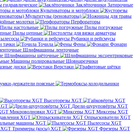
 гидравлические
Заклёпочники
Затирочные
Культиваторы и мотоблоки
Мультитулы (реноваторы)
бойные молотки
Перфораторы
Пилы настольные
Пилы погружные
Пилы цепные
ылесосы
Рубанки и рейсмусы
и тачки
Точила
Фены
Фонари
Шлифмашины ленточные
Шлифмашины щёточные
Машины полировальные
Шовнарезчики
азные диски
Верстаки
умки-держатели поясные
Высоторезы XGT
XGT
Дрели-шуруповёрты XGT
Микроволновки XGT
Миксеры XGT
давления XGT
Опрыскиватели XGT
альные машины XGT
Пылесосы XGT
Триммеры (косы) XGT
Фрезеры XGT