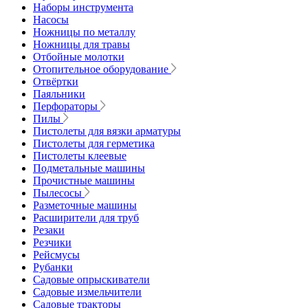
Наборы инструмента
Насосы
Ножницы по металлу
Ножницы для травы
Отбойные молотки
Отопительное оборудование
Отвёртки
Паяльники
Перфораторы
Пилы
Пистолеты для вязки арматуры
Пистолеты для герметика
Пистолеты клеевые
Подметальные машины
Прочистные машины
Пылесосы
Разметочные машины
Расширители для труб
Резаки
Резчики
Рейсмусы
Рубанки
Садовые опрыскиватели
Садовые измельчители
Садовые тракторы