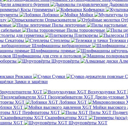
Дрели алмазного бурения
Дыроколы
Косы (триммеры)
Кофеварки
трументы
Лобзики
Мойки
ллу
Опрыскиватели
От
ковые
Пилы ленточные
 сабельные
Пилы торцовочные
толеты для герметика
Плиткорезы
П
Секаторы
Степлеры
Тележки 
Шлифмашины вибрационные
Шлифмашины прямые
Шлифмашины для стен и потолков
оборезы
Шуруповёрты
Алм
Рюкзаки
Сумки
С
Замки и защёлки
броуплотнители XGT
Воздуходувки XGT
Гвоздезабиватели XGT
Дрели-угловые 
сторезы XGT
Лобзики XGT
блоки XGT
Мойки высокого 
Перфораторы XGT
Пилы XGT
Подмет
Скарификаторы XGT
ашины XGT
Шуруповёрты XGT