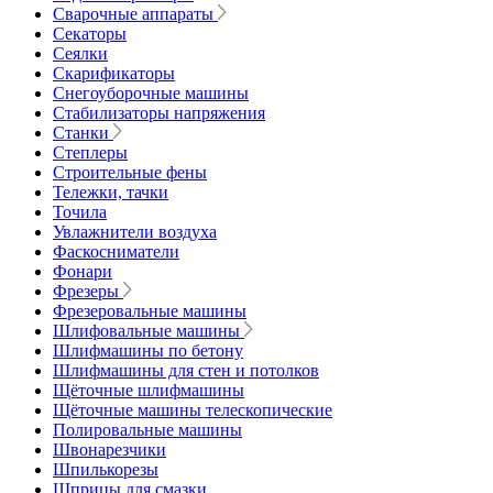
Сварочные аппараты
Секаторы
Сеялки
Скарификаторы
Снегоуборочные машины
Стабилизаторы напряжения
Станки
Степлеры
Строительные фены
Тележки, тачки
Точила
Увлажнители воздуха
Фаскосниматели
Фонари
Фрезеры
Фрезеровальные машины
Шлифовальные машины
Шлифмашины по бетону
Шлифмашины для стен и потолков
Щёточные шлифмашины
Щёточные машины телескопические
Полировальные машины
Швонарезчики
Шпилькорезы
Шприцы для смазки