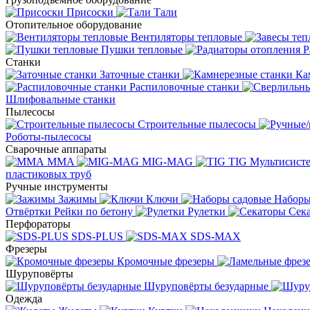
Присоски
Тали
Отопительное оборудование
Вентиляторы тепловые
Пушки тепловые
Р
Станки
Заточные станки
Ка
Распиловочные станки
Шлифовальные станки
Пылесосы
Строительные пылесосы
Роботы-пылесосы
Сварочные аппараты
MMA
MIG-MAG
TIG
Мультисис
пластиковых труб
Ручные инструменты
Зажимы
Ключи
Наборы
Отвёртки
Рейки по бетону
Рулетки
Сек
Перфораторы
SDS-PLUS
SDS-MAX
Фрезеры
Кромочные фрезеры
Шуруповёрты
Шуруповёрты безударные
Одежда