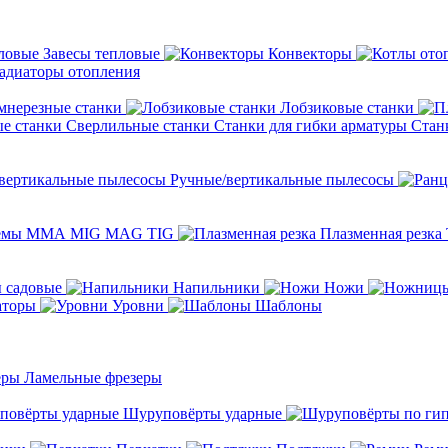
Завесы тепловые
Конвекторы
адиаторы отопления
мнерезные станки
Лобзиковые станки
Сверлильные станки
Станки для гибки арматуры
Стан
Ручные/вертикальные пылесосы
темы ММА MIG MAG TIG
Плазменная резка
 садовые
Напильники
Ножи
аторы
Уровни
Шаблоны
Ламельные фрезеры
Шуруповёрты ударные