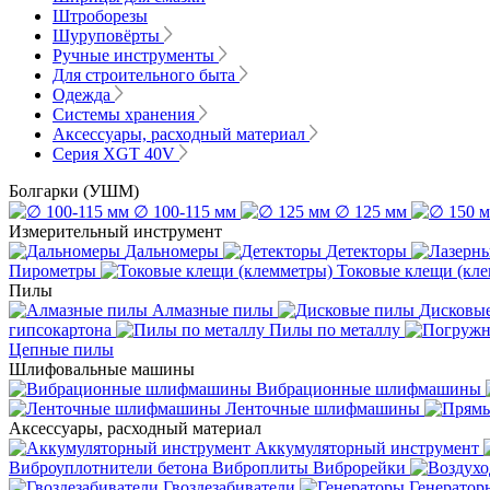
Штроборезы
Шуруповёрты
Ручные инструменты
Для строительного быта
Одежда
Системы хранения
Аксессуары, расходный материал
Серия XGT 40V
Болгарки (УШМ)
∅ 100-115 мм
∅ 125 мм
Измерительный инструмент
Дальномеры
Детекторы
Пирометры
Токовые клещи (кл
Пилы
Алмазные пилы
Дисковы
гипсокартона
Пилы по металлу
Цепные пилы
Шлифовальные машины
Вибрационные шлифмашины
Ленточные шлифмашины
Аксессуары, расходный материал
Аккумуляторный инструмент
Виброуплотнители бетона
Виброплиты
Виброрейки
Гвоздезабиватели
Генератор