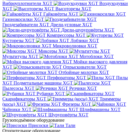
Виброуплотнители XGT
Воздуходувки
XGT
Высоторезы XGT
Гайковёрты XGT
Газонокосилки XGT
Гвоздезабиватели XGT
Дрели-угловые XGT
Дрели-шуруповёрты XGT
Компрессоры XGT
Кусторезы XGT
Лобзики XGT
Микроволновки XGT
Миксеры XGT
Мультитулы XGT
Мотоблоки XGT
Мойки высокого давления
XGT
Опрыскиватели XGT
Отбойные молотки XGT
Перфораторы XGT
Пилы
XGT
Подметальные машины XGT
Пылесосы XGT
Резчики XGT
Рубанки XGT
Скарификаторы XGT
Триммеры
(косы) XGT
Фрезеры XGT
Чайники XGT
Шлифмашины XGT
Шуруповёрты XGT
Грузоподъёмное оборудование
Присоски
Тали
Отопительное оборудование