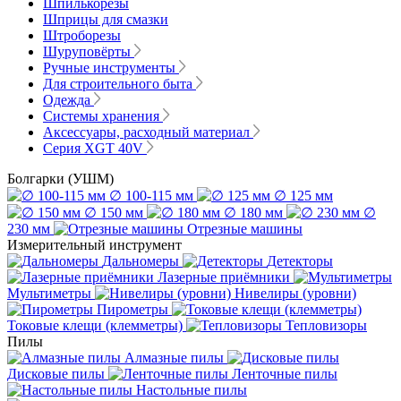
Шпилькорезы
Шприцы для смазки
Штроборезы
Шуруповёрты
Ручные инструменты
Для строительного быта
Одежда
Системы хранения
Аксессуары, расходный материал
Серия XGT 40V
Болгарки (УШМ)
∅ 100-115 мм
∅ 125 мм
∅ 150 мм
∅ 180 мм
∅
230 мм
Отрезные машины
Измерительный инструмент
Дальномеры
Детекторы
Лазерные приёмники
Мультиметры
Нивелиры (уровни)
Пирометры
Токовые клещи (клемметры)
Тепловизоры
Пилы
Алмазные пилы
Дисковые пилы
Ленточные пилы
Настольные пилы