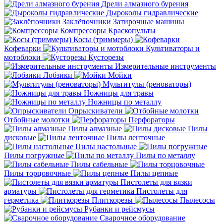
Дрели алмазного бурения
Дыроколы гидравлические
Заклёпочники
Затирочные машины
Компрессоры
Краскопульты
Косы (триммеры)
Кофеварки
Культиваторы и
мотоблоки
Кусторезы
Измерительные инструменты
Лобзики
Мойки
Мультитулы (реноваторы)
Ножницы для травы
Ножницы по металлу
Опрыскиватели
Отбойные молотки
Перфораторы
Пилы алмазные
Пилы
дисковые
Пилы ленточные
Пилы настольные
Пилы погружные
Пилы по металлу
Пилы сабельные
Пилы торцовочные
Пилы цепные
Пистолеты для вязки
арматуры
Пистолеты для
герметика
Плиткорезы
Пылесосы
Рубанки и рейсмусы
Сварочное оборудование