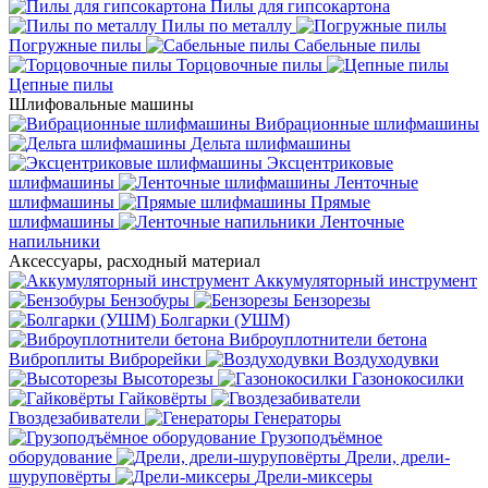
Пилы для гипсокартона
Пилы по металлу
Погружные пилы
Сабельные пилы
Торцовочные пилы
Цепные пилы
Шлифовальные машины
Вибрационные шлифмашины
Дельта шлифмашины
Эксцентриковые
шлифмашины
Ленточные
шлифмашины
Прямые
шлифмашины
Ленточные
напильники
Аксессуары, расходный материал
Аккумуляторный инструмент
Бензобуры
Бензорезы
Болгарки (УШМ)
Виброуплотнители бетона
Виброплиты
Виброрейки
Воздуходувки
Высоторезы
Газонокосилки
Гайковёрты
Гвоздезабиватели
Генераторы
Грузоподъёмное
оборудование
Дрели, дрели-
шуруповёрты
Дрели-миксеры