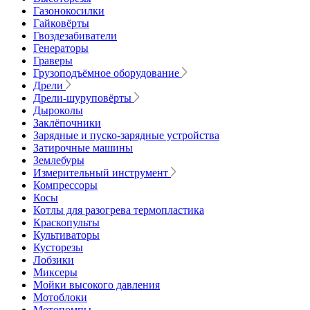
Газонокосилки
Гайковёрты
Гвоздезабиватели
Генераторы
Граверы
Грузоподъёмное оборудование
Дрели
Дрели-шуруповёрты
Дыроколы
Заклёпочники
Зарядные и пуско-зарядные устройства
Затирочные машины
Землебуры
Измерительный инструмент
Компрессоры
Косы
Котлы для разогрева термопластика
Краскопульты
Культиваторы
Кусторезы
Лобзики
Миксеры
Мойки высокого давления
Мотоблоки
Мотопомпы