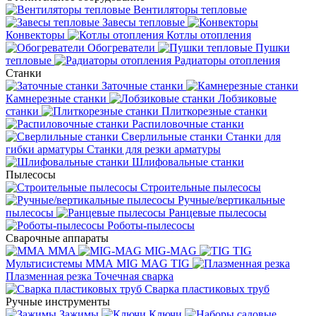
Вентиляторы тепловые
Завесы тепловые
Конвекторы
Котлы отопления
Обогреватели
Пушки
тепловые
Радиаторы отопления
Станки
Заточные станки
Камнерезные станки
Лобзиковые
станки
Плиткорезные станки
Распиловочные станки
Сверлильные станки
Станки для
гибки арматуры
Станки для резки арматуры
Шлифовальные станки
Пылесосы
Строительные пылесосы
Ручные/вертикальные
пылесосы
Ранцевые пылесосы
Роботы-пылесосы
Сварочные аппараты
MMA
MIG-MAG
TIG
Мультисистемы ММА MIG MAG TIG
Плазменная резка
Точечная сварка
Cварка пластиковых труб
Ручные инструменты
Зажимы
Ключи