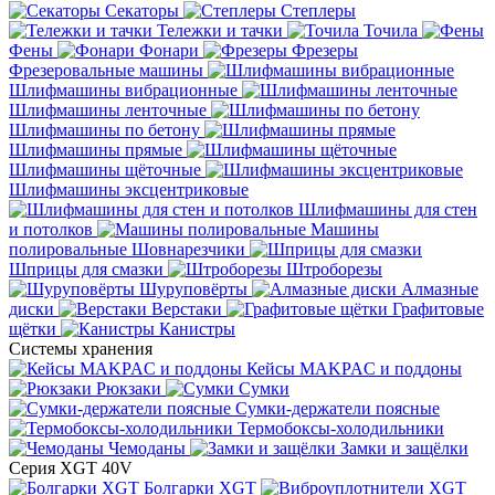
Секаторы
Степлеры
Тележки и тачки
Точила
Фены
Фонари
Фрезеры
Фрезеровальные машины
Шлифмашины вибрационные
Шлифмашины ленточные
Шлифмашины по бетону
Шлифмашины прямые
Шлифмашины щёточные
Шлифмашины эксцентриковые
Шлифмашины для стен
и потолков
Машины
полировальные
Шовнарезчики
Шприцы для смазки
Штроборезы
Шуруповёрты
Алмазные
диски
Верстаки
Графитовые
щётки
Канистры
Системы хранения
Кейсы MAKPAC и поддоны
Рюкзаки
Сумки
Сумки-держатели поясные
Термобоксы-холодильники
Чемоданы
Замки и защёлки
Серия XGT 40V
Болгарки XGT