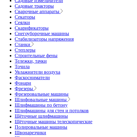
Садовые измельчители
Садовые тракторы
Сварочные аппараты
Секаторы
Сеялки
Скарификаторы
Снегоуборочные машины
Стабилизаторы напряжения
Станки
Степлеры
Строительные фены
Тележки, тачки
Точила
Увлажнители воздуха
Фаскосниматели
Фонари
Фрезеры
Фрезеровальные машины
Шлифовальные машины
Шлифмашины по бетону
Шлифмашины для стен и потолков
Щёточные шлифмашины
Щёточные машины телескопические
Полировальные машины
Швонарезчики