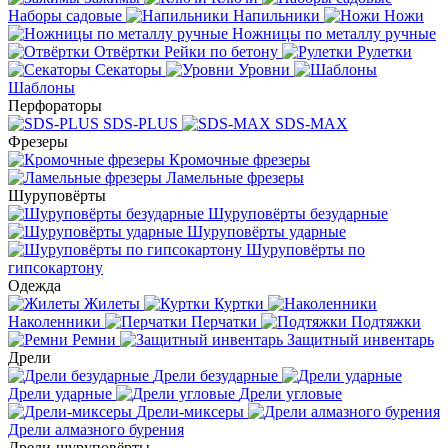
Наборы садовые
Напильники
Ножи
Ножницы по металлу ручные
Отвёртки
Рейки по бетону
Рулетки
Секаторы
Уровни
Шаблоны
Перфораторы
SDS-PLUS
SDS-MAX
Фрезеры
Кромочные фрезеры
Ламельные фрезеры
Шуруповёрты
Шуруповёрты безударные
Шуруповёрты ударные
Шуруповёрты по
гипсокартону
Одежда
Жилеты
Куртки
Наколенники
Перчатки
Подтяжки
Ремни
Защитный инвентарь
Дрели
Дрели безударные
Дрели ударные
Дрели угловые
Дрели-миксеры
Дрели алмазного бурения
Дрели-шуруповёрты