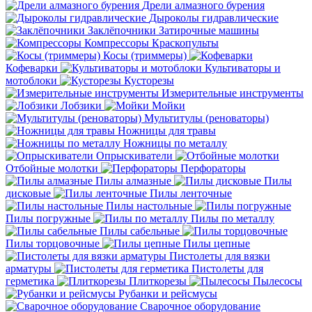
Дрели алмазного бурения
Дыроколы гидравлические
Заклёпочники
Затирочные машины
Компрессоры
Краскопульты
Косы (триммеры)
Кофеварки
Культиваторы и
мотоблоки
Кусторезы
Измерительные инструменты
Лобзики
Мойки
Мультитулы (реноваторы)
Ножницы для травы
Ножницы по металлу
Опрыскиватели
Отбойные молотки
Перфораторы
Пилы алмазные
Пилы
дисковые
Пилы ленточные
Пилы настольные
Пилы погружные
Пилы по металлу
Пилы сабельные
Пилы торцовочные
Пилы цепные
Пистолеты для вязки
арматуры
Пистолеты для
герметика
Плиткорезы
Пылесосы
Рубанки и рейсмусы
Сварочное оборудование