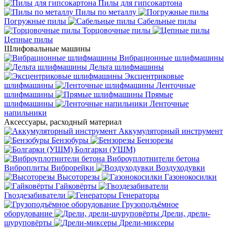
Пилы для гипсокартона
Пилы по металлу
Погружные пилы
Сабельные пилы
Торцовочные пилы
Цепные пилы
Шлифовальные машины
Вибрационные шлифмашины
Дельта шлифмашины
Эксцентриковые
шлифмашины
Ленточные
шлифмашины
Прямые
шлифмашины
Ленточные
напильники
Аксессуары, расходный материал
Аккумуляторный инструмент
Бензобуры
Бензорезы
Болгарки (УШМ)
Виброуплотнители бетона
Виброплиты
Виброрейки
Воздуходувки
Высоторезы
Газонокосилки
Гайковёрты
Гвоздезабиватели
Генераторы
Грузоподъёмное
оборудование
Дрели, дрели-
шуруповёрты
Дрели-миксеры