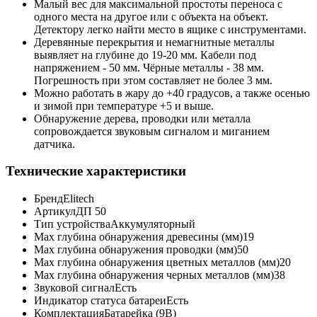
Малый вес для максимальной простоты переноса с
одного места на другое или с объекта на объект.
Детектору легко найти место в ящике с инструментами.
Деревянные перекрытия и немагнитные металлы
выявляет на глубине до 19-20 мм. Кабели под
напряжением - 50 мм. Чёрные металлы - 38 мм.
Погрешность при этом составляет не более 3 мм.
Можно работать в жару до +40 градусов, а также осенью
и зимой при температуре +5 и выше.
Обнаружение дерева, проводки или металла
сопровождается звуковым сигналом и миганием
датчика.
Технические характеристики
Бренд
Elitech
Артикул
ДП 50
Тип устройства
Аккумуляторный
Max глубина обнаружения древесины (мм)
19
Max глубина обнаружения проводки (мм)
50
Max глубина обнаружения цветных металлов (мм)
20
Max глубина обнаружения черных металлов (мм)
38
Звуковой сигнал
Есть
Индикатор статуса батареи
Есть
Комплектация
Батарейка (9В)