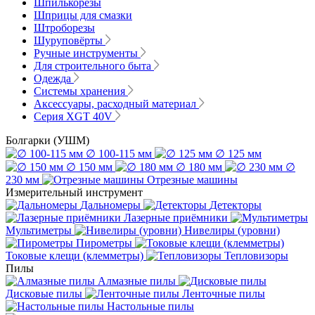
Шпилькорезы
Шприцы для смазки
Штроборезы
Шуруповёрты
Ручные инструменты
Для строительного быта
Одежда
Системы хранения
Аксессуары, расходный материал
Серия XGT 40V
Болгарки (УШМ)
∅ 100-115 мм
∅ 125 мм
∅ 150 мм
∅ 180 мм
∅
230 мм
Отрезные машины
Измерительный инструмент
Дальномеры
Детекторы
Лазерные приёмники
Мультиметры
Нивелиры (уровни)
Пирометры
Токовые клещи (клемметры)
Тепловизоры
Пилы
Алмазные пилы
Дисковые пилы
Ленточные пилы
Настольные пилы