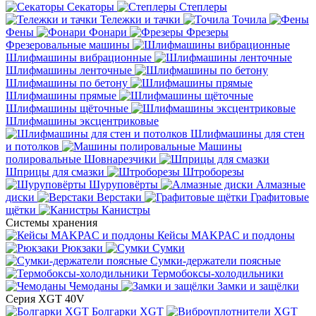
Секаторы
Степлеры
Тележки и тачки
Точила
Фены
Фонари
Фрезеры
Фрезеровальные машины
Шлифмашины вибрационные
Шлифмашины ленточные
Шлифмашины по бетону
Шлифмашины прямые
Шлифмашины щёточные
Шлифмашины эксцентриковые
Шлифмашины для стен
и потолков
Машины
полировальные
Шовнарезчики
Шприцы для смазки
Штроборезы
Шуруповёрты
Алмазные
диски
Верстаки
Графитовые
щётки
Канистры
Системы хранения
Кейсы MAKPAC и поддоны
Рюкзаки
Сумки
Сумки-держатели поясные
Термобоксы-холодильники
Чемоданы
Замки и защёлки
Серия XGT 40V
Болгарки XGT