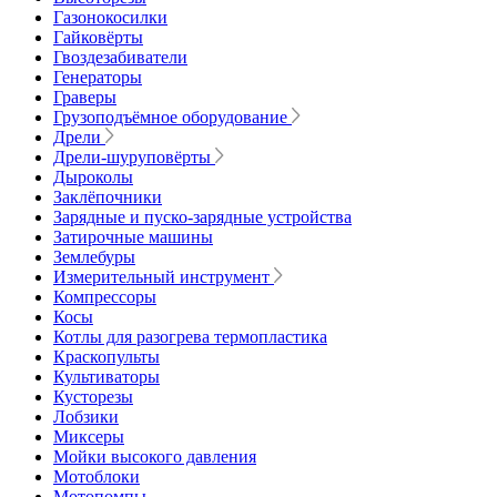
Газонокосилки
Гайковёрты
Гвоздезабиватели
Генераторы
Граверы
Грузоподъёмное оборудование
Дрели
Дрели-шуруповёрты
Дыроколы
Заклёпочники
Зарядные и пуско-зарядные устройства
Затирочные машины
Землебуры
Измерительный инструмент
Компрессоры
Косы
Котлы для разогрева термопластика
Краскопульты
Культиваторы
Кусторезы
Лобзики
Миксеры
Мойки высокого давления
Мотоблоки
Мотопомпы