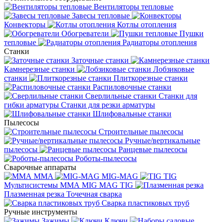
Вентиляторы тепловые
Завесы тепловые
Конвекторы
Котлы отопления
Обогреватели
Пушки
тепловые
Радиаторы отопления
Станки
Заточные станки
Камнерезные станки
Лобзиковые
станки
Плиткорезные станки
Распиловочные станки
Сверлильные станки
Станки для
гибки арматуры
Станки для резки арматуры
Шлифовальные станки
Пылесосы
Строительные пылесосы
Ручные/вертикальные
пылесосы
Ранцевые пылесосы
Роботы-пылесосы
Сварочные аппараты
MMA
MIG-MAG
TIG
Мультисистемы ММА MIG MAG TIG
Плазменная резка
Точечная сварка
Cварка пластиковых труб
Ручные инструменты
Зажимы
Ключи