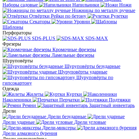
Наборы садовые
Напильники
Ножи
Ножницы по металлу ручные
Отвёртки
Рейки по бетону
Рулетки
Секаторы
Уровни
Шаблоны
Перфораторы
SDS-PLUS
SDS-MAX
Фрезеры
Кромочные фрезеры
Ламельные фрезеры
Шуруповёрты
Шуруповёрты безударные
Шуруповёрты ударные
Шуруповёрты по
гипсокартону
Одежда
Жилеты
Куртки
Наколенники
Перчатки
Подтяжки
Ремни
Защитный инвентарь
Дрели
Дрели безударные
Дрели ударные
Дрели угловые
Дрели-миксеры
Дрели алмазного бурения
Дрели-шуруповёрты