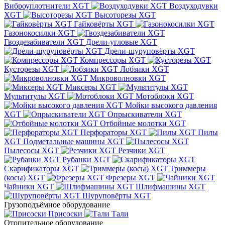
Виброуплотнители XGT
Воздуходувки
XGT
Высоторезы XGT
Гайковёрты XGT
Газонокосилки XGT
Гвоздезабиватели XGT
Дрели-угловые XGT
Дрели-шуруповёрты XGT
Компрессоры XGT
Кусторезы XGT
Лобзики XGT
Микроволновки XGT
Миксеры XGT
Мультитулы XGT
Мотоблоки XGT
Мойки высокого давления
XGT
Опрыскиватели XGT
Отбойные молотки XGT
Перфораторы XGT
Пилы
XGT
Подметальные машины XGT
Пылесосы XGT
Резчики XGT
Рубанки XGT
Скарификаторы XGT
Триммеры
(косы) XGT
Фрезеры XGT
Чайники XGT
Шлифмашины XGT
Шуруповёрты XGT
Грузоподъёмное оборудование
Присоски
Тали
Отопительное оборудование