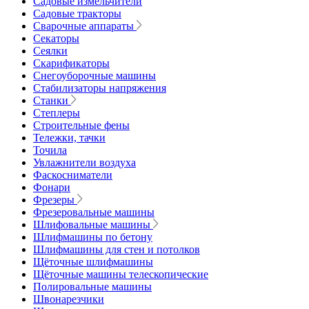
Садовые измельчители
Садовые тракторы
Сварочные аппараты
Секаторы
Сеялки
Скарификаторы
Снегоуборочные машины
Стабилизаторы напряжения
Станки
Степлеры
Строительные фены
Тележки, тачки
Точила
Увлажнители воздуха
Фаскосниматели
Фонари
Фрезеры
Фрезеровальные машины
Шлифовальные машины
Шлифмашины по бетону
Шлифмашины для стен и потолков
Щёточные шлифмашины
Щёточные машины телескопические
Полировальные машины
Швонарезчики