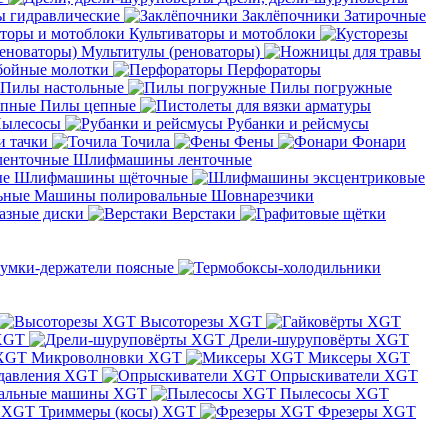
 гидравлические
Заклёпочники
Затирочные
Культиваторы и мотоблоки
Мультитулы (реноваторы)
бойные молотки
Перфораторы
Пилы настольные
Пилы погружные
Пилы цепные
ылесосы
Рубанки и рейсмусы
и тачки
Точила
Фены
Фонари
Шлифмашины ленточные
Шлифмашины щёточные
Машины полировальные
Шовнарезчики
азные диски
Верстаки
умки-держатели поясные
Высоторезы XGT
XGT
Дрели-шуруповёрты XGT
Микроволновки XGT
Миксеры XGT
давления XGT
Опрыскиватели XGT
альные машины XGT
Пылесосы XGT
Триммеры (косы) XGT
Фрезеры XGT