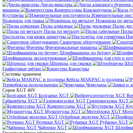
Дрели-миксеры
машины
Компрессоры
Краскопульты
Кусторезы
Измерительные инс
Ножницы для травы
Ножницы по мета
Пилы алмазные
Пилы дис
Пилы по металлу
Пилы
Пистолеты для вязки арматуры
Пис
Сварочное оборудование
Фрезеры
Фрезеровальные машины
Шлифмашины по бетону
Шлифмашины эксцентриковые
Шприцы для смазки
Штр
Графитовые щётки
Канистры
Системы хранения
Кейсы MAKPAC и поддоны
Термобоксы-холодильники
Чемоданы
Серия XGT 40V
Болгарки XGT
Ви
Гайковёрты XGT
Газонокосилки XGT
Компрессоры XGT
Ку
Мультитулы XGT
Мото
Отбойные молотки XGT
Резчики XGT
Рубанки XGT
Чайники XGT
Шлифм
Грузоподъёмное оборудование