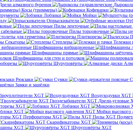
Дрели алмазного бурения
Дыроколы
Косы (триммеры)
Кофеварки
трументы
Лобзики
Мойки
ллу
Опрыскиватели
От
ковые
Пилы ленточные
 сабельные
Пилы торцовочные
толеты для герметика
Плиткорезы
П
Секаторы
Степлеры
Тележки 
Шлифмашины вибрационные
Шлифмашины прямые
Шлифмашины для стен и потолков
оборезы
Шуруповёрты
Алм
Рюкзаки
Сумки
С
Замки и защёлки
броуплотнители XGT
Воздуходувки XGT
Гвоздезабиватели XGT
Дрели-угловые 
сторезы XGT
Лобзики XGT
блоки XGT
Мойки высокого 
Перфораторы XGT
Пилы XGT
Подмет
Скарификаторы XGT
ашины XGT
Шуруповёрты XGT