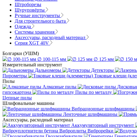
Штроборезы
Шуруповёрты
Ручные инструменты
Для строительного быта
Одежда
Системы хранения
Аксессуары, расходный материал
Серия XGT 40V
Болгарки (УШМ)
∅ 100-115 мм
∅ 125 мм
Измерительный инструмент
Дальномеры
Детекторы
Пирометры
Токовые клещи (кл
Пилы
Алмазные пилы
Дисковы
гипсокартона
Пилы по металлу
Цепные пилы
Шлифовальные машины
Вибрационные шлифмашины
Ленточные шлифмашины
Аксессуары, расходный материал
Аккумуляторный инструмент
Виброуплотнители бетона
Виброплиты
Виброрейки
Гвоздезабиватели
Генератор