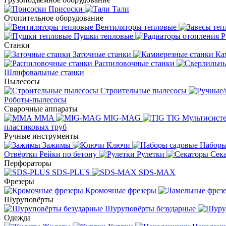
Присоски
Тали
Отопительное оборудование
Вентиляторы тепловые
Пушки тепловые
Р
Станки
Заточные станки
Ка
Распиловочные станки
Шлифовальные станки
Пылесосы
Строительные пылесосы
Роботы-пылесосы
Сварочные аппараты
MMA
MIG-MAG
TIG
Мультисис
пластиковых труб
Ручные инструменты
Зажимы
Ключи
Наборы
Отвёртки
Рейки по бетону
Рулетки
Сек
Перфораторы
SDS-PLUS
SDS-MAX
Фрезеры
Кромочные фрезеры
Шуруповёрты
Шуруповёрты безударные
Одежда