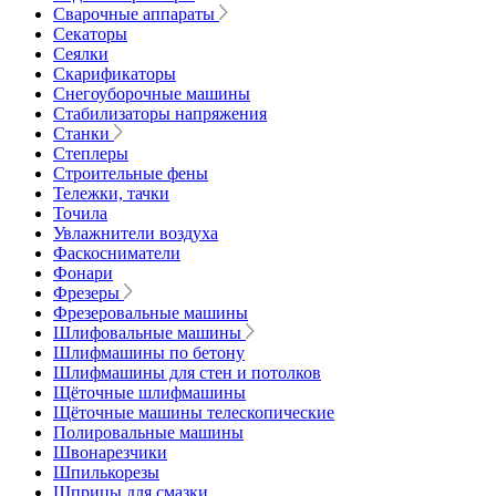
Сварочные аппараты
Секаторы
Сеялки
Скарификаторы
Снегоуборочные машины
Стабилизаторы напряжения
Станки
Степлеры
Строительные фены
Тележки, тачки
Точила
Увлажнители воздуха
Фаскосниматели
Фонари
Фрезеры
Фрезеровальные машины
Шлифовальные машины
Шлифмашины по бетону
Шлифмашины для стен и потолков
Щёточные шлифмашины
Щёточные машины телескопические
Полировальные машины
Швонарезчики
Шпилькорезы
Шприцы для смазки