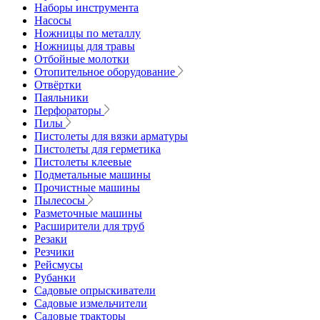
Наборы инструмента
Насосы
Ножницы по металлу
Ножницы для травы
Отбойные молотки
Отопительное оборудование
Отвёртки
Паяльники
Перфораторы
Пилы
Пистолеты для вязки арматуры
Пистолеты для герметика
Пистолеты клеевые
Подметальные машины
Прочистные машины
Пылесосы
Разметочные машины
Расширители для труб
Резаки
Резчики
Рейсмусы
Рубанки
Садовые опрыскиватели
Садовые измельчители
Садовые тракторы