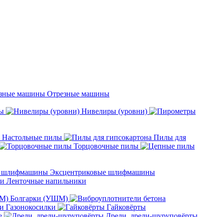
Отрезные машины
ы
Нивелиры (уровни)
Настольные пилы
Пилы для
Торцовочные пилы
Эксцентриковые шлифмашины
Ленточные напильники
Болгарки (УШМ)
Газонокосилки
Гайковёрты
е
Дрели, дрели-шуруповёрты