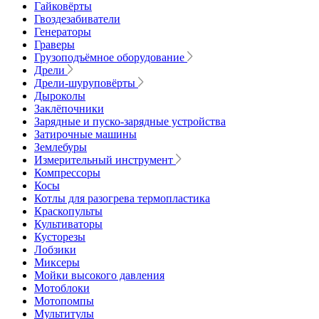
Гайковёрты
Гвоздезабиватели
Генераторы
Граверы
Грузоподъёмное оборудование
Дрели
Дрели-шуруповёрты
Дыроколы
Заклёпочники
Зарядные и пуско-зарядные устройства
Затирочные машины
Землебуры
Измерительный инструмент
Компрессоры
Косы
Котлы для разогрева термопластика
Краскопульты
Культиваторы
Кусторезы
Лобзики
Миксеры
Мойки высокого давления
Мотоблоки
Мотопомпы
Мультитулы