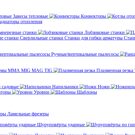
Завесы тепловые
Конвекторы
адиаторы отопления
мнерезные станки
Лобзиковые станки
Сверлильные станки
Станки для гибки арматуры
Стан
Ручные/вертикальные пылесосы
темы ММА MIG MAG TIG
Плазменная резка
 садовые
Напильники
Ножи
аторы
Уровни
Шаблоны
Ламельные фрезеры
Шуруповёрты ударные