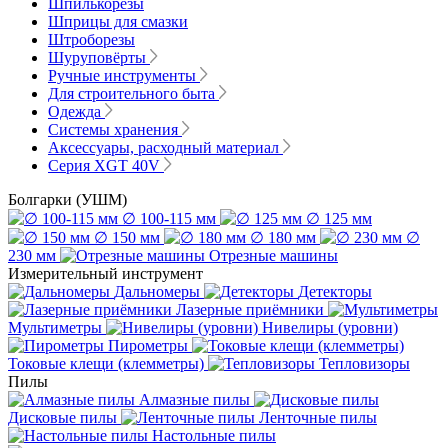
Шпилькорезы
Шприцы для смазки
Штроборезы
Шуруповёрты
Ручные инструменты
Для строительного быта
Одежда
Системы хранения
Аксессуары, расходный материал
Серия XGT 40V
Болгарки (УШМ)
∅ 100-115 мм
∅ 125 мм
∅ 150 мм
∅ 180 мм
∅
230 мм
Отрезные машины
Измерительный инструмент
Дальномеры
Детекторы
Лазерные приёмники
Мультиметры
Нивелиры (уровни)
Пирометры
Токовые клещи (клемметры)
Тепловизоры
Пилы
Алмазные пилы
Дисковые пилы
Ленточные пилы
Настольные пилы