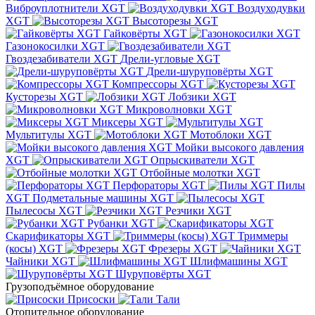
Виброуплотнители XGT
Воздуходувки
XGT
Высоторезы XGT
Гайковёрты XGT
Газонокосилки XGT
Гвоздезабиватели XGT
Дрели-угловые XGT
Дрели-шуруповёрты XGT
Компрессоры XGT
Кусторезы XGT
Лобзики XGT
Микроволновки XGT
Миксеры XGT
Мультитулы XGT
Мотоблоки XGT
Мойки высокого давления
XGT
Опрыскиватели XGT
Отбойные молотки XGT
Перфораторы XGT
Пилы
XGT
Подметальные машины XGT
Пылесосы XGT
Резчики XGT
Рубанки XGT
Скарификаторы XGT
Триммеры
(косы) XGT
Фрезеры XGT
Чайники XGT
Шлифмашины XGT
Шуруповёрты XGT
Грузоподъёмное оборудование
Присоски
Тали
Отопительное оборудование