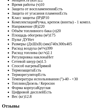
Мощность (кВт)
22
Время работы (ч)
10
Защита от воспламенения
Есть
Защита от угасания пламени
Есть
Класс защиты (IP)
IP10
Комплектация
Ручка, крепеж (винты) - 1 компл.
Напряжение (В)
220
Объём топливного бака (л)
20
Площадь обогрева (м²)
175
Пульт ДУ
Нет
Размеры (ДxШxВ) (мм)
740x300x405
Расход воздуха (м³/ч)
399
Расход топлива (кг/ч)
2.1
Регулировка наклона
Нет
Сетевой шнур (м)
1.5
Способ нагрева
Прямой
Термозащита
Есть
Терморегулятор
Есть
Температура использования (°)
-40 - +30
Топливо
Дизель / Керосин
Форма корпуса
Круглая
Цифровой дисплей
Есть
Вес (кг)
12.8
Отзывы