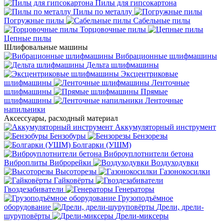
Пилы для гипсокартона
Пилы по металлу
Погружные пилы
Сабельные пилы
Торцовочные пилы
Цепные пилы
Шлифовальные машины
Вибрационные шлифмашины
Дельта шлифмашины
Эксцентриковые
шлифмашины
Ленточные
шлифмашины
Прямые
шлифмашины
Ленточные
напильники
Аксессуары, расходный материал
Аккумуляторный инструмент
Бензобуры
Бензорезы
Болгарки (УШМ)
Виброуплотнители бетона
Виброплиты
Виброрейки
Воздуходувки
Высоторезы
Газонокосилки
Гайковёрты
Гвоздезабиватели
Генераторы
Грузоподъёмное
оборудование
Дрели, дрели-
шуруповёрты
Дрели-миксеры