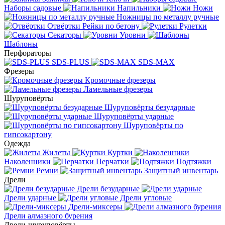
Наборы садовые
Напильники
Ножи
Ножницы по металлу ручные
Отвёртки
Рейки по бетону
Рулетки
Секаторы
Уровни
Шаблоны
Перфораторы
SDS-PLUS
SDS-MAX
Фрезеры
Кромочные фрезеры
Ламельные фрезеры
Шуруповёрты
Шуруповёрты безударные
Шуруповёрты ударные
Шуруповёрты по
гипсокартону
Одежда
Жилеты
Куртки
Наколенники
Перчатки
Подтяжки
Ремни
Защитный инвентарь
Дрели
Дрели безударные
Дрели ударные
Дрели угловые
Дрели-миксеры
Дрели алмазного бурения
Дрели-шуруповёрты