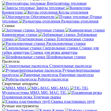
Вентиляторы тепловые
Завесы тепловые
Конвекторы
Котлы отопления
Обогреватели
Пушки
тепловые
Радиаторы отопления
Станки
Заточные станки
Камнерезные станки
Лобзиковые
станки
Плиткорезные станки
Распиловочные станки
Сверлильные станки
Станки для
гибки арматуры
Станки для резки арматуры
Шлифовальные станки
Пылесосы
Строительные пылесосы
Ручные/вертикальные
пылесосы
Ранцевые пылесосы
Роботы-пылесосы
Сварочные аппараты
MMA
MIG-MAG
TIG
Мультисистемы ММА MIG MAG TIG
Плазменная резка
Точечная сварка
Cварка пластиковых труб
Ручные инструменты
Зажимы
Ключи