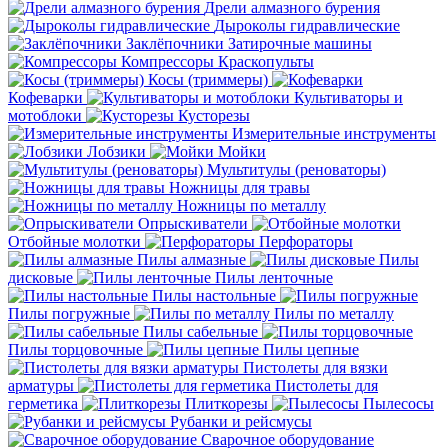
Дрели алмазного бурения
Дыроколы гидравлические
Заклёпочники
Затирочные машины
Компрессоры
Краскопульты
Косы (триммеры)
Кофеварки
Культиваторы и
мотоблоки
Кусторезы
Измерительные инструменты
Лобзики
Мойки
Мультитулы (реноваторы)
Ножницы для травы
Ножницы по металлу
Опрыскиватели
Отбойные молотки
Перфораторы
Пилы алмазные
Пилы
дисковые
Пилы ленточные
Пилы настольные
Пилы погружные
Пилы по металлу
Пилы сабельные
Пилы торцовочные
Пилы цепные
Пистолеты для вязки
арматуры
Пистолеты для
герметика
Плиткорезы
Пылесосы
Рубанки и рейсмусы
Сварочное оборудование