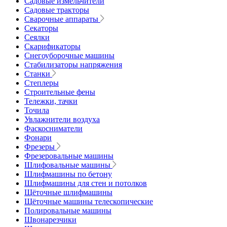
Садовые измельчители
Садовые тракторы
Сварочные аппараты
Секаторы
Сеялки
Скарификаторы
Снегоуборочные машины
Стабилизаторы напряжения
Станки
Степлеры
Строительные фены
Тележки, тачки
Точила
Увлажнители воздуха
Фаскосниматели
Фонари
Фрезеры
Фрезеровальные машины
Шлифовальные машины
Шлифмашины по бетону
Шлифмашины для стен и потолков
Щёточные шлифмашины
Щёточные машины телескопические
Полировальные машины
Швонарезчики