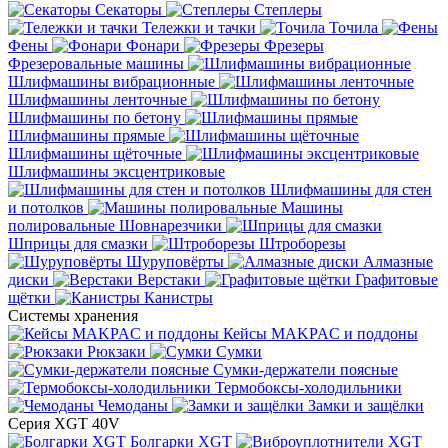
Секаторы
Степлеры
Тележки и тачки
Точила
Фены
Фонари
Фрезеры
Фрезеровальные машины
Шлифмашины вибрационные
Шлифмашины ленточные
Шлифмашины по бетону
Шлифмашины прямые
Шлифмашины щёточные
Шлифмашины эксцентриковые
Шлифмашины для стен
и потолков
Машины
полировальные
Шовнарезчики
Шприцы для смазки
Штроборезы
Шуруповёрты
Алмазные
диски
Верстаки
Графитовые
щётки
Канистры
Системы хранения
Кейсы MAKPAC и поддоны
Рюкзаки
Сумки
Сумки-держатели поясные
Термобоксы-холодильники
Чемоданы
Замки и защёлки
Серия XGT 40V
Болгарки XGT