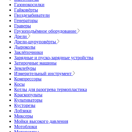
Газонокосилки
Гайковёрты
Гвоздезабиватели
Генераторы
Граверы
Грузоподъёмное оборудование
Дрели
Дрели-шуруповёрты
Дыроколы
Заклёпочники
Зарядные и пуско-зарядные устройства
Затирочные машины
Землебуры
Измерительный инструмент
Компрессоры
Косы
Котлы для разогрева термопластика
Краскопульты
Культиваторы
Кусторезы
Лобзики
Миксеры
Мойки высокого давления
Мотоблоки
Мотопомпы