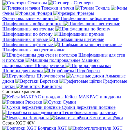
Секаторы
Степлеры
Тележки и тачки
Точила
Фены
Фонари
Фрезеры
Фрезеровальные машины
Шлифмашины вибрационные
Шлифмашины ленточные
Шлифмашины по бетону
Шлифмашины прямые
Шлифмашины щёточные
Шлифмашины эксцентриковые
Шлифмашины для стен
и потолков
Машины
полировальные
Шовнарезчики
Шприцы для смазки
Штроборезы
Шуруповёрты
Алмазные
диски
Верстаки
Графитовые
щётки
Канистры
Системы хранения
Кейсы MAKPAC и поддоны
Рюкзаки
Сумки
Сумки-держатели поясные
Термобоксы-холодильники
Чемоданы
Замки и защёлки
Серия XGT 40V
Болгарки XGT