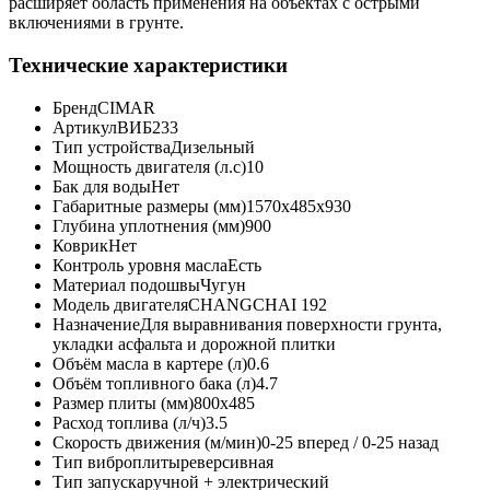
расширяет область применения на объектах с острыми
включениями в грунте.
Технические характеристики
Бренд
CIMAR
Артикул
ВИБ233
Тип устройства
Дизельный
Мощность двигателя (л.с)
10
Бак для воды
Нет
Габаритные размеры (мм)
1570х485х930
Глубина уплотнения (мм)
900
Коврик
Нет
Контроль уровня масла
Есть
Материал подошвы
Чугун
Модель двигателя
CHANGCHAI 192
Назначение
Для выравнивания поверхности грунта,
укладки асфальта и дорожной плитки
Объём масла в картере (л)
0.6
Объём топливного бака (л)
4.7
Размер плиты (мм)
800х485
Расход топлива (л/ч)
3.5
Скорость движения (м/мин)
0-25 вперед / 0-25 назад
Тип виброплиты
реверсивная
Тип запуска
ручной + электрический