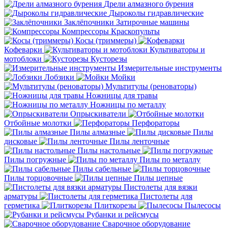
Дрели алмазного бурения
Дыроколы гидравлические
Заклёпочники
Затирочные машины
Компрессоры
Краскопульты
Косы (триммеры)
Кофеварки
Культиваторы и
мотоблоки
Кусторезы
Измерительные инструменты
Лобзики
Мойки
Мультитулы (реноваторы)
Ножницы для травы
Ножницы по металлу
Опрыскиватели
Отбойные молотки
Перфораторы
Пилы алмазные
Пилы
дисковые
Пилы ленточные
Пилы настольные
Пилы погружные
Пилы по металлу
Пилы сабельные
Пилы торцовочные
Пилы цепные
Пистолеты для вязки
арматуры
Пистолеты для
герметика
Плиткорезы
Пылесосы
Рубанки и рейсмусы
Сварочное оборудование