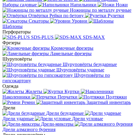
Наборы садовые
Напильники
Ножи
Ножницы по металлу ручные
Отвёртки
Рейки по бетону
Рулетки
Секаторы
Уровни
Шаблоны
Перфораторы
SDS-PLUS
SDS-MAX
Фрезеры
Кромочные фрезеры
Ламельные фрезеры
Шуруповёрты
Шуруповёрты безударные
Шуруповёрты ударные
Шуруповёрты по
гипсокартону
Одежда
Жилеты
Куртки
Наколенники
Перчатки
Подтяжки
Ремни
Защитный инвентарь
Дрели
Дрели безударные
Дрели ударные
Дрели угловые
Дрели-миксеры
Дрели алмазного бурения
Дрели-шуруповёрты