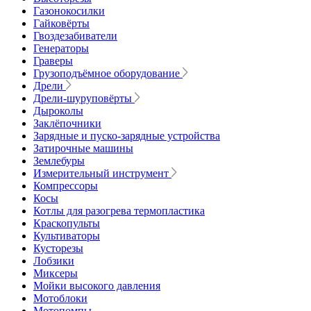
Газонокосилки
Гайковёрты
Гвоздезабиватели
Генераторы
Граверы
Грузоподъёмное оборудование
Дрели
Дрели-шуруповёрты
Дыроколы
Заклёпочники
Зарядные и пуско-зарядные устройства
Затирочные машины
Землебуры
Измерительный инструмент
Компрессоры
Косы
Котлы для разогрева термопластика
Краскопульты
Культиваторы
Кусторезы
Лобзики
Миксеры
Мойки высокого давления
Мотоблоки
Мотопомпы