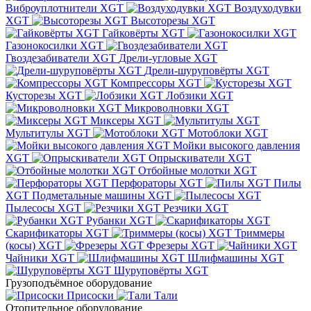
Виброуплотнители XGT
Воздуходувки
XGT
Высоторезы XGT
Гайковёрты XGT
Газонокосилки XGT
Гвоздезабиватели XGT
Дрели-угловые XGT
Дрели-шуруповёрты XGT
Компрессоры XGT
Кусторезы XGT
Лобзики XGT
Микроволновки XGT
Миксеры XGT
Мультитулы XGT
Мотоблоки XGT
Мойки высокого давления
XGT
Опрыскиватели XGT
Отбойные молотки XGT
Перфораторы XGT
Пилы
XGT
Подметальные машины XGT
Пылесосы XGT
Резчики XGT
Рубанки XGT
Скарификаторы XGT
Триммеры
(косы) XGT
Фрезеры XGT
Чайники XGT
Шлифмашины XGT
Шуруповёрты XGT
Грузоподъёмное оборудование
Присоски
Тали
Отопительное оборудование