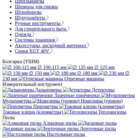
Шпилькорезы
Шприцы для смазки
Штроборезы
Шуруповёрты
Ручные инструменты
Для строительного быта
Одежда
Системы хранения
Аксессуары, расходный материал
Серия XGT 40V
Болгарки (УШМ)
∅ 100-115 мм
∅ 125 мм
∅ 150 мм
∅ 180 мм
∅
230 мм
Отрезные машины
Измерительный инструмент
Дальномеры
Детекторы
Лазерные приёмники
Мультиметры
Нивелиры (уровни)
Пирометры
Токовые клещи (клемметры)
Тепловизоры
Пилы
Алмазные пилы
Дисковые пилы
Ленточные пилы
Настольные пилы