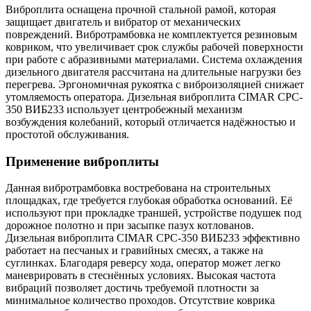
Виброплита оснащена прочной стальной рамой, которая
защищает двигатель и вибратор от механических
повреждений. Вибротрамбовка не комплектуется резиновым
ковриком, что увеличивает срок службы рабочей поверхности
при работе с абразивными материалами. Система охлаждения
дизельного двигателя рассчитана на длительные нагрузки без
перегрева. Эргономичная рукоятка с виброизоляцией снижает
утомляемость оператора. Дизельная виброплита CIMAR CPC-
350 ВИБ233 использует центробежный механизм
возбуждения колебаний, который отличается надёжностью и
простотой обслуживания.
Применение виброплиты
Данная вибротрамбовка востребована на строительных
площадках, где требуется глубокая обработка оснований. Её
используют при прокладке траншей, устройстве подушек под
дорожное полотно и при засыпке пазух котлованов.
Дизельная виброплита CIMAR CPC-350 ВИБ233 эффективно
работает на песчаных и гравийных смесях, а также на
суглинках. Благодаря реверсу хода, оператор может легко
маневрировать в стеснённых условиях. Высокая частота
вибраций позволяет достичь требуемой плотности за
минимальное количество проходов. Отсутствие коврика