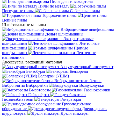
Пилы для гипсокартона
Пилы по металлу
Погружные пилы
Сабельные пилы
Торцовочные пилы
Цепные пилы
Шлифовальные машины
Вибрационные шлифмашины
Дельта шлифмашины
Эксцентриковые
шлифмашины
Ленточные
шлифмашины
Прямые
шлифмашины
Ленточные
напильники
Аксессуары, расходный материал
Аккумуляторный инструмент
Бензобуры
Бензорезы
Болгарки (УШМ)
Виброуплотнители бетона
Виброплиты
Виброрейки
Воздуходувки
Высоторезы
Газонокосилки
Гайковёрты
Гвоздезабиватели
Генераторы
Грузоподъёмное
оборудование
Дрели, дрели-
шуруповёрты
Дрели-миксеры