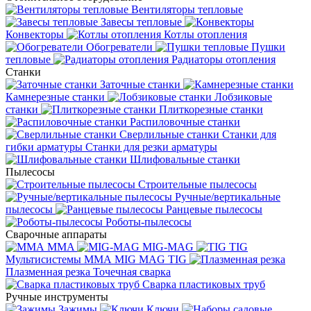
Вентиляторы тепловые
Завесы тепловые
Конвекторы
Котлы отопления
Обогреватели
Пушки
тепловые
Радиаторы отопления
Станки
Заточные станки
Камнерезные станки
Лобзиковые
станки
Плиткорезные станки
Распиловочные станки
Сверлильные станки
Станки для
гибки арматуры
Станки для резки арматуры
Шлифовальные станки
Пылесосы
Строительные пылесосы
Ручные/вертикальные
пылесосы
Ранцевые пылесосы
Роботы-пылесосы
Сварочные аппараты
MMA
MIG-MAG
TIG
Мультисистемы ММА MIG MAG TIG
Плазменная резка
Точечная сварка
Cварка пластиковых труб
Ручные инструменты
Зажимы
Ключи