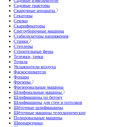
Садовые измельчители
Садовые тракторы
Сварочные аппараты
Секаторы
Сеялки
Скарификаторы
Снегоуборочные машины
Стабилизаторы напряжения
Станки
Степлеры
Строительные фены
Тележки, тачки
Точила
Увлажнители воздуха
Фаскосниматели
Фонари
Фрезеры
Фрезеровальные машины
Шлифовальные машины
Шлифмашины по бетону
Шлифмашины для стен и потолков
Щёточные шлифмашины
Щёточные машины телескопические
Полировальные машины
Швонарезчики