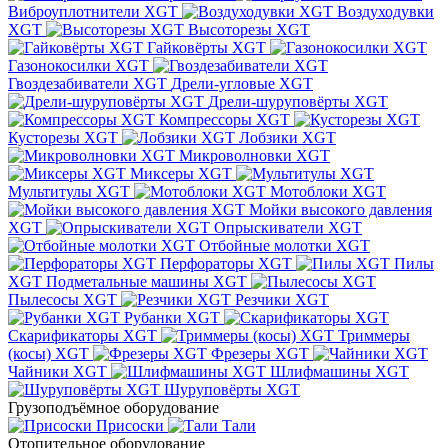
Виброуплотнители XGT
Воздуходувки
XGT
Высоторезы XGT
Гайковёрты XGT
Газонокосилки XGT
Гвоздезабиватели XGT
Дрели-угловые XGT
Дрели-шуруповёрты XGT
Компрессоры XGT
Кусторезы XGT
Лобзики XGT
Микроволновки XGT
Миксеры XGT
Мультитулы XGT
Мотоблоки XGT
Мойки высокого давления
XGT
Опрыскиватели XGT
Отбойные молотки XGT
Перфораторы XGT
Пилы
XGT
Подметальные машины XGT
Пылесосы XGT
Резчики XGT
Рубанки XGT
Скарификаторы XGT
Триммеры
(косы) XGT
Фрезеры XGT
Чайники XGT
Шлифмашины XGT
Шуруповёрты XGT
Грузоподъёмное оборудование
Присоски
Тали
Отопительное оборудование