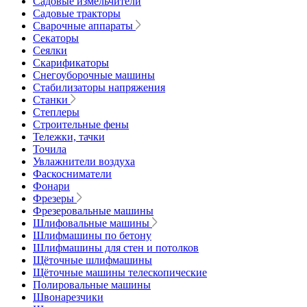
Садовые измельчители
Садовые тракторы
Сварочные аппараты
Секаторы
Сеялки
Скарификаторы
Снегоуборочные машины
Стабилизаторы напряжения
Станки
Степлеры
Строительные фены
Тележки, тачки
Точила
Увлажнители воздуха
Фаскосниматели
Фонари
Фрезеры
Фрезеровальные машины
Шлифовальные машины
Шлифмашины по бетону
Шлифмашины для стен и потолков
Щёточные шлифмашины
Щёточные машины телескопические
Полировальные машины
Швонарезчики