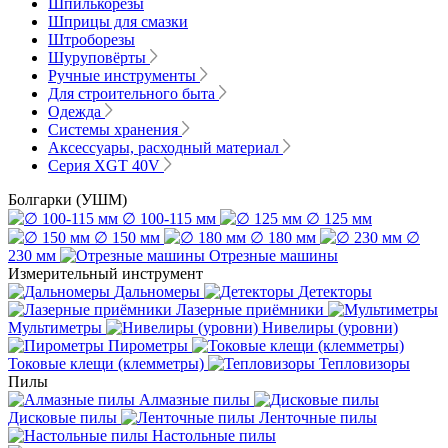
Шпилькорезы
Шприцы для смазки
Штроборезы
Шуруповёрты
Ручные инструменты
Для строительного быта
Одежда
Системы хранения
Аксессуары, расходный материал
Серия XGT 40V
Болгарки (УШМ)
∅ 100-115 мм
∅ 125 мм
∅ 150 мм
∅ 180 мм
∅
230 мм
Отрезные машины
Измерительный инструмент
Дальномеры
Детекторы
Лазерные приёмники
Мультиметры
Нивелиры (уровни)
Пирометры
Токовые клещи (клемметры)
Тепловизоры
Пилы
Алмазные пилы
Дисковые пилы
Ленточные пилы
Настольные пилы