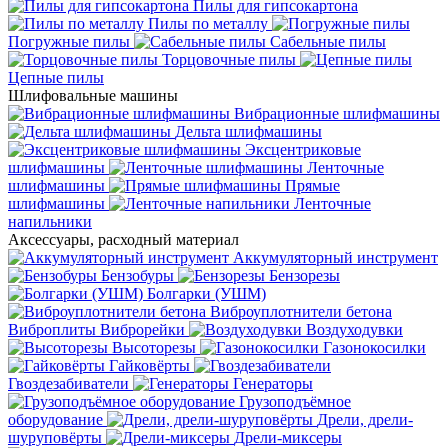
Пилы для гипсокартона
Пилы по металлу
Погружные пилы
Сабельные пилы
Торцовочные пилы
Цепные пилы
Шлифовальные машины
Вибрационные шлифмашины
Дельта шлифмашины
Эксцентриковые
шлифмашины
Ленточные
шлифмашины
Прямые
шлифмашины
Ленточные
напильники
Аксессуары, расходный материал
Аккумуляторный инструмент
Бензобуры
Бензорезы
Болгарки (УШМ)
Виброуплотнители бетона
Виброплиты
Виброрейки
Воздуходувки
Высоторезы
Газонокосилки
Гайковёрты
Гвоздезабиватели
Генераторы
Грузоподъёмное
оборудование
Дрели, дрели-
шуруповёрты
Дрели-миксеры