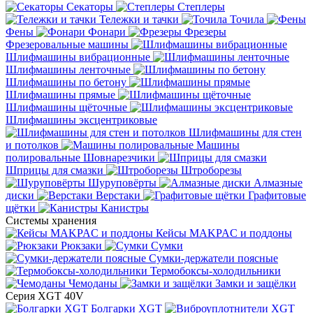
Секаторы
Степлеры
Тележки и тачки
Точила
Фены
Фонари
Фрезеры
Фрезеровальные машины
Шлифмашины вибрационные
Шлифмашины ленточные
Шлифмашины по бетону
Шлифмашины прямые
Шлифмашины щёточные
Шлифмашины эксцентриковые
Шлифмашины для стен
и потолков
Машины
полировальные
Шовнарезчики
Шприцы для смазки
Штроборезы
Шуруповёрты
Алмазные
диски
Верстаки
Графитовые
щётки
Канистры
Системы хранения
Кейсы MAKPAC и поддоны
Рюкзаки
Сумки
Сумки-держатели поясные
Термобоксы-холодильники
Чемоданы
Замки и защёлки
Серия XGT 40V
Болгарки XGT