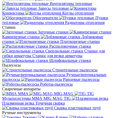
Вентиляторы тепловые
Завесы тепловые
Конвекторы
Котлы отопления
Обогреватели
Пушки
тепловые
Радиаторы отопления
Станки
Заточные станки
Камнерезные станки
Лобзиковые
станки
Плиткорезные станки
Распиловочные станки
Сверлильные станки
Станки для
гибки арматуры
Станки для резки арматуры
Шлифовальные станки
Пылесосы
Строительные пылесосы
Ручные/вертикальные
пылесосы
Ранцевые пылесосы
Роботы-пылесосы
Сварочные аппараты
MMA
MIG-MAG
TIG
Мультисистемы ММА MIG MAG TIG
Плазменная резка
Точечная сварка
Cварка пластиковых труб
Ручные инструменты
Зажимы
Ключи