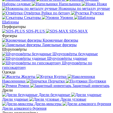
Наборы садовые
Напильники
Ножи
Ножницы по металлу ручные
Отвёртки
Рейки по бетону
Рулетки
Секаторы
Уровни
Шаблоны
Перфораторы
SDS-PLUS
SDS-MAX
Фрезеры
Кромочные фрезеры
Ламельные фрезеры
Шуруповёрты
Шуруповёрты безударные
Шуруповёрты ударные
Шуруповёрты по
гипсокартону
Одежда
Жилеты
Куртки
Наколенники
Перчатки
Подтяжки
Ремни
Защитный инвентарь
Дрели
Дрели безударные
Дрели ударные
Дрели угловые
Дрели-миксеры
Дрели алмазного бурения
Дрели-шуруповёрты