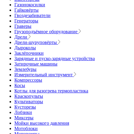
Газонокосилки
Гайковёрты
Гвоздезабиватели
Генераторы
Граверы
Грузоподъёмное оборудование
Дрели
Дрели-шуруповёрты
Дыроколы
Заклёпочники
Зарядные и пуско-зарядные устройства
Затирочные машины
Землебуры
Измерительный инструмент
Компрессоры
Косы
Котлы для разогрева термопластика
Краскопульты
Культиваторы
Кусторезы
Лобзики
Миксеры
Мойки высокого давления
Мотоблоки
Мотопомпы