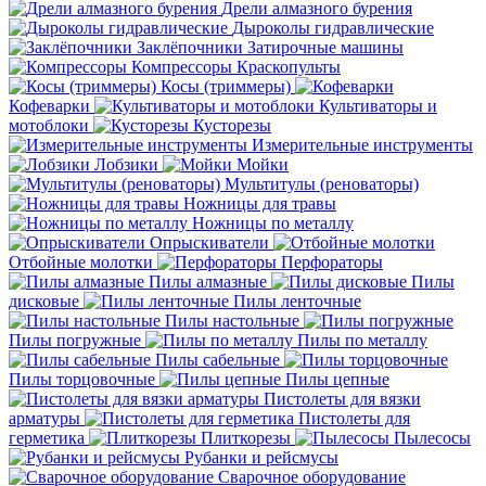
Дрели алмазного бурения
Дыроколы гидравлические
Заклёпочники
Затирочные машины
Компрессоры
Краскопульты
Косы (триммеры)
Кофеварки
Культиваторы и
мотоблоки
Кусторезы
Измерительные инструменты
Лобзики
Мойки
Мультитулы (реноваторы)
Ножницы для травы
Ножницы по металлу
Опрыскиватели
Отбойные молотки
Перфораторы
Пилы алмазные
Пилы
дисковые
Пилы ленточные
Пилы настольные
Пилы погружные
Пилы по металлу
Пилы сабельные
Пилы торцовочные
Пилы цепные
Пистолеты для вязки
арматуры
Пистолеты для
герметика
Плиткорезы
Пылесосы
Рубанки и рейсмусы
Сварочное оборудование