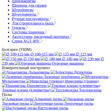
Шпилькорезы
Шприцы для смазки
Штроборезы
Шуруповёрты
Ручные инструменты
Для строительного быта
Одежда
Системы хранения
Аксессуары, расходный материал
Серия XGT 40V
Болгарки (УШМ)
∅ 100-115 мм
∅ 125 мм
∅ 150 мм
∅ 180 мм
∅
230 мм
Отрезные машины
Измерительный инструмент
Дальномеры
Детекторы
Лазерные приёмники
Мультиметры
Нивелиры (уровни)
Пирометры
Токовые клещи (клемметры)
Тепловизоры
Пилы
Алмазные пилы
Дисковые пилы
Ленточные пилы
Настольные пилы