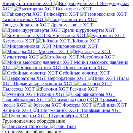
Виброуплотнители XGT
Воздуходувки
XGT
Высоторезы XGT
Гайковёрты XGT
Газонокосилки XGT
Гвоздезабиватели XGT
Дрели-угловые XGT
Дрели-шуруповёрты XGT
Компрессоры XGT
Кусторезы XGT
Лобзики XGT
Микроволновки XGT
Миксеры XGT
Мультитулы XGT
Мотоблоки XGT
Мойки высокого давления
XGT
Опрыскиватели XGT
Отбойные молотки XGT
Перфораторы XGT
Пилы
XGT
Подметальные машины XGT
Пылесосы XGT
Резчики XGT
Рубанки XGT
Скарификаторы XGT
Триммеры
(косы) XGT
Фрезеры XGT
Чайники XGT
Шлифмашины XGT
Шуруповёрты XGT
Грузоподъёмное оборудование
Присоски
Тали
Отопительное оборудование