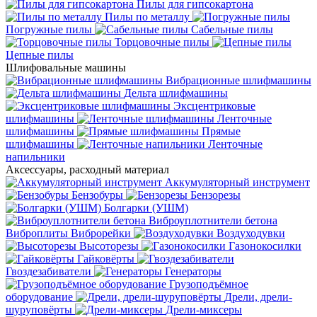
Пилы для гипсокартона
Пилы по металлу
Погружные пилы
Сабельные пилы
Торцовочные пилы
Цепные пилы
Шлифовальные машины
Вибрационные шлифмашины
Дельта шлифмашины
Эксцентриковые
шлифмашины
Ленточные
шлифмашины
Прямые
шлифмашины
Ленточные
напильники
Аксессуары, расходный материал
Аккумуляторный инструмент
Бензобуры
Бензорезы
Болгарки (УШМ)
Виброуплотнители бетона
Виброплиты
Виброрейки
Воздуходувки
Высоторезы
Газонокосилки
Гайковёрты
Гвоздезабиватели
Генераторы
Грузоподъёмное
оборудование
Дрели, дрели-
шуруповёрты
Дрели-миксеры