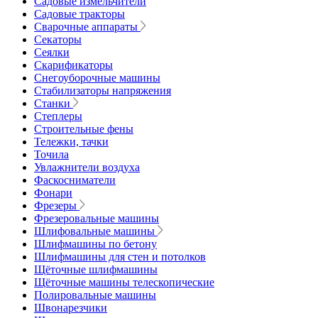
Садовые измельчители
Садовые тракторы
Сварочные аппараты
Секаторы
Сеялки
Скарификаторы
Снегоуборочные машины
Стабилизаторы напряжения
Станки
Степлеры
Строительные фены
Тележки, тачки
Точила
Увлажнители воздуха
Фаскосниматели
Фонари
Фрезеры
Фрезеровальные машины
Шлифовальные машины
Шлифмашины по бетону
Шлифмашины для стен и потолков
Щёточные шлифмашины
Щёточные машины телескопические
Полировальные машины
Швонарезчики