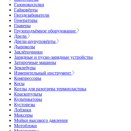
Газонокосилки
Гайковёрты
Гвоздезабиватели
Генераторы
Граверы
Грузоподъёмное оборудование
Дрели
Дрели-шуруповёрты
Дыроколы
Заклёпочники
Зарядные и пуско-зарядные устройства
Затирочные машины
Землебуры
Измерительный инструмент
Компрессоры
Косы
Котлы для разогрева термопластика
Краскопульты
Культиваторы
Кусторезы
Лобзики
Миксеры
Мойки высокого давления
Мотоблоки
Мотопомпы