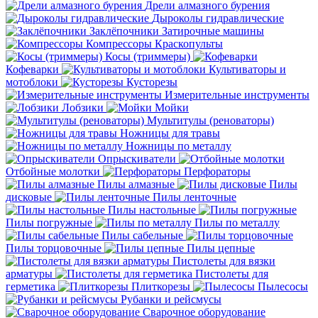
Дрели алмазного бурения
Дыроколы гидравлические
Заклёпочники
Затирочные машины
Компрессоры
Краскопульты
Косы (триммеры)
Кофеварки
Культиваторы и
мотоблоки
Кусторезы
Измерительные инструменты
Лобзики
Мойки
Мультитулы (реноваторы)
Ножницы для травы
Ножницы по металлу
Опрыскиватели
Отбойные молотки
Перфораторы
Пилы алмазные
Пилы
дисковые
Пилы ленточные
Пилы настольные
Пилы погружные
Пилы по металлу
Пилы сабельные
Пилы торцовочные
Пилы цепные
Пистолеты для вязки
арматуры
Пистолеты для
герметика
Плиткорезы
Пылесосы
Рубанки и рейсмусы
Сварочное оборудование