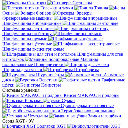
Секаторы
Степлеры
Тележки и тачки
Точила
Фены
Фонари
Фрезеры
Фрезеровальные машины
Шлифмашины вибрационные
Шлифмашины ленточные
Шлифмашины по бетону
Шлифмашины прямые
Шлифмашины щёточные
Шлифмашины эксцентриковые
Шлифмашины для стен
и потолков
Машины
полировальные
Шовнарезчики
Шприцы для смазки
Штроборезы
Шуруповёрты
Алмазные
диски
Верстаки
Графитовые
щётки
Канистры
Системы хранения
Кейсы MAKPAC и поддоны
Рюкзаки
Сумки
Сумки-держатели поясные
Термобоксы-холодильники
Чемоданы
Замки и защёлки
Серия XGT 40V
Болгарки XGT