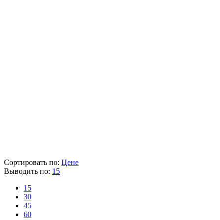
Аккумулятор (Ампер-час) (Ah)
2.0
Диаметр патрона (мм)
13
Напряжение (В)
18
Наличие аккумулятора и зарядного устройства
Есть
Вес (кг)
1.4
Наличие товара
В наличии
Склад
Кол-во
Срок поставки
Лайнтулс
-
-
DCK
> 5 шт.
1-2 раб. дня
Розничная цена
14 590 ₽
Цена указана с НДС 22%
В корзину
Сортировать по:
Цене
Выводить по:
15
15
30
45
60