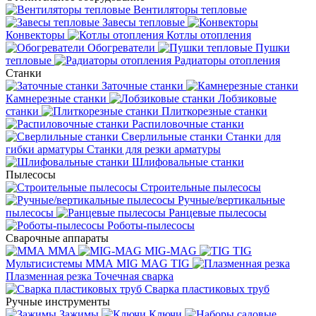
Вентиляторы тепловые
Завесы тепловые
Конвекторы
Котлы отопления
Обогреватели
Пушки
тепловые
Радиаторы отопления
Станки
Заточные станки
Камнерезные станки
Лобзиковые
станки
Плиткорезные станки
Распиловочные станки
Сверлильные станки
Станки для
гибки арматуры
Станки для резки арматуры
Шлифовальные станки
Пылесосы
Строительные пылесосы
Ручные/вертикальные
пылесосы
Ранцевые пылесосы
Роботы-пылесосы
Сварочные аппараты
MMA
MIG-MAG
TIG
Мультисистемы ММА MIG MAG TIG
Плазменная резка
Точечная сварка
Cварка пластиковых труб
Ручные инструменты
Зажимы
Ключи