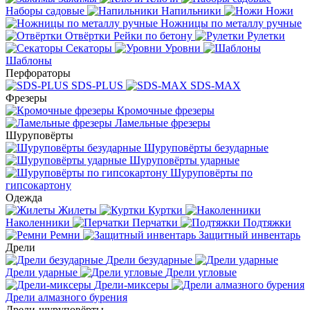
Наборы садовые
Напильники
Ножи
Ножницы по металлу ручные
Отвёртки
Рейки по бетону
Рулетки
Секаторы
Уровни
Шаблоны
Перфораторы
SDS-PLUS
SDS-MAX
Фрезеры
Кромочные фрезеры
Ламельные фрезеры
Шуруповёрты
Шуруповёрты безударные
Шуруповёрты ударные
Шуруповёрты по
гипсокартону
Одежда
Жилеты
Куртки
Наколенники
Перчатки
Подтяжки
Ремни
Защитный инвентарь
Дрели
Дрели безударные
Дрели ударные
Дрели угловые
Дрели-миксеры
Дрели алмазного бурения
Дрели-шуруповёрты