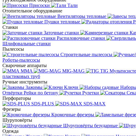
Присоски
Тали
Отопительное оборудование
Вентиляторы тепловые
Пушки тепловые
Р
Станки
Заточные станки
Ка
Распиловочные станки
Шлифовальные станки
Пылесосы
Строительные пылесосы
Роботы-пылесосы
Сварочные аппараты
MMA
MIG-MAG
TIG
Мультисис
пластиковых труб
Ручные инструменты
Зажимы
Ключи
Наборы
Отвёртки
Рейки по бетону
Рулетки
Сек
Перфораторы
SDS-PLUS
SDS-MAX
Фрезеры
Кромочные фрезеры
Шуруповёрты
Шуруповёрты безударные
Одежда