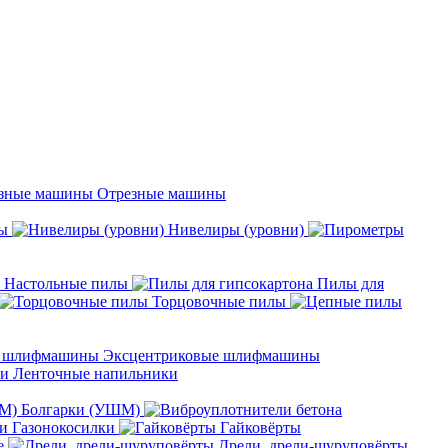
Отрезные машины
ы
Нивелиры (уровни)
Настольные пилы
Пилы для
Торцовочные пилы
Эксцентриковые шлифмашины
Ленточные напильники
Болгарки (УШМ)
Газонокосилки
Гайковёрты
е
Дрели, дрели-шуруповёрты