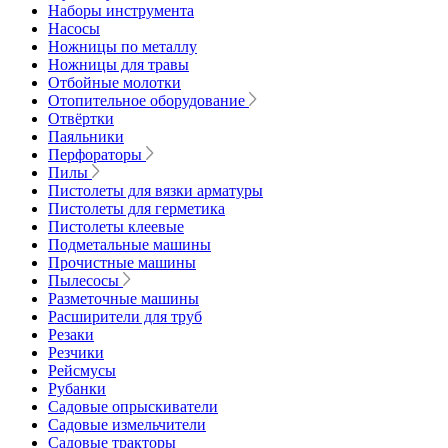
Наборы инструмента
Насосы
Ножницы по металлу
Ножницы для травы
Отбойные молотки
Отопительное оборудование
Отвёртки
Паяльники
Перфораторы
Пилы
Пистолеты для вязки арматуры
Пистолеты для герметика
Пистолеты клеевые
Подметальные машины
Прочистные машины
Пылесосы
Разметочные машины
Расширители для труб
Резаки
Резчики
Рейсмусы
Рубанки
Садовые опрыскиватели
Садовые измельчители
Садовые тракторы