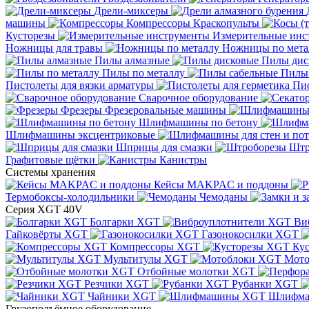
Дрели-миксеры
машины
Компрессоры
Краскопульты
Кусторезы
Измерительные инс
Ножницы для травы
Ножницы по мета
Пилы алмазные
Пилы дис
Пилы по металлу
Пилы
Пистолеты для вязки арматуры
Пис
Сварочное оборудование
Фрезеры
Фрезеровальные машины
Шлифмашины по бетону
Шлифмашины эксцентриковые
Шприцы для смазки
Штр
Графитовые щётки
Канистры
Системы хранения
Кейсы MAKPAC и поддоны
Термобоксы-холодильники
Чемоданы
Серия XGT 40V
Болгарки XGT
Ви
Гайковёрты XGT
Газонокосилки XGT
Компрессоры XGT
Ку
Мультитулы XGT
Мото
Отбойные молотки XGT
Резчики XGT
Рубанки XGT
Чайники XGT
Шлифм
Грузоподъёмное оборудование