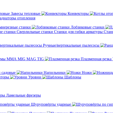
Завесы тепловые
Конвекторы
адиаторы отопления
мнерезные станки
Лобзиковые станки
Сверлильные станки
Станки для гибки арматуры
Стан
Ручные/вертикальные пылесосы
темы ММА MIG MAG TIG
Плазменная резка
 садовые
Напильники
Ножи
аторы
Уровни
Шаблоны
Ламельные фрезеры
Шуруповёрты ударные