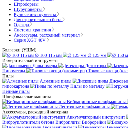
Штроборезы
Шуруповёрты
Ручные инструменты
Для строительного быта
Одежда
Системы хранения
Аксессуары, расходный материал
Серия XGT 40V
Болгарки (УШМ)
∅ 100-115 мм
∅ 125 мм
Измерительный инструмент
Дальномеры
Детекторы
Пирометры
Токовые клещи (кл
Пилы
Алмазные пилы
Дисковы
гипсокартона
Пилы по металлу
Цепные пилы
Шлифовальные машины
Вибрационные шлифмашины
Ленточные шлифмашины
Аксессуары, расходный материал
Аккумуляторный инструмент
Виброуплотнители бетона
Виброплиты
Виброрейки
Гвоздезабиватели
Генератор