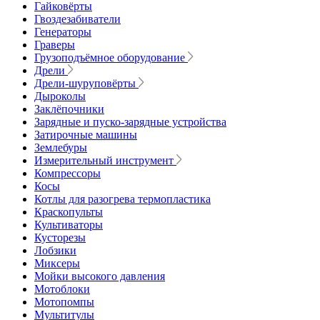
Гайковёрты
Гвоздезабиватели
Генераторы
Граверы
Грузоподъёмное оборудование
Дрели
Дрели-шуруповёрты
Дыроколы
Заклёпочники
Зарядные и пуско-зарядные устройства
Затирочные машины
Землебуры
Измерительный инструмент
Компрессоры
Косы
Котлы для разогрева термопластика
Краскопульты
Культиваторы
Кусторезы
Лобзики
Миксеры
Мойки высокого давления
Мотоблоки
Мотопомпы
Мультитулы