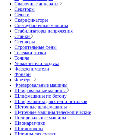
Сварочные аппараты
Секаторы
Сеялки
Скарификаторы
Снегоуборочные машины
Стабилизаторы напряжения
Станки
Степлеры
Строительные фены
Тележки, тачки
Точила
Увлажнители воздуха
Фаскосниматели
Фонари
Фрезеры
Фрезеровальные машины
Шлифовальные машины
Шлифмашины по бетону
Шлифмашины для стен и потолков
Щёточные шлифмашины
Щёточные машины телескопические
Полировальные машины
Швонарезчики
Шпилькорезы
Шприцы для смазки