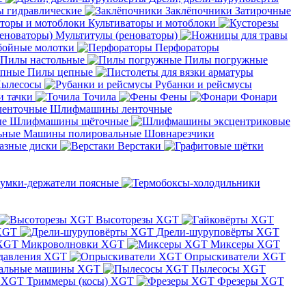
 гидравлические
Заклёпочники
Затирочные
Культиваторы и мотоблоки
Мультитулы (реноваторы)
бойные молотки
Перфораторы
Пилы настольные
Пилы погружные
Пилы цепные
ылесосы
Рубанки и рейсмусы
и тачки
Точила
Фены
Фонари
Шлифмашины ленточные
Шлифмашины щёточные
Машины полировальные
Шовнарезчики
азные диски
Верстаки
умки-держатели поясные
Высоторезы XGT
XGT
Дрели-шуруповёрты XGT
Микроволновки XGT
Миксеры XGT
давления XGT
Опрыскиватели XGT
альные машины XGT
Пылесосы XGT
Триммеры (косы) XGT
Фрезеры XGT