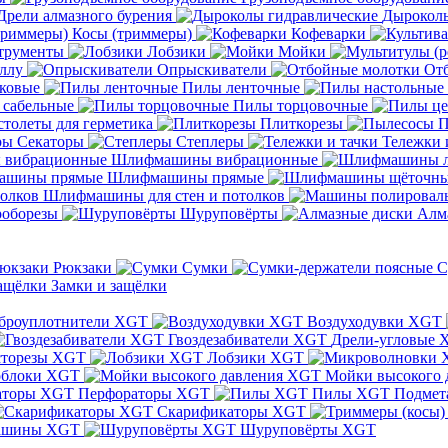
Дрели алмазного бурения
Дыроколы
Косы (триммеры)
Кофеварки
трументы
Лобзики
Мойки
ллу
Опрыскиватели
От
ковые
Пилы ленточные
 сабельные
Пилы торцовочные
толеты для герметика
Плиткорезы
П
Секаторы
Степлеры
Тележки 
Шлифмашины вибрационные
Шлифмашины прямые
Шлифмашины для стен и потолков
оборезы
Шуруповёрты
Алм
Рюкзаки
Сумки
С
Замки и защёлки
броуплотнители XGT
Воздуходувки XGT
Гвоздезабиватели XGT
Дрели-угловые 
сторезы XGT
Лобзики XGT
блоки XGT
Мойки высокого 
Перфораторы XGT
Пилы XGT
Подмет
Скарификаторы XGT
ашины XGT
Шуруповёрты XGT