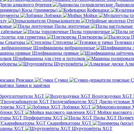
Дрели алмазного бурения
Дыроколы
Косы (триммеры)
Кофеварки
трументы
Лобзики
Мойки
ллу
Опрыскиватели
От
ковые
Пилы ленточные
 сабельные
Пилы торцовочные
толеты для герметика
Плиткорезы
П
Секаторы
Степлеры
Тележки 
Шлифмашины вибрационные
Шлифмашины прямые
Шлифмашины для стен и потолков
оборезы
Шуруповёрты
Алм
Рюкзаки
Сумки
С
Замки и защёлки
броуплотнители XGT
Воздуходувки XGT
Гвоздезабиватели XGT
Дрели-угловые 
сторезы XGT
Лобзики XGT
блоки XGT
Мойки высокого 
Перфораторы XGT
Пилы XGT
Подмет
Скарификаторы XGT
ашины XGT
Шуруповёрты XGT