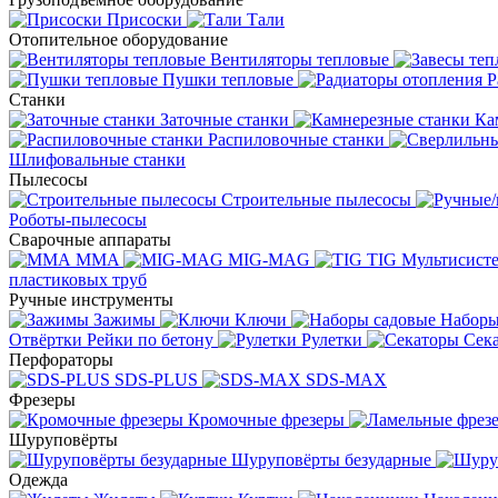
Присоски
Тали
Отопительное оборудование
Вентиляторы тепловые
Пушки тепловые
Р
Станки
Заточные станки
Ка
Распиловочные станки
Шлифовальные станки
Пылесосы
Строительные пылесосы
Роботы-пылесосы
Сварочные аппараты
MMA
MIG-MAG
TIG
Мультисис
пластиковых труб
Ручные инструменты
Зажимы
Ключи
Наборы
Отвёртки
Рейки по бетону
Рулетки
Сек
Перфораторы
SDS-PLUS
SDS-MAX
Фрезеры
Кромочные фрезеры
Шуруповёрты
Шуруповёрты безударные
Одежда