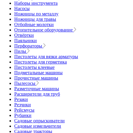
Наборы инструмента
Насосы
Ножницы по металлу
Ножницы для травы
Отбойные молотки
Отопительное оборудование
Отвёртки
Паяльники
Перфораторы
Пилы
Пистолеты для вязки арматуры
Пистолеты для герметика
Пистолеты клеевые
Подметальные машины
Прочистные машины
Пылесосы
Разметочные машины
Расширители для труб
Резаки
Резчики
Рейсмусы
Рубанки
Садовые опрыскиватели
Садовые измельчители
Садовые тракторы