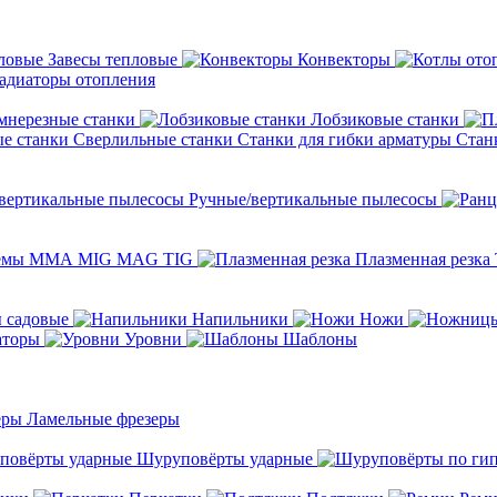
Завесы тепловые
Конвекторы
адиаторы отопления
мнерезные станки
Лобзиковые станки
Сверлильные станки
Станки для гибки арматуры
Стан
Ручные/вертикальные пылесосы
темы ММА MIG MAG TIG
Плазменная резка
 садовые
Напильники
Ножи
аторы
Уровни
Шаблоны
Ламельные фрезеры
Шуруповёрты ударные