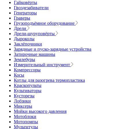
Гайковёрты
Гвоздезабиватели
Генераторы
Граверы
Грузоподъёмное оборудование
Дрели
Дрели-шуруповёрты
Дыроколы
Заклёпочники
Зарядные и пуско-зарядные устройства
Затирочные машины
Землебуры
Измерительный инструмент
Компрессоры
Косы
Котлы для разогрева термопластика
Краскопульты
Культиваторы
Кусторезы
Лобзики
Миксеры
Мойки высокого давления
Мотоблоки
Мотопомпы
Мультитулы