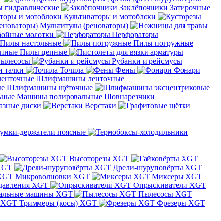
 гидравлические
Заклёпочники
Затирочные
Культиваторы и мотоблоки
Мультитулы (реноваторы)
бойные молотки
Перфораторы
Пилы настольные
Пилы погружные
Пилы цепные
ылесосы
Рубанки и рейсмусы
и тачки
Точила
Фены
Фонари
Шлифмашины ленточные
Шлифмашины щёточные
Машины полировальные
Шовнарезчики
азные диски
Верстаки
умки-держатели поясные
Высоторезы XGT
XGT
Дрели-шуруповёрты XGT
Микроволновки XGT
Миксеры XGT
давления XGT
Опрыскиватели XGT
альные машины XGT
Пылесосы XGT
Триммеры (косы) XGT
Фрезеры XGT