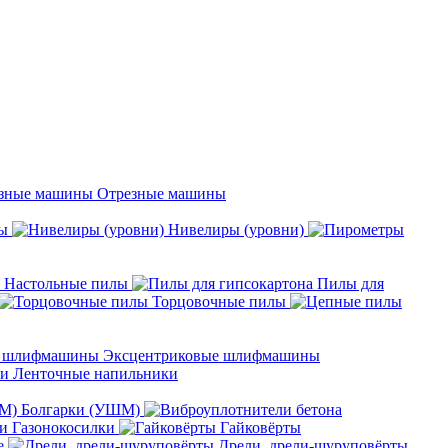
Отрезные машины
ы
Нивелиры (уровни)
Настольные пилы
Пилы для
Торцовочные пилы
Эксцентриковые шлифмашины
Ленточные напильники
Болгарки (УШМ)
Газонокосилки
Гайковёрты
е
Дрели, дрели-шуруповёрты