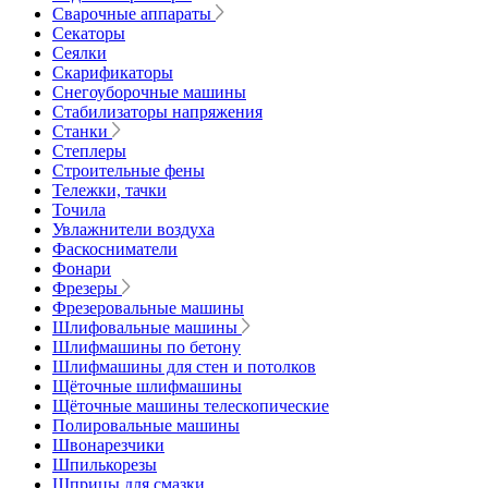
Сварочные аппараты
Секаторы
Сеялки
Скарификаторы
Снегоуборочные машины
Стабилизаторы напряжения
Станки
Степлеры
Строительные фены
Тележки, тачки
Точила
Увлажнители воздуха
Фаскосниматели
Фонари
Фрезеры
Фрезеровальные машины
Шлифовальные машины
Шлифмашины по бетону
Шлифмашины для стен и потолков
Щёточные шлифмашины
Щёточные машины телескопические
Полировальные машины
Швонарезчики
Шпилькорезы
Шприцы для смазки