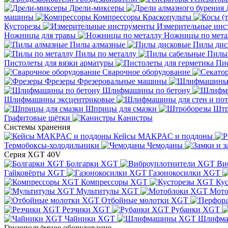
Дрели-миксеры
машины
Компрессоры
Краскопульты
Кусторезы
Измерительные инс
Ножницы для травы
Ножницы по мета
Пилы алмазные
Пилы дис
Пилы по металлу
Пилы
Пистолеты для вязки арматуры
Пис
Сварочное оборудование
Фрезеры
Фрезеровальные машины
Шлифмашины по бетону
Шлифмашины эксцентриковые
Шприцы для смазки
Штр
Графитовые щётки
Канистры
Системы хранения
Кейсы MAKPAC и поддоны
Термобоксы-холодильники
Чемоданы
Серия XGT 40V
Болгарки XGT
Ви
Гайковёрты XGT
Газонокосилки XGT
Компрессоры XGT
Ку
Мультитулы XGT
Мото
Отбойные молотки XGT
Резчики XGT
Рубанки XGT
Чайники XGT
Шлифм
Грузоподъёмное оборудование