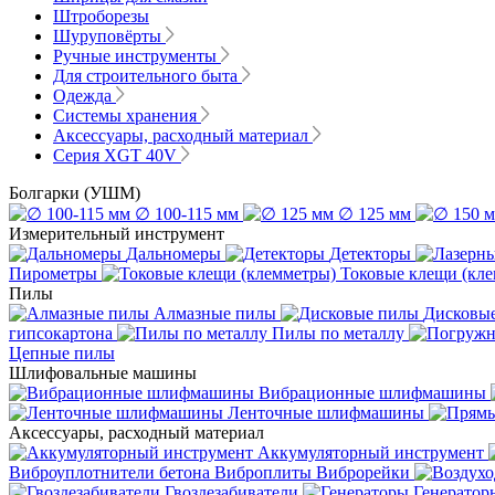
Штроборезы
Шуруповёрты
Ручные инструменты
Для строительного быта
Одежда
Системы хранения
Аксессуары, расходный материал
Серия XGT 40V
Болгарки (УШМ)
∅ 100-115 мм
∅ 125 мм
Измерительный инструмент
Дальномеры
Детекторы
Пирометры
Токовые клещи (кл
Пилы
Алмазные пилы
Дисковы
гипсокартона
Пилы по металлу
Цепные пилы
Шлифовальные машины
Вибрационные шлифмашины
Ленточные шлифмашины
Аксессуары, расходный материал
Аккумуляторный инструмент
Виброуплотнители бетона
Виброплиты
Виброрейки
Гвоздезабиватели
Генератор