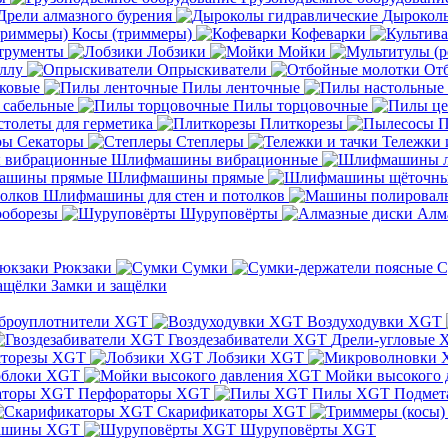
Дрели алмазного бурения
Дыроколы
Косы (триммеры)
Кофеварки
трументы
Лобзики
Мойки
ллу
Опрыскиватели
От
ковые
Пилы ленточные
 сабельные
Пилы торцовочные
толеты для герметика
Плиткорезы
П
Секаторы
Степлеры
Тележки 
Шлифмашины вибрационные
Шлифмашины прямые
Шлифмашины для стен и потолков
оборезы
Шуруповёрты
Алм
Рюкзаки
Сумки
С
Замки и защёлки
броуплотнители XGT
Воздуходувки XGT
Гвоздезабиватели XGT
Дрели-угловые 
сторезы XGT
Лобзики XGT
блоки XGT
Мойки высокого 
Перфораторы XGT
Пилы XGT
Подмет
Скарификаторы XGT
ашины XGT
Шуруповёрты XGT