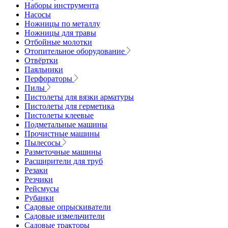
Наборы инструмента
Насосы
Ножницы по металлу
Ножницы для травы
Отбойные молотки
Отопительное оборудование
Отвёртки
Паяльники
Перфораторы
Пилы
Пистолеты для вязки арматуры
Пистолеты для герметика
Пистолеты клеевые
Подметальные машины
Прочистные машины
Пылесосы
Разметочные машины
Расширители для труб
Резаки
Резчики
Рейсмусы
Рубанки
Садовые опрыскиватели
Садовые измельчители
Садовые тракторы