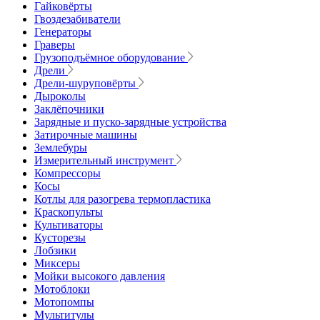
Гайковёрты
Гвоздезабиватели
Генераторы
Граверы
Грузоподъёмное оборудование
Дрели
Дрели-шуруповёрты
Дыроколы
Заклёпочники
Зарядные и пуско-зарядные устройства
Затирочные машины
Землебуры
Измерительный инструмент
Компрессоры
Косы
Котлы для разогрева термопластика
Краскопульты
Культиваторы
Кусторезы
Лобзики
Миксеры
Мойки высокого давления
Мотоблоки
Мотопомпы
Мультитулы