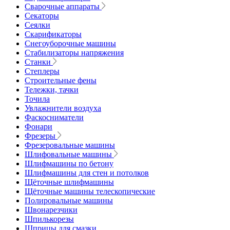
Сварочные аппараты
Секаторы
Сеялки
Скарификаторы
Снегоуборочные машины
Стабилизаторы напряжения
Станки
Степлеры
Строительные фены
Тележки, тачки
Точила
Увлажнители воздуха
Фаскосниматели
Фонари
Фрезеры
Фрезеровальные машины
Шлифовальные машины
Шлифмашины по бетону
Шлифмашины для стен и потолков
Щёточные шлифмашины
Щёточные машины телескопические
Полировальные машины
Швонарезчики
Шпилькорезы
Шприцы для смазки