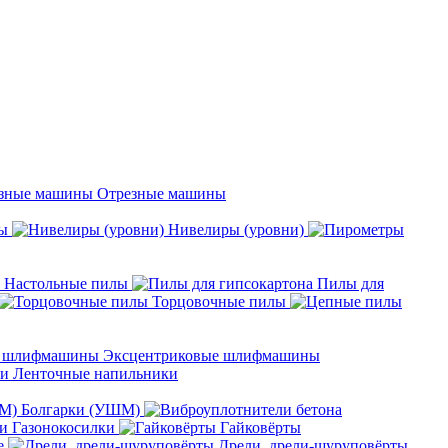
Отрезные машины
ы
Нивелиры (уровни)
Настольные пилы
Пилы для
Торцовочные пилы
Эксцентриковые шлифмашины
Ленточные напильники
Болгарки (УШМ)
Газонокосилки
Гайковёрты
е
Дрели, дрели-шуруповёрты