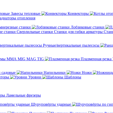
Завесы тепловые
Конвекторы
адиаторы отопления
мнерезные станки
Лобзиковые станки
Сверлильные станки
Станки для гибки арматуры
Стан
Ручные/вертикальные пылесосы
темы ММА MIG MAG TIG
Плазменная резка
 садовые
Напильники
Ножи
аторы
Уровни
Шаблоны
Ламельные фрезеры
Шуруповёрты ударные