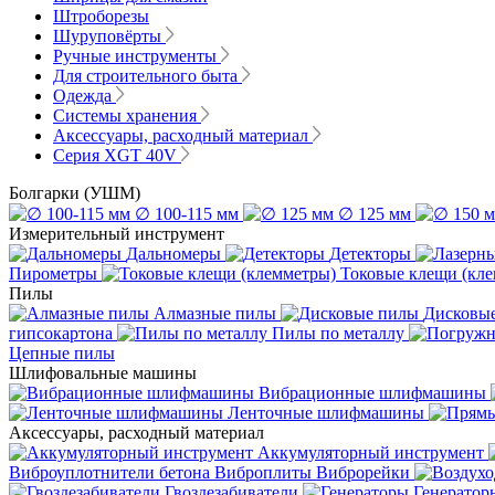
Штроборезы
Шуруповёрты
Ручные инструменты
Для строительного быта
Одежда
Системы хранения
Аксессуары, расходный материал
Серия XGT 40V
Болгарки (УШМ)
∅ 100-115 мм
∅ 125 мм
Измерительный инструмент
Дальномеры
Детекторы
Пирометры
Токовые клещи (кл
Пилы
Алмазные пилы
Дисковы
гипсокартона
Пилы по металлу
Цепные пилы
Шлифовальные машины
Вибрационные шлифмашины
Ленточные шлифмашины
Аксессуары, расходный материал
Аккумуляторный инструмент
Виброуплотнители бетона
Виброплиты
Виброрейки
Гвоздезабиватели
Генератор