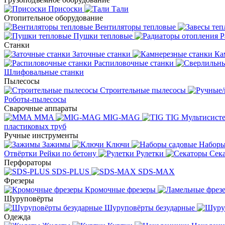
Присоски
Тали
Отопительное оборудование
Вентиляторы тепловые
Пушки тепловые
Р
Станки
Заточные станки
Ка
Распиловочные станки
Шлифовальные станки
Пылесосы
Строительные пылесосы
Роботы-пылесосы
Сварочные аппараты
MMA
MIG-MAG
TIG
Мультисис
пластиковых труб
Ручные инструменты
Зажимы
Ключи
Наборы
Отвёртки
Рейки по бетону
Рулетки
Сек
Перфораторы
SDS-PLUS
SDS-MAX
Фрезеры
Кромочные фрезеры
Шуруповёрты
Шуруповёрты безударные
Одежда