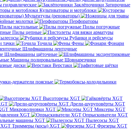
 гидравлические
Заклёпочники
Затирочные
Культиваторы и мотоблоки
Мультитулы (реноваторы)
бойные молотки
Перфораторы
Пилы настольные
Пилы погружные
Пилы цепные
ылесосы
Рубанки и рейсмусы
и тачки
Точила
Фены
Фонари
Шлифмашины ленточные
Шлифмашины щёточные
Машины полировальные
Шовнарезчики
азные диски
Верстаки
умки-держатели поясные
Высоторезы XGT
XGT
Дрели-шуруповёрты XGT
Микроволновки XGT
Миксеры XGT
давления XGT
Опрыскиватели XGT
альные машины XGT
Пылесосы XGT
Триммеры (косы) XGT
Фрезеры XGT