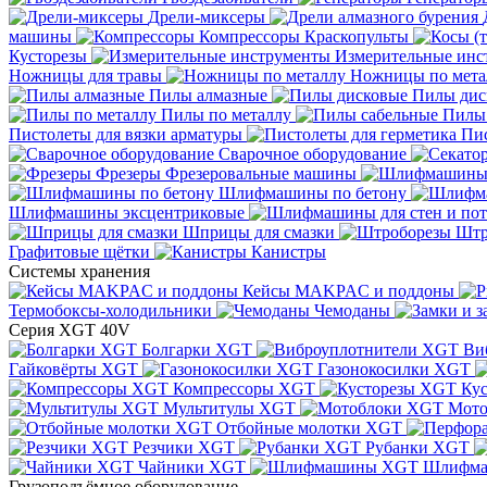
Дрели-миксеры
машины
Компрессоры
Краскопульты
Кусторезы
Измерительные инс
Ножницы для травы
Ножницы по мета
Пилы алмазные
Пилы дис
Пилы по металлу
Пилы
Пистолеты для вязки арматуры
Пис
Сварочное оборудование
Фрезеры
Фрезеровальные машины
Шлифмашины по бетону
Шлифмашины эксцентриковые
Шприцы для смазки
Штр
Графитовые щётки
Канистры
Системы хранения
Кейсы MAKPAC и поддоны
Термобоксы-холодильники
Чемоданы
Серия XGT 40V
Болгарки XGT
Ви
Гайковёрты XGT
Газонокосилки XGT
Компрессоры XGT
Ку
Мультитулы XGT
Мото
Отбойные молотки XGT
Резчики XGT
Рубанки XGT
Чайники XGT
Шлифм
Грузоподъёмное оборудование