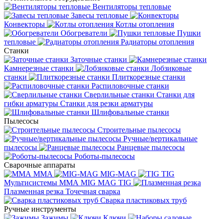
Вентиляторы тепловые
Завесы тепловые
Конвекторы
Котлы отопления
Обогреватели
Пушки
тепловые
Радиаторы отопления
Станки
Заточные станки
Камнерезные станки
Лобзиковые
станки
Плиткорезные станки
Распиловочные станки
Сверлильные станки
Станки для
гибки арматуры
Станки для резки арматуры
Шлифовальные станки
Пылесосы
Строительные пылесосы
Ручные/вертикальные
пылесосы
Ранцевые пылесосы
Роботы-пылесосы
Сварочные аппараты
MMA
MIG-MAG
TIG
Мультисистемы ММА MIG MAG TIG
Плазменная резка
Точечная сварка
Cварка пластиковых труб
Ручные инструменты
Зажимы
Ключи