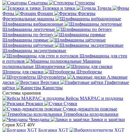
Секаторы
Степлеры
Тележки и тачки
Точила
Фены
Фонари
Фрезеры
Фрезеровальные машины
Шлифмашины вибрационные
Шлифмашины ленточные
Шлифмашины по бетону
Шлифмашины прямые
Шлифмашины щёточные
Шлифмашины эксцентриковые
Шлифмашины для стен
и потолков
Машины
полировальные
Шовнарезчики
Шприцы для смазки
Штроборезы
Шуруповёрты
Алмазные
диски
Верстаки
Графитовые
щётки
Канистры
Системы хранения
Кейсы MAKPAC и поддоны
Рюкзаки
Сумки
Сумки-держатели поясные
Термобоксы-холодильники
Чемоданы
Замки и защёлки
Серия XGT 40V
Болгарки XGT