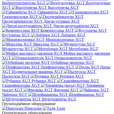
Виброуплотнители XGT
Воздуходувки
XGT
Высоторезы XGT
Гайковёрты XGT
Газонокосилки XGT
Гвоздезабиватели XGT
Дрели-угловые XGT
Дрели-шуруповёрты XGT
Компрессоры XGT
Кусторезы XGT
Лобзики XGT
Микроволновки XGT
Миксеры XGT
Мультитулы XGT
Мотоблоки XGT
Мойки высокого давления
XGT
Опрыскиватели XGT
Отбойные молотки XGT
Перфораторы XGT
Пилы
XGT
Подметальные машины XGT
Пылесосы XGT
Резчики XGT
Рубанки XGT
Скарификаторы XGT
Триммеры
(косы) XGT
Фрезеры XGT
Чайники XGT
Шлифмашины XGT
Шуруповёрты XGT
Грузоподъёмное оборудование
Присоски
Тали
Отопительное оборудование