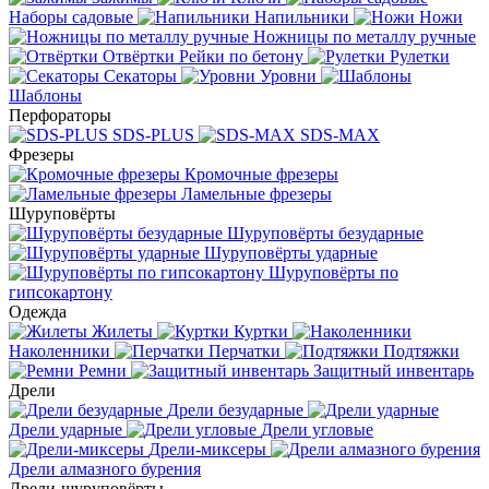
Наборы садовые
Напильники
Ножи
Ножницы по металлу ручные
Отвёртки
Рейки по бетону
Рулетки
Секаторы
Уровни
Шаблоны
Перфораторы
SDS-PLUS
SDS-MAX
Фрезеры
Кромочные фрезеры
Ламельные фрезеры
Шуруповёрты
Шуруповёрты безударные
Шуруповёрты ударные
Шуруповёрты по
гипсокартону
Одежда
Жилеты
Куртки
Наколенники
Перчатки
Подтяжки
Ремни
Защитный инвентарь
Дрели
Дрели безударные
Дрели ударные
Дрели угловые
Дрели-миксеры
Дрели алмазного бурения
Дрели-шуруповёрты