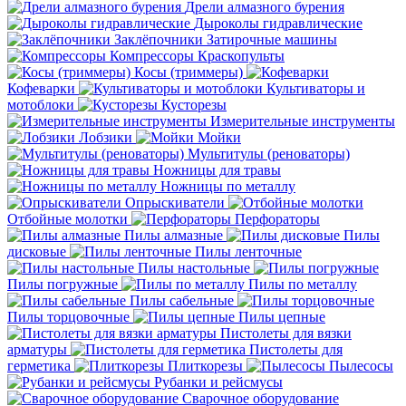
Дрели алмазного бурения
Дыроколы гидравлические
Заклёпочники
Затирочные машины
Компрессоры
Краскопульты
Косы (триммеры)
Кофеварки
Культиваторы и
мотоблоки
Кусторезы
Измерительные инструменты
Лобзики
Мойки
Мультитулы (реноваторы)
Ножницы для травы
Ножницы по металлу
Опрыскиватели
Отбойные молотки
Перфораторы
Пилы алмазные
Пилы
дисковые
Пилы ленточные
Пилы настольные
Пилы погружные
Пилы по металлу
Пилы сабельные
Пилы торцовочные
Пилы цепные
Пистолеты для вязки
арматуры
Пистолеты для
герметика
Плиткорезы
Пылесосы
Рубанки и рейсмусы
Сварочное оборудование