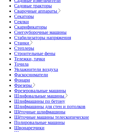
Садовые измельчители
Садовые тракторы
Сварочные аппараты
Секаторы
Сеялки
Скарификаторы
Снегоуборочные машины
Стабилизаторы напряжения
Станки
Степлеры
Строительные фены
Тележки, тачки
Точила
Увлажнители воздуха
Фаскосниматели
Фонари
Фрезеры
Фрезеровальные машины
Шлифовальные машины
Шлифмашины по бетону
Шлифмашины для стен и потолков
Щёточные шлифмашины
Щёточные машины телескопические
Полировальные машины
Швонарезчики