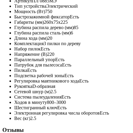
Артикул
ПЛ 0885МЭ
Тип устройства
Электрический
Мощность (Вт)
750
Быстрозажимной фиксатор
Есть
Габариты (мм)
260х75х225
Глубина распила дерево (мм)
85
Глубина распила сталь (мм)
6
Длина хода (мм)
20
Комплектация
3 пилки по дереву
Набор пилок
Есть
Напряжение (В)
220
Параллельный упор
Есть
Патрубок для пылесоса
Есть
Пилка
Есть
Подсветка рабочей зоны
Есть
Регулировка маятникового хода
Есть
Рукоятка
D-образная
Сетевой шнур (м)
2.5
Система пылеудаления
Есть
Ходов в минуту
800–3000
Шестигранный ключ
Есть
Электронная регулировка числа оборотов
Есть
Вес (кг)
2.5
Отзывы