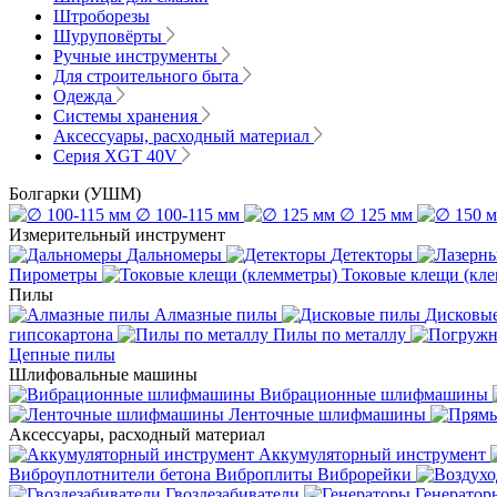
Штроборезы
Шуруповёрты
Ручные инструменты
Для строительного быта
Одежда
Системы хранения
Аксессуары, расходный материал
Серия XGT 40V
Болгарки (УШМ)
∅ 100-115 мм
∅ 125 мм
Измерительный инструмент
Дальномеры
Детекторы
Пирометры
Токовые клещи (кл
Пилы
Алмазные пилы
Дисковы
гипсокартона
Пилы по металлу
Цепные пилы
Шлифовальные машины
Вибрационные шлифмашины
Ленточные шлифмашины
Аксессуары, расходный материал
Аккумуляторный инструмент
Виброуплотнители бетона
Виброплиты
Виброрейки
Гвоздезабиватели
Генератор