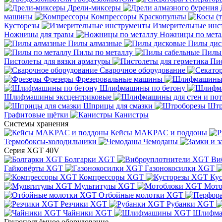
Дрели-миксеры
машины
Компрессоры
Краскопульты
Кусторезы
Измерительные инс
Ножницы для травы
Ножницы по мета
Пилы алмазные
Пилы дис
Пилы по металлу
Пилы
Пистолеты для вязки арматуры
Пис
Сварочное оборудование
Фрезеры
Фрезеровальные машины
Шлифмашины по бетону
Шлифмашины эксцентриковые
Шприцы для смазки
Штр
Графитовые щётки
Канистры
Системы хранения
Кейсы MAKPAC и поддоны
Термобоксы-холодильники
Чемоданы
Серия XGT 40V
Болгарки XGT
Ви
Гайковёрты XGT
Газонокосилки XGT
Компрессоры XGT
Ку
Мультитулы XGT
Мото
Отбойные молотки XGT
Резчики XGT
Рубанки XGT
Чайники XGT
Шлифм
Грузоподъёмное оборудование