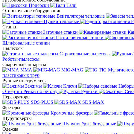
Присоски
Тали
Отопительное оборудование
Вентиляторы тепловые
Пушки тепловые
Р
Станки
Заточные станки
Ка
Распиловочные станки
Шлифовальные станки
Пылесосы
Строительные пылесосы
Роботы-пылесосы
Сварочные аппараты
MMA
MIG-MAG
TIG
Мультисис
пластиковых труб
Ручные инструменты
Зажимы
Ключи
Наборы
Отвёртки
Рейки по бетону
Рулетки
Сек
Перфораторы
SDS-PLUS
SDS-MAX
Фрезеры
Кромочные фрезеры
Шуруповёрты
Шуруповёрты безударные
Одежда