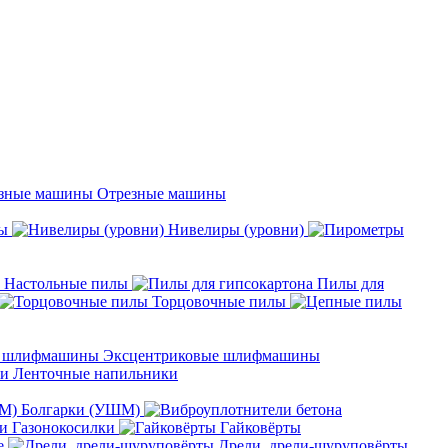
Отрезные машины
ы
Нивелиры (уровни)
Настольные пилы
Пилы для
Торцовочные пилы
Эксцентриковые шлифмашины
Ленточные напильники
Болгарки (УШМ)
Газонокосилки
Гайковёрты
е
Дрели, дрели-шуруповёрты