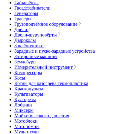
Гайковёрты
Гвоздезабиватели
Генераторы
Граверы
Грузоподъёмное оборудование
Дрели
Дрели-шуруповёрты
Дыроколы
Заклёпочники
Зарядные и пуско-зарядные устройства
Затирочные машины
Землебуры
Измерительный инструмент
Компрессоры
Косы
Котлы для разогрева термопластика
Краскопульты
Культиваторы
Кусторезы
Лобзики
Миксеры
Мойки высокого давления
Мотоблоки
Мотопомпы
Мультитулы