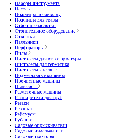
Наборы инструмента
Насосы
Ножницы по металлу
Ножницы для травы
Отбойные молотки
Отопительное оборудование
Отвёртки
Паяльники
Перфораторы
Пилы
Пистолеты для вязки арматуры
Пистолеты для герметика
Пистолеты клеевые
Подметальные машины
Прочистные машины
Пылесосы
Разметочные машины
Расширители для труб
Резаки
Резчики
Рейсмусы
Рубанки
Садовые опрыскиватели
Садовые измельчители
Садовые тракторы