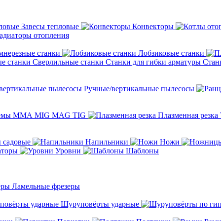
Завесы тепловые
Конвекторы
адиаторы отопления
мнерезные станки
Лобзиковые станки
Сверлильные станки
Станки для гибки арматуры
Стан
Ручные/вертикальные пылесосы
темы ММА MIG MAG TIG
Плазменная резка
 садовые
Напильники
Ножи
аторы
Уровни
Шаблоны
Ламельные фрезеры
Шуруповёрты ударные