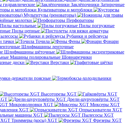
 гидравлические
Заклёпочники
Затирочные
Культиваторы и мотоблоки
Мультитулы (реноваторы)
бойные молотки
Перфораторы
Пилы настольные
Пилы погружные
Пилы цепные
ылесосы
Рубанки и рейсмусы
и тачки
Точила
Фены
Фонари
Шлифмашины ленточные
Шлифмашины щёточные
Машины полировальные
Шовнарезчики
азные диски
Верстаки
умки-держатели поясные
Высоторезы XGT
XGT
Дрели-шуруповёрты XGT
Микроволновки XGT
Миксеры XGT
давления XGT
Опрыскиватели XGT
альные машины XGT
Пылесосы XGT
Триммеры (косы) XGT
Фрезеры XGT