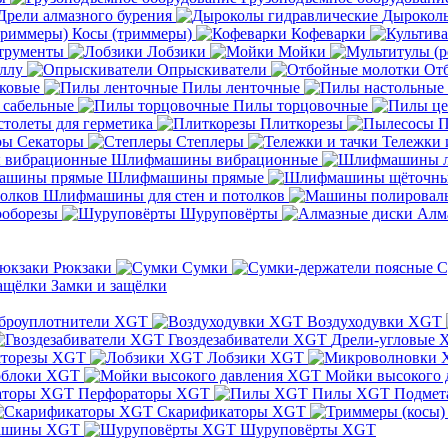
Дрели алмазного бурения
Дыроколы
Косы (триммеры)
Кофеварки
трументы
Лобзики
Мойки
ллу
Опрыскиватели
От
ковые
Пилы ленточные
 сабельные
Пилы торцовочные
толеты для герметика
Плиткорезы
П
Секаторы
Степлеры
Тележки 
Шлифмашины вибрационные
Шлифмашины прямые
Шлифмашины для стен и потолков
оборезы
Шуруповёрты
Алм
Рюкзаки
Сумки
С
Замки и защёлки
броуплотнители XGT
Воздуходувки XGT
Гвоздезабиватели XGT
Дрели-угловые 
сторезы XGT
Лобзики XGT
блоки XGT
Мойки высокого 
Перфораторы XGT
Пилы XGT
Подмет
Скарификаторы XGT
ашины XGT
Шуруповёрты XGT