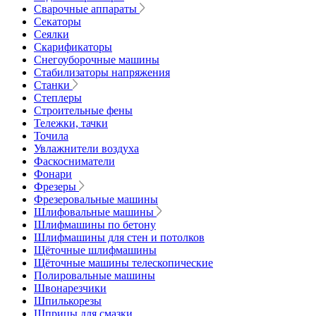
Сварочные аппараты
Секаторы
Сеялки
Скарификаторы
Снегоуборочные машины
Стабилизаторы напряжения
Станки
Степлеры
Строительные фены
Тележки, тачки
Точила
Увлажнители воздуха
Фаскосниматели
Фонари
Фрезеры
Фрезеровальные машины
Шлифовальные машины
Шлифмашины по бетону
Шлифмашины для стен и потолков
Щёточные шлифмашины
Щёточные машины телескопические
Полировальные машины
Швонарезчики
Шпилькорезы
Шприцы для смазки