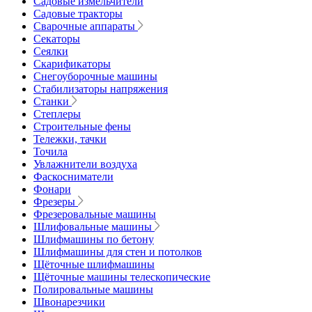
Садовые измельчители
Садовые тракторы
Сварочные аппараты
Секаторы
Сеялки
Скарификаторы
Снегоуборочные машины
Стабилизаторы напряжения
Станки
Степлеры
Строительные фены
Тележки, тачки
Точила
Увлажнители воздуха
Фаскосниматели
Фонари
Фрезеры
Фрезеровальные машины
Шлифовальные машины
Шлифмашины по бетону
Шлифмашины для стен и потолков
Щёточные шлифмашины
Щёточные машины телескопические
Полировальные машины
Швонарезчики