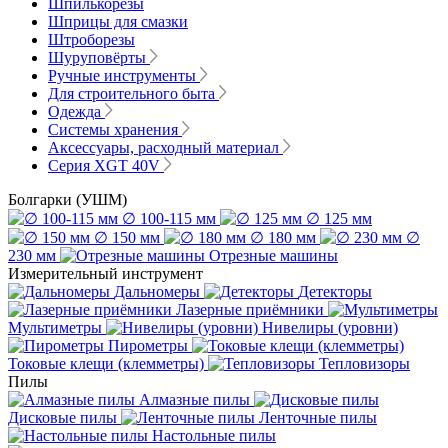
Шпилькорезы
Шприцы для смазки
Штроборезы
Шуруповёрты
Ручные инструменты
Для строительного быта
Одежда
Системы хранения
Аксессуары, расходный материал
Серия XGT 40V
Болгарки (УШМ)
∅ 100-115 мм
∅ 125 мм
∅ 150 мм
∅ 180 мм
∅
230 мм
Отрезные машины
Измерительный инструмент
Дальномеры
Детекторы
Лазерные приёмники
Мультиметры
Нивелиры (уровни)
Пирометры
Токовые клещи (клемметры)
Тепловизоры
Пилы
Алмазные пилы
Дисковые пилы
Ленточные пилы
Настольные пилы