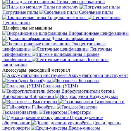
Пилы для гипсокартона
Пилы по металлу
Погружные пилы
Сабельные пилы
Торцовочные пилы
Цепные пилы
Шлифовальные машины
Вибрационные шлифмашины
Дельта шлифмашины
Эксцентриковые
шлифмашины
Ленточные
шлифмашины
Прямые
шлифмашины
Ленточные
напильники
Аксессуары, расходный материал
Аккумуляторный инструмент
Бензобуры
Бензорезы
Болгарки (УШМ)
Виброуплотнители бетона
Виброплиты
Виброрейки
Воздуходувки
Высоторезы
Газонокосилки
Гайковёрты
Гвоздезабиватели
Генераторы
Грузоподъёмное
оборудование
Дрели, дрели-
шуруповёрты
Дрели-миксеры