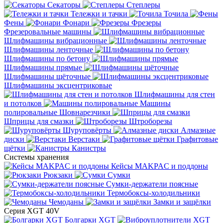
Секаторы
Степлеры
Тележки и тачки
Точила
Фены
Фонари
Фрезеры
Фрезеровальные машины
Шлифмашины вибрационные
Шлифмашины ленточные
Шлифмашины по бетону
Шлифмашины прямые
Шлифмашины щёточные
Шлифмашины эксцентриковые
Шлифмашины для стен
и потолков
Машины
полировальные
Шовнарезчики
Шприцы для смазки
Штроборезы
Шуруповёрты
Алмазные
диски
Верстаки
Графитовые
щётки
Канистры
Системы хранения
Кейсы MAKPAC и поддоны
Рюкзаки
Сумки
Сумки-держатели поясные
Термобоксы-холодильники
Чемоданы
Замки и защёлки
Серия XGT 40V
Болгарки XGT