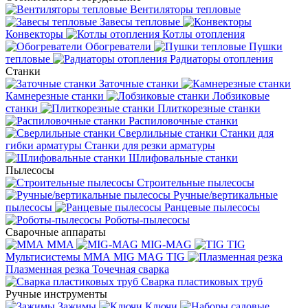
Вентиляторы тепловые
Завесы тепловые
Конвекторы
Котлы отопления
Обогреватели
Пушки
тепловые
Радиаторы отопления
Станки
Заточные станки
Камнерезные станки
Лобзиковые
станки
Плиткорезные станки
Распиловочные станки
Сверлильные станки
Станки для
гибки арматуры
Станки для резки арматуры
Шлифовальные станки
Пылесосы
Строительные пылесосы
Ручные/вертикальные
пылесосы
Ранцевые пылесосы
Роботы-пылесосы
Сварочные аппараты
MMA
MIG-MAG
TIG
Мультисистемы ММА MIG MAG TIG
Плазменная резка
Точечная сварка
Cварка пластиковых труб
Ручные инструменты
Зажимы
Ключи