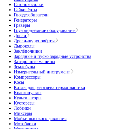
Газонокосилки
Гайковёрты
Гвоздезабиватели
Генераторы
Граверы
Грузоподъёмное оборудование
Дрели
Дрели-шуруповёрты
Дыроколы
Заклёпочники
Зарядные и пуско-зарядные устройства
Затирочные машины
Землебуры
Измерительный инструмент
Компрессоры
Косы
Котлы для разогрева термопластика
Краскопульты
Культиваторы
Кусторезы
Лобзики
Миксеры
Мойки высокого давления
Мотоблоки
Мотопомпы