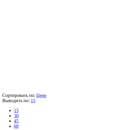
Мощность (Вт)
2100
Размер цанги (мм)
8/12
Тип фрезера
универсальный
Число оборотов (об/мин)
9000-22000
Вес (кг)
6
Наличие товара
В наличии
Склад
Кол-во
Срок поставки
Лайнтулс
< 5 шт.
Сегодня
TEH
> 5 шт.
3-5 раб. дня
Розничная цена
15 490 ₽
Цена указана с НДС 22%
В корзину
Сортировать по:
Цене
Выводить по:
15
15
30
45
60