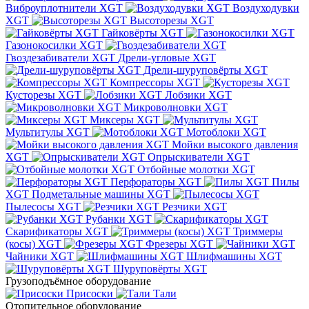
Виброуплотнители XGT
Воздуходувки
XGT
Высоторезы XGT
Гайковёрты XGT
Газонокосилки XGT
Гвоздезабиватели XGT
Дрели-угловые XGT
Дрели-шуруповёрты XGT
Компрессоры XGT
Кусторезы XGT
Лобзики XGT
Микроволновки XGT
Миксеры XGT
Мультитулы XGT
Мотоблоки XGT
Мойки высокого давления
XGT
Опрыскиватели XGT
Отбойные молотки XGT
Перфораторы XGT
Пилы
XGT
Подметальные машины XGT
Пылесосы XGT
Резчики XGT
Рубанки XGT
Скарификаторы XGT
Триммеры
(косы) XGT
Фрезеры XGT
Чайники XGT
Шлифмашины XGT
Шуруповёрты XGT
Грузоподъёмное оборудование
Присоски
Тали
Отопительное оборудование