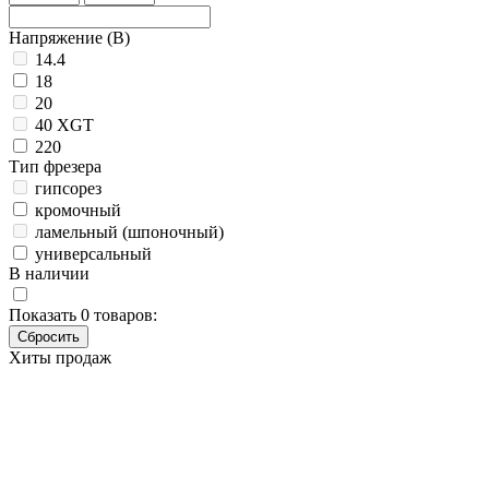
Напряжение (В)
14.4
18
20
40 XGT
220
Тип фрезера
гипсорез
кромочный
ламельный (шпоночный)
универсальный
В наличии
Показать
0
товаров:
Хиты продаж
Фрезер
TEH TER2100V
Основные характеристики
Бренд
TEH
Артикул
TER2100V