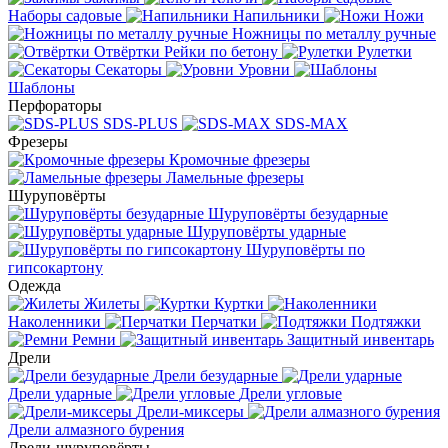
Наборы садовые
Напильники
Ножи
Ножницы по металлу ручные
Отвёртки
Рейки по бетону
Рулетки
Секаторы
Уровни
Шаблоны
Перфораторы
SDS-PLUS
SDS-MAX
Фрезеры
Кромочные фрезеры
Ламельные фрезеры
Шуруповёрты
Шуруповёрты безударные
Шуруповёрты ударные
Шуруповёрты по
гипсокартону
Одежда
Жилеты
Куртки
Наколенники
Перчатки
Подтяжки
Ремни
Защитный инвентарь
Дрели
Дрели безударные
Дрели ударные
Дрели угловые
Дрели-миксеры
Дрели алмазного бурения
Дрели-шуруповёрты