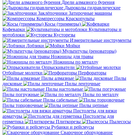
Дрели алмазного бурения
Дыроколы гидравлические
Заклёпочники
Затирочные машины
Компрессоры
Краскопульты
Косы (триммеры)
Кофеварки
Культиваторы и
мотоблоки
Кусторезы
Измерительные инструменты
Лобзики
Мойки
Мультитулы (реноваторы)
Ножницы для травы
Ножницы по металлу
Опрыскиватели
Отбойные молотки
Перфораторы
Пилы алмазные
Пилы
дисковые
Пилы ленточные
Пилы настольные
Пилы погружные
Пилы по металлу
Пилы сабельные
Пилы торцовочные
Пилы цепные
Пистолеты для вязки
арматуры
Пистолеты для
герметика
Плиткорезы
Пылесосы
Рубанки и рейсмусы
Сварочное оборудование