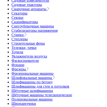
Садовые измельчители
Садовые тракторы
Сварочные аппараты
Секаторы
Сеялки
Скарификаторы
Снегоуборочные машины
Стабилизаторы напряжения
Станки
Степлеры
Строительные фены
Тележки, тачки
Точила
Увлажнители воздуха
Фаскосниматели
Фонари
Фрезеры
Фрезеровальные машины
Шлифовальные машины
Шлифмашины по бетону
Шлифмашины для стен и потолков
Щёточные шлифмашины
Щёточные машины телескопические
Полировальные машины
Швонарезчики