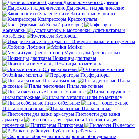
Дрели алмазного бурения
Дыроколы гидравлические
Заклёпочники
Затирочные машины
Компрессоры
Краскопульты
Косы (триммеры)
Кофеварки
Культиваторы и
мотоблоки
Кусторезы
Измерительные инструменты
Лобзики
Мойки
Мультитулы (реноваторы)
Ножницы для травы
Ножницы по металлу
Опрыскиватели
Отбойные молотки
Перфораторы
Пилы алмазные
Пилы
дисковые
Пилы ленточные
Пилы настольные
Пилы погружные
Пилы по металлу
Пилы сабельные
Пилы торцовочные
Пилы цепные
Пистолеты для вязки
арматуры
Пистолеты для
герметика
Плиткорезы
Пылесосы
Рубанки и рейсмусы
Сварочное оборудование