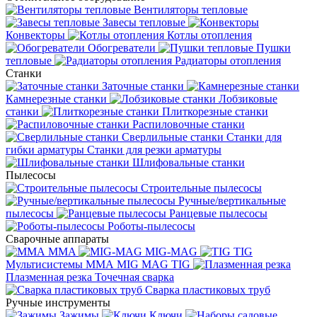
Вентиляторы тепловые
Завесы тепловые
Конвекторы
Котлы отопления
Обогреватели
Пушки
тепловые
Радиаторы отопления
Станки
Заточные станки
Камнерезные станки
Лобзиковые
станки
Плиткорезные станки
Распиловочные станки
Сверлильные станки
Станки для
гибки арматуры
Станки для резки арматуры
Шлифовальные станки
Пылесосы
Строительные пылесосы
Ручные/вертикальные
пылесосы
Ранцевые пылесосы
Роботы-пылесосы
Сварочные аппараты
MMA
MIG-MAG
TIG
Мультисистемы ММА MIG MAG TIG
Плазменная резка
Точечная сварка
Cварка пластиковых труб
Ручные инструменты
Зажимы
Ключи