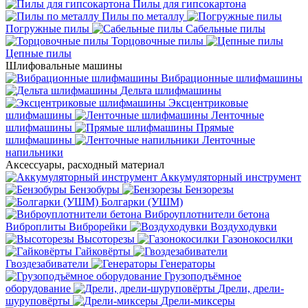
Пилы для гипсокартона
Пилы по металлу
Погружные пилы
Сабельные пилы
Торцовочные пилы
Цепные пилы
Шлифовальные машины
Вибрационные шлифмашины
Дельта шлифмашины
Эксцентриковые
шлифмашины
Ленточные
шлифмашины
Прямые
шлифмашины
Ленточные
напильники
Аксессуары, расходный материал
Аккумуляторный инструмент
Бензобуры
Бензорезы
Болгарки (УШМ)
Виброуплотнители бетона
Виброплиты
Виброрейки
Воздуходувки
Высоторезы
Газонокосилки
Гайковёрты
Гвоздезабиватели
Генераторы
Грузоподъёмное
оборудование
Дрели, дрели-
шуруповёрты
Дрели-миксеры