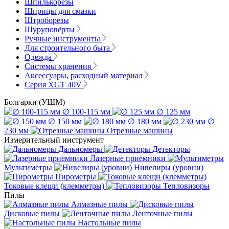
Шпилькорезы
Шприцы для смазки
Штроборезы
Шуруповёрты
Ручные инструменты
Для строительного быта
Одежда
Системы хранения
Аксессуары, расходный материал
Серия XGT 40V
Болгарки (УШМ)
∅ 100-115 мм
∅ 125 мм
∅ 150 мм
∅ 180 мм
∅
230 мм
Отрезные машины
Измерительный инструмент
Дальномеры
Детекторы
Лазерные приёмники
Мультиметры
Нивелиры (уровни)
Пирометры
Токовые клещи (клемметры)
Тепловизоры
Пилы
Алмазные пилы
Дисковые пилы
Ленточные пилы
Настольные пилы