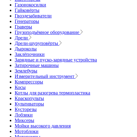
Газонокосилки
Гайковёрты
Гвоздезабиватели
Генераторы
Граверы
Грузоподъёмное оборудование
Дрели
Дрели-шуруповёрты
Дыроколы
Заклёпочники
Зарядные и пуско-зарядные устройства
Затирочные машины
Землебуры
Измерительный инструмент
Компрессоры
Косы
Котлы для разогрева термопластика
Краскопульты
Культиваторы
Кусторезы
Лобзики
Миксеры
Мойки высокого давления
Мотоблоки
Мотопомпы