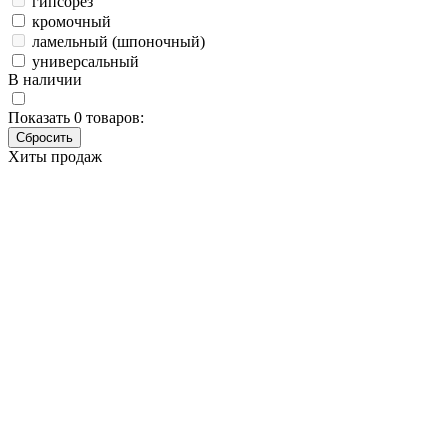
гипсорез
кромочный
ламельный (шпоночный)
универсальный
В наличии
Показать
0
товаров:
Хиты продаж
Фрезер
TEH TER2100V
Основные характеристики
Бренд
TEH
Артикул
TER2100V
Мощность (Вт)
2100
Размер цанги (мм)
8/12
Тип фрезера
универсальный
Число оборотов (об/мин)
9000-22000
Вес (кг)
6
Наличие товара
В наличии