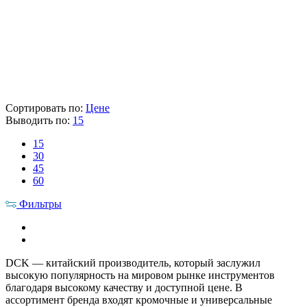
Склад
Кол-во
Срок поставки
Лайнтулс
< 5 шт.
Сегодня
TEH
> 5 шт.
3-5 раб. дня
Розничная цена
15 490 ₽
Цена указана с НДС 22%
В корзину
Сортировать по:
Цене
Выводить по:
15
15
30
45
60
Фильтры
DCK — китайский производитель, который заслужил
высокую популярность на мировом рынке инструментов
благодаря высокому качеству и доступной цене. В
ассортимент бренда входят кромочные и универсальные