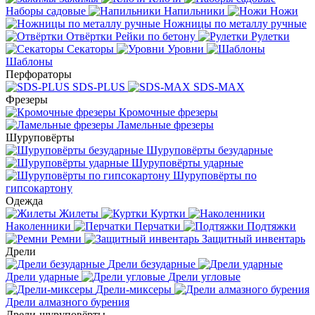
Наборы садовые
Напильники
Ножи
Ножницы по металлу ручные
Отвёртки
Рейки по бетону
Рулетки
Секаторы
Уровни
Шаблоны
Перфораторы
SDS-PLUS
SDS-MAX
Фрезеры
Кромочные фрезеры
Ламельные фрезеры
Шуруповёрты
Шуруповёрты безударные
Шуруповёрты ударные
Шуруповёрты по
гипсокартону
Одежда
Жилеты
Куртки
Наколенники
Перчатки
Подтяжки
Ремни
Защитный инвентарь
Дрели
Дрели безударные
Дрели ударные
Дрели угловые
Дрели-миксеры
Дрели алмазного бурения
Дрели-шуруповёрты