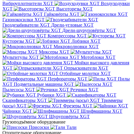
Виброуплотнители XGT
Воздуходувки
XGT
Высоторезы XGT
Гайковёрты XGT
Газонокосилки XGT
Гвоздезабиватели XGT
Дрели-угловые XGT
Дрели-шуруповёрты XGT
Компрессоры XGT
Кусторезы XGT
Лобзики XGT
Микроволновки XGT
Миксеры XGT
Мультитулы XGT
Мотоблоки XGT
Мойки высокого давления
XGT
Опрыскиватели XGT
Отбойные молотки XGT
Перфораторы XGT
Пилы
XGT
Подметальные машины XGT
Пылесосы XGT
Резчики XGT
Рубанки XGT
Скарификаторы XGT
Триммеры
(косы) XGT
Фрезеры XGT
Чайники XGT
Шлифмашины XGT
Шуруповёрты XGT
Грузоподъёмное оборудование
Присоски
Тали
Отопительное оборудование