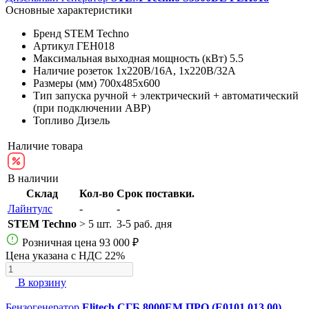
Основные характеристики
Бренд
STEM Techno
Артикул
ГЕН018
Максимальная выходная мощность (кВт)
5.5
Наличие розеток
1х220В/16A, 1х220В/32A
Размеры (мм)
700х485х600
Тип запуска
ручной + электрический + автоматический
(при подключении АВР)
Топливо
Дизель
Наличие товара
В наличии
Склад
Кол-во
Срок поставки.
Лайнтулс
-
-
STEM Techno
> 5 шт.
3-5 раб. дня
Розничная цена
93 000 ₽
Цена указана с НДС 22%
В корзину
Бензогенератор
Elitech СГБ 8000EМ ПРО (E0101.013.00)