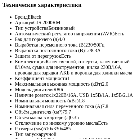
Технические характеристики
Бренд
Elitech
Артикул
GIS 2000RМ
Тип устройства
Бензиновый
Автоматический регулятор напряжения (AVR)
Есть
Бак для горючего (л)
4.0
Выработка переменного тока (В)
230/50Гц
Выработка постоянного тока (В)
12/8.3А
Защита от перегрузок
Есть
Комплектация
Ключ свечной, отвертка, ключ гаечный
8/10мм, сумка для инструментов, вилка 230В/16А,
провода для зарядки АКБ и воронка для заливки масла
Коэффициент мощности
1
Максимальная выходная мощность (кВт)
2.0
Модель двигателя
R80i
Наличие розеток
1х220В/16A, USB 1х5В/1А, 1х5В/2.1А
Номинальная мощность (кВт)
1.8
Номинальная сила переменного тока (A)
7.8
Объём двигателя (см³)
79.7
Объём масла в картере (л)
0.35
Отключение по низкому уровню масла
Есть
Размеры (мм)
510х330х485
Тип запуска
ручной