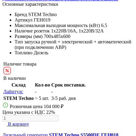
Основные характеристики
Бренд
STEM Techno
Артикул
ГЕН019
Максимальная выходная мощность (кВт)
6.5
Наличие розеток
1х220В/16A, 1х220В/32A
Размеры (мм)
700х485х600
Тип запуска
ручной + электрический + автоматический
(при подключении АВР)
Топливо
Дизель
Наличие товара
В наличии
Склад
Кол-во
Срок поставки.
Лайнтулс
-
-
STEM Techno
> 5 шт.
3-5 раб. дня
Розничная цена
104 000 ₽
Цена указана с НДС 22%
В корзину
Дизельный генератор
STEM Techno S5500DE ГЕН018