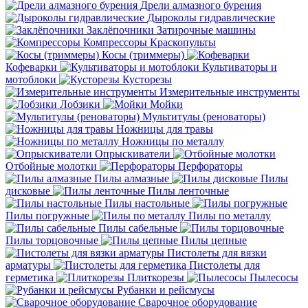
Дрели алмазного бурения
Дыроколы гидравлические
Заклёпочники
Затирочные машины
Компрессоры
Краскопульты
Косы (триммеры)
Кофеварки
Культиваторы и
мотоблоки
Кусторезы
Измерительные инструменты
Лобзики
Мойки
Мультитулы (реноваторы)
Ножницы для травы
Ножницы по металлу
Опрыскиватели
Отбойные молотки
Перфораторы
Пилы алмазные
Пилы
дисковые
Пилы ленточные
Пилы настольные
Пилы погружные
Пилы по металлу
Пилы сабельные
Пилы торцовочные
Пилы цепные
Пистолеты для вязки
арматуры
Пистолеты для
герметика
Плиткорезы
Пылесосы
Рубанки и рейсмусы
Сварочное оборудование