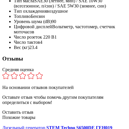
Тип масла
SAE30 (летнее, мин) / SAE 10W30
(всесезонное, п/син) / SAE 5W30 (зимнее, син)
Тип охлаждения
воздушное
Топливо
Бензин
Уровень шума (dB)
90
Цифровой дисплей
Вольтметр, частотомер, счетчик
моточасов
Число розеток 220 В
1
Число тактов
4
Вес (кг)
23.4
Отзывы
Средняя оценка
На основании
отзывов покупателей
Оставьте отзыв чтобы помочь другим покупателям
определиться с выбором!
Оставить отзыв
Похожие товары
Дизельный генератор
STEM Techno S6500DE ГЕН019