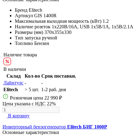
Бренд
Elitech
Артикул
GIS 1400R
Максимальная выходная мощность (кВт)
1.2
Наличие розеток
1х220В/16A, USB 1х5В/1А, 1х5В/2.1А
Размеры (мм)
370х355х330
Тип запуска
ручной
Топливо
Бензин
Наличие товара
В наличии
Склад
Кол-во
Срок поставки.
Лайнтулс
-
-
Elitech
> 5 шт.
1-2 раб. дня
Розничная цена
22 990 ₽
Цена указана с НДС 22%
В корзину
Инверторный бензогенератор
Elitech БИГ 1000Р
Основные характеристики