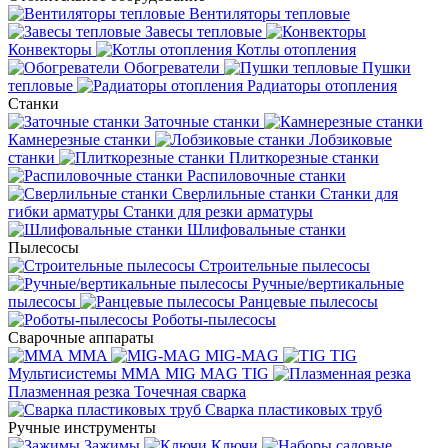
Вентиляторы тепловые
Завесы тепловые
Конвекторы
Котлы отопления
Обогреватели
Пушки
тепловые
Радиаторы отопления
Станки
Заточные станки
Камнерезные станки
Лобзиковые
станки
Плиткорезные станки
Распиловочные станки
Сверлильные станки
Станки для
гибки арматуры
Станки для резки арматуры
Шлифовальные станки
Пылесосы
Строительные пылесосы
Ручные/вертикальные
пылесосы
Ранцевые пылесосы
Роботы-пылесосы
Сварочные аппараты
MMA
MIG-MAG
TIG
Мультисистемы ММА MIG MAG TIG
Плазменная резка
Точечная сварка
Cварка пластиковых труб
Ручные инструменты
Зажимы
Ключи