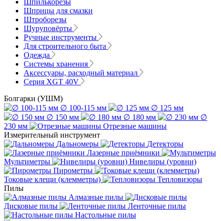
Шпилькорезы
Шприцы для смазки
Штроборезы
Шуруповёрты
Ручные инструменты
Для строительного быта
Одежда
Системы хранения
Аксессуары, расходный материал
Серия XGT 40V
Болгарки (УШМ)
∅ 100-115 мм
∅ 125 мм
∅ 150 мм
∅ 180 мм
∅
230 мм
Отрезные машины
Измерительный инструмент
Дальномеры
Детекторы
Лазерные приёмники
Мультиметры
Нивелиры (уровни)
Пирометры
Токовые клещи (клемметры)
Тепловизоры
Пилы
Алмазные пилы
Дисковые пилы
Ленточные пилы
Настольные пилы