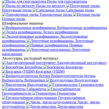
Пилы для гипсокартона
Пилы по металлу
Погружные пилы
Сабельные пилы
Торцовочные пилы
Цепные пилы
Шлифовальные машины
Вибрационные шлифмашины
Дельта шлифмашины
Эксцентриковые
шлифмашины
Ленточные
шлифмашины
Прямые
шлифмашины
Ленточные
напильники
Аксессуары, расходный материал
Аккумуляторный инструмент
Бензобуры
Бензорезы
Болгарки (УШМ)
Виброуплотнители бетона
Виброплиты
Виброрейки
Воздуходувки
Высоторезы
Газонокосилки
Гайковёрты
Гвоздезабиватели
Генераторы
Грузоподъёмное
оборудование
Дрели, дрели-
шуруповёрты
Дрели-миксеры