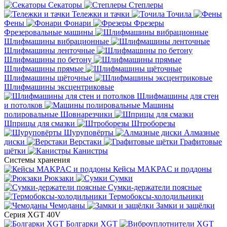
Секаторы
Степлеры
Тележки и тачки
Точила
Фены
Фонари
Фрезеры
Фрезеровальные машины
Шлифмашины вибрационные
Шлифмашины ленточные
Шлифмашины по бетону
Шлифмашины прямые
Шлифмашины щёточные
Шлифмашины эксцентриковые
Шлифмашины для стен
и потолков
Машины
полировальные
Шовнарезчики
Шприцы для смазки
Штроборезы
Шуруповёрты
Алмазные
диски
Верстаки
Графитовые
щётки
Канистры
Системы хранения
Кейсы MAKPAC и поддоны
Рюкзаки
Сумки
Сумки-держатели поясные
Термобоксы-холодильники
Чемоданы
Замки и защёлки
Серия XGT 40V
Болгарки XGT