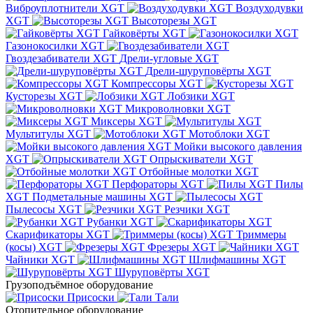
Виброуплотнители XGT
Воздуходувки
XGT
Высоторезы XGT
Гайковёрты XGT
Газонокосилки XGT
Гвоздезабиватели XGT
Дрели-угловые XGT
Дрели-шуруповёрты XGT
Компрессоры XGT
Кусторезы XGT
Лобзики XGT
Микроволновки XGT
Миксеры XGT
Мультитулы XGT
Мотоблоки XGT
Мойки высокого давления
XGT
Опрыскиватели XGT
Отбойные молотки XGT
Перфораторы XGT
Пилы
XGT
Подметальные машины XGT
Пылесосы XGT
Резчики XGT
Рубанки XGT
Скарификаторы XGT
Триммеры
(косы) XGT
Фрезеры XGT
Чайники XGT
Шлифмашины XGT
Шуруповёрты XGT
Грузоподъёмное оборудование
Присоски
Тали
Отопительное оборудование