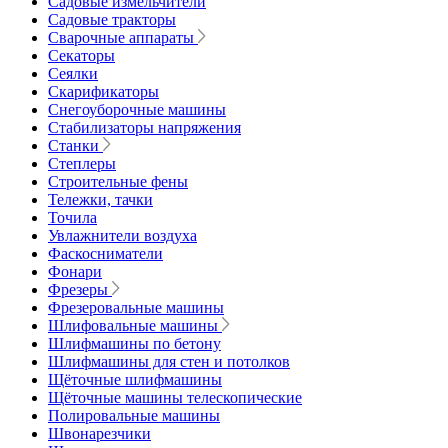
Садовые измельчители
Садовые тракторы
Сварочные аппараты
Секаторы
Сеялки
Скарификаторы
Снегоуборочные машины
Стабилизаторы напряжения
Станки
Степлеры
Строительные фены
Тележки, тачки
Точила
Увлажнители воздуха
Фаскосниматели
Фонари
Фрезеры
Фрезеровальные машины
Шлифовальные машины
Шлифмашины по бетону
Шлифмашины для стен и потолков
Щёточные шлифмашины
Щёточные машины телескопические
Полировальные машины
Швонарезчики