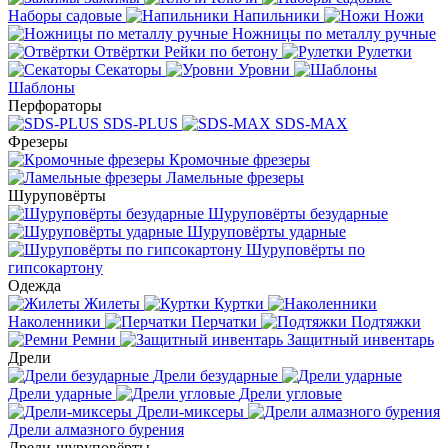
Наборы садовые
Напильники
Ножи
Ножницы по металлу ручные
Отвёртки
Рейки по бетону
Рулетки
Секаторы
Уровни
Шаблоны
Перфораторы
SDS-PLUS
SDS-MAX
Фрезеры
Кромочные фрезеры
Ламельные фрезеры
Шуруповёрты
Шуруповёрты безударные
Шуруповёрты ударные
Шуруповёрты по
гипсокартону
Одежда
Жилеты
Куртки
Наколенники
Перчатки
Подтяжки
Ремни
Защитный инвентарь
Дрели
Дрели безударные
Дрели ударные
Дрели угловые
Дрели-миксеры
Дрели алмазного бурения
Дрели-шуруповёрты