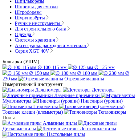
Шпилькорезы
Шприцы для смазки
Штроборезы
Шуруповёрты
Ручные инструменты
Для строительного быта
Одежда
Системы хранения
Аксессуары, расходный материал
Серия XGT 40V
Болгарки (УШМ)
∅ 100-115 мм
∅ 125 мм
∅ 150 мм
∅ 180 мм
∅
230 мм
Отрезные машины
Измерительный инструмент
Дальномеры
Детекторы
Лазерные приёмники
Мультиметры
Нивелиры (уровни)
Пирометры
Токовые клещи (клемметры)
Тепловизоры
Пилы
Алмазные пилы
Дисковые пилы
Ленточные пилы
Настольные пилы