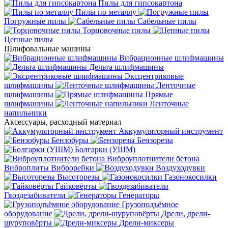
Пилы для гипсокартона
Пилы по металлу
Погружные пилы
Сабельные пилы
Торцовочные пилы
Цепные пилы
Шлифовальные машины
Вибрационные шлифмашины
Дельта шлифмашины
Эксцентриковые
шлифмашины
Ленточные
шлифмашины
Прямые
шлифмашины
Ленточные
напильники
Аксессуары, расходный материал
Аккумуляторный инструмент
Бензобуры
Бензорезы
Болгарки (УШМ)
Виброуплотнители бетона
Виброплиты
Виброрейки
Воздуходувки
Высоторезы
Газонокосилки
Гайковёрты
Гвоздезабиватели
Генераторы
Грузоподъёмное
оборудование
Дрели, дрели-
шуруповёрты
Дрели-миксеры