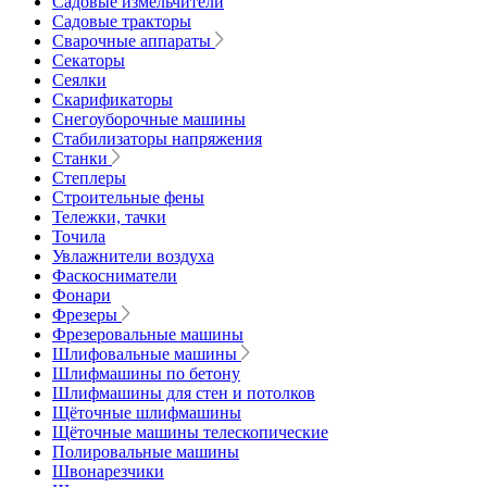
Садовые измельчители
Садовые тракторы
Сварочные аппараты
Секаторы
Сеялки
Скарификаторы
Снегоуборочные машины
Стабилизаторы напряжения
Станки
Степлеры
Строительные фены
Тележки, тачки
Точила
Увлажнители воздуха
Фаскосниматели
Фонари
Фрезеры
Фрезеровальные машины
Шлифовальные машины
Шлифмашины по бетону
Шлифмашины для стен и потолков
Щёточные шлифмашины
Щёточные машины телескопические
Полировальные машины
Швонарезчики