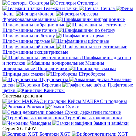
Секаторы
Степлеры
Тележки и тачки
Точила
Фены
Фонари
Фрезеры
Фрезеровальные машины
Шлифмашины вибрационные
Шлифмашины ленточные
Шлифмашины по бетону
Шлифмашины прямые
Шлифмашины щёточные
Шлифмашины эксцентриковые
Шлифмашины для стен
и потолков
Машины
полировальные
Шовнарезчики
Шприцы для смазки
Штроборезы
Шуруповёрты
Алмазные
диски
Верстаки
Графитовые
щётки
Канистры
Системы хранения
Кейсы MAKPAC и поддоны
Рюкзаки
Сумки
Сумки-держатели поясные
Термобоксы-холодильники
Чемоданы
Замки и защёлки
Серия XGT 40V
Болгарки XGT