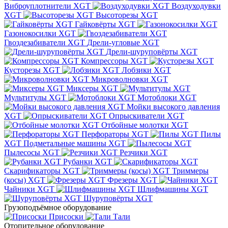
Виброуплотнители XGT
Воздуходувки
XGT
Высоторезы XGT
Гайковёрты XGT
Газонокосилки XGT
Гвоздезабиватели XGT
Дрели-угловые XGT
Дрели-шуруповёрты XGT
Компрессоры XGT
Кусторезы XGT
Лобзики XGT
Микроволновки XGT
Миксеры XGT
Мультитулы XGT
Мотоблоки XGT
Мойки высокого давления
XGT
Опрыскиватели XGT
Отбойные молотки XGT
Перфораторы XGT
Пилы
XGT
Подметальные машины XGT
Пылесосы XGT
Резчики XGT
Рубанки XGT
Скарификаторы XGT
Триммеры
(косы) XGT
Фрезеры XGT
Чайники XGT
Шлифмашины XGT
Шуруповёрты XGT
Грузоподъёмное оборудование
Присоски
Тали
Отопительное оборудование