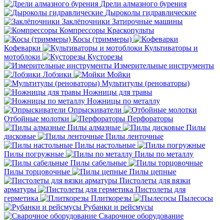
Дрели алмазного бурения
Дыроколы гидравлические
Заклёпочники
Затирочные машины
Компрессоры
Краскопульты
Косы (триммеры)
Кофеварки
Культиваторы и
мотоблоки
Кусторезы
Измерительные инструменты
Лобзики
Мойки
Мультитулы (реноваторы)
Ножницы для травы
Ножницы по металлу
Опрыскиватели
Отбойные молотки
Перфораторы
Пилы алмазные
Пилы
дисковые
Пилы ленточные
Пилы настольные
Пилы погружные
Пилы по металлу
Пилы сабельные
Пилы торцовочные
Пилы цепные
Пистолеты для вязки
арматуры
Пистолеты для
герметика
Плиткорезы
Пылесосы
Рубанки и рейсмусы
Сварочное оборудование