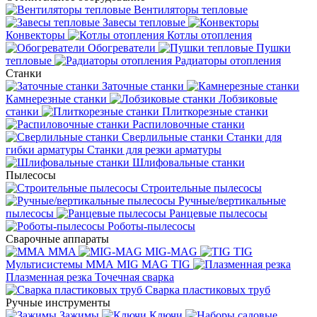
Вентиляторы тепловые
Завесы тепловые
Конвекторы
Котлы отопления
Обогреватели
Пушки
тепловые
Радиаторы отопления
Станки
Заточные станки
Камнерезные станки
Лобзиковые
станки
Плиткорезные станки
Распиловочные станки
Сверлильные станки
Станки для
гибки арматуры
Станки для резки арматуры
Шлифовальные станки
Пылесосы
Строительные пылесосы
Ручные/вертикальные
пылесосы
Ранцевые пылесосы
Роботы-пылесосы
Сварочные аппараты
MMA
MIG-MAG
TIG
Мультисистемы ММА MIG MAG TIG
Плазменная резка
Точечная сварка
Cварка пластиковых труб
Ручные инструменты
Зажимы
Ключи