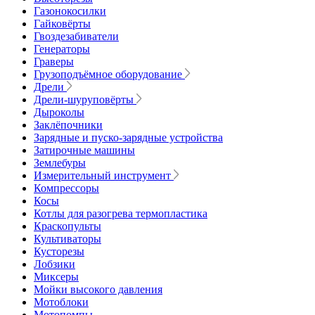
Газонокосилки
Гайковёрты
Гвоздезабиватели
Генераторы
Граверы
Грузоподъёмное оборудование
Дрели
Дрели-шуруповёрты
Дыроколы
Заклёпочники
Зарядные и пуско-зарядные устройства
Затирочные машины
Землебуры
Измерительный инструмент
Компрессоры
Косы
Котлы для разогрева термопластика
Краскопульты
Культиваторы
Кусторезы
Лобзики
Миксеры
Мойки высокого давления
Мотоблоки
Мотопомпы