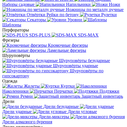
Наборы садовые
Напильники
Ножи
Ножницы по металлу ручные
Отвёртки
Рейки по бетону
Рулетки
Секаторы
Уровни
Шаблоны
Перфораторы
SDS-PLUS
SDS-MAX
Фрезеры
Кромочные фрезеры
Ламельные фрезеры
Шуруповёрты
Шуруповёрты безударные
Шуруповёрты ударные
Шуруповёрты по
гипсокартону
Одежда
Жилеты
Куртки
Наколенники
Перчатки
Подтяжки
Ремни
Защитный инвентарь
Дрели
Дрели безударные
Дрели ударные
Дрели угловые
Дрели-миксеры
Дрели алмазного бурения
Дрели-шуруповёрты