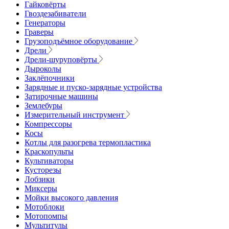
Гайковёрты
Гвоздезабиватели
Генераторы
Граверы
Грузоподъёмное оборудование
Дрели
Дрели-шуруповёрты
Дыроколы
Заклёпочники
Зарядные и пуско-зарядные устройства
Затирочные машины
Землебуры
Измерительный инструмент
Компрессоры
Косы
Котлы для разогрева термопластика
Краскопульты
Культиваторы
Кусторезы
Лобзики
Миксеры
Мойки высокого давления
Мотоблоки
Мотопомпы
Мультитулы