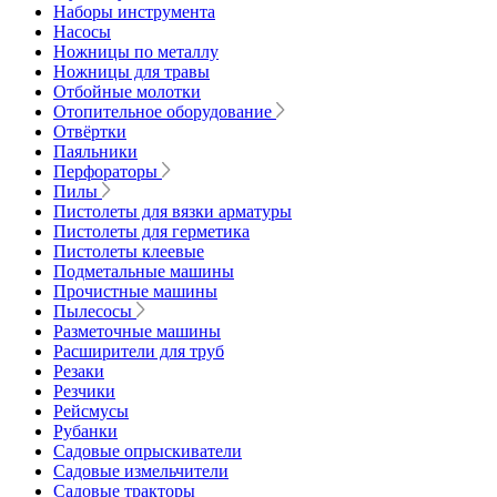
Наборы инструмента
Насосы
Ножницы по металлу
Ножницы для травы
Отбойные молотки
Отопительное оборудование
Отвёртки
Паяльники
Перфораторы
Пилы
Пистолеты для вязки арматуры
Пистолеты для герметика
Пистолеты клеевые
Подметальные машины
Прочистные машины
Пылесосы
Разметочные машины
Расширители для труб
Резаки
Резчики
Рейсмусы
Рубанки
Садовые опрыскиватели
Садовые измельчители
Садовые тракторы