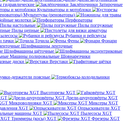
 гидравлические
Заклёпочники
Затирочные
Культиваторы и мотоблоки
Мультитулы (реноваторы)
бойные молотки
Перфораторы
Пилы настольные
Пилы погружные
Пилы цепные
ылесосы
Рубанки и рейсмусы
и тачки
Точила
Фены
Фонари
Шлифмашины ленточные
Шлифмашины щёточные
Машины полировальные
Шовнарезчики
азные диски
Верстаки
умки-держатели поясные
Высоторезы XGT
XGT
Дрели-шуруповёрты XGT
Микроволновки XGT
Миксеры XGT
давления XGT
Опрыскиватели XGT
альные машины XGT
Пылесосы XGT
Триммеры (косы) XGT
Фрезеры XGT