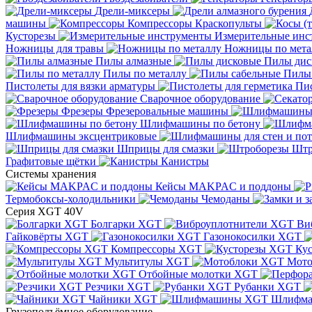
Дрели-миксеры
машины
Компрессоры
Краскопульты
Кусторезы
Измерительные инс
Ножницы для травы
Ножницы по мета
Пилы алмазные
Пилы дис
Пилы по металлу
Пилы
Пистолеты для вязки арматуры
Пис
Сварочное оборудование
Фрезеры
Фрезеровальные машины
Шлифмашины по бетону
Шлифмашины эксцентриковые
Шприцы для смазки
Штр
Графитовые щётки
Канистры
Системы хранения
Кейсы MAKPAC и поддоны
Термобоксы-холодильники
Чемоданы
Серия XGT 40V
Болгарки XGT
Ви
Гайковёрты XGT
Газонокосилки XGT
Компрессоры XGT
Ку
Мультитулы XGT
Мото
Отбойные молотки XGT
Резчики XGT
Рубанки XGT
Чайники XGT
Шлифм
Грузоподъёмное оборудование