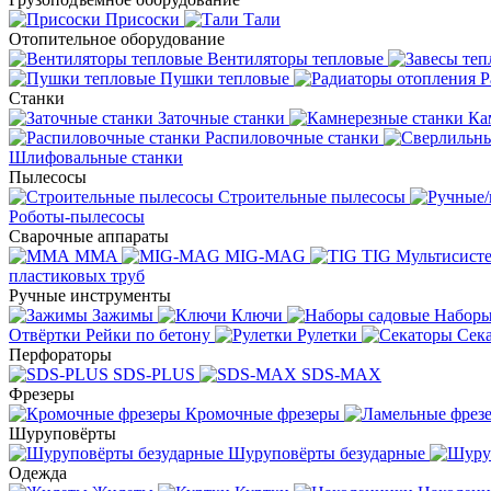
Присоски
Тали
Отопительное оборудование
Вентиляторы тепловые
Пушки тепловые
Р
Станки
Заточные станки
Ка
Распиловочные станки
Шлифовальные станки
Пылесосы
Строительные пылесосы
Роботы-пылесосы
Сварочные аппараты
MMA
MIG-MAG
TIG
Мультисис
пластиковых труб
Ручные инструменты
Зажимы
Ключи
Наборы
Отвёртки
Рейки по бетону
Рулетки
Сек
Перфораторы
SDS-PLUS
SDS-MAX
Фрезеры
Кромочные фрезеры
Шуруповёрты
Шуруповёрты безударные
Одежда