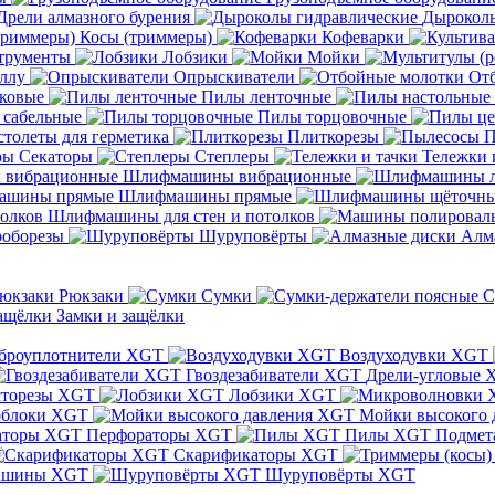
Дрели алмазного бурения
Дыроколы
Косы (триммеры)
Кофеварки
трументы
Лобзики
Мойки
ллу
Опрыскиватели
От
ковые
Пилы ленточные
 сабельные
Пилы торцовочные
толеты для герметика
Плиткорезы
П
Секаторы
Степлеры
Тележки 
Шлифмашины вибрационные
Шлифмашины прямые
Шлифмашины для стен и потолков
оборезы
Шуруповёрты
Алм
Рюкзаки
Сумки
С
Замки и защёлки
броуплотнители XGT
Воздуходувки XGT
Гвоздезабиватели XGT
Дрели-угловые 
сторезы XGT
Лобзики XGT
блоки XGT
Мойки высокого 
Перфораторы XGT
Пилы XGT
Подмет
Скарификаторы XGT
ашины XGT
Шуруповёрты XGT