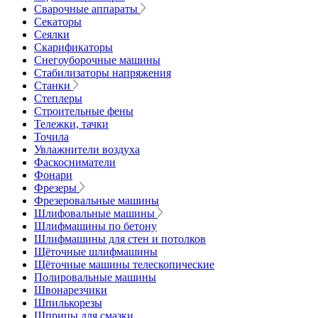
Сварочные аппараты
Секаторы
Сеялки
Скарификаторы
Снегоуборочные машины
Стабилизаторы напряжения
Станки
Степлеры
Строительные фены
Тележки, тачки
Точила
Увлажнители воздуха
Фаскосниматели
Фонари
Фрезеры
Фрезеровальные машины
Шлифовальные машины
Шлифмашины по бетону
Шлифмашины для стен и потолков
Щёточные шлифмашины
Щёточные машины телескопические
Полировальные машины
Швонарезчики
Шпилькорезы
Шприцы для смазки