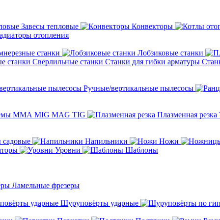
Завесы тепловые
Конвекторы
адиаторы отопления
мнерезные станки
Лобзиковые станки
Сверлильные станки
Станки для гибки арматуры
Стан
Ручные/вертикальные пылесосы
темы ММА MIG MAG TIG
Плазменная резка
 садовые
Напильники
Ножи
аторы
Уровни
Шаблоны
Ламельные фрезеры
Шуруповёрты ударные