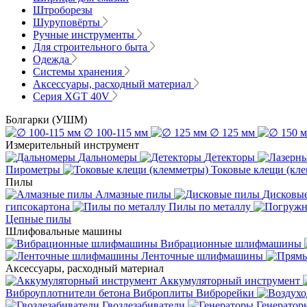
Штроборезы
Шуруповёрты
Ручные инструменты
Для строительного быта
Одежда
Системы хранения
Аксессуары, расходный материал
Серия XGT 40V
Болгарки (УШМ)
∅ 100-115 мм
∅ 125 мм
Измерительный инструмент
Дальномеры
Детекторы
Пирометры
Токовые клещи (кл
Пилы
Алмазные пилы
Дисковы
гипсокартона
Пилы по металлу
Цепные пилы
Шлифовальные машины
Вибрационные шлифмашины
Ленточные шлифмашины
Аксессуары, расходный материал
Аккумуляторный инструмент
Виброуплотнители бетона
Виброплиты
Виброрейки
Гвоздезабиватели
Генератор