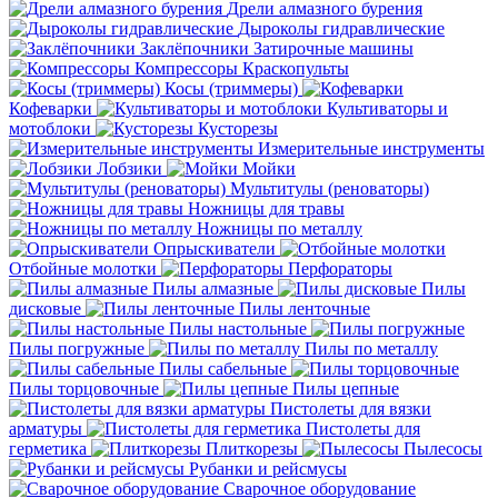
Дрели алмазного бурения
Дыроколы гидравлические
Заклёпочники
Затирочные машины
Компрессоры
Краскопульты
Косы (триммеры)
Кофеварки
Культиваторы и
мотоблоки
Кусторезы
Измерительные инструменты
Лобзики
Мойки
Мультитулы (реноваторы)
Ножницы для травы
Ножницы по металлу
Опрыскиватели
Отбойные молотки
Перфораторы
Пилы алмазные
Пилы
дисковые
Пилы ленточные
Пилы настольные
Пилы погружные
Пилы по металлу
Пилы сабельные
Пилы торцовочные
Пилы цепные
Пистолеты для вязки
арматуры
Пистолеты для
герметика
Плиткорезы
Пылесосы
Рубанки и рейсмусы
Сварочное оборудование