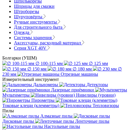
Шпилькорезы
Шприцы для смазки
Штроборезы
Шуруповёрты
Ручные инструменты
Для строительного быта
Одежда
Системы хранения
Аксессуары, расходный материал
Серия XGT 40V
Болгарки (УШМ)
∅ 100-115 мм
∅ 125 мм
∅ 150 мм
∅ 180 мм
∅
230 мм
Отрезные машины
Измерительный инструмент
Дальномеры
Детекторы
Лазерные приёмники
Мультиметры
Нивелиры (уровни)
Пирометры
Токовые клещи (клемметры)
Тепловизоры
Пилы
Алмазные пилы
Дисковые пилы
Ленточные пилы
Настольные пилы