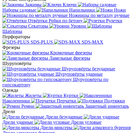
Зажимы
Ключи
Наборы садовые
Напильники
Ножи
Ножницы по металлу ручные
Отвёртки
Рейки по бетону
Рулетки
Секаторы
Уровни
Шаблоны
Перфораторы
SDS-PLUS
SDS-MAX
Фрезеры
Кромочные фрезеры
Ламельные фрезеры
Шуруповёрты
Шуруповёрты безударные
Шуруповёрты ударные
Шуруповёрты по
гипсокартону
Одежда
Жилеты
Куртки
Наколенники
Перчатки
Подтяжки
Ремни
Защитный инвентарь
Дрели
Дрели безударные
Дрели ударные
Дрели угловые
Дрели-миксеры
Дрели алмазного бурения