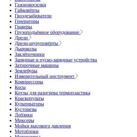
Газонокосилки
Гайковёрты
Гвоздезабиватели
Генераторы
Граверы
Грузоподъёмное оборудование
Дрели
Дрели-шуруповёрты
Дыроколы
Заклёпочники
Зарядные и пуско-зарядные устройства
Затирочные машины
Землебуры
Измерительный инструмент
Компрессоры
Косы
Котлы для разогрева термопластика
Краскопульты
Культиваторы
Кусторезы
Лобзики
Миксеры
Мойки высокого давления
Мотоблоки
Мотопомпы