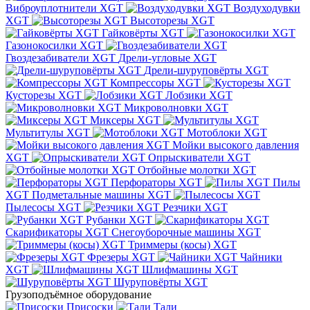
Виброуплотнители XGT
Воздуходувки
XGT
Высоторезы XGT
Гайковёрты XGT
Газонокосилки XGT
Гвоздезабиватели XGT
Дрели-угловые XGT
Дрели-шуруповёрты XGT
Компрессоры XGT
Кусторезы XGT
Лобзики XGT
Микроволновки XGT
Миксеры XGT
Мультитулы XGT
Мотоблоки XGT
Мойки высокого давления
XGT
Опрыскиватели XGT
Отбойные молотки XGT
Перфораторы XGT
Пилы
XGT
Подметальные машины XGT
Пылесосы XGT
Резчики XGT
Рубанки XGT
Скарификаторы XGT
Cнегоуборочные машины XGT
Триммеры (косы) XGT
Фрезеры XGT
Чайники
XGT
Шлифмашины XGT
Шуруповёрты XGT
Грузоподъёмное оборудование
Присоски
Тали