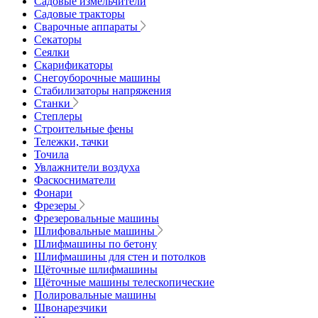
Садовые измельчители
Садовые тракторы
Сварочные аппараты
Секаторы
Сеялки
Скарификаторы
Снегоуборочные машины
Стабилизаторы напряжения
Станки
Степлеры
Строительные фены
Тележки, тачки
Точила
Увлажнители воздуха
Фаскосниматели
Фонари
Фрезеры
Фрезеровальные машины
Шлифовальные машины
Шлифмашины по бетону
Шлифмашины для стен и потолков
Щёточные шлифмашины
Щёточные машины телескопические
Полировальные машины
Швонарезчики