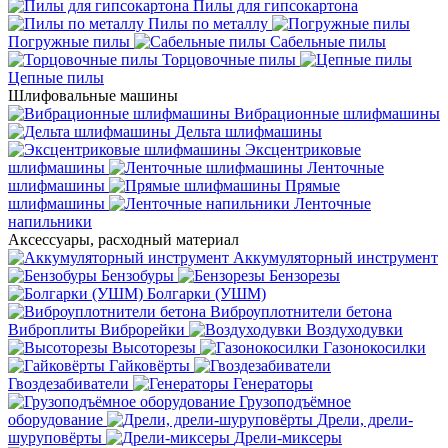
Пилы для гипсокартона
Пилы по металлу
Погружные пилы
Сабельные пилы
Торцовочные пилы
Цепные пилы
Шлифовальные машины
Вибрационные шлифмашины
Дельта шлифмашины
Эксцентриковые
шлифмашины
Ленточные
шлифмашины
Прямые
шлифмашины
Ленточные
напильники
Аксессуары, расходный материал
Аккумуляторный инструмент
Бензобуры
Бензорезы
Болгарки (УШМ)
Виброуплотнители бетона
Виброплиты
Виброрейки
Воздуходувки
Высоторезы
Газонокосилки
Гайковёрты
Гвоздезабиватели
Генераторы
Грузоподъёмное
оборудование
Дрели, дрели-
шуруповёрты
Дрели-миксеры