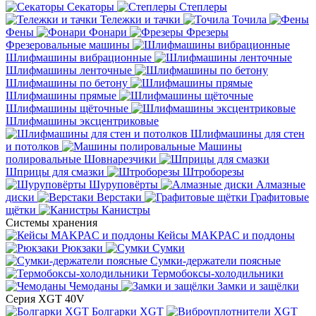
Секаторы
Степлеры
Тележки и тачки
Точила
Фены
Фонари
Фрезеры
Фрезеровальные машины
Шлифмашины вибрационные
Шлифмашины ленточные
Шлифмашины по бетону
Шлифмашины прямые
Шлифмашины щёточные
Шлифмашины эксцентриковые
Шлифмашины для стен
и потолков
Машины
полировальные
Шовнарезчики
Шприцы для смазки
Штроборезы
Шуруповёрты
Алмазные
диски
Верстаки
Графитовые
щётки
Канистры
Системы хранения
Кейсы MAKPAC и поддоны
Рюкзаки
Сумки
Сумки-держатели поясные
Термобоксы-холодильники
Чемоданы
Замки и защёлки
Серия XGT 40V
Болгарки XGT