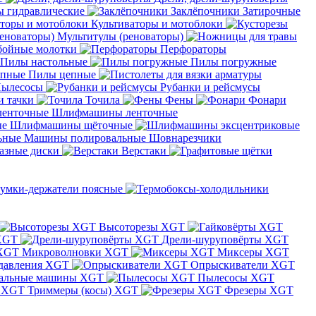
 гидравлические
Заклёпочники
Затирочные
Культиваторы и мотоблоки
Мультитулы (реноваторы)
бойные молотки
Перфораторы
Пилы настольные
Пилы погружные
Пилы цепные
ылесосы
Рубанки и рейсмусы
и тачки
Точила
Фены
Фонари
Шлифмашины ленточные
Шлифмашины щёточные
Машины полировальные
Шовнарезчики
азные диски
Верстаки
умки-держатели поясные
Высоторезы XGT
XGT
Дрели-шуруповёрты XGT
Микроволновки XGT
Миксеры XGT
давления XGT
Опрыскиватели XGT
альные машины XGT
Пылесосы XGT
Триммеры (косы) XGT
Фрезеры XGT