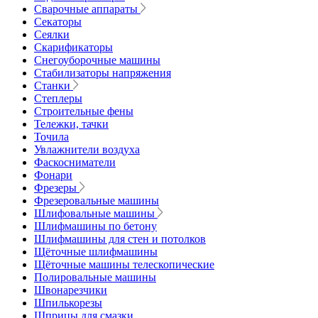
Сварочные аппараты
Секаторы
Сеялки
Скарификаторы
Снегоуборочные машины
Стабилизаторы напряжения
Станки
Степлеры
Строительные фены
Тележки, тачки
Точила
Увлажнители воздуха
Фаскосниматели
Фонари
Фрезеры
Фрезеровальные машины
Шлифовальные машины
Шлифмашины по бетону
Шлифмашины для стен и потолков
Щёточные шлифмашины
Щёточные машины телескопические
Полировальные машины
Швонарезчики
Шпилькорезы
Шприцы для смазки