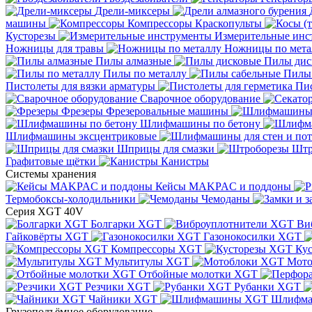
Дрели-миксеры
машины
Компрессоры
Краскопульты
Кусторезы
Измерительные инс
Ножницы для травы
Ножницы по мета
Пилы алмазные
Пилы дис
Пилы по металлу
Пилы
Пистолеты для вязки арматуры
Пис
Сварочное оборудование
Фрезеры
Фрезеровальные машины
Шлифмашины по бетону
Шлифмашины эксцентриковые
Шприцы для смазки
Штр
Графитовые щётки
Канистры
Системы хранения
Кейсы MAKPAC и поддоны
Термобоксы-холодильники
Чемоданы
Серия XGT 40V
Болгарки XGT
Ви
Гайковёрты XGT
Газонокосилки XGT
Компрессоры XGT
Ку
Мультитулы XGT
Мото
Отбойные молотки XGT
Резчики XGT
Рубанки XGT
Чайники XGT
Шлифм
Грузоподъёмное оборудование