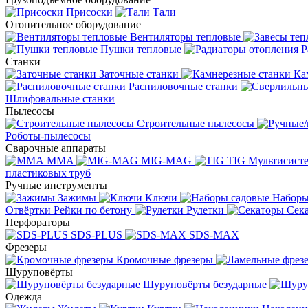
Присоски
Тали
Отопительное оборудование
Вентиляторы тепловые
Пушки тепловые
Р
Станки
Заточные станки
Ка
Распиловочные станки
Шлифовальные станки
Пылесосы
Строительные пылесосы
Роботы-пылесосы
Сварочные аппараты
MMA
MIG-MAG
TIG
Мультисис
пластиковых труб
Ручные инструменты
Зажимы
Ключи
Наборы
Отвёртки
Рейки по бетону
Рулетки
Сек
Перфораторы
SDS-PLUS
SDS-MAX
Фрезеры
Кромочные фрезеры
Шуруповёрты
Шуруповёрты безударные
Одежда