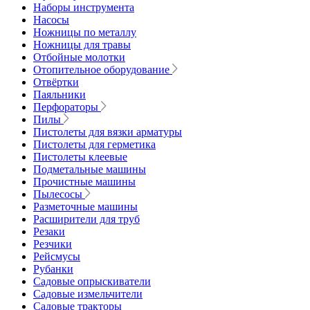
Наборы инструмента
Насосы
Ножницы по металлу
Ножницы для травы
Отбойные молотки
Отопительное оборудование
Отвёртки
Паяльники
Перфораторы
Пилы
Пистолеты для вязки арматуры
Пистолеты для герметика
Пистолеты клеевые
Подметальные машины
Прочистные машины
Пылесосы
Разметочные машины
Расширители для труб
Резаки
Резчики
Рейсмусы
Рубанки
Садовые опрыскиватели
Садовые измельчители
Садовые тракторы