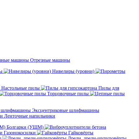
Отрезные машины
ы
Нивелиры (уровни)
Настольные пилы
Пилы для
Торцовочные пилы
Эксцентриковые шлифмашины
Ленточные напильники
Болгарки (УШМ)
Газонокосилки
Гайковёрты
е
Дрели, дрели-шуруповёрты