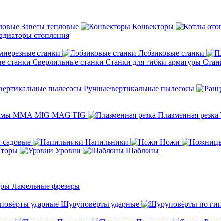
Завесы тепловые
Конвекторы
адиаторы отопления
мнерезные станки
Лобзиковые станки
Сверлильные станки
Станки для гибки арматуры
Стан
Ручные/вертикальные пылесосы
темы ММА MIG MAG TIG
Плазменная резка
 садовые
Напильники
Ножи
аторы
Уровни
Шаблоны
Ламельные фрезеры
Шуруповёрты ударные