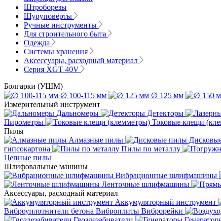
Штроборезы
Шуруповёрты
Ручные инструменты
Для строительного быта
Одежда
Системы хранения
Аксессуары, расходный материал
Серия XGT 40V
Болгарки (УШМ)
∅ 100-115 мм
∅ 125 мм
Измерительный инструмент
Дальномеры
Детекторы
Пирометры
Токовые клещи (кл
Пилы
Алмазные пилы
Дисковы
гипсокартона
Пилы по металлу
Цепные пилы
Шлифовальные машины
Вибрационные шлифмашины
Ленточные шлифмашины
Аксессуары, расходный материал
Аккумуляторный инструмент
Виброуплотнители бетона
Виброплиты
Виброрейки
Гвоздезабиватели
Генератор