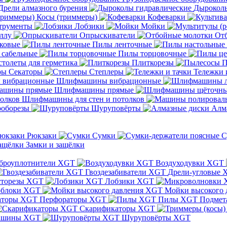
Дрели алмазного бурения
Дыроколы
Косы (триммеры)
Кофеварки
трументы
Лобзики
Мойки
ллу
Опрыскиватели
От
ковые
Пилы ленточные
 сабельные
Пилы торцовочные
толеты для герметика
Плиткорезы
П
Секаторы
Степлеры
Тележки 
Шлифмашины вибрационные
Шлифмашины прямые
Шлифмашины для стен и потолков
оборезы
Шуруповёрты
Алм
Рюкзаки
Сумки
С
Замки и защёлки
броуплотнители XGT
Воздуходувки XGT
Гвоздезабиватели XGT
Дрели-угловые 
сторезы XGT
Лобзики XGT
блоки XGT
Мойки высокого 
Перфораторы XGT
Пилы XGT
Подмет
Скарификаторы XGT
ашины XGT
Шуруповёрты XGT