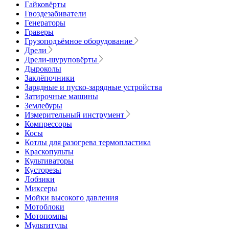
Гайковёрты
Гвоздезабиватели
Генераторы
Граверы
Грузоподъёмное оборудование
Дрели
Дрели-шуруповёрты
Дыроколы
Заклёпочники
Зарядные и пуско-зарядные устройства
Затирочные машины
Землебуры
Измерительный инструмент
Компрессоры
Косы
Котлы для разогрева термопластика
Краскопульты
Культиваторы
Кусторезы
Лобзики
Миксеры
Мойки высокого давления
Мотоблоки
Мотопомпы
Мультитулы